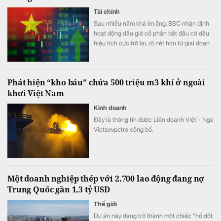
Tài chính
Sau nhiều năm khá im ắng, BSC nhận định
hoạt động đấu giá cổ phần bắt đầu có dấu
hiệu tích cực trở lại, rõ nét hơn từ giai đoạn
cuối năm 2025.
Phát hiện “kho báu” chứa 500 triệu m3 khí ở ngoài
khơi Việt Nam
Kinh doanh
Đây là thông tin được Liên doanh Việt - Nga
Vietsovpetro công bố.
Một doanh nghiệp thép với 2.700 lao động đang nợ
Trung Quốc gần 1,3 tỷ USD
Thế giới
Dự án này đang trở thành một chiếc "hố đốt