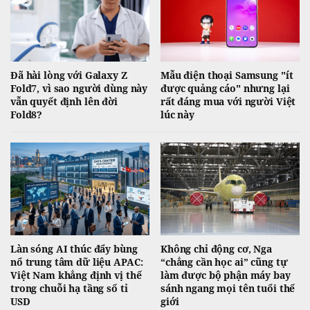
Đã hài lòng với Galaxy Z
Mẫu điện thoại Samsung "ít
Fold7, vì sao người dùng này
được quảng cáo" nhưng lại
vẫn quyết định lên đời
rất đáng mua với người Việt
Fold8?
lúc này
Làn sóng AI thúc đẩy bùng
Không chỉ động cơ, Nga
nổ trung tâm dữ liệu APAC:
“chẳng cần học ai” cũng tự
Việt Nam khẳng định vị thế
làm được bộ phận máy bay
trong chuỗi hạ tầng số tỉ
sánh ngang mọi tên tuổi thế
USD
giới