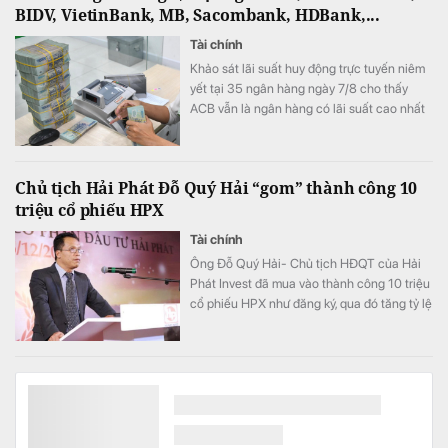
BIDV, VietinBank, MB, Sacombank, HDBank,...
Tài chính
Khảo sát lãi suất huy động trực tuyến niêm
yết tại 35 ngân hàng ngày 7/8 cho thấy
ACB vẫn là ngân hàng có lãi suất cao nhất
với 7,8%/năm cho kỳ hạn 12 tháng, trong khi
LPBank duy trì mức 7,3%/năm và có 8 ngân
hàng niêm yết lãi suất từ 7%/năm trở lên.
Chủ tịch Hải Phát Đỗ Quý Hải “gom” thành công 10
triệu cổ phiếu HPX
Tài chính
Ông Đỗ Quý Hải- Chủ tịch HĐQT của Hải
Phát Invest đã mua vào thành công 10 triệu
cổ phiếu HPX như đăng ký, qua đó tăng tỷ lệ
sở hữu lên mức 16,71% vốn.
Lãi tăng nhờ cắt mạnh dự phòng, nợ có khả năng
mất vốn của PVcomBank tiếp tục tăng
Tài chính