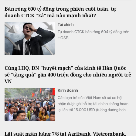
Bán ròng 600 tỷ đồng trong phiên cuối tuần, tự
doanh CTCK "xả" mã nào mạnh nhất?
Tài chính
Tự doanh CTCK bán ròng 604 tỷ đồng trên
HOSE.
Cùng LHQ, DN "huyết mạch" của kinh tế Hàn Quốc
sẽ "tặng quà" gần 400 triệu đồng cho nhiều người trẻ
VN
Kinh doanh
Các bạn trẻ của Việt Nam sẽ có cơ hội
nhận được gói hỗ trợ tài chính không hoàn
lại lên tới 15.000 USD (tương đương hơn
393 triệu đồng) khi tham gia chương trình
này.
Lãi suất ngân hàng 7/8 tại Agribank, Vietcombank,