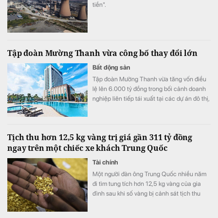
tiền".
Tập đoàn Mường Thanh vừa công bố thay đổi lớn
Bất động sản
Tập đoàn Mường Thanh vừa tăng vốn điều
lệ lên 6.000 tỷ đồng trong bối cảnh doanh
nghiệp liên tiếp tái xuất tại các dự án đô thị,
thương mại và dịch vụ quy mô lớn.
Tịch thu hơn 12,5 kg vàng trị giá gần 311 tỷ đồng
ngay trên một chiếc xe khách Trung Quốc
Tài chính
Một người đàn ông Trung Quốc nhiều năm
đi tìm tung tích hơn 12,5 kg vàng của gia
đình sau khi số vàng bị cảnh sát tịch thu
vào năm 1998.