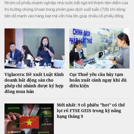
Nhóm cổ phiếu doanh nghiệp nhà nước bất ngờ trở thành tâm điểm của
thị trường chứng khoán trong phiên giao dịch cuối tuần (7/8) khi dòng
tiền đổ mạnh vào hàng loạt mã vốn hóa lớn, giúp nhiều cổ phiếu đồng
loạt tăng kịch trần và đưa VN-Index đảo chiều tăng điểm sau khi mở cửa
trong sắc đỏ.
Viglacera: Đề xuất Luật Kinh
Cục Thuế yêu cầu hủy tạm
doanh bất động sản cho
hoãn xuất cảnh ngay khi đủ
phép chi nhánh được ký hợp
điều kiện
đồng mua bán
Mới nhất: 9 cổ phiếu "hot" có thể
lọt rổ FTSE GEIS trong kỳ nâng
hạng tháng 9