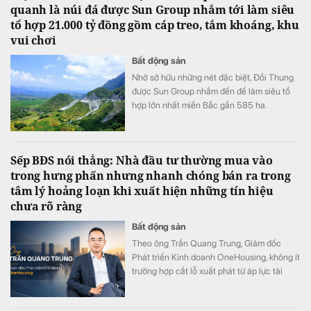
quanh là núi đá được Sun Group nhắm tới làm siêu
tổ hợp 21.000 tỷ đồng gồm cáp treo, tắm khoáng, khu
vui chơi
Bất động sản
Nhờ sở hữu những nét đặc biệt, Đồi Thung
được Sun Group nhắm đến để làm siêu tổ
hợp lớn nhất miền Bắc gần 585 ha.
Sếp BĐS nói thẳng: Nhà đầu tư thường mua vào
trong hưng phấn nhưng nhanh chóng bán ra trong
tâm lý hoảng loạn khi xuất hiện những tín hiệu
chưa rõ ràng
Bất động sản
Theo ông Trần Quang Trung, Giám đốc
Phát triển Kinh doanh OneHousing, không ít
trường hợp cắt lỗ xuất phát từ áp lực tài
chính ngắn hạn hơn là sự suy giảm về giá trị
thực của tài sản.