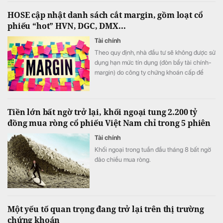
tượng với kỷ lục 11km mặt tiền ven sông
HOSE cập nhật danh sách cắt margin, gồm loạt cổ
cùng bộ sưu tập gần 2.000 dinh thự độc
phiếu “hot” HVN, DGC, DMX...
bản.
Tài chính
Theo quy định, nhà đầu tư sẽ không được sử
dụng hạn mức tín dụng (đòn bẩy tài chính-
margin) do công ty chứng khoán cấp để
mua 57 mã cổ phiếu bị xếp vào danh sách
chứng khoán không đủ điều kiện giao dịch
ký quỹ này.
Tiền lớn bất ngờ trở lại, khối ngoại tung 2.200 tỷ
đồng mua ròng cổ phiếu Việt Nam chỉ trong 5 phiên
Tài chính
Khối ngoại trong tuần đầu tháng 8 bất ngờ
đảo chiều mua ròng.
Một yếu tố quan trọng đang trở lại trên thị trường
chứng khoán