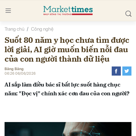
Trang chủ
Công nghệ
bình luận
Suốt 80 năm y học chưa tìm được
lời giải, AI giờ muốn biến nỗi đau
của con người thành dữ liệu
Băng Băng
06:26 06/06/2026
AI sắp làm điều bác sĩ bất lực suốt hàng chục
Hủy
G
năm: "Đọc vị" chính xác cơn đau của con người?