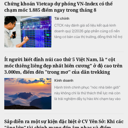
Chứng khoán Vietcap dự phóng VN-Index có thể
chạm mốc 1.885 điểm ngay trong tháng 8
Tài chính
CTCK này đánh giá số liệu kết quả kinh
doanh quý 2/2026 góp phần củng cố nền
tảng cơ bản của thị trường, đồng thời hỗ trợ
mức định giá P/E hấp dẫn của VN-Index.
Ít người biết đỉnh núi cao thứ 5 Việt Nam, là “ cột
mốc thiêng liêng đẹp nhất biên cương” ở độ cao trên
3.000m, điểm đến "trong mơ" của dân trekking
Kinh doanh
Hành trình chinh phục "nóc nhà biên giới"
này không chỉ là thử thách thể lực mà còn
là trải nghiệm đầy tự hào khi chạm tay vào
cột mốc chủ quyền thiêng liêng giữa đại
ngàn Tây Bắc.
Sắp diễn ra một sự kiện đặc biệt ở CV Yên Sở: Khi các
"ông lớn" tài chính mang đến âm nhạc và điểm