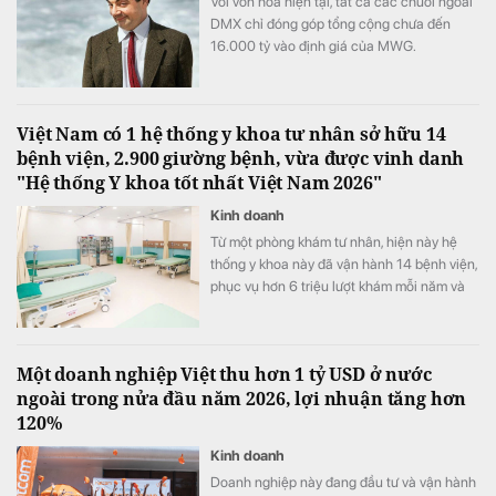
Với vốn hóa hiện tại, tất cả các chuỗi ngoài
DMX chỉ đóng góp tổng cộng chưa đến
16.000 tỷ vào định giá của MWG.
Việt Nam có 1 hệ thống y khoa tư nhân sở hữu 14
bệnh viện, 2.900 giường bệnh, vừa được vinh danh
"Hệ thống Y khoa tốt nhất Việt Nam 2026"
Kinh doanh
Từ một phòng khám tư nhân, hiện này hệ
thống y khoa này đã vận hành 14 bệnh viện,
phục vụ hơn 6 triệu lượt khám mỗi năm và
vừa được xướng tên "Hệ thống Y khoa tốt
nhất Việt Nam 2026".
Một doanh nghiệp Việt thu hơn 1 tỷ USD ở nước
ngoài trong nửa đầu năm 2026, lợi nhuận tăng hơn
120%
Kinh doanh
Doanh nghiệp này đang đầu tư và vận hành