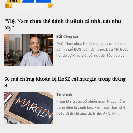
“Việt Nam chưa thể đánh thuế tất cả nhà, đất như
Mỹ”
Bất động sản
“Việt Nam chưa thể áp dụng ngay mô hình
đánh thuế BĐS toàn dân theo kiểu Mỹ, trước
hết do sự khác biệt về nguyên tắc tiếp cận
tài nguyên đất đai, từ đó dẫn tới sự khác
nhau căn bản về cơ cấu tiền lương”.
56 mã chứng khoán bị HoSE cắt margin trong tháng
8
Tài chính
Phần lớn là các cổ phiếu quen thuộc nằm
trong diện bị cảnh báo, kiểm soát, hạn chế
hoặc đình chỉ giao dịch như APG, APH,
DQC, DGC, HVN, LDG, OGC, NVT, PTL,
TDH, TLH, TMT, VCA,…