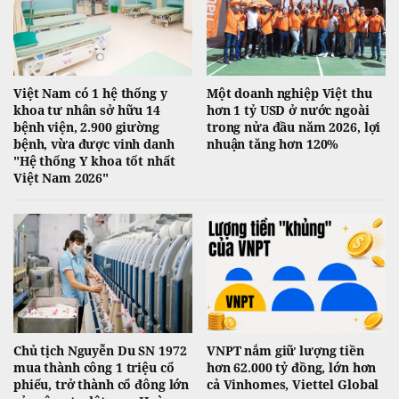
Việt Nam có 1 hệ thống y
Một doanh nghiệp Việt thu
khoa tư nhân sở hữu 14
hơn 1 tỷ USD ở nước ngoài
bệnh viện, 2.900 giường
trong nửa đầu năm 2026, lợi
bệnh, vừa được vinh danh
nhuận tăng hơn 120%
"Hệ thống Y khoa tốt nhất
Việt Nam 2026"
Chủ tịch Nguyễn Du SN 1972
VNPT nắm giữ lượng tiền
mua thành công 1 triệu cổ
hơn 62.000 tỷ đồng, lớn hơn
phiếu, trở thành cổ đông lớn
cả Vinhomes, Viettel Global