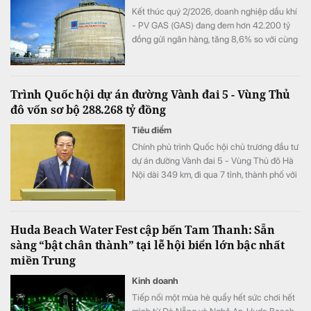
Kết thúc quý 2/2026, doanh nghiệp dầu khí
- PV GAS (GAS) đang đem hơn 42.200 tỷ
đồng gửi ngân hàng, tăng 8,6% so với cùng
kỳ song doanh thu từ hoạt động tài chính lại
bất ngờ sụt giảm.
Trình Quốc hội dự án đường Vành đai 5 - Vùng Thủ
đô vốn sơ bộ 288.268 tỷ đồng
Tiêu điểm
Chính phủ trình Quốc hội chủ trương đầu tư
dự án đường Vành đai 5 - Vùng Thủ đô Hà
Nội dài 349 km, đi qua 7 tỉnh, thành phố với
tổng vốn sơ bộ 288.268 tỷ đồng. Dự án
hướng tới mục tiêu kết nối đồng bộ hạ tầng,
mở rộng không gian phát triển cho toàn
Huda Beach Water Fest cập bến Tam Thanh: Sẵn
vùng.
sàng “bật chân thành” tại lễ hội biển lớn bậc nhất
miền Trung
Kinh doanh
Tiếp nối một mùa hè quẩy hết sức chơi hết