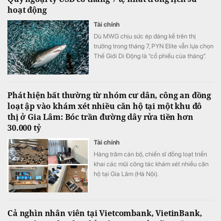
hoạt động
Tài chính
Dù MWG chịu sức ép đáng kể trên thị
trường trong tháng 7, PYN Elite vẫn lựa chọn
Thế Giới Di Động là “cổ phiếu của tháng”.
Đây hiện là khoản đầu tư lớn thứ ba của quỹ
Phát hiện bất thường từ nhóm cư dân, công an đồng
loạt ập vào khám xét nhiều căn hộ tại một khu đô
thị ở Gia Lâm: Bóc trần đường dây rửa tiền hơn
30.000 tỷ
Tài chính
Hàng trăm cán bộ, chiến sĩ đồng loạt triển
khai các mũi công tác khám xét nhiều căn
hộ tại Gia Lâm (Hà Nội).
Cả nghìn nhân viên tại Vietcombank, VietinBank,