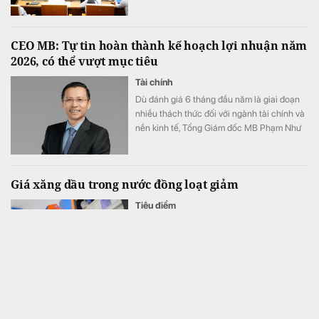
CEO MB: Tự tin hoàn thành kế hoạch lợi nhuận năm
2026, có thể vượt mục tiêu
Tài chính
Dù đánh giá 6 tháng đầu năm là giai đoạn
nhiều thách thức đối với ngành tài chính và
nền kinh tế, Tổng Giám đốc MB Phạm Như
Ánh cho biết ngân hàng vẫn tự tin hoàn
thành kế hoạch lợi nhuận năm 2026, thậm
chí có thể đạt kết quả cao hơn mục tiêu đề
Giá xăng dầu trong nước đồng loạt giảm
ra.
Tiêu điểm
Giá xăng E10 giảm hơn 500 đồng/lít, về
mức 22.324 đồng/lít trong kỳ điều hành
chiều 6/8.
Hãng xe của tỷ phú Phạm Nhật Vượng cán mốc 60