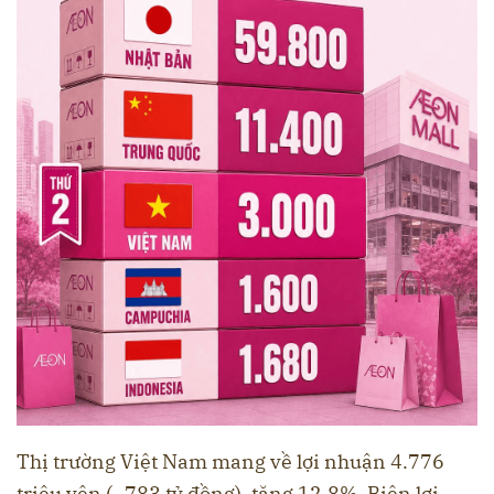
Thị trường Việt Nam mang về lợi nhuận 4.776
triệu yên (~783 tỷ đồng), tăng 12,8%. Biên lợi