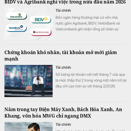
BIDV và Agribank nghỉ việc trong nửa đầu năm 2026
Tài chính
Bốn ngân hàng thương mại có vốn nhà
nước gồm Agribank, BIDV, VietinBank và
Vietcombank ghi nhận tổng số nhân sự
giảm hơn 1.100 người trong 6 tháng đầu
năm 2026.
Chứng khoán khó nhằn, tài khoản mở mới giảm
mạnh
Tài chính
Số lượng tài khoản mở mới tháng 7 vừa qua
là mức thấp thứ 2 trong vòng một năm trở lại
đây, chỉ cao hơn so với tháng 2/2026.
Nắm trong tay Điện Máy Xanh, Bách Hóa Xanh, An
Khang, vốn hóa MWG chỉ ngang DMX
Tài chính