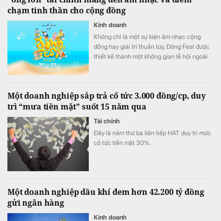
chạm tinh thần cho cộng đồng
Kinh doanh
Không chỉ là một sự kiện âm nhạc cộng
đồng hay giải trí thuần túy, Đông Fest được
thiết kế thành một không gian lễ hội ngoài
trời đa trải nghiệm.
Một doanh nghiệp sắp trả cổ tức 3.000 đồng/cp, duy
trì “mưa tiền mặt” suốt 15 năm qua
Tài chính
Đây là năm thứ ba liên tiếp HAT duy trì mức
cổ tức tiền mặt 30%.
Một doanh nghiệp dầu khí đem hơn 42.200 tỷ đồng
gửi ngân hàng
Kinh doanh