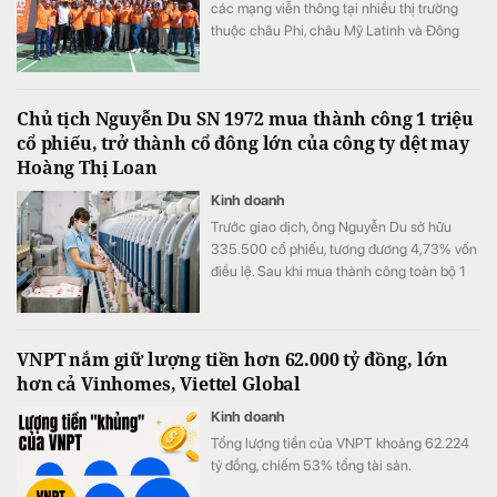
các mạng viễn thông tại nhiều thị trường
thuộc châu Phi, châu Mỹ Latinh và Đông
Nam Á.
Chủ tịch Nguyễn Du SN 1972 mua thành công 1 triệu
cổ phiếu, trở thành cổ đông lớn của công ty dệt may
Hoàng Thị Loan
Kinh doanh
Trước giao dịch, ông Nguyễn Du sở hữu
335.500 cổ phiếu, tương đương 4,73% vốn
điều lệ. Sau khi mua thành công toàn bộ 1
triệu cổ phiếu đã đăng ký, lượng cổ phiếu
nắm giữ của ông tăng lên 1.335.500 đơn vị,
tương ứng 18,81% vốn.
VNPT nắm giữ lượng tiền hơn 62.000 tỷ đồng, lớn
hơn cả Vinhomes, Viettel Global
Kinh doanh
Tổng lượng tiền của VNPT khoảng 62.224
tỷ đồng, chiếm 53% tổng tài sản.