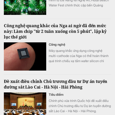
mình từ Đà Nẵng và Nghệ An, Huda Beach
Water Fest chính thức cập bến Quảng
trường biển Tam Thanh ngày 8 - 9/8.
Công nghệ quang khắc của Nga ai ngờ đã đến mức
này: Làm chip "từ 2 tuần xuống còn 5 phút", lập kỷ
lục thế giới
Công nghệ
Máy quang khắc ứng dụng công nghệ
multi-cathode của Nga có thể hoàn thành
quá trình chiếu xạ tấm wafer silicon chỉ
trong khoảng 5 đến 7 phút, thay vì mất 2
tuần như trước đây, tương đương tốc độ xử
lý nhanh hơn tới 3.000 lần.
Đề xuất điều chỉnh Chủ trương đầu tư Dự án tuyến
đường sắt Lào Cai - Hà Nội - Hải Phòng
Tiêu điểm
Chính phủ vừa trình Quốc hội đề xuất điều
chỉnh Chủ trương đầu tư Dự án tuyến đường
sắt Lào Cai - Hà Nội - Hải Phòng.