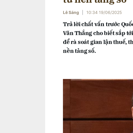
Lê Sáng
|
10:34 19/06/2025
Trả lời chất vấn trước Qu
Văn Thắng cho biết sắp tớ
để rà soát gian lận thuế, 
nền tảng số.