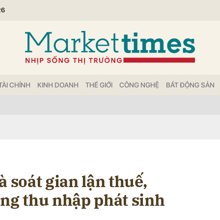
26
bình luận
TÀI CHÍNH
KINH DOANH
THẾ GIỚI
CÔNG NGHỆ
BẤT ĐỘNG SẢN
Hủy
G
à soát gian lận thuế,
òng thu nhập phát sinh