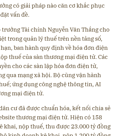
trưởng có giải pháp nào căn cơ khắc phục
 đặt vấn đề.
Bộ trưởng Tài chính Nguyễn Văn Thắng cho
iệt trong quản lý thuế trên nền tảng số,
 hạn, ban hành quy định về hóa đơn điện
nộp thuế của sàn thương mại điện tử. Các
yền cho các sàn lập hóa đơn điện tử,
ng qua mạng xã hội. Bộ cũng vận hành
thuế; ứng dụng công nghệ thông tin, AI
ương mại điện tử.
dân cư đã được chuẩn hóa, kết nối chia sẻ
ebsite thương mại điện tử. Hiện có 158
ê khai, nộp thuế, thu được 23.000 tỷ đồng
 hộ kinh doanh kê khai, nộp 1.200 tỷ đồng