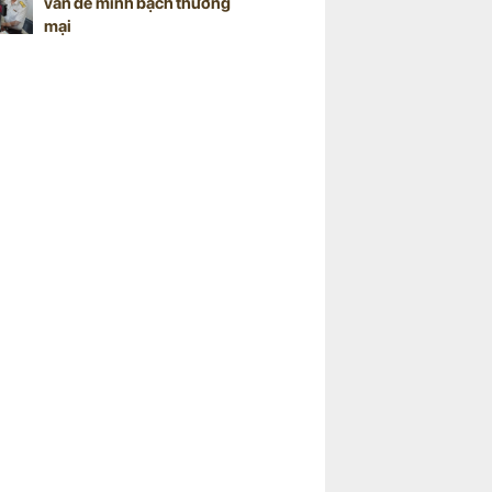
vấn đề minh bạch thương
mại