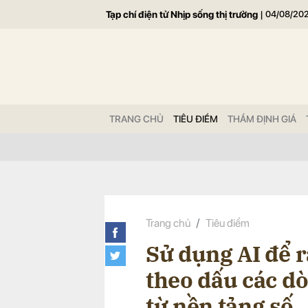
Tạp chí điện tử Nhịp sống thị trường
|
04/08/20
Gửi 
TRANG CHỦ
TIÊU ĐIỂM
THẨM ĐỊNH GIÁ
Trang chủ
Tiêu điểm
Sử dụng AI để r
theo dấu các d
từ nền tảng số