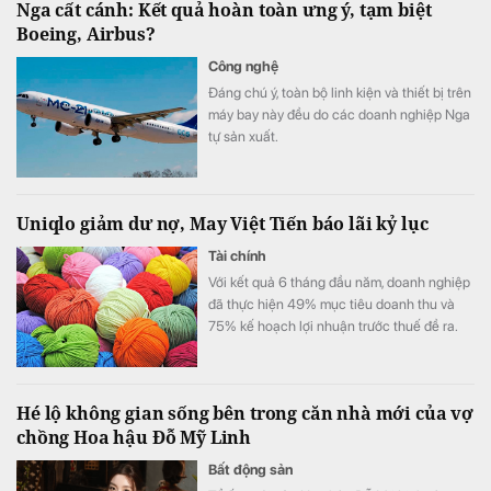
Nga cất cánh: Kết quả hoàn toàn ưng ý, tạm biệt
Boeing, Airbus?
Công nghệ
Đáng chú ý, toàn bộ linh kiện và thiết bị trên
máy bay này đều do các doanh nghiệp Nga
tự sản xuất.
Uniqlo giảm dư nợ, May Việt Tiến báo lãi kỷ lục
Tài chính
Với kết quả 6 tháng đầu năm, doanh nghiệp
đã thực hiện 49% mục tiêu doanh thu và
75% kế hoạch lợi nhuận trước thuế đề ra.
Hé lộ không gian sống bên trong căn nhà mới của vợ
chồng Hoa hậu Đỗ Mỹ Linh
Bất động sản