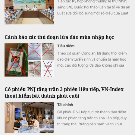
Tiếp tục Kỳ họp không thường lệ thứ Nhất,
sáng 5/8, Quốc hội thảo luận tại tổ về dự án
Luật sửa đổi, bổ sung một số điều của Luật
Xuất bản.
Cảnh báo các thủ đoạn lừa đảo mùa nhập học
Tiêu điểm
Theo cơ quan Công an, lợi dụng thời điểm
cao điểm tuyển sinh và chuẩn bị năm học
mới, các đối tượng lừa đảo không chỉ giả
danh cán bộ tuyển sinh để chiếm đoạt tiền
của học sinh, sinh viên mà còn mạo danh
các cơ sở giáo dục đặt mua hàng hóa với số
Cổ phiếu PNJ tăng trần 3 phiên liên tiếp, VN-Index
lượng lớn, yêu cầu doanh nghiệp chuyển
thoát hiểm bất thành phút cuối
tiền đặt cọc.
Tài chính
Cổ phiếu PNJ tiếp tục trở thành tâm điểm
khi có phiên tăng trần thứ ba liên tiếp, duy
trì trạng thái "trắng bên bán" và thu hút
dòng tiền bắt đáy từ cả nhà đầu tư trong