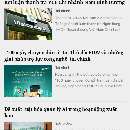
Kết luận thanh tra VCB Chi nhánh Nam Bình Dương
Tài chính
Thanh tra NHNN Khu vực 2 vừa ban hành
Thông báo kết luận thanh tra Ngân hàng
TMCP Ngoại thương Việt Nam Chi nhánh
Nam Bình Dương.
“100 ngày chuyển đổi số” tại Thủ đô: BIDV và những
giải pháp trợ lực công nghệ, tài chính
Tài chính
Hòa cùng khí thế bứt tốc của chiến dịch
"100 ngày chuyển đổi số" trên toàn địa bàn
Thủ đô, Ngân hàng TMCP Đầu tư và Phát
triển Việt Nam (BIDV) triển khai chương
trình hỗ trợ chuyển đổi số và tín dụng quy
mô lớn cho doanh nghiệp, hộ kinh doanh và
Đề xuất luật hóa quản lý AI trong hoạt động xuất
các đơn vị sự nghiệp.
bản
Tiêu điểm