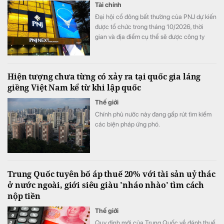
Tài chính
Đại hội cổ đông bất thường của PNJ dự kiến
được tổ chức trong tháng 10/2026, thời
gian và địa điểm cụ thể sẽ được công ty
thông báo sau.
Hiện tượng chưa từng có xảy ra tại quốc gia láng
giềng Việt Nam kể từ khi lập quốc
Thế giới
Chính phủ nước này đang gấp rút tìm kiếm
các biện pháp ứng phó.
Trung Quốc tuyên bố áp thuế 20% với tài sản uỷ thác
ở nước ngoài, giới siêu giàu 'nháo nhào' tìm cách
nộp tiền
Thế giới
Quy định mới của Trung Quốc về đánh thuế