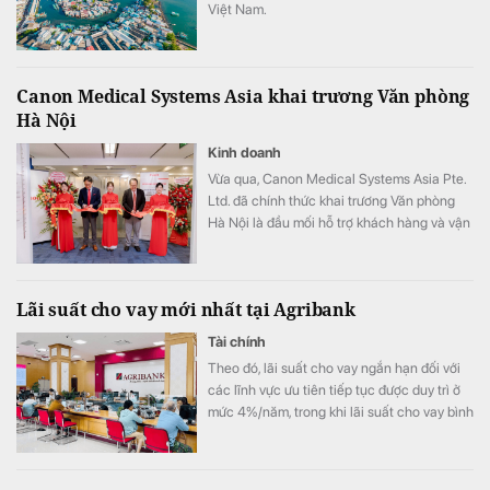
Việt Nam.
Canon Medical Systems Asia khai trương Văn phòng
Hà Nội
Kinh doanh
Vừa qua, Canon Medical Systems Asia Pte.
Ltd. đã chính thức khai trương Văn phòng
Hà Nội là đầu mối hỗ trợ khách hàng và vận
hành kinh doanh, góp phần nâng cao năng
lực phục vụ các cơ sở y tế tại khu vực miền
Bắc.
Lãi suất cho vay mới nhất tại Agribank
Tài chính
Theo đó, lãi suất cho vay ngắn hạn đối với
các lĩnh vực ưu tiên tiếp tục được duy trì ở
mức 4%/năm, trong khi lãi suất cho vay bình
quân giảm xuống 8,51%/năm.