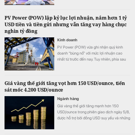
PV Power (POW) lập kỷ lục lợi nhuận, nắm hơn 1 tỷ
USD tiền và tiền gửi nhưng vẫn tăng vay hàng chục
nghìn tỷ đồng
Kinh doanh
PV Power (POW) vừa ghi nhận quý kinh
doanh “bùng nổ” với mức lợi nhuận cao
nhất từ trước đến nay. Tuy nhiên, phía sau
bức tranh tăng trưởng là một nghịch lý đáng
chú ý: doanh nghiệp đang nắm giữ lượng
tiền và tiền gửi ngân hàng hơn 1 tỷ USD,
Giá vàng thế giới tăng vọt hơn 150 USD/ounce, tiến
nhưng vẫn đẩy mạnh vay vốn khiến chi phí
sát mốc 4.200 USD/ounce
lãi vay tăng vọt.
Ngành hàng
Giá vàng thế giới tăng mạnh hơn 150
USD/ounce trong phiên giao dịch ngày 5/8,
được hỗ trợ bởi đồng USD suy yếu và những
bất ổn địa chính trị. Trong khi đó, giới đầu tư
hướng sự chú ý tới loạt dữ liệu việc làm của