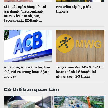
Lãi suất ngân hàng 5/8 tại
PNJ triệu tập họp bất
Agribank, Vietcombank,
thường
BIDV, VietinBank, MB,
Sacombank, HDBank,...
ACB Long An có tồn tại, hạn
Tổng Giám đốc MWG: Tự tin
chế, rủi ro trong hoạt động
hoàn thành kế hoạch lợi
cho vay
nhuận sớm 2-3 tháng
Có thể bạn quan tâm