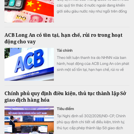
các quỹ tín thác ở nước ngoài đang khiến
giới siêu giàu nước này như ngồi trên đống
lửa.
ACB Long An có tồn tại, hạn chế, rủi ro trong hoạt
động cho vay
Tài chính
Theo kết luận thanh tra do NHNN vừa ban
hành, hoạt động của ACB Long An còn phát
sinh một số tồn tại, hạn hạn chế, rủi ro về
nguyên tắc vay vốn; thẩm định, xét duyệt
cho vay; về kiểm tra, giám sát vốn vay; về
báo cáo giao dịch có giá trị lớn; về hoạt
Chính phủ quy định điều kiện, thủ tục thành lập Sở
động chuyển tiền ra nước ngoài.
giao dịch hàng hóa
Tiêu điểm
Tại Nghị định số 302/2026/NĐ-CP, Chính
phủ quy định chi tiết về điều kiện, trình tự,
thủ tục cấp phép thành lập Sở giao dịch
hàng hóa.