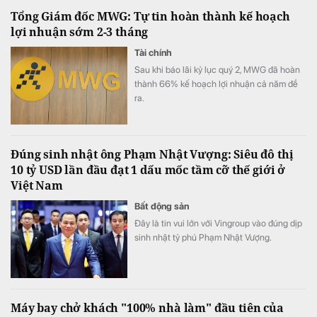
Mỹ trong tuần này để tìm thêm tín hiệu về
Tổng Giám đốc MWG: Tự tin hoàn thành kế hoạch
triển vọng chính sách của Fed.
lợi nhuận sớm 2-3 tháng
Tài chính
Sau khi báo lãi kỷ lục quý 2, MWG đã hoàn
thành 66% kế hoạch lợi nhuận cả năm đề
ra.
Đúng sinh nhật ông Phạm Nhật Vượng: Siêu đô thị
10 tỷ USD lần đầu đạt 1 dấu mốc tầm cỡ thế giới ở
Việt Nam
Bất động sản
Đây là tin vui lớn với Vingroup vào đúng dịp
sinh nhật tỷ phú Phạm Nhật Vượng.
Máy bay chở khách "100% nhà làm" đầu tiên của