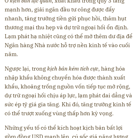
Ở
kịch bản lạc quan
, xuất khẩu trong quý 3 tăng
mạnh hơn, giải ngân đầu tư công được đẩy
nhanh, tăng trưởng tiền gửi phục hồi, thâm hụt
thương mại thu hẹp và dự trữ ngoại hối ổn định.
Lạm phát hạ nhiệt cũng có thể mở thêm dư địa để
Ngân hàng Nhà nước hỗ trợ nền kinh tế vào cuối
năm.
Ngược lại, trong
kịch bản kém tích cực
, hàng hóa
nhập khẩu không chuyển hóa được thành xuất
khẩu, khoảng trống nguồn vốn tiếp tục mở rộng,
dự trữ ngoại hối chịu áp lực, lạm phát dai dẳng và
sức ép tỷ giá gia tăng. Khi đó, tăng trưởng kinh tế
có thể trượt xuống vùng thấp hơn kỳ vọng.
Những yếu tố có thể kích hoạt kịch bản bất lợi
gồm đồng USD mạnh lên, cú sốc giá năng lượng,