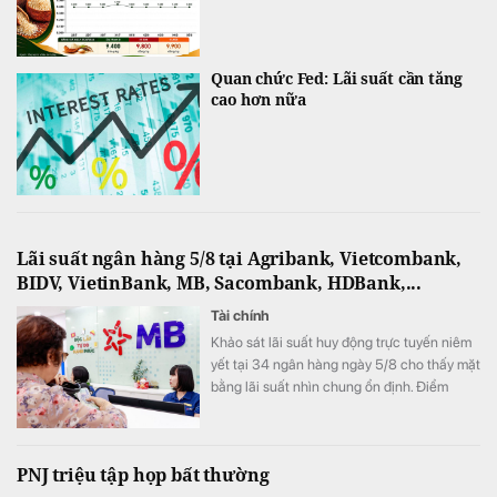
Quan chức Fed: Lãi suất cần tăng
cao hơn nữa
Lãi suất ngân hàng 5/8 tại Agribank, Vietcombank,
BIDV, VietinBank, MB, Sacombank, HDBank,...
Tài chính
Khảo sát lãi suất huy động trực tuyến niêm
yết tại 34 ngân hàng ngày 5/8 cho thấy mặt
bằng lãi suất nhìn chung ổn định. Điểm
đáng chú ý là SeABank đồng loạt giảm lãi
suất ở nhiều kỳ hạn, trong khi ACB tiếp tục
dẫn đầu với 7,8%/năm và LPBank duy trì
PNJ triệu tập họp bất thường
mức 7,3%/năm.