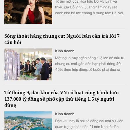
Tổ ấm mới của Hoa hậu Đỗ Mỹ Linh và
thiếu gia Đỗ Vinh Quang nằm ngay sát
cạnh nhà bố mẹ chồng ở trung tâm Hà Nội.
Sóng thoát hàng chung cư: Người bán cần trả lời 7
câu hỏi
Kinh doanh
Một người vay ngân hàng tỉ lệ lớn để đầu tư
chung cư mới, gần đến hạn phải đóng 40-
45% theo hợp đồng, sẽ buộc phải đưa ra
quyết định quan trọng: Thoát hay giữ hàng?
Từ tháng 9, đặc khu của VN có loạt công trình hơn
137.000 tỷ đồng sẽ phổ cập thứ tiếng 1,5 tỷ người
dùng
Kinh doanh
Đặc khu này là nơi sẽ đăng cai một sự kiện
quan trọng chào đón 21 nền kinh tế đến