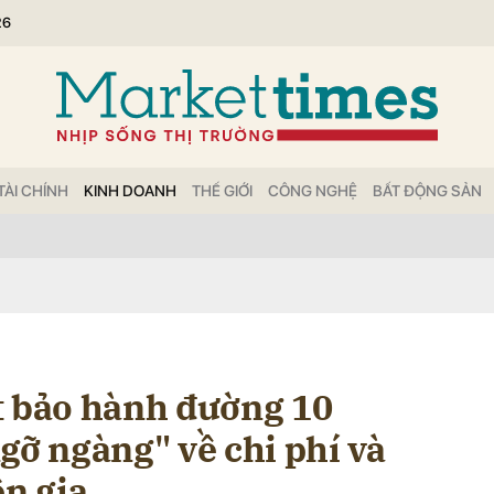
26
bình luận
TÀI CHÍNH
KINH DOANH
THẾ GIỚI
CÔNG NGHỆ
BẤT ĐỘNG SẢN
Hủy
G
t bảo hành đường 10
gỡ ngàng" về chi phí và
ên gia