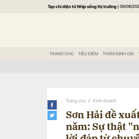
Tạp chí điện tử Nhịp sống thị trường
|
06/08/20
Gửi 
TRANG CHỦ
TIÊU ĐIỂM
THẨM ĐỊNH GIÁ
Trang chủ
Kinh doanh
Sơn Hải đề xuấ
năm: Sự thật "n
lời đáp từ chuy