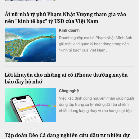
thù. Lãi suất tiền gửi trực tuyến cũng cao
hơn đáng kể so với gửi tại quầy ở nhiều kỳ
Ái nữ nhà tỷ phú Phạm Nhật Vượng tham gia vào
hạn.
nền "kinh tế bạc" tỷ USD của Việt Nam
Kinh doanh
Doanh nghiệp mà bà Phạm Nhật Minh Anh
giữ một vị trí quản lý hoạt động trong nền
“kinh tế bạc” của Việt Nam .
Lời khuyên cho những ai có iPhone thường xuyên
báo đầy bộ nhớ
Công nghệ
Việc xác định đúng nguyên nhân giúp người
dùng tập trung xử lý những dữ liệu chiếm
nhiều dung lượng thay vì xóa hàng loạt tệp
hoặc ứng dụng không cần thiết.
Tập đoàn Đèo Cả đang nghiên cứu đầu tư nhiều dự