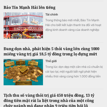
Bảo Tín Mạnh Hải lên tiếng
Tài chính
Trong thông báo mới nhất, Bảo Tín Mạnh
Hải cho biết kết luận thanh tra đối với hoạt
động kinh doanh vàng của doanh nghiệp
nằm trong giai đoạn từ ngày 1/1/2023 đến
tháng 9/2025.
Đang dọn nhà, phát hiện 5 thỏi vàng lớn cùng 1000
miếng vàng trị giá 18,5 tỷ đồng trong lọ đựng mứt
Thế giới
Trong lúc dọn dẹp một căn nhà cũ chuẩn bị
cải tạo tại, một người bất ngờ phát hiện
nhiều thỏi vàng cùng hơn 1.000 đồng tiền
vàng được cất giấu trong những chiếc lọ
đựng mứt và một két sắt.
Tịch thu số vàng thỏi trị giá 450 triệu đồng, 13 tỷ
đồng tiền mặt rải la liệt trong nhà của một công
chức ngành mỏ đang nhận 9 triệu tiền hối lộ