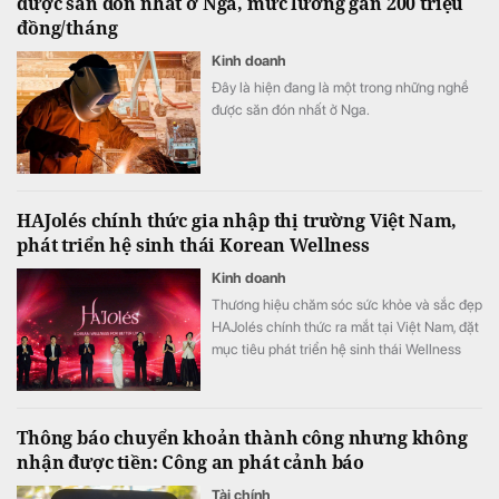
được săn đón nhất ở Nga, mức lương gần 200 triệu
đồng/tháng
Kinh doanh
Đây là hiện đang là một trong những nghề
được săn đón nhất ở Nga.
HAJolés chính thức gia nhập thị trường Việt Nam,
phát triển hệ sinh thái Korean Wellness
Kinh doanh
Thương hiệu chăm sóc sức khỏe và sắc đẹp
HAJolés chính thức ra mắt tại Việt Nam, đặt
mục tiêu phát triển hệ sinh thái Wellness
theo hướng chăm sóc sức khỏe chủ động,
kết nối sản phẩm, chuyên gia và các hoạt
động cộng đồng.
Thông báo chuyển khoản thành công nhưng không
nhận được tiền: Công an phát cảnh báo
Tài chính