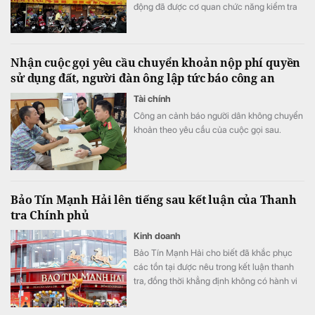
động đã được cơ quan chức năng kiểm tra
từ trước năm 2025, không phải sự việc mới
phát sinh tại thời điểm công bố thông báo.
Nhận cuộc gọi yêu cầu chuyển khoản nộp phí quyền
sử dụng đất, người đàn ông lập tức báo công an
Tài chính
Công an cảnh báo người dân không chuyển
khoản theo yêu cầu của cuộc gọi sau.
Bảo Tín Mạnh Hải lên tiếng sau kết luận của Thanh
tra Chính phủ
Kinh doanh
Bảo Tín Mạnh Hải cho biết đã khắc phục
các tồn tại được nêu trong kết luận thanh
tra, đồng thời khẳng định không có hành vi
thao túng, găm hàng, đẩy giá, buôn lậu, đầu
cơ hay trục lợi.