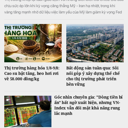
chịu sức ép lớn khi kỳ vọng căng thẳng Mỹ - Iran hạ nhiệt, trong khi
vàng tăng mạnh nhờ dữ liệu việc làm yếu của Mỹ làm giảm kỳ vọng Fed
tăng lãi suất. Ở nhóm hàng hóa nông sản, giá đường tăng lên mức cao
nhất 4 tháng do lo ngại nguồn cung thiếu hụt, còn cacao và cà phê diễn
biến phân hóa.
Thị trường hàng hóa 1/8-9/8:
Bất động sản tuần qua: Sôi
Cao su bật tăng, heo hơi rơi
nổi góp ý xây dựng thể chế
về 58.000 đồng/kg
cho thị trường phát triển
bền vững
Góc nhìn chuyên gia: "Dòng tiền bí
ẩn" bất ngờ xuất hiện, nhưng VN-
Index vẫn đối mặt khả năng rung
lắc mạnh