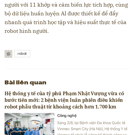
người với 11 khớp và cảm biến lực tích hợp, cùng
bộ dữ liệu huấn luyện AI được thiết kế để đẩy
nhanh quá trình học tập và hiệu suất thực tế của
robot hình người.
robot
Bài liên quan
Hệ thống y tế của tỷ phú Phạm Nhật Vượng vừa có
bước tiến mới: 2 bệnh viện luân phiên điều khiển
robot phẫu thuật từ khoảng cách hơn 1.700 km
Công nghệ
Sáng 3/8, tại Bệnh viện Đa khoa Quốc tế
Vinmec Smart City (Hà Nội), Hệ thống Y tế
Vinmec tổ chức lễ công bố thành công ca