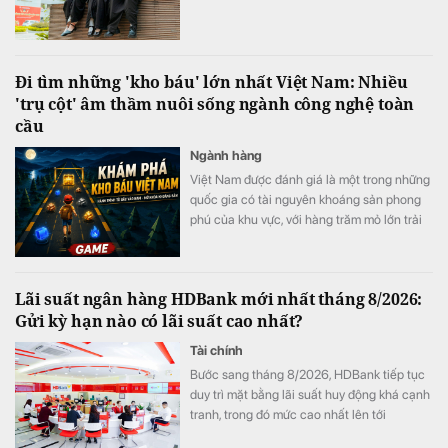
Đi tìm những 'kho báu' lớn nhất Việt Nam: Nhiều
'trụ cột' âm thầm nuôi sống ngành công nghệ toàn
cầu
Ngành hàng
Việt Nam được đánh giá là một trong những
quốc gia có tài nguyên khoáng sản phong
phú của khu vực, với hàng trăm mỏ lớn trải
dài từ miền núi phía Bắc đến Tây Nguyên và
duyên hải miền Trung.
Lãi suất ngân hàng HDBank mới nhất tháng 8/2026:
Gửi kỳ hạn nào có lãi suất cao nhất?
Tài chính
Bước sang tháng 8/2026, HDBank tiếp tục
duy trì mặt bằng lãi suất huy động khá cạnh
tranh, trong đó mức cao nhất lên tới
7,6%/năm dành cho một số sản phẩm đặc