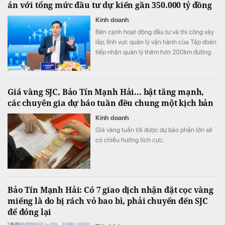
án với tổng mức đầu tư dự kiến gần 350.000 tỷ đồng
Kinh doanh
Bên cạnh hoạt động đầu tư và thi công xây
lắp, lĩnh vực quản lý vận hành của Tập đoàn
tiếp nhận quản lý thêm hơn 200km đường
cao tốc Bắc - Nam đoạn qua các tỉnh miền
Trung.
Giá vàng SJC, Bảo Tín Mạnh Hải... bật tăng mạnh,
các chuyên gia dự báo tuần đều chung một kịch bản
Kinh doanh
Giá vàng tuần tới được dự báo phần lớn sẽ
có chiều hướng tích cực.
Bảo Tín Mạnh Hải: Có 7 giao dịch nhận đặt cọc vàng
miếng là do bị rách vỏ bao bì, phải chuyển đến SJC
để đóng lại