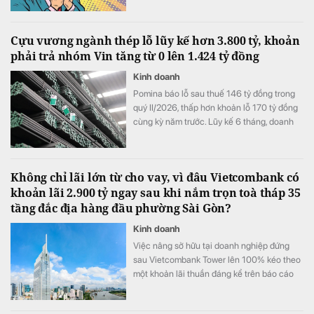
Cựu vương ngành thép lỗ lũy kế hơn 3.800 tỷ, khoản
phải trả nhóm Vin tăng từ 0 lên 1.424 tỷ đồng
Kinh doanh
Pomina báo lỗ sau thuế 146 tỷ đồng trong
quý II/2026, thấp hơn khoản lỗ 170 tỷ đồng
cùng kỳ năm trước. Lũy kế 6 tháng, doanh
nghiệp lỗ 325 tỷ đồng, chỉ cải thiện khoảng
4 tỷ đồng so với nửa đầu năm 2025.
Không chỉ lãi lớn từ cho vay, vì đâu Vietcombank có
khoản lãi 2.900 tỷ ngay sau khi nắm trọn toà tháp 35
tầng đắc địa hàng đầu phường Sài Gòn?
Kinh doanh
Việc nâng sở hữu tại doanh nghiệp đứng
sau Vietcombank Tower lên 100% kéo theo
một khoản lãi thuần đáng kể trên báo cáo
tài chính hợp nhất của Vietcombank.