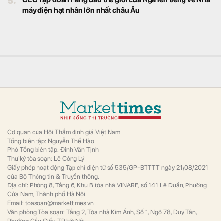
Vietcap gọi tên 29 cổ phiếu có thể đón dòng vốn tỷ
USD sau nâng hạng
Tài chính
Theo Vietcap, con số này cao hơn đáng kể
so với danh mục chỉ gồm 23 cổ phiếu mà
FTSE Russell từng công bố trước đó.
Agriseco gọi tên 6 doanh nghiệp tăng trưởng, định
giá hợp lý
Tài chính
Theo CTCK này, mặt bằng định giá của thị
trường đã trở nên hấp dẫn hơn sau nhịp
điều chỉnh.