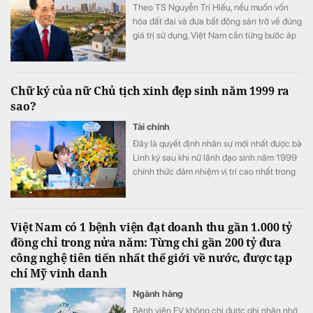
Theo TS Nguyễn Trí Hiếu, nếu muốn vốn
hóa đất đai và đưa bất động sản trở về đúng
giá trị sử dụng, Việt Nam cần từng bước áp
dụng thuế đối với mọi bất động sản.
Chữ ký của nữ Chủ tịch xinh đẹp sinh năm 1999 ra
sao?
Tài chính
Đây là quyết định nhân sự mới nhất được bà
Linh ký sau khi nữ lãnh đạo sinh năm 1999
chính thức đảm nhiệm vị trí cao nhất trong
Hội đồng quản trị PC1
Việt Nam có 1 bệnh viện đạt doanh thu gần 1.000 tỷ
đồng chỉ trong nửa năm: Từng chi gần 200 tỷ đưa
công nghệ tiên tiến nhất thế giới về nước, được tạp
chí Mỹ vinh danh
Ngành hàng
Bệnh viện FV không chỉ được ghi nhận nhờ