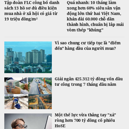
Tập đoàn FLC công bố danh
Quá nhanh: 10 tháng làm
sách 13 hồ sơ đủ điều kiện
xong hơn 60% siêu sân vận
mua nhà ở xã hội có giá từ
động lớn thứ hai Việt Nam,
19 triệu đồng/m²
khán đài 60.000 chỗ dần
thành hình, chuẩn bị lắp mái
vòm thép "khủng"
Vì sao chung cư tiếp tục là "điểm
đến" hàng đầu của người mua?
Giải ngân 425.312 tỷ đồng vốn đầu
tư công trong 7 tháng đầu năm
Một thế lực vừa thẳng tay "xả"
ròng hơn 700 tỷ đồng cổ phiếu
HoSE