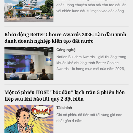
chất lượng chuyên môn mà còn tạo dấu ấn
với chiến lược đầu tư mạnh vào các công
nghệ y tế hiện đại.
Khởi động Better Choice Awards 2026: Lần đầu vinh
danh doanh nghiệp kiến tạo đất nước
Công nghệ
Nation Builders Awards - giải thưởng trong
khuôn khổ chương trình Better Choice
Awards - là hạng mục mới của năm 2026,
tôn vinh những doanh nghiệp có đóng góp
nổi bật cho sự phát triển của đất nước.
Một cổ phiếu HOSE "bốc đầu" kịch trần 5 phiên liên
tiếp sau khi báo lãi quý 2 đột biến
Tài chính
Giá cổ phiếu đã tiến sát tới vùng giá cao
nhất gần 4 năm.