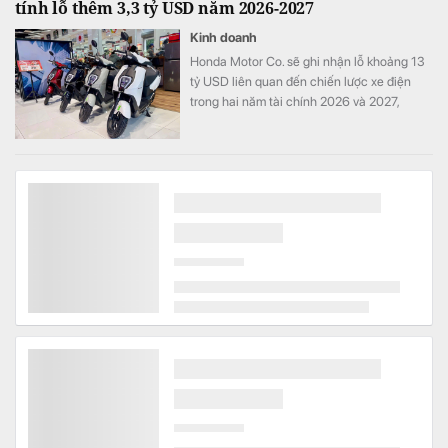
tính lỗ thêm 3,3 tỷ USD năm 2026-2027
Kinh doanh
Honda Motor Co. sẽ ghi nhận lỗ khoảng 13
tỷ USD liên quan đến chiến lược xe điện
trong hai năm tài chính 2026 và 2027,
tương đương khoảng ba năm lợi nhuận hoạt
động và nhiều hơn tổng chi tiêu nghiên cứu
và phát triển (R&D) của cả một năm.
Công ty may có quỹ phúc lợi gần bằng vốn điều lệ
cho gần 1.700 nhân viên: Lớn hơn cả các đối thủ có
hàng chục nghìn nhân viên
Kinh doanh
Quỹ khen thưởng, phúc lợi của May Hưng
Yên đã lên tới 174 tỷ đồng, gần bằng vốn
điều lệ doanh nghiệp. Nếu quy đổi theo số
lao động cuối năm 2025, quy mô quỹ tương
đương hơn 100 triệu đồng cho mỗi nhân
viên.
Một thế lực vừa thẳng tay "xả" ròng hơn 700 tỷ đồng
cổ phiếu HoSE