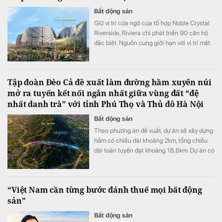
Bất động sản
Giữ vị trí cửa ngõ của tổ hợp Noble Crystal
Riverside, Riviera chỉ phát triển 90 căn hộ
đặc biệt. Nguồn cung giới hạn với vị trí mặt
tiền đại lộ Đào Trí cùng hệ tiện ích đa tầng
đang đưa tòa tháp này trở thành một trong
những điểm nhấn đáng chú ý của thị trường
Tập đoàn Đèo Cả đề xuất làm đường hầm xuyên núi
căn hộ cao cấp khu Nam TP.HCM.
mở ra tuyến kết nối ngắn nhất giữa vùng đất “đệ
nhất danh trà” với tỉnh Phú Thọ và Thủ đô Hà Nội
Bất động sản
Theo phương án đề xuất, dự án sẽ xây dựng
hầm có chiều dài khoảng 2km, tổng chiều
dài toàn tuyến đạt khoảng 18,8km. Dự án có
mức đầu tư dự kiến là 5.800 tỷ đồng.
“Việt Nam cần từng bước đánh thuế mọi bất động
sản”
Bất động sản