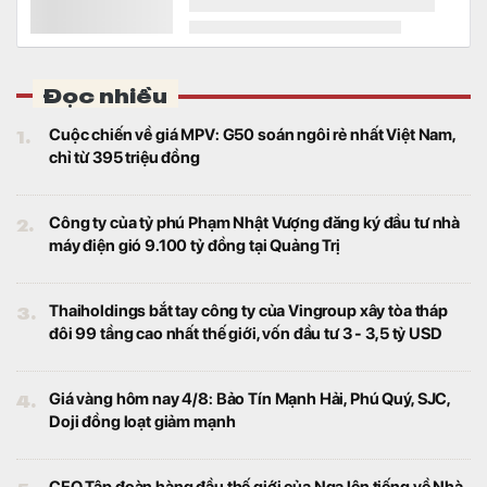
Tài chính
Tự doanh CTCK bán ròng 728 tỷ đồng trên
HOSE.
“Gà đẻ trứng vàng” của MWG có thể mở hơn 1.000
cửa hàng trong năm nay, lợi nhuận nhiều khả năng
vượt kế hoạch
Tài chính
Chuỗi Bách Hóa Xanh – gà đẻ trứng vàng
của MWG đang tăng tốc mở rộng quy mô
với số lượng cửa hàng tăng chóng mặt.
Ông Nguyễn Thái Huy bị miễn nhiệm
Tài chính
Vị này vẫn giữ chức Thành viên Hội đồng
quản trị và Thành viên Ủy Ban Kiểm toán.