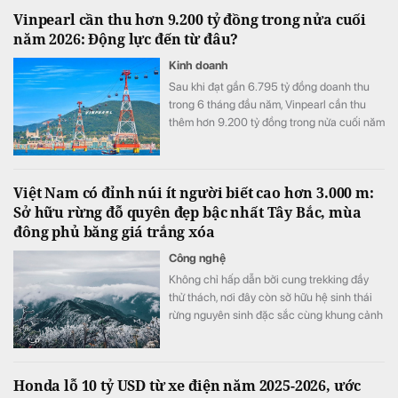
Vinpearl cần thu hơn 9.200 tỷ đồng trong nửa cuối
năm 2026: Động lực đến từ đâu?
Kinh doanh
Sau khi đạt gần 6.795 tỷ đồng doanh thu
trong 6 tháng đầu năm, Vinpearl cần thu
thêm hơn 9.200 tỷ đồng trong nửa cuối năm
để hoàn thành kế hoạch 16.000 tỷ đồng.
Việt Nam có đỉnh núi ít người biết cao hơn 3.000 m:
Sở hữu rừng đỗ quyên đẹp bậc nhất Tây Bắc, mùa
đông phủ băng giá trắng xóa
Công nghệ
Không chỉ hấp dẫn bởi cung trekking đầy
thử thách, nơi đây còn sở hữu hệ sinh thái
rừng nguyên sinh đặc sắc cùng khung cảnh
biến đổi theo từng mùa trong năm.
Honda lỗ 10 tỷ USD từ xe điện năm 2025-2026, ước