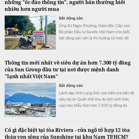
những "ốc đảo thông tin", người bán thường biết
nhiều hơn người mua
Bất động sản
Ông Sử Ngọc Khương, Giám đốc Cấp cao
Bộ phận Đầu tư Savills Việt Nam cho biết,
bất động sản vốn là thị trường có mức độ
bất cân xứng thông tin cao khi người bán
thường nắm nhiều thông tin hơn người mua.
Thông tin mới nhất về siêu dự án hơn 7.300 tỷ đồng
của Sun Group đầu tư tại nơi được mệnh danh
"lạnh nhất Việt Nam"
Bất động sản
Lãnh đạo tỉnh Lạng Sơn vừa kiểm tra tiến độ
siêu dự án Quần thể khu du lịch sinh thái,
cáp treo Mẫu Sơn hơn 7.300 tỷ đồng do
Tập đoàn Sun Group làm chủ đầu tư.
Có gì đặc biệt tại tòa Riviera - cửa ngõ tổ hợp 12 tòa
tháp ven sông của Sunshine tại khu Nam TP.HCM?