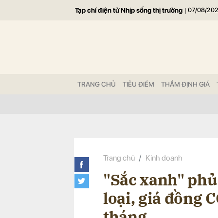
Tạp chí điện tử Nhịp sống thị trường
|
07/08/20
Gửi 
TRANG CHỦ
TIÊU ĐIỂM
THẨM ĐỊNH GIÁ
Trang chủ
Kinh doanh
"Sắc xanh" phủ
loại, giá đồng
tháng