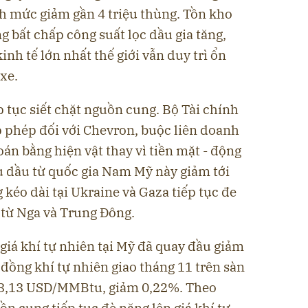
nh mức giảm gần 4 triệu thùng. Tồn kho
g bất chấp công suất lọc dầu gia tăng,
nh tế lớn nhất thế giới vẫn duy trì ổn
xe.
ếp tục siết chặt nguồn cung. Bộ Tài chính
p phép đối với Chevron, buộc liên doanh
oán bằng hiện vật thay vì tiền mặt - động
u dầu từ quốc gia Nam Mỹ này giảm tới
 kéo dài tại Ukraine và Gaza tiếp tục đe
từ Nga và Trung Đông.
giá khí tự nhiên tại Mỹ đã quay đầu giảm
đồng khí tự nhiên giao tháng 11 trên sàn
3,13 USD/MMBtu, giảm 0,22%. Theo