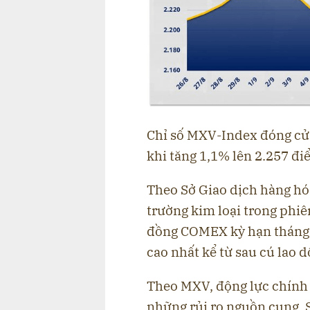
Chỉ số MXV-Index đóng cửa
khi tăng 1,1% lên 2.257 đi
Theo Sở Giao dịch hàng hó
trường kim loại trong phi
đồng COMEX kỳ hạn tháng 
cao nhất kể từ sau cú lao d
Theo MXV, động lực chính
những rủi ro nguồn cung. 