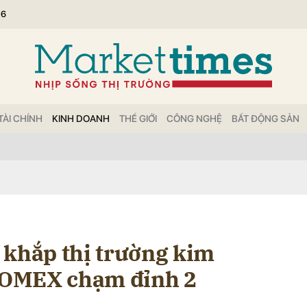
26
bình luận
TÀI CHÍNH
KINH DOANH
THẾ GIỚI
CÔNG NGHỆ
BẤT ĐỘNG SẢN
Hủy
G
 khắp thị trường kim
 COMEX chạm đỉnh 2