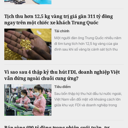
Tịch thu hơn 12,5 kg vàng trị giá gần 311 tỷ đồng
ngay trên một chiếc xe khách Trung Quốc
Tài chính
Một người đàn ông Trung Quốc nhiều năm
đi tìm tung tích hơn 12,5 kg vàng của gia
đình sau khi số vàng bị cảnh sát tịch thu
vào năm 1998.
Vì sao sau 4 thập kỷ thu hút FDI, doanh nghiệp Việt
vẫn đứng ngoài chuỗi cung ứng?
Tiêu điểm
Sau bốn thập kỷ thu hút đầu tư nước ngoài,
Việt Nam vẫn đối mặt với khoảng cách lớn
giữa khu vực FDI và doanh nghiệp trong
nước. Theo bà Bùi Thu Thủy, Nghị quyết 10-
NQ/TW đặt mục tiêu tháo gỡ "điểm nghẽn"
này bằng những giải pháp vượt trội nhằm
Bán ròng 600 tỷ đồng trong phiên cuối tuần, tự
nâng cao năng lực hấp thụ và thúc đẩy liên