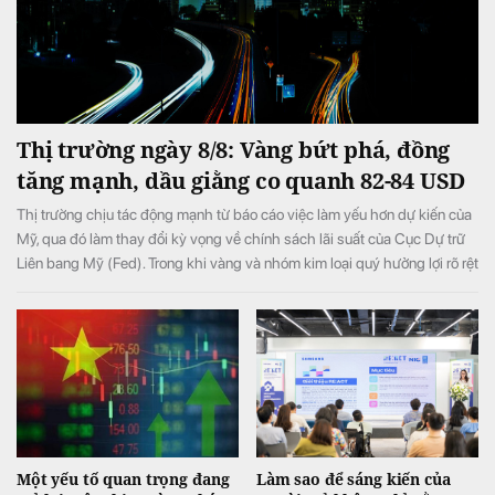
Thị trường ngày 8/8: Vàng bứt phá, đồng
tăng mạnh, dầu giằng co quanh 82-84 USD
Thị trường chịu tác động mạnh từ báo cáo việc làm yếu hơn dự kiến của
Mỹ, qua đó làm thay đổi kỳ vọng về chính sách lãi suất của Cục Dự trữ
Liên bang Mỹ (Fed). Trong khi vàng và nhóm kim loại quý hưởng lợi rõ rệt
từ triển vọng lãi suất bớt thắt chặt, giá dầu biến động mạnh do những
diễn biến liên quan xung đột Mỹ-Iran và eo biển Hormuz.
Một yếu tố quan trọng đang
Làm sao để sáng kiến của