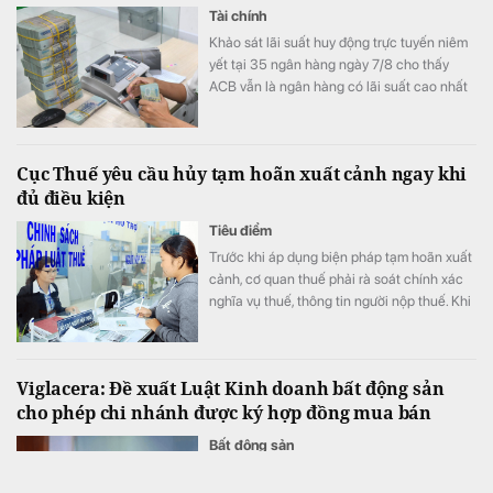
Tài chính
Khảo sát lãi suất huy động trực tuyến niêm
yết tại 35 ngân hàng ngày 7/8 cho thấy
ACB vẫn là ngân hàng có lãi suất cao nhất
với 7,8%/năm cho kỳ hạn 12 tháng, trong khi
LPBank duy trì mức 7,3%/năm và có 8 ngân
hàng niêm yết lãi suất từ 7%/năm trở lên.
Cục Thuế yêu cầu hủy tạm hoãn xuất cảnh ngay khi
đủ điều kiện
Tiêu điểm
Trước khi áp dụng biện pháp tạm hoãn xuất
cảnh, cơ quan thuế phải rà soát chính xác
nghĩa vụ thuế, thông tin người nộp thuế. Khi
người nộp thuế đáp ứng điều kiện, việc hủy
bỏ tạm hoãn xuất cảnh phải được thực hiện
ngay.
Viglacera: Đề xuất Luật Kinh doanh bất động sản
cho phép chi nhánh được ký hợp đồng mua bán
Bất động sản
Nhằm tránh nhầm lẫn trong quá trình quản