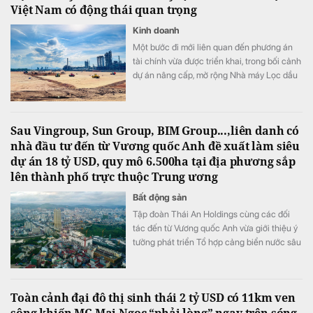
Việt Nam có động thái quan trọng
Kinh doanh
Một bước đi mới liên quan đến phương án
tài chính vừa được triển khai, trong bối cảnh
dự án nâng cấp, mở rộng Nhà máy Lọc dầu
Dung Quất đang được đẩy nhanh tiến độ.
Sau Vingroup, Sun Group, BIM Group...,liên danh có
nhà đầu tư đến từ Vương quốc Anh đề xuất làm siêu
dự án 18 tỷ USD, quy mô 6.500ha tại địa phương sắp
lên thành phố trực thuộc Trung ương
Bất động sản
Tập đoàn Thái An Holdings cùng các đối
tác đến từ Vương quốc Anh vừa giới thiệu ý
tưởng phát triển Tổ hợp cảng biển nước sâu
và đô thị công nghiệp sinh thái Hải Hà tại
Khu kinh tế cửa khẩu Móng Cái, tỉnh Quảng
Ninh.
Toàn cảnh đại đô thị sinh thái 2 tỷ USD có 11km ven
sông khiến MC Mai Ngọc “phải lòng” ngay trên sóng