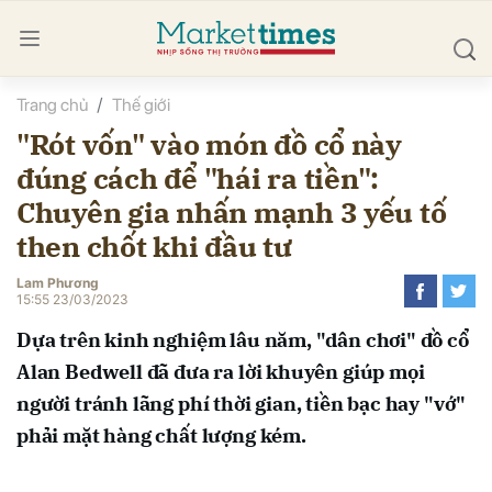
Trang chủ
Thế giới
bình luận
"Rót vốn" vào món đồ cổ này
đúng cách để "hái ra tiền":
Chuyên gia nhấn mạnh 3 yếu tố
then chốt khi đầu tư
Lam Phương
15:55 23/03/2023
Hủy
G
Dựa trên kinh nghiệm lâu năm, "dân chơi" đồ cổ
Alan Bedwell đã đưa ra lời khuyên giúp mọi
người tránh lãng phí thời gian, tiền bạc hay "vớ"
phải mặt hàng chất lượng kém.