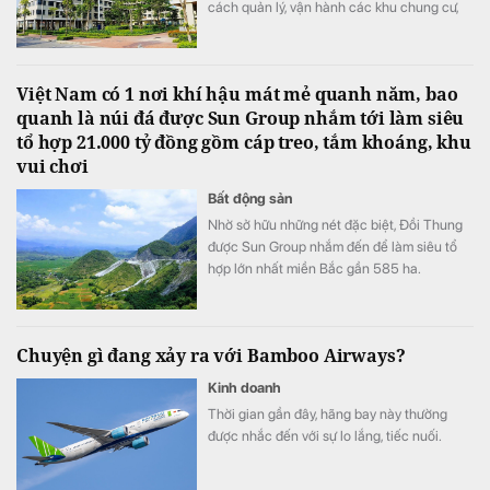
cách quản lý, vận hành các khu chung cư,
đồng thời nâng cao chất lượng sống của
người dân trong thời gian tới.
Việt Nam có 1 nơi khí hậu mát mẻ quanh năm, bao
quanh là núi đá được Sun Group nhắm tới làm siêu
tổ hợp 21.000 tỷ đồng gồm cáp treo, tắm khoáng, khu
vui chơi
Bất động sản
Nhờ sở hữu những nét đặc biệt, Đồi Thung
được Sun Group nhắm đến để làm siêu tổ
hợp lớn nhất miền Bắc gần 585 ha.
Chuyện gì đang xảy ra với Bamboo Airways?
Kinh doanh
Thời gian gần đây, hãng bay này thường
được nhắc đến với sự lo lắng, tiếc nuối.