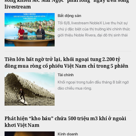
livestream
Bất động sản
Tối 6/8, livestream NobleX Live thu hút sự
chú ý đặc biệt của thị trường khi chính thức
giới thiệu Noble Rivera, đại đô thị sinh thái
gần 250ha vừa được Sunshine Group khởi
công trên Tây Thăng Long. Dự án gây ấn
tượng với kỷ lục 11km mặt tiền ven sông
Tiền lớn bất ngờ trở lại, khối ngoại tung 2.200 tỷ
cùng bộ sưu tập gần 2.000 dinh thự độc
đồng mua ròng cổ phiếu Việt Nam chỉ trong 5 phiên
bản.
Tài chính
Khối ngoại trong tuần đầu tháng 8 bất ngờ
đảo chiều mua ròng.
Phát hiện “kho báu” chứa 500 triệu m3 khí ở ngoài
khơi Việt Nam
Kinh doanh