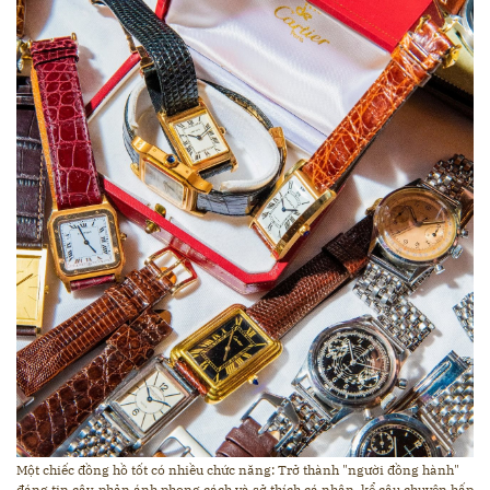
Một chiếc đồng hồ tốt có nhiều chức năng: Trở thành "người đồng hành"
đáng tin cậy, phản ánh phong cách và sở thích cá nhân, kể câu chuyện hấp