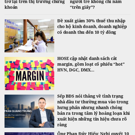
trở lại trên thị trường chứng
người trẻ không chỉ nằm
khoán
“trên giấy”?
Đề xuất giảm 30% thuế thu nhập
cho hộ kinh doanh, doanh nghiệp
có doanh thu đến 10 tỷ đồng
HOSE cập nhật danh sách cắt
margin, gồm loạt cổ phiếu “hot”
HVN, DGC, DMX...
Sếp BĐS nói thẳng về tình trạng
nhà đầu tư thường mua vào trong
hưng phấn nhưng nhanh chóng
bán ra trong tâm lý hoảng loạn khi
xuất hiện những tín hiệu chưa rõ
ràng
Ông Phan Đức Hiếu: Nghị quyết 10