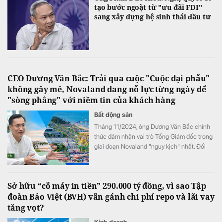
tạo bước ngoặt từ "ưu đãi FDI"
sang xây dựng hệ sinh thái đầu tư
CEO Dương Văn Bắc: Trải qua cuộc "Cuộc đại phẫu"
không gây mê, Novaland đang nỗ lực từng ngày để
"sòng phẳng" với niềm tin của khách hàng
Bất động sản
Tháng 11/2024, ông Dương Văn Bắc chính
thức đảm nhận vai trò Tổng Giám đốc trong
giai đoạn Novaland "nguy kịch" nhất. Đối
với ông Bắc, đây không phải là liều lĩnh mà
sự lựa chọn của niềm tin. Và cuộc đại phẫu
không gây mê kéo dài gần 2 năm sau đó đã
Sở hữu “cỗ máy in tiền” 290.000 tỷ đồng, vì sao Tập
biến một tập đoàn bất động sản đang vật
đoàn Bảo Việt (BVH) vẫn gánh chi phí repo và lãi vay
lộn với khó khăn trở thành một "đội quân
tăng vọt?
chiến binh" hồi sinh.