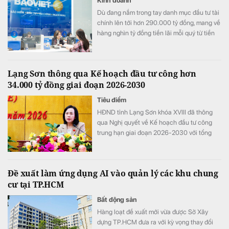
Kinh doanh
Dù đang nắm trong tay danh mục đầu tư tài
chính lên tới hơn 290.000 tỷ đồng, mang về
hàng nghìn tỷ đồng tiền lãi mỗi quý từ tiền
gửi và trái phiếu, Tập đoàn Bảo Việt (HoSE:
BVH) vẫn ghi nhận chi phí tài chính tăng
mạnh trong nửa đầu năm 2026. Đáng chú ý
Lạng Sơn thông qua Kế hoạch đầu tư công hơn
nhất là khoản chi phí repo và lãi vay tăng
34.000 tỷ đồng giai đoạn 2026-2030
đột biến 145,6% so với cùng kỳ, trở thành
điểm nhấn trên báo cáo tài chính.
Tiêu điểm
HĐND tỉnh Lạng Sơn khóa XVIII đã thông
qua Nghị quyết về Kế hoạch đầu tư công
trung hạn giai đoạn 2026-2030 với tổng
nguồn vốn hơn 34.290 tỷ đồng. Nguồn lực
này được kỳ vọng sẽ tạo đột phá về hạ tầng,
thúc đẩy kinh tế cửa khẩu và chuyển đổi số
Đề xuất làm ứng dụng AI vào quản lý các khu chung
trên địa bàn tỉnh.
cư tại TP.HCM
Bất động sản
Hàng loạt đề xuất mới vừa được Sở Xây
dựng TP.HCM đưa ra với kỳ vọng thay đổi