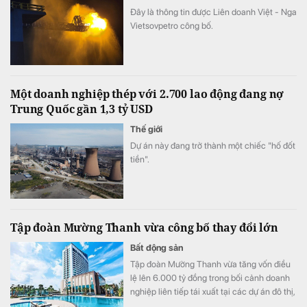
Đây là thông tin được Liên doanh Việt - Nga
Vietsovpetro công bố.
Một doanh nghiệp thép với 2.700 lao động đang nợ
Trung Quốc gần 1,3 tỷ USD
Thế giới
Dự án này đang trở thành một chiếc "hố đốt
tiền".
Tập đoàn Mường Thanh vừa công bố thay đổi lớn
Bất động sản
Tập đoàn Mường Thanh vừa tăng vốn điều
lệ lên 6.000 tỷ đồng trong bối cảnh doanh
nghiệp liên tiếp tái xuất tại các dự án đô thị,
thương mại và dịch vụ quy mô lớn.