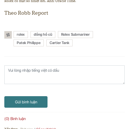
Rolex có mặt số nhiệt đới. Ảnh: Oracle Time.
Theo Robb Report
rolex
đồng hồ cũ
Rolex Submariner
Patek Philippe
Cartier Tank
Gửi bình luận
(0) Bình luận