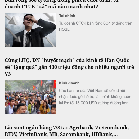
doanh CTCK "xả" mã nào mạnh nhất?
kết giữa hai khu vực.
Tài chính
Tự doanh CTCK bán ròng 604 tỷ đồng trên
HOSE.
Cùng LHQ, DN "huyết mạch" của kinh tế Hàn Quốc
sẽ "tặng quà" gần 400 triệu đồng cho nhiều người trẻ
VN
Kinh doanh
Các bạn trẻ của Việt Nam sẽ có cơ hội
nhận được gói hỗ trợ tài chính không hoàn
lại lên tới 15.000 USD (tương đương hơn
393 triệu đồng) khi tham gia chương trình
này.
Lãi suất ngân hàng 7/8 tại Agribank, Vietcombank,
BIDV, VietinBank, MB, Sacombank, HDBank,...