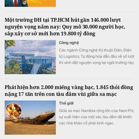
của SSH cán mốc 1.934 tỷ đồng (cùng kỳ lỗ
218 tỷ đồng).
Một trường ĐH tại TP.HCM hút gần 146.000 lượt
nguyện vọng năm nay: Quy mô 30.000 người học,
sắp xây cơ sở mới hơn 19.800 tỷ đồng
Công nghệ
Các ngành Công nghệ Kỹ thuật Điện, Điện
tử, Logistics, Tự động hóa dẫn đầu về số lượt
thí sinh đặt nguyện vọng tại ngôi trường này.
Phát hiện hơn 2.000 miếng vàng bạc, 1.845 thỏi đồng
nặng 17 tấn trên con tàu đắm vùi giữa sa mạc
Thế giới
Giữa sa mạc Namibia rộng lớn của Nam Phi,
sự xuất hiện của một xác tàu đắm đã khiến
các nhà khảo cổ phải kinh ngạc.