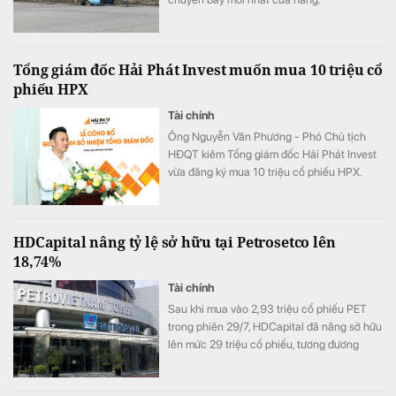
Tổng giám đốc Hải Phát Invest muốn mua 10 triệu cổ
phiếu HPX
Tài chính
Ông Nguyễn Văn Phương - Phó Chủ tịch
HĐQT kiêm Tổng giám đốc Hải Phát Invest
vừa đăng ký mua 10 triệu cổ phiếu HPX.
HDCapital nâng tỷ lệ sở hữu tại Petrosetco lên
18,74%
Tài chính
Sau khi mua vào 2,93 triệu cổ phiếu PET
trong phiên 29/7, HDCapital đã nâng sở hữu
lên mức 29 triệu cổ phiếu, tương đương
18,74% vốn Petrosetco.