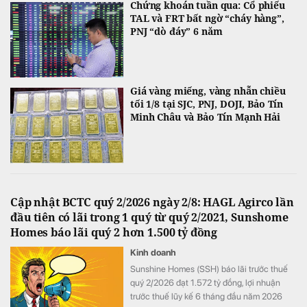
Chứng khoán tuần qua: Cổ phiếu
TAL và FRT bất ngờ “cháy hàng”,
PNJ “dò đáy” 6 năm
Giá vàng miếng, vàng nhẫn chiều
tối 1/8 tại SJC, PNJ, DOJI, Bảo Tín
Minh Châu và Bảo Tín Mạnh Hải
Cập nhật BCTC quý 2/2026 ngày 2/8: HAGL Agirco lần
đầu tiên có lãi trong 1 quý từ quý 2/2021, Sunshome
Homes báo lãi quý 2 hơn 1.500 tỷ đồng
Kinh doanh
Sunshine Homes (SSH) báo lãi trước thuế
quý 2/2026 đạt 1.572 tỷ đồng, lợi nhuận
trước thuế lũy kế 6 tháng đầu năm 2026