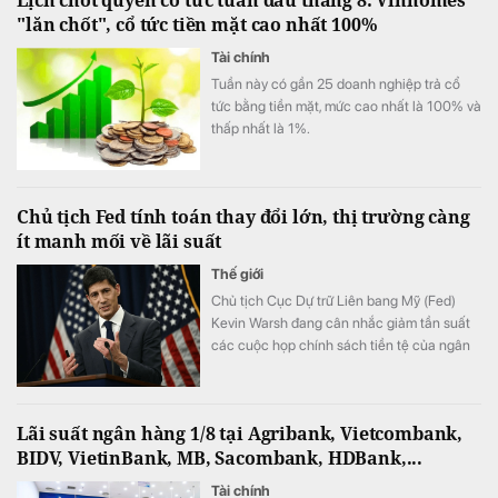
"lăn chốt", cổ tức tiền mặt cao nhất 100%
Tài chính
Tuần này có gần 25 doanh nghiệp trả cổ
tức bằng tiền mặt, mức cao nhất là 100% và
thấp nhất là 1%.
Chủ tịch Fed tính toán thay đổi lớn, thị trường càng
ít manh mối về lãi suất
Thế giới
Chủ tịch Cục Dự trữ Liên bang Mỹ (Fed)
Kevin Warsh đang cân nhắc giảm tần suất
các cuộc họp chính sách tiền tệ của ngân
hàng trung ương. Thông tin này do tờ New
York Times đăng tải ngày 1/8.
Lãi suất ngân hàng 1/8 tại Agribank, Vietcombank,
BIDV, VietinBank, MB, Sacombank, HDBank,...
Tài chính