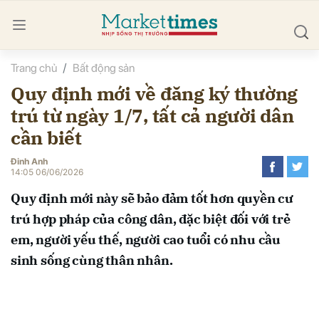
Trang chủ
Bất động sản
bình luận
Quy định mới về đăng ký thường
trú từ ngày 1/7, tất cả người dân
cần biết
Đinh Anh
14:05 06/06/2026
Quy định mới này sẽ bảo đảm tốt hơn quyền cư
Hủy
G
trú hợp pháp của công dân, đặc biệt đối với trẻ
em, người yếu thế, người cao tuổi có nhu cầu
sinh sống cùng thân nhân.