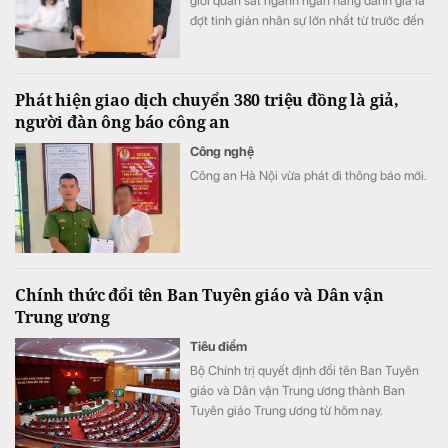
giới quan sát ngành ngân hàng đánh giá là
đợt tinh giản nhân sự lớn nhất từ trước đến
nay tại nhà băng này.
Phát hiện giao dịch chuyển 380 triệu đồng là giả,
người đàn ông báo công an
Công nghệ
Công an Hà Nội vừa phát đi thông báo mới.
Chính thức đổi tên Ban Tuyên giáo và Dân vận
Trung ương
Tiêu điểm
Bộ Chính trị quyết định đổi tên Ban Tuyên
giáo và Dân vận Trung ương thành Ban
Tuyên giáo Trung ương từ hôm nay.