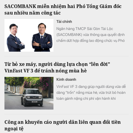
SACOMBANK miễn nhiệm hai Phó Tổng Giám đốc
sau nhiều năm công tác
Tài chính
Ngân hàng TMCP Sài Gòn Tài Lộc
(SACOMBANK) vừa thông qua quyết định
chấm dứt hợp đồng lao động chức vụ Phó
Tổng giám đốc đối với ông Nguyễn Minh
Tâm và ông Hồ Doãn Cường theo nguyện
vọng cá nhân. Các quyết định có hiệu lực
Từ bỏ xe máy, người dùng lựa chọn “lên đời”
kể từ ngày 31/7/2026.
VinFast VF 3 để tránh nóng mùa hè
Kinh doanh
VinFast VF 3 đang giúp người dùng vừa dễ
dàng “trốn” nắng mùa hè, vừa trút bỏ hoàn
toàn gánh nặng chi phí vận hành khi
chuyển đổi từ xe máy lên ô tô.
Công an khuyến cáo người dân liên quan đổi tiền
ngoại tệ