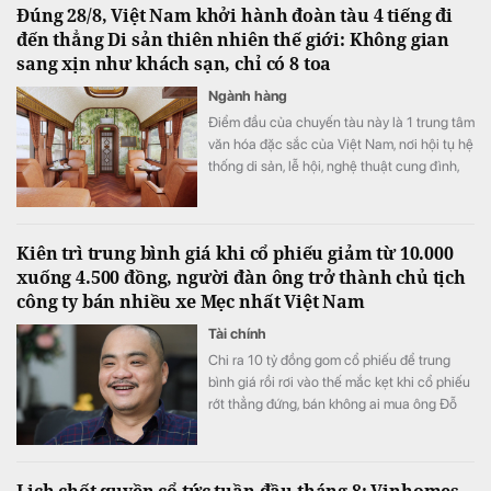
Đúng 28/8, Việt Nam khởi hành đoàn tàu 4 tiếng đi
đến thẳng Di sản thiên nhiên thế giới: Không gian
sang xịn như khách sạn, chỉ có 8 toa
Ngành hàng
Điểm đầu của chuyến tàu này là 1 trung tâm
văn hóa đặc sắc của Việt Nam, nơi hội tụ hệ
thống di sản, lễ hội, nghệ thuật cung đình,
ẩm thực và các giá trị văn hóa truyền thống
đặc sắc.
Kiên trì trung bình giá khi cổ phiếu giảm từ 10.000
xuống 4.500 đồng, người đàn ông trở thành chủ tịch
công ty bán nhiều xe Mẹc nhất Việt Nam
Tài chính
Chi ra 10 tỷ đồng gom cổ phiếu để trung
bình giá rồi rơi vào thế mắc kẹt khi cổ phiếu
rớt thẳng đứng, bán không ai mua ông Đỗ
Tiến Dũng quyết “đâm lao thì phải theo lao”.
Lịch chốt quyền cổ tức tuần đầu tháng 8: Vinhomes