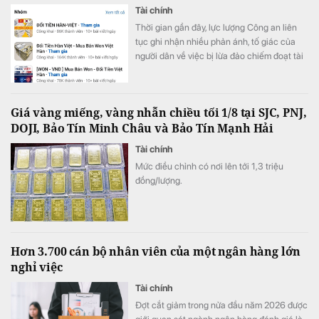
Tài chính
Thời gian gần đây, lực lượng Công an liên
tục ghi nhận nhiều phản ánh, tố giác của
người dân về việc bị lừa đảo chiếm đoạt tài
sản khi tham gia các hoạt động đổi tiền
ngoại tệ trực tuyến, đặc biệt là giao dịch
giữa đồng Việt Nam (VND) và Won Hàn
Giá vàng miếng, vàng nhẫn chiều tối 1/8 tại SJC, PNJ,
Quốc (KRW).
DOJI, Bảo Tín Minh Châu và Bảo Tín Mạnh Hải
Tài chính
Mức điều chỉnh có nơi lên tới 1,3 triệu
đồng/lượng.
Hơn 3.700 cán bộ nhân viên của một ngân hàng lớn
nghỉ việc
Tài chính
Đợt cắt giảm trong nửa đầu năm 2026 được