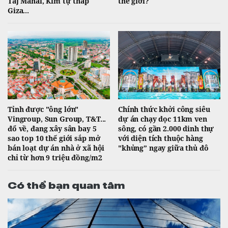
Taj Mahal, Kim tự tháp
thế giới?
Giza...
Tỉnh được "ông lớn"
Chính thức khởi công siêu
Vingroup, Sun Group, T&T...
dự án chạy dọc 11km ven
đổ về, đang xây sân bay 5
sông, có gần 2.000 dinh thự
sao top 10 thế giới sắp mở
với diện tích thuộc hàng
bán loạt dự án nhà ở xã hội
"khủng” ngay giữa thủ đô
chỉ từ hơn 9 triệu đồng/m2
Có thể bạn quan tâm