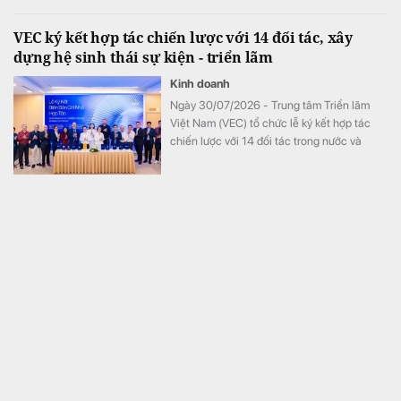
VEC ký kết hợp tác chiến lược với 14 đối tác, xây
dựng hệ sinh thái sự kiện - triển lãm
Kinh doanh
Ngày 30/07/2026 - Trung tâm Triển lãm
Việt Nam (VEC) tổ chức lễ ký kết hợp tác
chiến lược với 14 đối tác trong nước và
quốc tế.
Eximbank có thông báo mới về việc Quyền Tổng
Giám đốc Trần Tấn Lộc từ nhiệm
Tài chính
Sau 32 năm gắn bó, ông Trần Tấn Lộc –
Quyền Tổng Giám đốc Eximbank chính thức
thôi công tác tại ngân hàng theo nguyện
vọng cá nhân từ ngày 1/8.
Luật sư Trương Anh Tú, Chủ tịch TAT Law Firm: