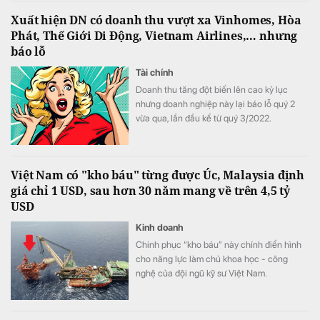
Xuất hiện DN có doanh thu vượt xa Vinhomes, Hòa
Phát, Thế Giới Di Động, Vietnam Airlines,… nhưng
báo lỗ
Tài chính
Doanh thu tăng đột biến lên cao kỷ lục
nhưng doanh nghiệp này lại báo lỗ quý 2
vừa qua, lần đầu kể từ quý 3/2022.
Việt Nam có "kho báu" từng được Úc, Malaysia định
giá chỉ 1 USD, sau hơn 30 năm mang về trên 4,5 tỷ
USD
Kinh doanh
Chinh phục “kho báu” này chính điển hình
cho năng lực làm chủ khoa học - công
nghệ của đội ngũ kỹ sư Việt Nam.