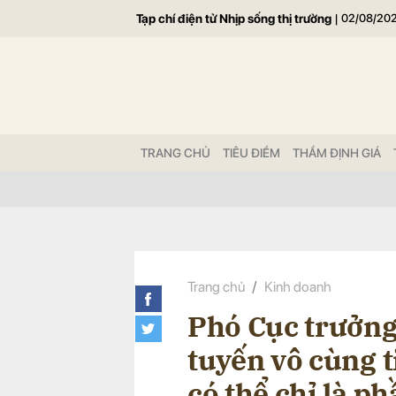
Tạp chí điện tử Nhịp sống thị trường
|
02/08/20
Gửi 
TRANG CHỦ
TIÊU ĐIỂM
THẨM ĐỊNH GIÁ
Trang chủ
Kinh doanh
Phó Cục trưởng
tuyến vô cùng ti
có thể chỉ là ph