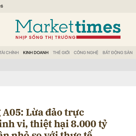
26
bình luận
TÀI CHÍNH
KINH DOANH
THẾ GIỚI
CÔNG NGHỆ
BẤT ĐỘNG SẢN
Hủy
G
 A05: Lừa đảo trực
nh vi, thiệt hại 8.000 tỷ
ần nhỏ so với thực tế