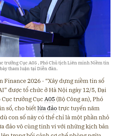
c trưởng Cục A05 , Phó Chủ tịch Liên minh Niềm tin
 bày tham luận tại Diễn đàn.
 in Finance 2026 - “Xây dựng niềm tin số
AI” được tổ chức ở Hà Nội ngày 12/5, Đại
 Cục trưởng Cục
A05
(Bộ Công an), Phó
n số, cho biết
lừa đảo
trực tuyến năm
, dù con số này có thể chỉ là một phần nhỏ
ừa đảo vô cùng tinh vi với những kịch bản
 lên trong bối cảnh cơ chế phòng ngừa