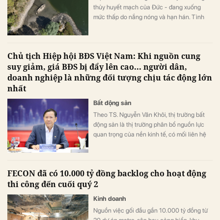
thủy huyết mạch của Đức - đang xuống
mức thấp do nắng nóng và hạn hán. Tình
trạng này làm gián đoạn vận chuyển hàng
hóa, đẩy chi phí logistics tăng mạnh và gây
thêm áp lực lên nền kinh tế.
Chủ tịch Hiệp hội BĐS Việt Nam: Khi nguồn cung
suy giảm, giá BĐS bị đẩy lên cao... người dân,
doanh nghiệp là những đối tượng chịu tác động lớn
nhất
Bất động sản
Theo TS. Nguyễn Văn Khôi, thị trường bất
động sản là thị trường phân bổ nguồn lực
quan trọng của nền kinh tế, có mối liên hệ
trực tiếp với các lĩnh vực như tài chính, tín
dụng, đầu tư, xây dựng, quy hoạch, hạ tầng,
công nghiệp,...
FECON đã có 10.000 tỷ đồng backlog cho hoạt động
thi công đến cuối quý 2
Kinh doanh
Nguồn việc gối đầu gần 10.000 tỷ đồng từ