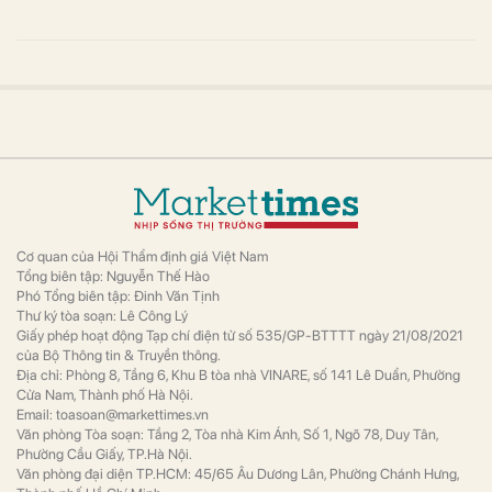
Cơ quan của Hội Thẩm định giá Việt Nam
Tổng biên tập: Nguyễn Thế Hào
Phó Tổng biên tập: Đinh Văn Tịnh
Thư ký tòa soạn: Lê Công Lý
Giấy phép hoạt động Tạp chí điện tử số 535/GP-BTTTT ngày 21/08/2021
của Bộ Thông tin & Truyền thông.
Địa chỉ: Phòng 8, Tầng 6, Khu B tòa nhà VINARE, số 141 Lê Duẩn, Phường
Cửa Nam, Thành phố Hà Nội.
Email: toasoan@markettimes.vn
Văn phòng Tòa soạn: Tầng 2, Tòa nhà Kim Ánh, Số 1, Ngõ 78, Duy Tân,
Phường Cầu Giấy, TP.Hà Nội.
Văn phòng đại diện TP.HCM: 45/65 Âu Dương Lân, Phường Chánh Hưng,