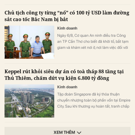
TP Cần Thơ.
Chủ tịch công ty từng “nổ” có 100 tỷ USD làm đường
sắt cao tốc Bắc Nam bị bắt
Kinh doanh
Ngày 6/8, Cơ quan An ninh điều tra Công
an TP Cần Thơ cho biết đã khởi tố, bắt tạm
giam và khám xét nơi ở, nơi làm việc đối với
ông Võ Xuân Trường, Chủ tịch HĐQT kiêm
Giám đốc Công ty CP Mekolor.
Keppel rút khỏi siêu dự án có toà tháp 88 tầng tại
Thủ Thiêm, chấm dứt vụ kiện 6.800 tỷ đồng
Kinh doanh
Tập đoàn Singapore đã ký thỏa thuận
chuyển nhượng toàn bộ phần vốn tại Empire
City. Sau khi thương vụ hoàn tất, tranh chấp
giữa Keppel và các đối tác liên doanh cũng
sẽ được khép lại.
XEM THÊM