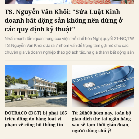
TS. Nguyễn Văn Khôi: "Sửa Luật Kinh
doanh bất động sản không nên dừng ở
các quy định kỹ thuật"
Nhấn mạnh tầm quan trọng của việc thể chế hóa Nghị quyết 21-NQ/TW,
TS. Nguyễn Văn Khôi đưa ra 7 nhóm vấn đề trọng tâm gợi mở cho các
chuyên gia và doanh nghiệp tháo gỡ ách tắc, hạ giá thành bất động sản
và bảo vệ quyền lợi người dân.
DOTRACO (DGT) bị phạt 185
Từ 20h00 hôm nay, toàn bộ
triệu đồng do hàng loạt vi
giao dịch thẻ tại ngân hàng
phạm về công bố thông tin
sau sẽ tạm thời gián đoạn,
ngươi dùng chú ý!