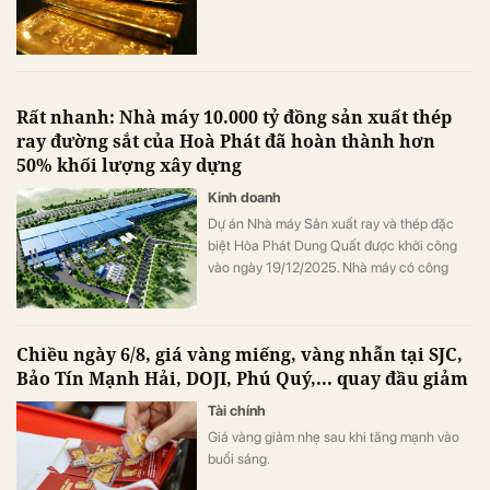
Rất nhanh: Nhà máy 10.000 tỷ đồng sản xuất thép
ray đường sắt của Hoà Phát đã hoàn thành hơn
50% khối lượng xây dựng
Kinh doanh
Dự án Nhà máy Sản xuất ray và thép đặc
biệt Hòa Phát Dung Quất được khởi công
vào ngày 19/12/2025. Nhà máy có công
suất thiết kế 700.000 tấn/năm, tổng vốn
đầu tư hơn 10.000 tỷ đồng, được triển khai
trên diện tích gần 15ha tại Khu công nghiệp
Chiều ngày 6/8, giá vàng miếng, vàng nhẫn tại SJC,
phía Đông Khu Kinh tế Dung Quất.
Bảo Tín Mạnh Hải, DOJI, Phú Quý,... quay đầu giảm
Tài chính
Giá vàng giảm nhẹ sau khi tăng mạnh vào
buổi sáng.