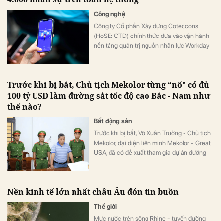
Công nghệ
Công ty Cổ phần Xây dựng Coteccons
(HoSE: CTD) chính thức đưa vào vận hành
nền tảng quản trị nguồn nhân lực Workday
cho hơn 4.000 nhân sự, trở thành doanh
nghiệp xây dựng tiên phong triển khai nền
tảng này tại Việt Nam.
Trước khi bị bắt, Chủ tịch Mekolor từng “nổ” có đủ
100 tỷ USD làm đường sắt tốc độ cao Bắc - Nam như
thế nào?
Bất động sản
Trước khi bị bắt, Võ Xuân Truờng - Chủ tịch
Mekolor, đại diện liên minh Mekolor - Great
USA, đã có đề xuất tham gia dự án đường
sắt cao tốc Bắc - Nam với tổng vốn lên tới
100 tỷ USD, theo hình thức đầu tư trực tiếp
bằng vốn tự có.
Nền kinh tế lớn nhất châu Âu đón tin buồn
Thế giới
Mực nước trên sông Rhine - tuyến đường