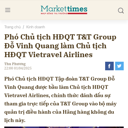
Trang chủ
Kinh doanh
bình luận
Phó Chủ tịch HĐQT T&T Group
Đỗ Vinh Quang làm Chủ tịch
HĐQT Vietravel Airlines
Thu Phương
22:00 01/04/2025
Phó Chủ tịch HĐQT Tập đoàn T&T Group Đỗ
Vinh Quang được bầu làm Chủ tịch HĐQT
Vietravel Airlines, chính thức đánh dấu sự
Hủy
G
tham gia trực tiếp của T&T Group vào bộ máy
quản trị điều hành của Hãng hàng không du
lịch này.