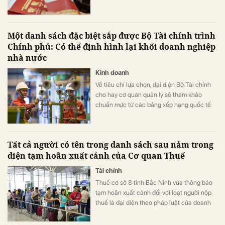
Một danh sách đặc biệt sắp được Bộ Tài chính trình
Chính phủ: Có thể định hình lại khối doanh nghiệp
nhà nước
Kinh doanh
Về tiêu chí lựa chọn, đại diện Bộ Tài chính
cho hay cơ quan quản lý sẽ tham khảo
chuẩn mực từ các bảng xếp hạng quốc tế
như Fortune Global 500 hay Fortune Asia
500, dựa trên các căn cứ chính gồm quy
mô tài sản, vốn chủ sở hữu cùng nhiều chỉ
Tất cả người có tên trong danh sách sau nằm trong
tiêu tài chính quan trọng khác.
diện tạm hoãn xuất cảnh của Cơ quan Thuế
Tài chính
Thuế cơ sở 8 tỉnh Bắc Ninh vừa thông báo
tạm hoãn xuất cảnh đối với loạt người nộp
thuế là đại diện theo pháp luật của doanh
nghiệp.