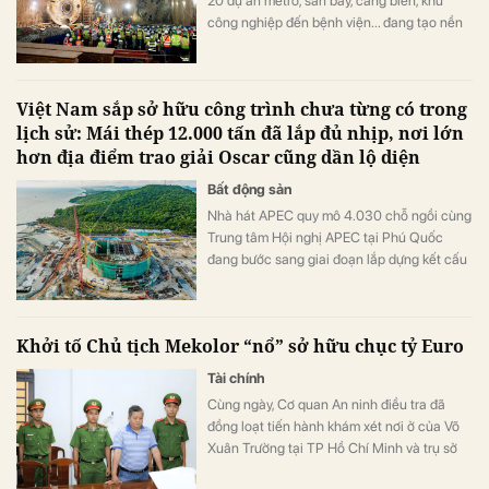
20 dự án metro, sân bay, cảng biển, khu
công nghiệp đến bệnh viện... đang tạo nền
tảng quan trọng cho hoạt động sản xuất
kinh doanh của FECON trong hai năm tới.
Việt Nam sắp sở hữu công trình chưa từng có trong
lịch sử: Mái thép 12.000 tấn đã lắp đủ nhịp, nơi lớn
hơn địa điểm trao giải Oscar cũng dần lộ diện
Bất động sản
Nhà hát APEC quy mô 4.030 chỗ ngồi cùng
Trung tâm Hội nghị APEC tại Phú Quốc
đang bước sang giai đoạn lắp dựng kết cấu
thép, triển khai hệ thống cơ điện và hoàn
thiện.
Khởi tố Chủ tịch Mekolor “nổ” sở hữu chục tỷ Euro
Tài chính
Cùng ngày, Cơ quan An ninh điều tra đã
đồng loạt tiến hành khám xét nơi ở của Võ
Xuân Trường tại TP Hồ Chí Minh và trụ sở
Công ty CP Mekolor trên đường Lý Tự Trọng,