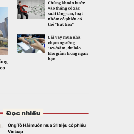
Chứng khoán bước
vào tháng có xác
suất tăng cao, loạt
nhóm cổ phiếu có
thể "hút tiền"
Lãi vay mua nhà
chạm ngưỡng
16%/năm, dự báo
khó giảm trong ngắn
hạn
dòng
tco
Đọc nhiều
1.
Ông Tô Hải muốn mua 31 triệu cổ phiếu
Vietcap