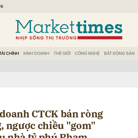
26
bình luận
TÀI CHÍNH
KINH DOANH
THẾ GIỚI
CÔNG NGHỆ
BẤT ĐỘNG SẢN
Hủy
G
 doanh CTCK bán ròng
g, ngược chiều "gom"
u nhà tỷ phú Phạm