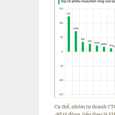
Cụ thể, nhóm tự doanh CTC
-95 tỷ đồng, tiếp theo là VI