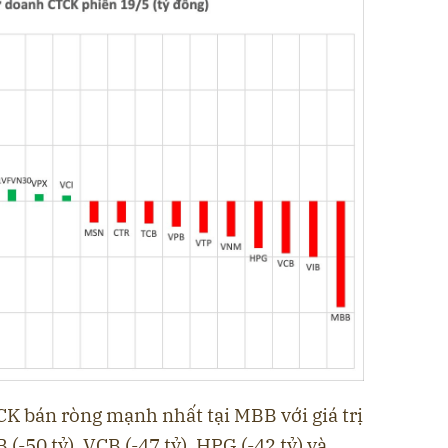
K bán ròng mạnh nhất tại MBB với giá trị
B (-50 tỷ), VCB (-47 tỷ), HPG (-42 tỷ) và