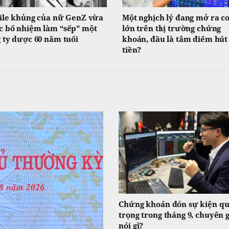
ile khủng của nữ GenZ vừa
Một nghịch lý đang mở ra cơ
 bổ nhiệm làm “sếp” một
lớn trên thị trường chứng
 ty dược 60 năm tuổi
khoán, đầu là tâm điểm hút
tiền?
Chứng khoán đón sự kiện q
trọng trong tháng 9, chuyên g
nói gì?