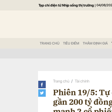
Tạp chí điện tử Nhịp sống thị trường
|
04/08/20
Gửi 
TRANG CHỦ
TIÊU ĐIỂM
THẨM ĐỊNH GIÁ
Trang chủ
Tài chính
Phiên 19/5: Tự
gần 200 tỷ đồn
mạnh 2 cổ phiế