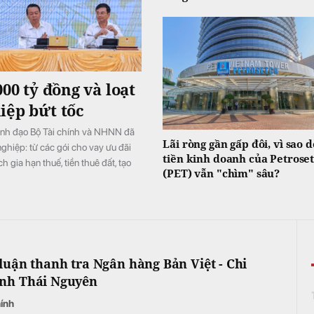
000 tỷ đồng và loạt
iệp bứt tốc
ãnh đạo Bộ Tài chính và NHNN đã
Lãi ròng gần gấp đôi, vì sao 
ghiệp: từ các gói cho vay ưu đãi
tiền kinh doanh của Petrose
ch gia hạn thuế, tiền thuê đất, tạo
(PET) vẫn "chìm" sâu?
 luận thanh tra Ngân hàng Bản Việt - Chi
nh Thái Nguyên
hính