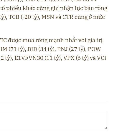
 cổ phiếu khác cũng ghi nhận lực bán ròng
 tỷ), TCB (-20 tỷ), MSN và CTR cùng ở mức
VIC được mua ròng mạnh nhất với giá trị
M (71 tỷ), BID (34 tỷ), PNJ (27 tỷ), POW
12 tỷ), E1VFVN30 (11 tỷ), VPX (6 tỷ) và VCI