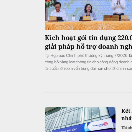
Kích hoạt gói tín dụng 220.
giải pháp hỗ trợ doanh ngh
Tại Họp báo Chính phủ thường kỳ tháng 7/2026, l
công bố hàng loạt thông tin cho cộng đồng doanh n
lãi suất, nới room vốn trung dài hạn cho tới chính sá
đà bứt phá cho toàn nền kinh tế.
Kết
nhá
Tài c