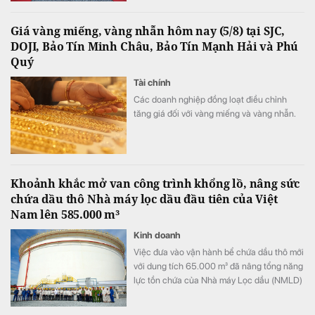
585.000 m³, tương đương tăng thêm 12,5%.
Công trình không chỉ mở rộng quy mô tồn
Giá vàng miếng, vàng nhẫn hôm nay (5/8) tại SJC,
chứa dầu thô của NMLD Dung Quất mà
DOJI, Bảo Tín Minh Châu, Bảo Tín Mạnh Hải và Phú
còn nâng cao khả năng chủ động nguồn
Quý
nguyên liệu, tăng tính linh hoạt trong chế
biến, góp phần củng cố an ninh năng lượng
Tài chính
quốc gia.
Các doanh nghiệp đồng loạt điều chỉnh
tăng giá đối với vàng miếng và vàng nhẫn.
Khoảnh khắc mở van công trình khổng lồ, nâng sức
chứa dầu thô Nhà máy lọc dầu đầu tiên của Việt
Nam lên 585.000 m³
Kinh doanh
Việc đưa vào vận hành bể chứa dầu thô mới
với dung tích 65.000 m³ đã nâng tổng năng
lực tồn chứa của Nhà máy Lọc dầu (NMLD)
Dung Quất từ khoảng 520.000 m³ lên
585.000 m³, tương đương tăng thêm 12,5%.