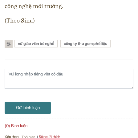
công nghệ môi trường.
(Theo Sina)
nữ giáo viên bỏ nghề
công ty thu gom phế liệu
Gửi bình luận
(0) Bình luận
Xếp theo:
Số người thích
Thời gian