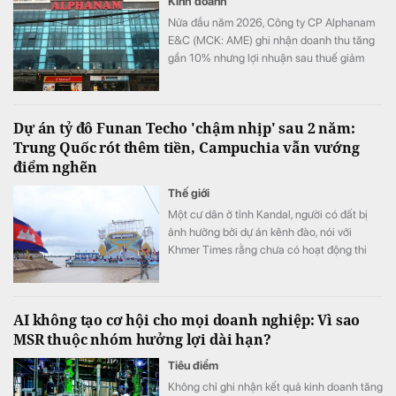
Kinh doanh
Nửa đầu năm 2026, Công ty CP Alphanam
E&C (MCK: AME) ghi nhận doanh thu tăng
gần 10% nhưng lợi nhuận sau thuế giảm
hơn 36% so với cùng kỳ. Chi phí tài chính,
đặc biệt là chi phí lãi vay tiếp tục gia tăng
đã bào mòn đáng kể kết quả kinh doanh
Dự án tỷ đô Funan Techo 'chậm nhịp' sau 2 năm:
của doanh nghiệp.
Trung Quốc rót thêm tiền, Campuchia vẫn vướng
điểm nghẽn
Thế giới
Một cư dân ở tỉnh Kandal, người có đất bị
ảnh hưởng bởi dự án kênh đào, nói với
Khmer Times rằng chưa có hoạt động thi
công nào bắt đầu ở khu vực của bà.
AI không tạo cơ hội cho mọi doanh nghiệp: Vì sao
MSR thuộc nhóm hưởng lợi dài hạn?
Tiêu điểm
Không chỉ ghi nhận kết quả kinh doanh tăng