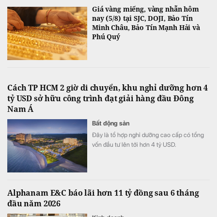
Giá vàng miếng, vàng nhẫn hôm
nay (5/8) tại SJC, DOJI, Bảo Tín
Minh Châu, Bảo Tín Mạnh Hải và
Phú Quý
Cách TP HCM 2 giờ di chuyển, khu nghỉ dưỡng hơn 4
tỷ USD sở hữu công trình đạt giải hàng đầu Đông
Nam Á
Bất động sản
Đây là tổ hợp nghỉ dưỡng cao cấp có tổng
vốn đầu tư lên tới hơn 4 tỷ USD.
Alphanam E&C báo lãi hơn 11 tỷ đồng sau 6 tháng
đầu năm 2026