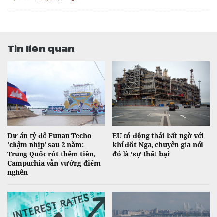
Tin liên quan
Dự án tỷ đô Funan Techo
EU có động thái bất ngờ với
'chậm nhịp' sau 2 năm:
khí đốt Nga, chuyên gia nói
Trung Quốc rót thêm tiền,
đó là ‘sự thất bại’
Campuchia vẫn vướng điểm
nghẽn