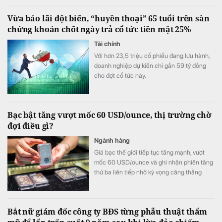
Vừa báo lãi đột biến, “huyền thoại” 65 tuổi trên sàn
chứng khoán chốt ngày trả cổ tức tiền mặt 25%
Tài chính
Với hơn 23,5 triệu cổ phiếu đang lưu hành,
doanh nghiệp dự kiến chi gần 59 tỷ đồng
cho đợt cổ tức này.
Bạc bật tăng vượt mốc 60 USD/ounce, thị trường chờ
đợi điều gì?
Ngành hàng
Giá bạc thế giới tiếp tục tăng mạnh, vượt
mốc 60 USD/ounce và ghi nhận phiên tăng
thứ ba liên tiếp nhờ kỳ vọng căng thẳng
Trung Đông hạ nhiệt cùng khả năng Fed
chưa vội nâng lãi suất trong tháng 9.
Bắt nữ giám đốc công ty BĐS từng phẫu thuật thẩm