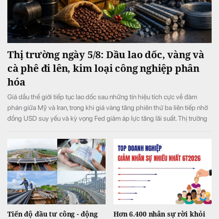
Thị trường ngày 5/8: Dầu lao dốc, vàng và
cà phê đi lên, kim loại công nghiệp phân
hóa
Giá dầu thế giới tiếp tục lao dốc sau những tín hiệu tích cực về đàm
phán giữa Mỹ và Iran, trong khi giá vàng tăng phiên thứ ba liên tiếp nhờ
đồng USD suy yếu và kỳ vọng Fed giảm áp lực tăng lãi suất. Thị trường
thép, quặng sắt, cao su và khí đốt tự nhiên ghi nhận diễn biến phân hóa
trước những yếu tố cung - cầu và rủi ro địa chính trị.
Tiến độ đầu tư công - động
Hơn 6.400 nhân sự rời khỏi