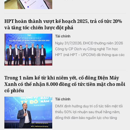
HPT hoàn thành vượt kế hoạch 2025, trả cổ tức 20%
và tăng tốc chiến lược đột phá
Tài chính
Ngày 31/7/2026, ĐHCĐ thường niên 2026
Công ty CP Dịch vụ Công nghệ Tin học
HPT (mã HPT - UPCOM) đã thông qua các
nội dung quan trọng. Với kết quả kinh tế
vượt kế hoạch, HPT tiếp tục khẳng định
cam kết với cổ đông khi chi trả cổ tức 2025
Trong 1 năm kể từ khi niêm yết, cổ đông Điện Máy
là 20%, xác định năm 2026 tăng tốc triển
Xanh có thể nhận 8.000 đồng cổ tức tiền mặt cho mỗi
khai Chiến lược Đột phá giai đoạn 2025–
cổ phiếu
2030.
Tài chính
DMX định hướng duy trì cổ tức tiền mặt tối
thiểu 50% lợi nhuận sau thuế hằng năm,
đồng thời đảm bảo nguồn lực cho tăng
trưởng dài hạn.