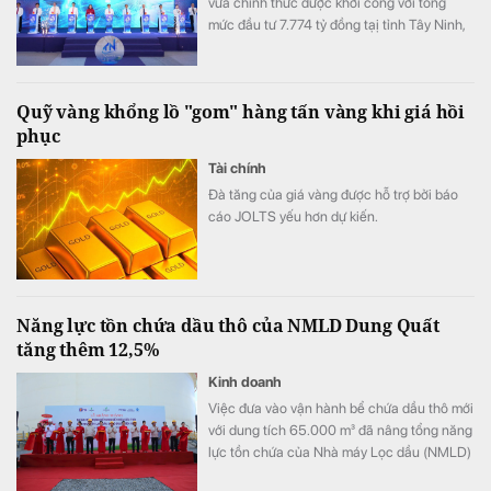
vừa chính thức được khởi công với tổng
mức đầu tư 7.774 tỷ đồng tạị tỉnh Tây Ninh,
góp phần hiện thực hóa chủ trương phát
triển năng lượng sạch, bảo đảm an ninh
năng lượng quốc gia.
Quỹ vàng khổng lồ "gom" hàng tấn vàng khi giá hồi
phục
Tài chính
Đà tăng của giá vàng được hỗ trợ bởi báo
cáo JOLTS yếu hơn dự kiến.
Năng lực tồn chứa dầu thô của NMLD Dung Quất
tăng thêm 12,5%
Kinh doanh
Việc đưa vào vận hành bể chứa dầu thô mới
với dung tích 65.000 m³ đã nâng tổng năng
lực tồn chứa của Nhà máy Lọc dầu (NMLD)
Dung Quất từ khoảng 520.000 m³ lên