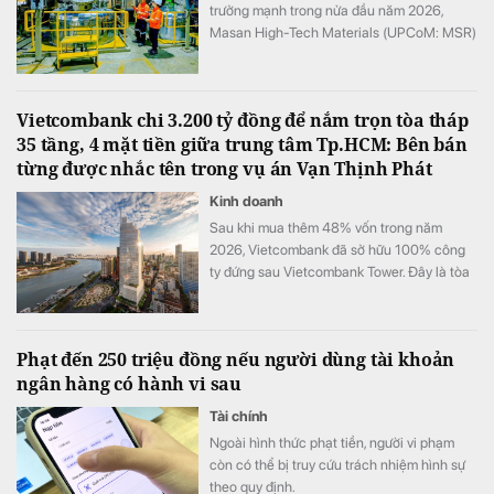
trưởng mạnh trong nửa đầu năm 2026,
Masan High-Tech Materials (UPCoM: MSR)
còn đang hưởng lợi từ một sự thay đổi mang
tính cấu trúc của thị trường vật liệu.
Vietcombank chi 3.200 tỷ đồng để nắm trọn tòa tháp
35 tầng, 4 mặt tiền giữa trung tâm Tp.HCM: Bên bán
từng được nhắc tên trong vụ án Vạn Thịnh Phát
Kinh doanh
Sau khi mua thêm 48% vốn trong năm
2026, Vietcombank đã sở hữu 100% công
ty đứng sau Vietcombank Tower. Đây là tòa
nhà văn phòng hạng A+ cao 35 tầng, có 4
mặt tiền và tầm nhìn hướng sang khu đô thị
Thủ Thiêm của TP.HCM
Phạt đến 250 triệu đồng nếu người dùng tài khoản
ngân hàng có hành vi sau
Tài chính
Ngoài hình thức phạt tiền, người vi phạm
còn có thể bị truy cứu trách nhiệm hình sự
theo quy định.