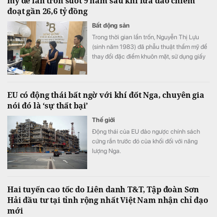
mỹ để lẩn trốn suốt 9 năm sau khi lừa đảo chiếm
đoạt gần 26,6 tỷ đồng
Bất động sản
Trong thời gian lẩn trốn, Nguyễn Thị Lựu
(sinh năm 1983) đã phẫu thuật thẩm mỹ để
thay đổi đặc điểm khuôn mặt, sử dụng giấy
tờ tùy thân giả nhằm che giấu nhân thân,
trốn tránh sự truy bắt của cơ quan chức
năng. Sau gần 9 năm kiên trì xác minh, truy
EU có động thái bất ngờ với khí đốt Nga, chuyên gia
tìm, lực lượng công an đã phát hiện và bắt
nói đó là ‘sự thất bại’
giữ thành công đối tượng.
Thế giới
Động thái của EU đảo ngược chính sách
cứng rắn trước đó của khối đối với năng
lượng Nga.
Hai tuyến cao tốc do Liên danh T&T, Tập đoàn Sơn
Hải đầu tư tại tỉnh rộng nhất Việt Nam nhận chỉ đạo
mới