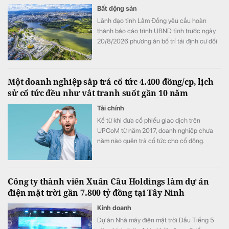
Bất động sản
Lãnh đạo tỉnh Lâm Đồng yêu cầu hoàn
thành báo cáo trình UBND tỉnh trước ngày
20/8/2026 phương án bố trí tái định cư đối
với 02 dự án đường bộ cao tốc Tân Phú -
Bảo Lộc và Bảo Lộc - Liên Khương.
Một doanh nghiệp sắp trả cổ tức 4.400 đồng/cp, lịch
sử cổ tức đều như vắt tranh suốt gần 10 năm
Tài chính
Kể từ khi đưa cổ phiếu giao dịch trên
UPCoM từ năm 2017, doanh nghiệp chưa
năm nào quên trả cổ tức cho cổ đông.
Công ty thành viên Xuân Cầu Holdings làm dự án
điện mặt trời gần 7.800 tỷ đồng tại Tây Ninh
Kinh doanh
Dự án Nhà máy điện mặt trời Dầu Tiếng 5