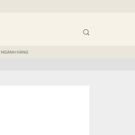
NGÀNH HÀNG
ửi