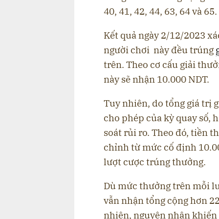
40, 41, 42, 44, 63, 64 và 65.
Kết quả ngày 2/12/2023 xá
người chơi này đều trúng
trên. Theo cơ cấu giải thư
này sẽ nhận 10.000 NDT.
Tuy nhiên, do tổng giá trị 
cho phép của kỳ quay số, h
soát rủi ro. Theo đó, tiền 
chỉnh từ mức cố định 10.
lượt cược trúng thưởng.
Dù mức thưởng trên mỗi lư
vẫn nhận tổng cộng hơn 22
nhiên, nguyên nhân khiến v