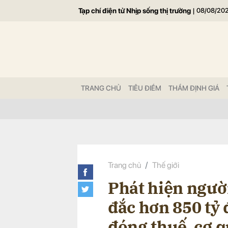
Tạp chí điện tử Nhịp sống thị trường
|
08/08/20
Gửi 
TRANG CHỦ
TIÊU ĐIỂM
THẨM ĐỊNH GIÁ
Trang chủ
Thế giới
Phát hiện người
đắc hơn 850 tỷ
đóng thuế, cơ 