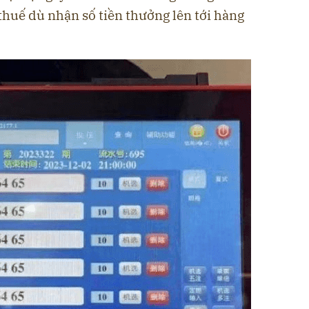
thuế dù nhận số tiền thưởng lên tới hàng