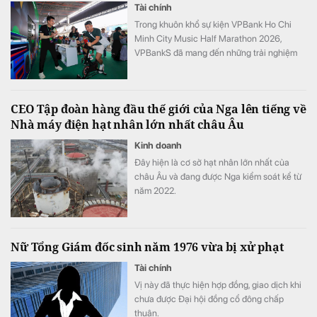
Tài chính
Trong khuôn khổ sự kiện VPBank Ho Chi
Minh City Music Half Marathon 2026,
VPBankS đã mang đến những trải nghiệm
đầu tư gần gũi thông qua chuỗi hoạt động
giải trí hấp dẫn và cơ hội khám phá nền
tảng dịch vụ đầu tư số hiện đại – NEO
CEO Tập đoàn hàng đầu thế giới của Nga lên tiếng về
Invest.
Nhà máy điện hạt nhân lớn nhất châu Âu
Kinh doanh
Đây hiện là cơ sở hạt nhân lớn nhất của
châu Âu và đang được Nga kiểm soát kể từ
năm 2022.
Nữ Tổng Giám đốc sinh năm 1976 vừa bị xử phạt
Tài chính
Vị này đã thực hiện hợp đồng, giao dịch khi
chưa được Đại hội đồng cổ đông chấp
thuận.