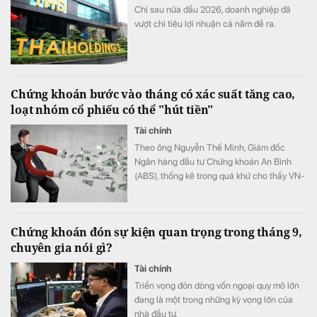
Chỉ sau nửa đầu 2026, doanh nghiệp đã
vượt chỉ tiêu lợi nhuận cả năm đề ra.
Chứng khoán bước vào tháng có xác suất tăng cao,
loạt nhóm cổ phiếu có thể "hút tiền"
Tài chính
Theo ông Nguyễn Thế Minh, Giám đốc
Ngân hàng đầu tư Chứng khoán An Bình
(ABS), thống kê trong quá khứ cho thấy VN-
Index có xác suất tăng cao trong tháng 8,
với mức tăng trung bình trên 2%.
Chứng khoán đón sự kiện quan trọng trong tháng 9,
chuyên gia nói gì?
Tài chính
Triển vọng đón dòng vốn ngoại quy mô lớn
đang là một trong những kỳ vọng lớn của
nhà đầu tư.