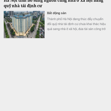
Hà Nội tính bổ sung nguồn cung nhà ở xã hội bằng
quỹ nhà tái định cư
Bất động sản
Thành phố Hà Nội đang thúc đẩy chuyển
đổi quỹ nhà tái định cư chưa khai thác hiệu
quả sang nhà ở xã hội, đưa tài sản công trở
lại sử dụng, bổ sung nguồn cung cho thị
trường.
NNIO – Thương hiệu điện gia dụng đến từ Singapore
chính thức ra mắt tại Việt Nam
Công nghệ
NNIO mang đến hệ sinh thái gia dụng thông
minh, kết hợp động cơ BLDC bền bỉ và công
nghệ lọc khí chuyên sâu.
FPT “tái sinh”
Tài chính
Sau 5 phiên có sự trở lại của dòng tiền