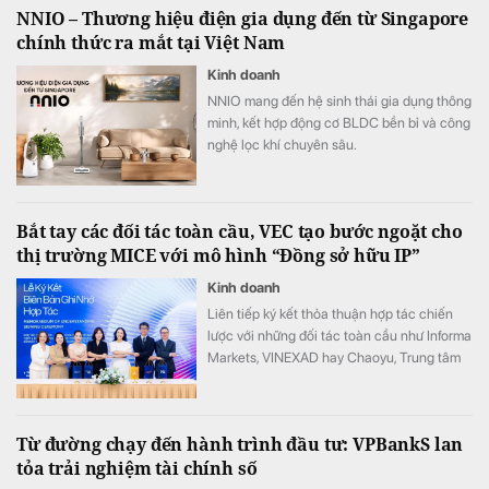
NNIO – Thương hiệu điện gia dụng đến từ Singapore
chính thức ra mắt tại Việt Nam
Kinh doanh
NNIO mang đến hệ sinh thái gia dụng thông
minh, kết hợp động cơ BLDC bền bỉ và công
nghệ lọc khí chuyên sâu.
Bắt tay các đối tác toàn cầu, VEC tạo bước ngoặt cho
thị trường MICE với mô hình “Đồng sở hữu IP”
Kinh doanh
Liên tiếp ký kết thỏa thuận hợp tác chiến
lược với những đối tác toàn cầu như Informa
Markets, VINEXAD hay Chaoyu, Trung tâm
Triển lãm Việt Nam (VEC) vừa tạo ra bước
ngoặt cho thị trường MICE (hội nghị, triển
lãm, sự kiện).
Từ đường chạy đến hành trình đầu tư: VPBankS lan
tỏa trải nghiệm tài chính số