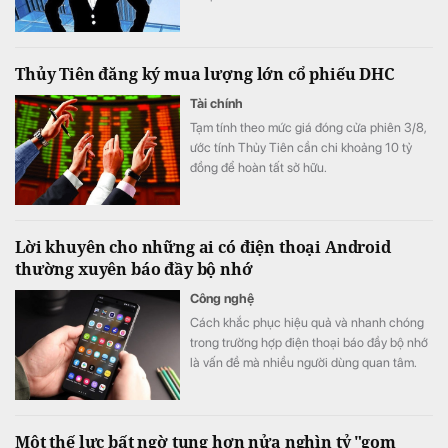
Thủy Tiên đăng ký mua lượng lớn cổ phiếu DHC
Tài chính
Tạm tính theo mức giá đóng cửa phiên 3/8,
ước tính Thủy Tiên cần chi khoảng 10 tỷ
đồng để hoàn tất sở hữu.
Lời khuyên cho những ai có điện thoại Android
thường xuyên báo đầy bộ nhớ
Công nghệ
Cách khắc phục hiệu quả và nhanh chóng
trong trường hợp điện thoại báo đầy bộ nhớ
là vấn đề mà nhiều người dùng quan tâm.
Một thế lực bất ngờ tung hơn nửa nghìn tỷ "gom