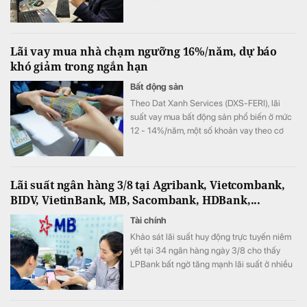
Lãi vay mua nhà chạm ngưỡng 16%/năm, dự báo
khó giảm trong ngắn hạn
Bất động sản
Theo Dat Xanh Services (DXS-FERI), lãi
suất vay mua bất động sản phổ biến ở mức
12 - 14%/năm, một số khoản vay theo cơ
chế thả nổi đã lên tới 15 - 16%/năm.
Lãi suất ngân hàng 3/8 tại Agribank, Vietcombank,
BIDV, VietinBank, MB, Sacombank, HDBank,...
Tài chính
Khảo sát lãi suất huy động trực tuyến niêm
yết tại 34 ngân hàng ngày 3/8 cho thấy
LPBank bất ngờ tăng mạnh lãi suất ở nhiều
kỳ hạn, ACB vẫn giữ vị trí dẫn đầu thị trường
với lãi suất 7,8%/năm.