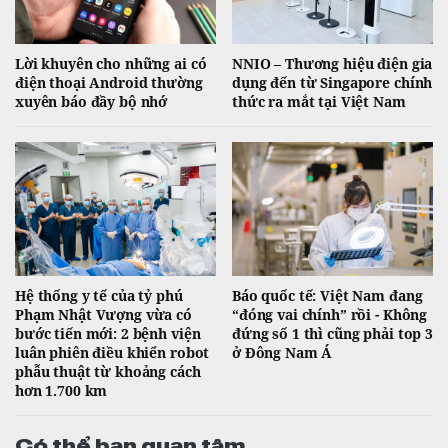
Lời khuyên cho những ai có
NNIO – Thương hiệu điện gia
điện thoại Android thường
dụng đến từ Singapore chính
xuyên báo đầy bộ nhớ
thức ra mắt tại Việt Nam
Hệ thống y tế của tỷ phú
Báo quốc tế: Việt Nam đang
Phạm Nhật Vượng vừa có
“đóng vai chính” rồi - Không
bước tiến mới: 2 bệnh viện
đứng số 1 thì cũng phải top 3
luân phiên điều khiển robot
ở Đông Nam Á
phẫu thuật từ khoảng cách
hơn 1.700 km
Có thể bạn quan tâm