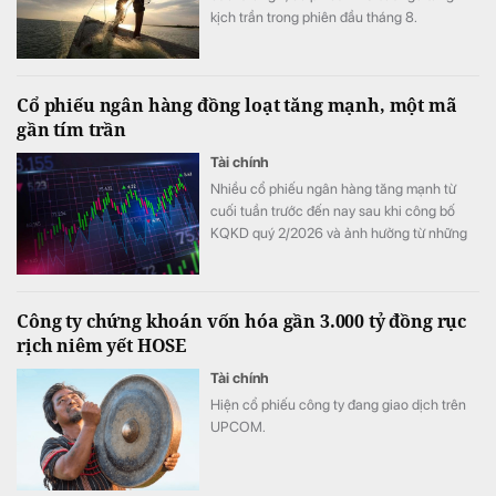
kịch trần trong phiên đầu tháng 8.
Cổ phiếu ngân hàng đồng loạt tăng mạnh, một mã
gần tím trần
Tài chính
Nhiều cổ phiếu ngân hàng tăng mạnh từ
cuối tuần trước đến nay sau khi công bố
KQKD quý 2/2026 và ảnh hưởng từ những
thay đổi mới nhất trong cách tính LDR.
Công ty chứng khoán vốn hóa gần 3.000 tỷ đồng rục
rịch niêm yết HOSE
Tài chính
Hiện cổ phiếu công ty đang giao dịch trên
UPCOM.