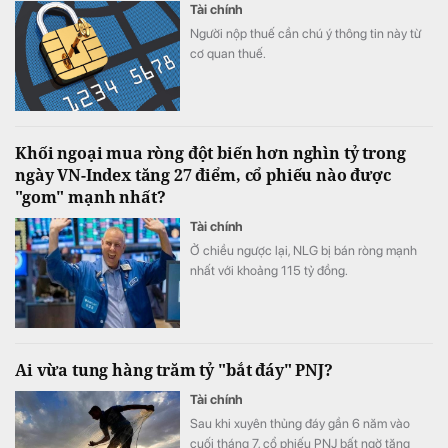
Tài chính
Người nộp thuế cần chú ý thông tin này từ
cơ quan thuế.
Khối ngoại mua ròng đột biến hơn nghìn tỷ trong
ngày VN-Index tăng 27 điểm, cổ phiếu nào được
"gom" mạnh nhất?
Tài chính
Ở chiều ngược lại, NLG bị bán ròng mạnh
nhất với khoảng 115 tỷ đồng.
Ai vừa tung hàng trăm tỷ "bắt đáy" PNJ?
Tài chính
Sau khi xuyên thủng đáy gần 6 năm vào
cuối tháng 7, cổ phiếu PNJ bất ngờ tăng