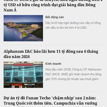
tỷ USD sở hữu công trình đạt giải hàng đầu Đông
Nam Á
Bất động sản
Đây là tổ hợp nghỉ dưỡng cao cấp có tổng
vốn đầu tư lên tới hơn 4 tỷ USD.
Alphanam E&C báo lãi hơn 11 tỷ đồng sau 6 tháng
đầu năm 2026
Kinh doanh
Nửa đầu năm 2026, Công ty CP Alphanam
E&C (MCK: AME) ghi nhận doanh thu tăng
gần 10% nhưng lợi nhuận sau thuế giảm
hơn 36% so với cùng kỳ. Chi phí tài chính,
đặc biệt là chi phí lãi vay tiếp tục gia tăng
đã bào mòn đáng kể kết quả kinh doanh
Dự án tỷ đô Funan Techo 'chậm nhịp' sau 2 năm:
của doanh nghiệp.
Trung Quốc rót thêm tiền, Campuchia vẫn vướng