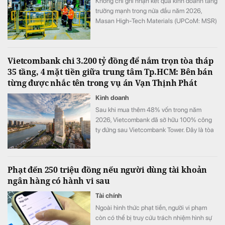
Không chỉ ghi nhận kết quả kinh doanh tăng
trưởng mạnh trong nửa đầu năm 2026,
Masan High-Tech Materials (UPCoM: MSR)
còn đang hưởng lợi từ một sự thay đổi mang
tính cấu trúc của thị trường vật liệu.
Vietcombank chi 3.200 tỷ đồng để nắm trọn tòa tháp
35 tầng, 4 mặt tiền giữa trung tâm Tp.HCM: Bên bán
từng được nhắc tên trong vụ án Vạn Thịnh Phát
Kinh doanh
Sau khi mua thêm 48% vốn trong năm
2026, Vietcombank đã sở hữu 100% công
ty đứng sau Vietcombank Tower. Đây là tòa
nhà văn phòng hạng A+ cao 35 tầng, có 4
mặt tiền và tầm nhìn hướng sang khu đô thị
Thủ Thiêm của TP.HCM
Phạt đến 250 triệu đồng nếu người dùng tài khoản
ngân hàng có hành vi sau
Tài chính
Ngoài hình thức phạt tiền, người vi phạm
còn có thể bị truy cứu trách nhiệm hình sự