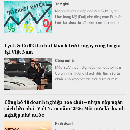
mốc IPO sẽ tạo cơ hội để đội ngũ nhân sự,
Thế giới
nghệ sĩ và người hâm mộ cùng trở thành
Một quan chức cấp cao của Cục Dự trữ
những người đồng sở hữu hệ sinh thái đã
Liên bang Mỹ (Fed) cho rằng mức lãi suất
nuôi dưỡng khát vọng và giấc mơ của họ
hiện tại chưa đủ sức kìm hãm nền kinh tế.
suốt nhiều năm.
Lynk & Co 02 thu hút khách trước ngày công bố giá
tại Việt Nam
Công nghệ
Mẫu SUV thuần điện đầu tiên của Lynk &
Co ghi nhận lượng khách đến tìm hiểu tại
nhiều showroom trước thời điểm ra mắt
chính thức ngày 11/8. Hãng cho biết xe
hướng đến nhóm khách trẻ yêu thích công
nghệ và phong cách, đồng thời hoàn thiện
Công bố 10 doanh nghiệp hóa chất – nhựa nộp ngân
danh mục sản phẩm điện hóa tại Việt Nam.
sách lớn nhất Việt Nam năm 2026: Một nửa là doanh
nghiệp nhà nước
Kinh doanh