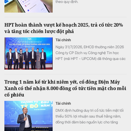
theo quy định.
HPT hoàn thành vượt kế hoạch 2025, trả cổ tức 20%
và tăng tốc chiến lược đột phá
Tài chính
Ngày 31/7/2026, ĐHCĐ thường niên 2026
Công ty CP Dịch vụ Công nghệ Tin học
HPT (mã HPT - UPCOM) đã thông qua các
nội dung quan trọng. Với kết quả kinh tế
vượt kế hoạch, HPT tiếp tục khẳng định
cam kết với cổ đông khi chi trả cổ tức 2025
Trong 1 năm kể từ khi niêm yết, cổ đông Điện Máy
là 20%, xác định năm 2026 tăng tốc triển
Xanh có thể nhận 8.000 đồng cổ tức tiền mặt cho mỗi
khai Chiến lược Đột phá giai đoạn 2025–
cổ phiếu
2030.
Tài chính
DMX định hướng duy trì cổ tức tiền mặt tối
thiểu 50% lợi nhuận sau thuế hằng năm,
đồng thời đảm bảo nguồn lực cho tăng
trưởng dài hạn.