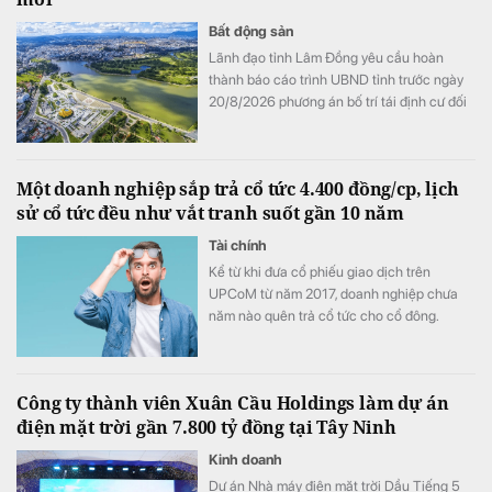
Bất động sản
Lãnh đạo tỉnh Lâm Đồng yêu cầu hoàn
thành báo cáo trình UBND tỉnh trước ngày
20/8/2026 phương án bố trí tái định cư đối
với 02 dự án đường bộ cao tốc Tân Phú -
Bảo Lộc và Bảo Lộc - Liên Khương.
Một doanh nghiệp sắp trả cổ tức 4.400 đồng/cp, lịch
sử cổ tức đều như vắt tranh suốt gần 10 năm
Tài chính
Kể từ khi đưa cổ phiếu giao dịch trên
UPCoM từ năm 2017, doanh nghiệp chưa
năm nào quên trả cổ tức cho cổ đông.
Công ty thành viên Xuân Cầu Holdings làm dự án
điện mặt trời gần 7.800 tỷ đồng tại Tây Ninh
Kinh doanh
Dự án Nhà máy điện mặt trời Dầu Tiếng 5