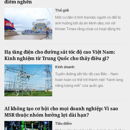
điểm nghẽn
Thế giới
Một cư dân ở tỉnh Kandal, người có đất bị
ảnh hưởng bởi dự án kênh đào, nói với
Khmer Times rằng chưa có hoạt động thi
công nào bắt đầu ở khu vực của bà.
Hạ tầng điện cho đường sắt tốc độ cao Việt Nam:
Kinh nghiệm từ Trung Quốc cho thấy điều gì?
Kinh doanh
Tuyến đường sắt tốc độ cao Bắc - Nam
hoàn toàn có thể trở thành một “hành lang
năng lượng mới” của quốc gia.
AI không tạo cơ hội cho mọi doanh nghiệp: Vì sao
MSR thuộc nhóm hưởng lợi dài hạn?
Tiêu điểm