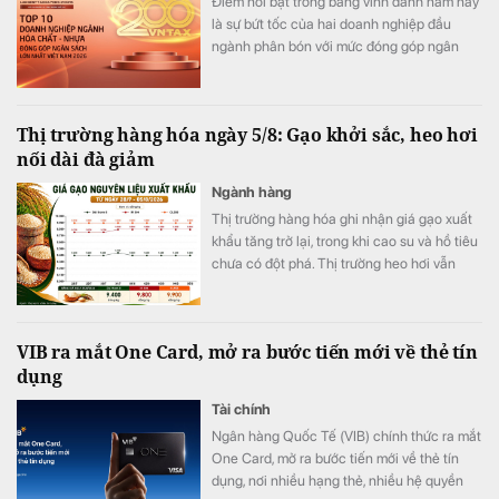
Điểm nổi bật trong bảng vinh danh năm nay
là sự bứt tốc của hai doanh nghiệp đầu
ngành phân bón với mức đóng góp ngân
sách tăng 89% và 115%. Nhiều doanh
nghiệp khác cũng ghi nhận mức tăng
trưởng hai chữ số như Đức Giang, PLC hay
Thị trường hàng hóa ngày 5/8: Gạo khởi sắc, heo hơi
Stavian Hoá chất.
nối dài đà giảm
Ngành hàng
Thị trường hàng hóa ghi nhận giá gạo xuất
khẩu tăng trở lại, trong khi cao su và hồ tiêu
chưa có đột phá. Thị trường heo hơi vẫn
chịu áp lực giảm.
VIB ra mắt One Card, mở ra bước tiến mới về thẻ tín
dụng
Tài chính
Ngân hàng Quốc Tế (VIB) chính thức ra mắt
One Card, mở ra bước tiến mới về thẻ tín
dụng, nơi nhiều hạng thẻ, nhiều hệ quyền