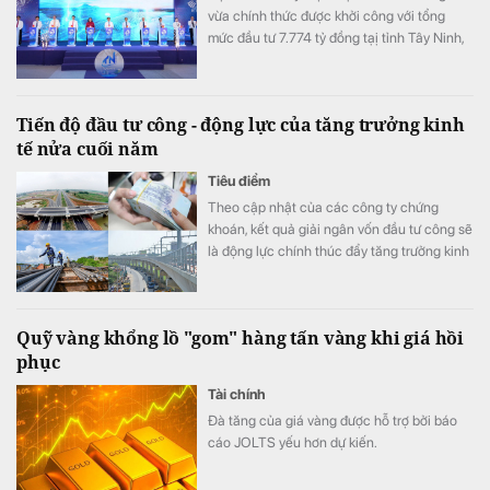
vừa chính thức được khởi công với tổng
mức đầu tư 7.774 tỷ đồng tạị tỉnh Tây Ninh,
góp phần hiện thực hóa chủ trương phát
triển năng lượng sạch, bảo đảm an ninh
năng lượng quốc gia.
Tiến độ đầu tư công - động lực của tăng trưởng kinh
tế nửa cuối năm
Tiêu điểm
Theo cập nhật của các công ty chứng
khoán, kết quả giải ngân vốn đầu tư công sẽ
là động lực chính thúc đẩy tăng trưởng kinh
tế trong nửa cuối năm 2026.
Quỹ vàng khổng lồ "gom" hàng tấn vàng khi giá hồi
phục
Tài chính
Đà tăng của giá vàng được hỗ trợ bởi báo
cáo JOLTS yếu hơn dự kiến.