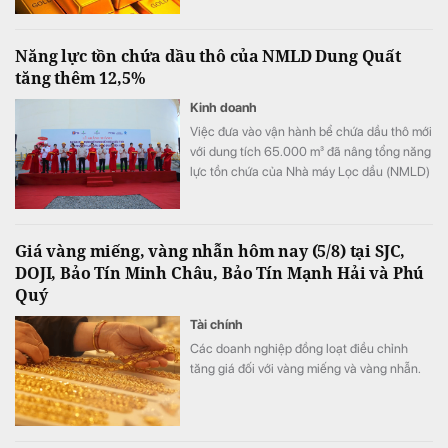
Năng lực tồn chứa dầu thô của NMLD Dung Quất
tăng thêm 12,5%
Kinh doanh
Việc đưa vào vận hành bể chứa dầu thô mới
với dung tích 65.000 m³ đã nâng tổng năng
lực tồn chứa của Nhà máy Lọc dầu (NMLD)
Dung Quất từ khoảng 520.000 m³ lên
585.000 m³, tương đương tăng thêm 12,5%.
Công trình không chỉ mở rộng quy mô tồn
Giá vàng miếng, vàng nhẫn hôm nay (5/8) tại SJC,
chứa dầu thô của NMLD Dung Quất mà
DOJI, Bảo Tín Minh Châu, Bảo Tín Mạnh Hải và Phú
còn nâng cao khả năng chủ động nguồn
Quý
nguyên liệu, tăng tính linh hoạt trong chế
biến, góp phần củng cố an ninh năng lượng
Tài chính
quốc gia.
Các doanh nghiệp đồng loạt điều chỉnh
tăng giá đối với vàng miếng và vàng nhẫn.