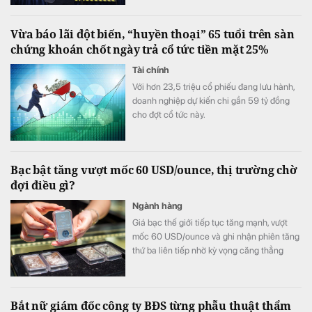
Vừa báo lãi đột biến, “huyền thoại” 65 tuổi trên sàn
chứng khoán chốt ngày trả cổ tức tiền mặt 25%
Tài chính
Với hơn 23,5 triệu cổ phiếu đang lưu hành,
doanh nghiệp dự kiến chi gần 59 tỷ đồng
cho đợt cổ tức này.
Bạc bật tăng vượt mốc 60 USD/ounce, thị trường chờ
đợi điều gì?
Ngành hàng
Giá bạc thế giới tiếp tục tăng mạnh, vượt
mốc 60 USD/ounce và ghi nhận phiên tăng
thứ ba liên tiếp nhờ kỳ vọng căng thẳng
Trung Đông hạ nhiệt cùng khả năng Fed
chưa vội nâng lãi suất trong tháng 9.
Bắt nữ giám đốc công ty BĐS từng phẫu thuật thẩm