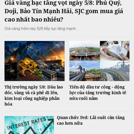
Giá vàng bạc tăng vọt ngày 5/8: Phú Quý,
Doji, Bảo Tín Mạnh Hải, SJC gom mua giá
cao nhất bao nhiêu?
Giá vàng hôm nay 5/8 tiếp tục tăng mạnh.
Thị trường ngày 5/8: Dầu lao
Tiến độ đầu tư công - động
dốc, vàng và cà phê đi lên,
lực của tăng trưởng kinh tế
kim loại công nghiệp phân
nửa cuối năm
hóa
Quan chức Fed: Lãi suất cần tăng
cao hơn nữa