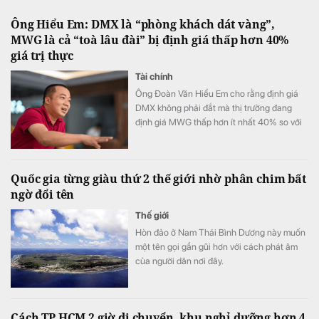
Ông Hiểu Em: DMX là “phòng khách dát vàng”,
MWG là cả “toà lâu đài” bị định giá thấp hơn 40%
giá trị thực
Tài chính
Ông Đoàn Văn Hiểu Em cho rằng định giá
DMX không phải đắt mà thị trường đang
định giá MWG thấp hơn ít nhất 40% so với
giá trị thật mà MWG xứng đáng đạt được.
Quốc gia từng giàu thứ 2 thế giới nhờ phân chim bất
ngờ đổi tên
Thế giới
Hòn đảo ở Nam Thái Bình Dương này muốn
một tên gọi gần gũi hơn với cách phát âm
của người dân nơi đây.
Cách TP HCM 2 giờ di chuyển, khu nghỉ dưỡng hơn 4