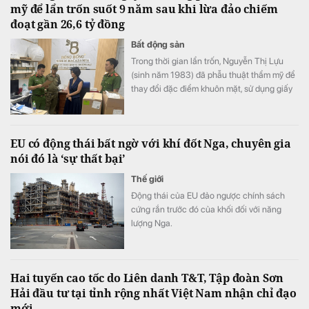
mỹ để lẩn trốn suốt 9 năm sau khi lừa đảo chiếm
đoạt gần 26,6 tỷ đồng
Bất động sản
Trong thời gian lẩn trốn, Nguyễn Thị Lựu
(sinh năm 1983) đã phẫu thuật thẩm mỹ để
thay đổi đặc điểm khuôn mặt, sử dụng giấy
tờ tùy thân giả nhằm che giấu nhân thân,
trốn tránh sự truy bắt của cơ quan chức
năng. Sau gần 9 năm kiên trì xác minh, truy
EU có động thái bất ngờ với khí đốt Nga, chuyên gia
tìm, lực lượng công an đã phát hiện và bắt
nói đó là ‘sự thất bại’
giữ thành công đối tượng.
Thế giới
Động thái của EU đảo ngược chính sách
cứng rắn trước đó của khối đối với năng
lượng Nga.
Hai tuyến cao tốc do Liên danh T&T, Tập đoàn Sơn
Hải đầu tư tại tỉnh rộng nhất Việt Nam nhận chỉ đạo
mới