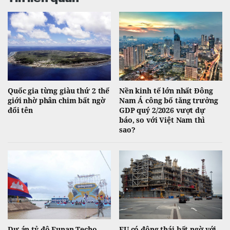
Quốc gia từng giàu thứ 2 thế
Nền kinh tế lớn nhất Đông
giới nhờ phân chim bất ngờ
Nam Á công bố tăng trưởng
đổi tên
GDP quý 2/2026 vượt dự
báo, so với Việt Nam thì
sao?
Dự án tỷ đô Funan Techo
EU có động thái bất ngờ với