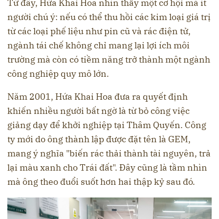
Từ đây, Hứa Khai Hoa nhìn thấy một cơ hội mà ít
người chú ý: nếu có thể thu hồi các kim loại giá trị
từ các loại phế liệu như pin cũ và rác điện tử,
ngành tái chế không chỉ mang lại lợi ích môi
trường mà còn có tiềm năng trở thành một ngành
công nghiệp quy mô lớn.
Năm 2001, Hứa Khai Hoa đưa ra quyết định
khiến nhiều người bất ngờ là từ bỏ công việc
giảng dạy để khởi nghiệp tại Thâm Quyến. Công
ty mới do ông thành lập được đặt tên là GEM,
mang ý nghĩa "biến rác thải thành tài nguyên, trả
lại màu xanh cho Trái đất". Đây cũng là tầm nhìn
mà ông theo đuổi suốt hơn hai thập kỷ sau đó.