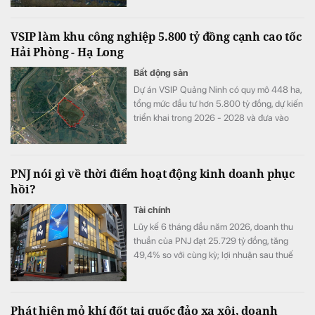
VSIP làm khu công nghiệp 5.800 tỷ đồng cạnh cao tốc
Hải Phòng - Hạ Long
Bất động sản
Dự án VSIP Quảng Ninh có quy mô 448 ha,
tổng mức đầu tư hơn 5.800 tỷ đồng, dự kiến
triển khai trong 2026 - 2028 và đưa vào
hoạt động từ 2029.
PNJ nói gì về thời điểm hoạt động kinh doanh phục
hồi?
Tài chính
Lũy kế 6 tháng đầu năm 2026, doanh thu
thuần của PNJ đạt 25.729 tỷ đồng, tăng
49,4% so với cùng kỳ; lợi nhuận sau thuế
đạt 1.185 tỷ đồng, tăng 6,3%.
Phát hiện mỏ khí đốt tại quốc đảo xa xôi, doanh