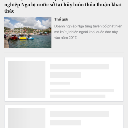
nghiệp Nga bị nước sở tại hủy luôn thỏa thuận khai
thác
Thế giới
Doanh nghiệp Nga từng tuyên bố phát hiện
mỏ khí tự nhiên ngoài khơi quốc đảo này
vào năm 2017.
Con gái sinh năm 2004 của ông Nguyễn Thanh Sơn
muốn chi tiền tỷ mua cổ phiếu
Tài chính
Trước giao dịch vị này đang nắm 2.154 СР
(0,01% vốn).
Cách công nghệ củng cố nền tảng tăng trưởng mạnh
mẽ của VPBank