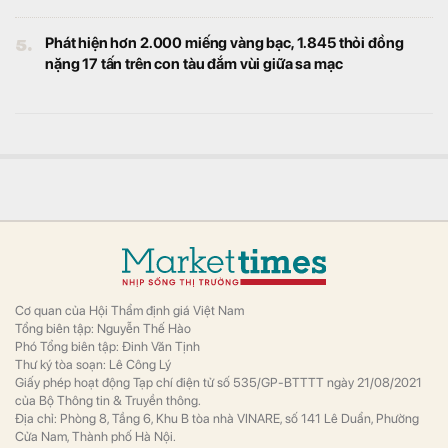
khoản thanh toán cho dự án tàu điện ngầm
Bogota.
Từng hủy làm điện hạt nhân 50 tỷ USD với Nga, nay
“quay xe” 2 lần mời Nga, từ chối Mỹ cho dự án trọng
điểm, nước châu Phi có chiến lược công nghệ ra
sao?
Công nghệ
Một quốc gia châu Phi đang đẩy mạnh xây
nhà máy điện hạt nhân trọng điểm.
Để Việt Nam vươn cao, trước hết trẻ em Việt Nam
cần được lớn lên khỏe mạnh
Kinh doanh
Trước thềm năm học mới, hơn 500 học sinh
tại xã Hiệp Thạnh (Lâm Đồng) đã tham gia