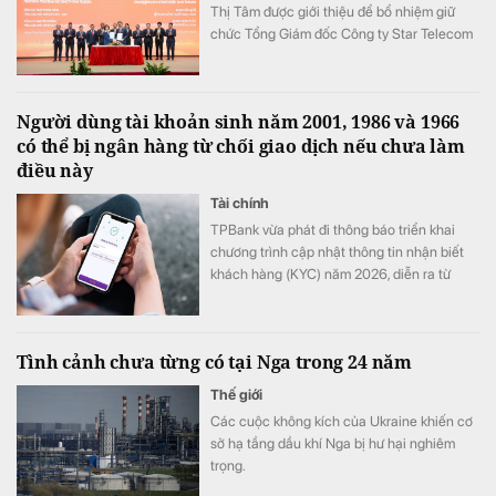
Thị Tâm được giới thiệu để bổ nhiệm giữ
chức Tổng Giám đốc Công ty Star Telecom
(Unitel). Ông Trần Trung Hưng được bổ
nhiệm giữ chức Tổng Giám đốc Tổng Công
ty Cổ phần Công trình Viettel (VCC).
Người dùng tài khoản sinh năm 2001, 1986 và 1966
có thể bị ngân hàng từ chối giao dịch nếu chưa làm
điều này
Tài chính
TPBank vừa phát đi thông báo triển khai
chương trình cập nhật thông tin nhận biết
khách hàng (KYC) năm 2026, diễn ra từ
ngày 1/8 đến hết 31/8.
Tình cảnh chưa từng có tại Nga trong 24 năm
Thế giới
Các cuộc không kích của Ukraine khiến cơ
sở hạ tầng dầu khí Nga bị hư hại nghiêm
trọng.