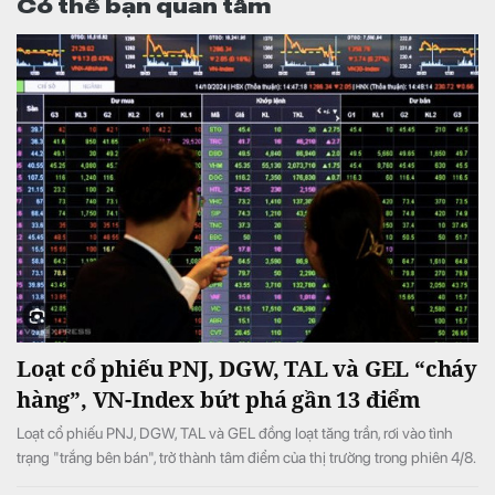
Có thể bạn quan tâm
Loạt cổ phiếu PNJ, DGW, TAL và GEL “cháy
hàng”, VN-Index bứt phá gần 13 điểm
Loạt cổ phiếu PNJ, DGW, TAL và GEL đồng loạt tăng trần, rơi vào tình
trạng "trắng bên bán", trở thành tâm điểm của thị trường trong phiên 4/8.