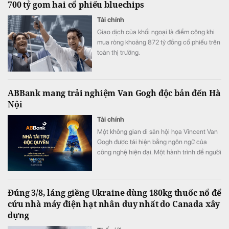
700 tỷ gom hai cổ phiếu bluechips
thông, trật tự đô thị trên địa bàn Thành phố.
Tài chính
Giao dịch của khối ngoại là điểm cộng khi
mua ròng khoảng 872 tỷ đồng cổ phiếu trên
toàn thị trường.
ABBank mang trải nghiệm Van Gogh độc bản đến Hà
Nội
Tài chính
Một không gian di sản hội họa Vincent Van
Gogh được tái hiện bằng ngôn ngữ của
công nghệ hiện đại. Một hành trình để người
xem không chỉ ngắm nhìn nghệ thuật mà
còn thực sự “bước vào” những kiệt tác nổi
tiếng. Tài trợ độc quyền Van Gogh Timeless,
Đúng 3/8, láng giềng Ukraine dùng 180kg thuốc nổ để
ABBank đồng hành kiến tạo một hành trình
cứu nhà máy điện hạt nhân duy nhất do Canada xây
trải nghiệm hạnh phúc độc bản, khó quên
dựng
đến công chúng.