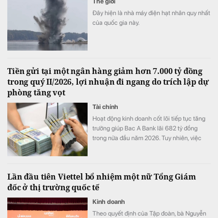
Thế giới
Đây hiện là nhà máy điện hạt nhân quy nhất
của quốc gia này.
Tiền gửi tại một ngân hàng giảm hơn 7.000 tỷ đồng
trong quý II/2026, lợi nhuận đi ngang do trích lập dự
phòng tăng vọt
Tài chính
Hoạt động kinh doanh cốt lõi tiếp tục tăng
trưởng giúp Bac A Bank lãi 682 tỷ đồng
trong nửa đầu năm 2026. Tuy nhiên, việc
đẩy mạnh trích lập dự phòng cùng tiền gửi
khách hàng sụt giảm trở thành những điểm
đáng chú ý trong bức tranh tài chính của
Lần đầu tiên Viettel bổ nhiệm một nữ Tổng Giám
ngân hàng.
đốc ở thị trường quốc tế
Kinh doanh
Theo quyết định của Tập đoàn, bà Nguyễn