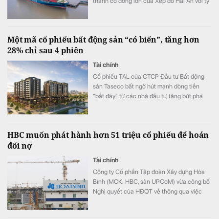
thành cổ đông lớn của Xếp dỡ Hải An với tỷ
lệ sở hữu 9,56% vốn.
Một mã cổ phiếu bất động sản “có biến”, tăng hơn
28% chỉ sau 4 phiên
Tài chính
Cổ phiếu TAL của CTCP Đầu tư Bất động
sản Taseco bất ngờ hút mạnh dòng tiền
“bắt đáy” từ các nhà đầu tư, tăng bứt phá
hơn 28% chỉ trong 4 phiên gần nhất.
HBC muốn phát hành hơn 51 triệu cổ phiếu để hoán
đổi nợ
Tài chính
Công ty Cổ phần Tập đoàn Xây dựng Hòa
Bình (MCK: HBC, sàn UPCoM) vừa công bố
Nghị quyết của HĐQT về thông qua việc
triển khai phương án phát hành cổ phiếu để
hoán đổi nợ.