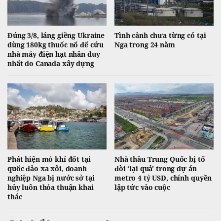
Đúng 3/8, láng giềng Ukraine
Tình cảnh chưa từng có tại
dùng 180kg thuốc nổ để cứu
Nga trong 24 năm
nhà máy điện hạt nhân duy
nhất do Canada xây dựng
Phát hiện mỏ khí đốt tại
Nhà thầu Trung Quốc bị tố
quốc đảo xa xôi, doanh
đòi ‘lại quả' trong dự án
nghiệp Nga bị nước sở tại
metro 4 tỷ USD, chính quyền
hủy luôn thỏa thuận khai
lập tức vào cuộc
thác