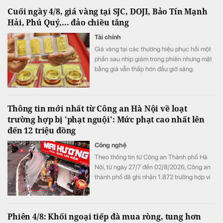
Cuối ngày 4/8, giá vàng tại SJC, DOJI, Bảo Tín Mạnh
Hải, Phú Quý,... đảo chiều tăng
Tài chính
Giá vàng tại các thương hiệu phục hồi một
phần sau nhịp giảm trong phiên nhưng mặt
bằng giá vẫn thấp hơn đầu giờ sáng.
Thông tin mới nhất từ Công an Hà Nội về loạt
trường hợp bị 'phạt nguội': Mức phạt cao nhất lên
đến 12 triệu đồng
Công nghệ
Theo thông tin từ Công an Thành phố Hà
Nội, từ ngày 27/7 đến 02/8/2026, Công an
thành phố đã ghi nhận 1.872 trường hợp vi
phạm thông qua hình ảnh phục vụ công tác
xử lý "phạt nguội"; đồng thời tiếp tục thử
nghiệm thiết bị bay không người lái nhằm
Phiên 4/8: Khối ngoại tiếp đà mua ròng, tung hơn
nâng cao hiệu quả giám sát trật tự giao