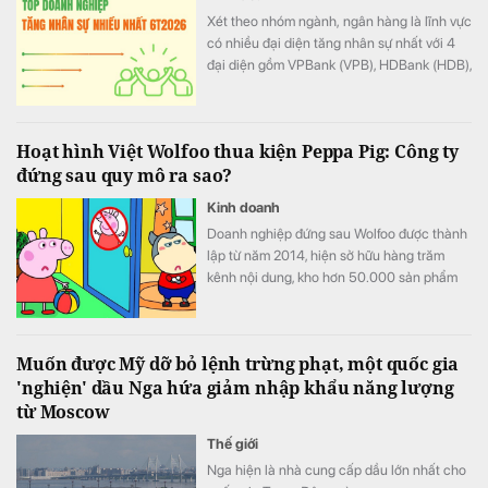
Xét theo nhóm ngành, ngân hàng là lĩnh vực
có nhiều đại diện tăng nhân sự nhất với 4
đại diện gồm VPBank (VPB), HDBank (HDB),
Techcombank (TCB) và KienlongBank
(KLB).
Hoạt hình Việt Wolfoo thua kiện Peppa Pig: Công ty
đứng sau quy mô ra sao?
Kinh doanh
Doanh nghiệp đứng sau Wolfoo được thành
lập từ năm 2014, hiện sở hữu hàng trăm
kênh nội dung, kho hơn 50.000 sản phẩm
và hệ sinh thái trải từ hoạt hình, game đến
cấp quyền thương mại.
Muốn được Mỹ dỡ bỏ lệnh trừng phạt, một quốc gia
'nghiện' dầu Nga hứa giảm nhập khẩu năng lượng
từ Moscow
Thế giới
Nga hiện là nhà cung cấp dầu lớn nhất cho