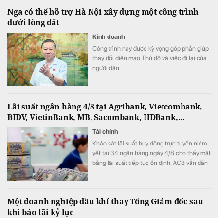
Nga có thể hỗ trợ Hà Nội xây dựng một công trình
dưới lòng đất
Kinh doanh
Công trình này được kỳ vọng góp phần giúp
thay đổi diện mạo Thủ đô và việc đi lại của
người dân.
Lãi suất ngân hàng 4/8 tại Agribank, Vietcombank,
BIDV, VietinBank, MB, Sacombank, HDBank,...
Tài chính
Khảo sát lãi suất huy động trực tuyến niêm
yết tại 34 ngân hàng ngày 4/8 cho thấy mặt
bằng lãi suất tiếp tục ổn định. ACB vẫn dẫn
đầu với mức 7,8%/năm cho kỳ hạn 12 tháng,
trong khi LPBank duy trì vị trí thứ hai sau đợt
tăng mạnh lãi suất đầu tháng.
Một doanh nghiệp dầu khí thay Tổng Giám đốc sau
khi báo lãi kỷ lục