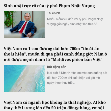
Sinh nhật rực rỡ của tỷ phú Phạm Nhật Vượng
Tài chính
Nhiều niềm vui đến với tỷ phú Phạm Nhật
Vượng gần ngày sinh nhật lần thứ 58.
Việt Nam có 1 con đường dài hơn 700m "thoắt ẩn
thoắt hiện", muốn đi qua phải canh đúng giờ: Nằm ở
nơi được mệnh danh là "Maldives phiên bản Việt"
Bất động sản
Ít ai biết ở Khánh Hòa có một con đường cát
dài hơn 700 m chỉ xuất hiện vài giờ mỗi
ngày theo thủy triều.
Việt Nam có ngành học không lo thất nghiệp, AI khó
thay thế: Lương lên đến 50 triệu đồng/tháng, cơ hội