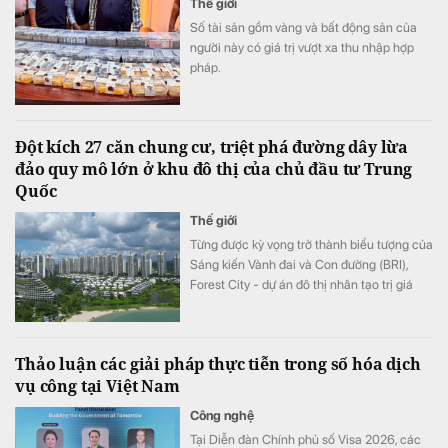
Thế giới
Số tài sản gồm vàng và bất động sản của
người này có giá trị vượt xa thu nhập hợp
pháp.
Đột kích 27 căn chung cư, triệt phá đường dây lừa
đảo quy mô lớn ở khu đô thị của chủ đầu tư Trung
Quốc
Thế giới
Từng được kỳ vọng trở thành biểu tượng của
Sáng kiến Vành đai và Con đường (BRI),
Forest City - dự án đô thị nhân tạo trị giá
100 tỷ USD của Trung Quốc tại Malaysia -
đang đối mặt hàng loạt bê bối.
Thảo luận các giải pháp thực tiễn trong số hóa dịch
vụ công tại Việt Nam
Công nghệ
Tại Diễn đàn Chính phủ số Visa 2026, các