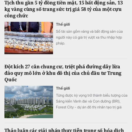
Tịch thu gần 5 tỷ đồng tiền mặt, 15 bất động sản, 13
kg vàng cùng số trang sức trị giá 58 tỷ của một cựu
công chức
Thế giới
Số tài sản gồm vàng và bất động sản của
người này có giá trị vượt xa thu nhập hợp
pháp.
Đột kích 27 căn chung cư, triệt phá đường dây lừa
đảo quy mô lớn ở khu đô thị của chủ đầu tư Trung
Quốc
Thế giới
Từng được kỳ vọng trở thành biểu tượng của
Sáng kiến Vành đai và Con đường (BRI),
Forest City - dự án đô thị nhân tạo trị giá
100 tỷ USD của Trung Quốc tại Malaysia -
đang đối mặt hàng loạt bê bối.
Thảo luận các giải pháp thực tiễn trong số hóa dịch