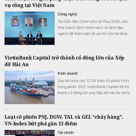
vụ công tại Việt Nam
Công nghệ
Tại Diễn đàn Chính phủ số Visa 2026, các
nhà hoạch định chính sách và lãnh đạo
ngành đã thảo luận về vai trò của hạ tầng
kỹ thuật số và thanh toán số an toàn trong
nâng cao chất lượng cung cấp dịch vụ công
và thúc đẩy tăng trưởng toàn diện.
VietinBank Capital trở thành cổ đông lớn của Xếp
dỡ Hải An
Kinh doanh
Sau khi mua vào 10,36 triệu cổ phiếu HAH
trong phiên 30/7, VietinBank Capital đã trở
thành cổ đông lớn của Xếp dỡ Hải An với tỷ
lệ sở hữu 9,56% vốn.
Loạt cổ phiếu PNJ, DGW, TAL và GEL “cháy hàng”,
VN-Index bứt phá gần 13 điểm
Tài chính