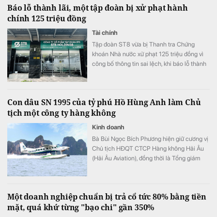
Báo lỗ thành lãi, một tập đoàn bị xử phạt hành
chính khiến chi phí quản lý doanh nghiệp
chính 125 triệu đồng
tăng vọt.
Tài chính
Tập đoàn ST8 vừa bị Thanh tra Chứng
khoán Nhà nước xử phạt 125 triệu đồng vì
công bố thông tin sai lệch, khi báo lỗ thành
lãi.
Con dâu SN 1995 của tỷ phú Hồ Hùng Anh làm Chủ
tịch một công ty hàng không
Kinh doanh
Bà Bùi Ngọc Bích Phương hiện giữ cương vị
Chủ tịch HĐQT CTCP Hàng không Hải Âu
(Hải Âu Aviation), đồng thời là Tổng giám
đốc Công ty TNHH MTV Masterise Retail
Hà Nội.
Một doanh nghiệp chuẩn bị trả cổ tức 80% bằng tiền
mặt, quá khứ từng "bạo chi" gần 350%