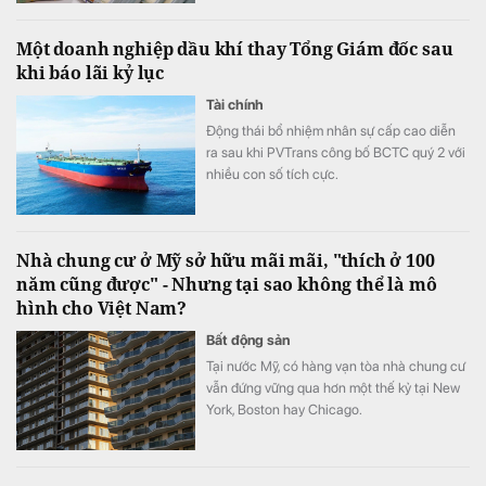
trong khi LPBank duy trì vị trí thứ hai sau đợt
tăng mạnh lãi suất đầu tháng.
Một doanh nghiệp dầu khí thay Tổng Giám đốc sau
khi báo lãi kỷ lục
Tài chính
Động thái bổ nhiệm nhân sự cấp cao diễn
ra sau khi PVTrans công bố BCTC quý 2 với
nhiều con số tích cực.
Nhà chung cư ở Mỹ sở hữu mãi mãi, "thích ở 100
năm cũng được" - Nhưng tại sao không thể là mô
hình cho Việt Nam?
Bất động sản
Tại nước Mỹ, có hàng vạn tòa nhà chung cư
vẫn đứng vững qua hơn một thế kỷ tại New
York, Boston hay Chicago.