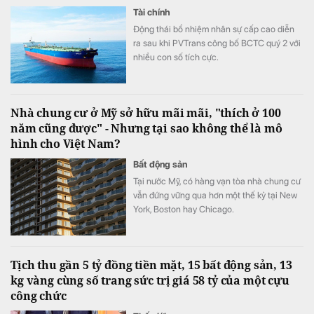
Tài chính
Động thái bổ nhiệm nhân sự cấp cao diễn
ra sau khi PVTrans công bố BCTC quý 2 với
nhiều con số tích cực.
Nhà chung cư ở Mỹ sở hữu mãi mãi, "thích ở 100
năm cũng được" - Nhưng tại sao không thể là mô
hình cho Việt Nam?
Bất động sản
Tại nước Mỹ, có hàng vạn tòa nhà chung cư
vẫn đứng vững qua hơn một thế kỷ tại New
York, Boston hay Chicago.
Tịch thu gần 5 tỷ đồng tiền mặt, 15 bất động sản, 13
kg vàng cùng số trang sức trị giá 58 tỷ của một cựu
công chức