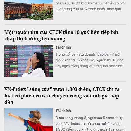
phản ánh sự phát triển mạnh mẽ về quy mô
hoạt động của VPS trong nhiều năm qua.
Một nguồn thu của CTCK tăng 10 quý liên tiếp bất
chấp thị trường lên xuống
Tài chính
Trong bối cảnh tự doanh “bấp bênh”, môi
giới cạnh tranh khốc liệt, nguồn thu từ cho
vay ngày càng đóng vai trò quan trọng đối
với các CTCK.
VN-Index "sáng cửa" vượt 1.800 điểm, CTCK chỉ ra
loạt cổ phiếu có câu chuyện riêng và định giá hấp
dẫn
Tài chính
Bước sang tháng 8, Agriseco Research kỳ
vọng VN-Index có thể phục hồi lên vùng
1.800 điểm sau khi tạo đáy ngắn hạn quanh