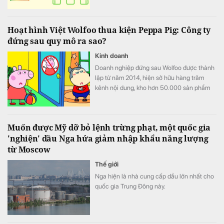
Techcombank (TCB) và KienlongBank
(KLB).
Hoạt hình Việt Wolfoo thua kiện Peppa Pig: Công ty
đứng sau quy mô ra sao?
Kinh doanh
Doanh nghiệp đứng sau Wolfoo được thành
lập từ năm 2014, hiện sở hữu hàng trăm
kênh nội dung, kho hơn 50.000 sản phẩm
và hệ sinh thái trải từ hoạt hình, game đến
cấp quyền thương mại.
Muốn được Mỹ dỡ bỏ lệnh trừng phạt, một quốc gia
'nghiện' dầu Nga hứa giảm nhập khẩu năng lượng
từ Moscow
Thế giới
Nga hiện là nhà cung cấp dầu lớn nhất cho
quốc gia Trung Đông này.