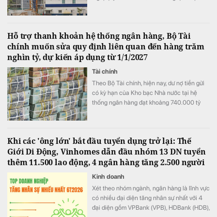
triển khai phương án phát hành cổ phiếu để
hoán đổi nợ.
Hỗ trợ thanh khoản hệ thống ngân hàng, Bộ Tài
chính muốn sửa quy định liên quan đến hàng trăm
nghìn tỷ, dự kiến áp dụng từ 1/1/2027
Tài chính
Theo Bộ Tài chính, hiện nay, dư nợ tiền gửi
có kỳ hạn của Kho bạc Nhà nước tại hệ
thống ngân hàng đạt khoảng 740.000 tỷ
đồng
Khi các 'ông lớn' bắt đầu tuyển dụng trở lại: Thế
Giới Di Động, Vinhomes dẫn đầu nhóm 13 DN tuyển
thêm 11.500 lao động, 4 ngân hàng tăng 2.500 người
Kinh doanh
Xét theo nhóm ngành, ngân hàng là lĩnh vực
có nhiều đại diện tăng nhân sự nhất với 4
đại diện gồm VPBank (VPB), HDBank (HDB),