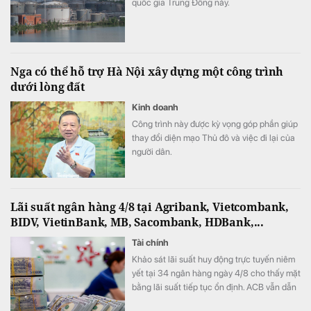
quốc gia Trung Đông này.
Nga có thể hỗ trợ Hà Nội xây dựng một công trình
dưới lòng đất
Kinh doanh
Công trình này được kỳ vọng góp phần giúp
thay đổi diện mạo Thủ đô và việc đi lại của
người dân.
Lãi suất ngân hàng 4/8 tại Agribank, Vietcombank,
BIDV, VietinBank, MB, Sacombank, HDBank,...
Tài chính
Khảo sát lãi suất huy động trực tuyến niêm
yết tại 34 ngân hàng ngày 4/8 cho thấy mặt
bằng lãi suất tiếp tục ổn định. ACB vẫn dẫn
đầu với mức 7,8%/năm cho kỳ hạn 12 tháng,