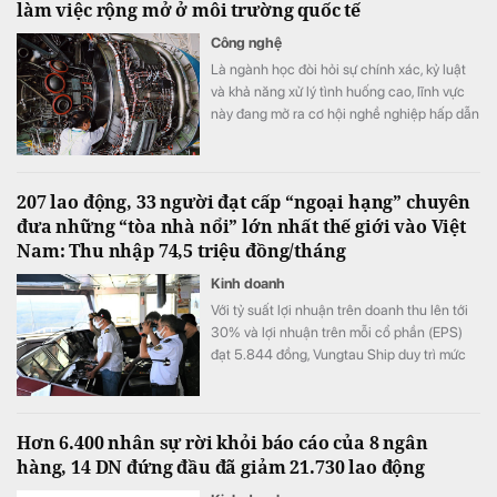
làm việc rộng mở ở môi trường quốc tế
Công nghệ
Là ngành học đòi hỏi sự chính xác, kỷ luật
và khả năng xử lý tình huống cao, lĩnh vực
này đang mở ra cơ hội nghề nghiệp hấp dẫn
trong bối cảnh nhiều doanh nghiệp thiếu
hụt nhân lực kỹ thuật chất lượng cao.
207 lao động, 33 người đạt cấp “ngoại hạng” chuyên
đưa những “tòa nhà nổi” lớn nhất thế giới vào Việt
Nam: Thu nhập 74,5 triệu đồng/tháng
Kinh doanh
Với tỷ suất lợi nhuận trên doanh thu lên tới
30% và lợi nhuận trên mỗi cổ phần (EPS)
đạt 5.844 đồng, Vungtau Ship duy trì mức
trả cổ tức trên 30%/năm
Hơn 6.400 nhân sự rời khỏi báo cáo của 8 ngân
hàng, 14 DN đứng đầu đã giảm 21.730 lao động