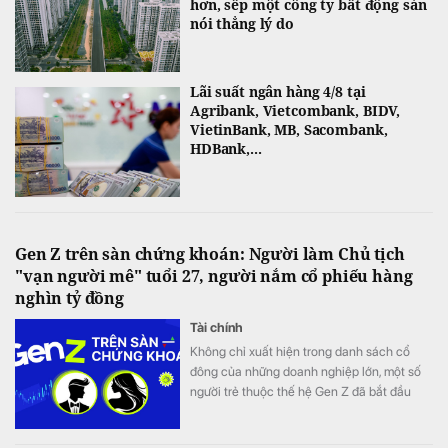
hơn, sếp một công ty bất động sản
nói thẳng lý do
Lãi suất ngân hàng 4/8 tại
Agribank, Vietcombank, BIDV,
VietinBank, MB, Sacombank,
HDBank,...
Gen Z trên sàn chứng khoán: Người làm Chủ tịch
"vạn người mê" tuổi 27, người nắm cổ phiếu hàng
nghìn tỷ đồng
Tài chính
Không chỉ xuất hiện trong danh sách cổ
đông của những doanh nghiệp lớn, một số
người trẻ thuộc thế hệ Gen Z đã bắt đầu
bước vào Hội đồng quản trị, đảm nhiệm vị trí
điều hành.