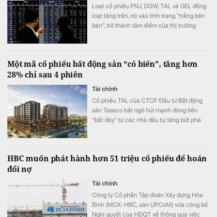
Loạt cổ phiếu PNJ, DGW, TAL và GEL đồng
loạt tăng trần, rơi vào tình trạng "trắng bên
bán", trở thành tâm điểm của thị trường
trong phiên 4/8.
Một mã cổ phiếu bất động sản “có biến”, tăng hơn
28% chỉ sau 4 phiên
Tài chính
Cổ phiếu TAL của CTCP Đầu tư Bất động
sản Taseco bất ngờ hút mạnh dòng tiền
“bắt đáy” từ các nhà đầu tư, tăng bứt phá
hơn 28% chỉ trong 4 phiên gần nhất.
HBC muốn phát hành hơn 51 triệu cổ phiếu để hoán
đổi nợ
Tài chính
Công ty Cổ phần Tập đoàn Xây dựng Hòa
Bình (MCK: HBC, sàn UPCoM) vừa công bố
Nghị quyết của HĐQT về thông qua việc