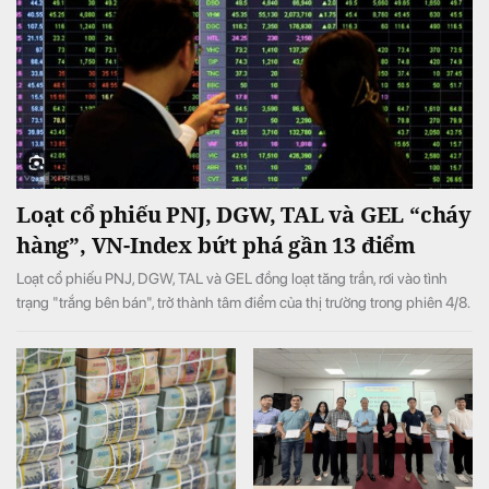
Loạt cổ phiếu PNJ, DGW, TAL và GEL “cháy
hàng”, VN-Index bứt phá gần 13 điểm
Loạt cổ phiếu PNJ, DGW, TAL và GEL đồng loạt tăng trần, rơi vào tình
trạng "trắng bên bán", trở thành tâm điểm của thị trường trong phiên 4/8.