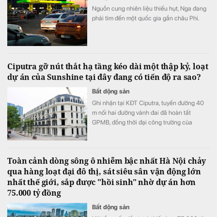
Nguồn cung nhiên liệu thiếu hụt, Nga đang
phải tìm đến một quốc gia gần châu Phi.
Ciputra gỡ nút thắt hạ tầng kéo dài một thập kỷ, loạt
dự án của Sunshine tại đây đang có tiến độ ra sao?
Bất động sản
Ghi nhận tại KĐT Ciputra, tuyến đường 40
m nối hai đường vành đai đã hoàn tất
GPMB, đồng thời đại công trường của
Sunshine Group cũng đang tăng tốc thi
công xuyên đêm, dồn lực “về đích” đúng lộ
trình, trong đó dự án thấp tầng Noble Palace
Toàn cảnh dòng sông ô nhiễm bậc nhất Hà Nội chảy
Tay Ho với hàng trăm dinh thự, shop villas đã
qua hàng loạt đại đô thị, sát siêu sân vận động lớn
sẵn sàng bàn giao với sổ đỏ từng căn.
nhất thế giới, sắp được "hồi sinh" nhờ dự án hơn
75.000 tỷ đồng
Bất động sản