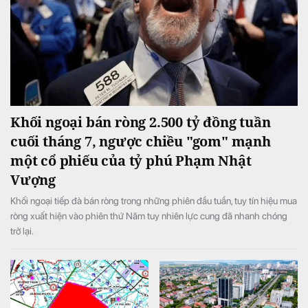
Khối ngoại bán ròng 2.500 tỷ đồng tuần
cuối tháng 7, ngược chiều "gom" mạnh
một cổ phiếu của tỷ phú Phạm Nhật
Vượng
Khối ngoại tiếp đà bán ròng trong những phiên đầu tuần, tuy tín hiệu mua
ròng xuất hiện vào phiên thứ Năm tuy nhiên lực cung đã nhanh chóng
trở lại.