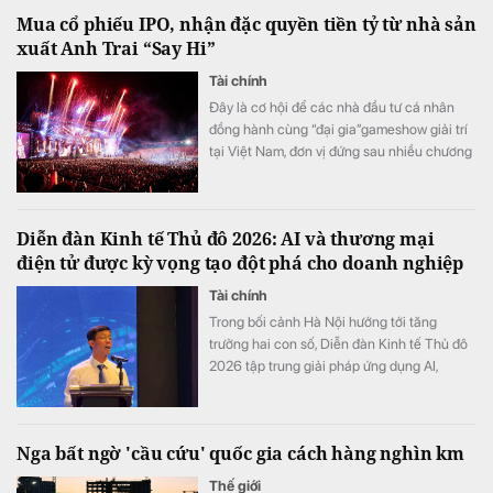
Mua cổ phiếu IPO, nhận đặc quyền tiền tỷ từ nhà sản
xuất Anh Trai “Say Hi”
Tài chính
Đây là cơ hội để các nhà đầu tư cá nhân
đồng hành cùng “đại gia”gameshow giải trí
tại Việt Nam, đơn vị đứng sau nhiều chương
trình truyền hình ăn khách như Anh Trai
“Say Hi”.
Diễn đàn Kinh tế Thủ đô 2026: AI và thương mại
điện tử được kỳ vọng tạo đột phá cho doanh nghiệp
Tài chính
Trong bối cảnh Hà Nội hướng tới tăng
trưởng hai con số, Diễn đàn Kinh tế Thủ đô
2026 tập trung giải pháp ứng dụng AI,
thương mại điện tử và kết nối nguồn lực cho
doanh nghiệp nhỏ và vừa.
Nga bất ngờ 'cầu cứu' quốc gia cách hàng nghìn km
Thế giới