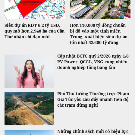
Siêu dự án KĐT 6,2 tỷ USD,
Hơn 110.000 tỷ đồng chuẩn
quy mô hơn 2.940 ha của Cần
bị đổ vào một tỉnh miền
Thơ nhận chỉ đạo mới
Trung, xuất hiện siêu dự án
lớn nhất 52.600 tỷ đồng
Cập nhật BCTC quý 2/2026 ngày 1/8:
PV Power, QCGL, VNG cùng nhiều
doanh nghiệp tăng bằng lần
Phó Thủ tướng Thường trực Phạm
Gia Túc yêu cầu đẩy nhanh tiến độ
các trạm dừng nghỉ
Những chính sách mới có hiệu lực