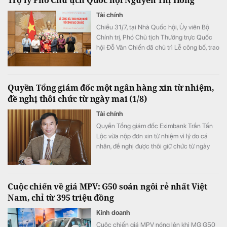
Tài chính
Chiều 31/7, tại Nhà Quốc hội, Ủy viên Bộ
Chính trị, Phó Chủ tịch Thường trực Quốc
hội Đỗ Văn Chiến đã chủ trì Lễ công bố, trao
Nghị quyết của Ủy ban Thường vụ Quốc hội
về công tác cán bộ.
Quyền Tổng giám đốc một ngân hàng xin từ nhiệm,
đề nghị thôi chức từ ngày mai (1/8)
Tài chính
Quyền Tổng giám đốc Eximbank Trần Tấn
Lộc vừa nộp đơn xin từ nhiệm vì lý do cá
nhân, đề nghị được thôi giữ chức từ ngày
1/8/2026. Đây là lần thứ hai trong vòng
chưa đầy ba năm vị lãnh đạo kỳ cựu này xin
rời cương vị điều hành cao nhất tại
Cuộc chiến về giá MPV: G50 soán ngôi rẻ nhất Việt
Eximbank.
Nam, chỉ từ 395 triệu đồng
Kinh doanh
Cuộc chiến giá MPV nóng lên khi MG G50