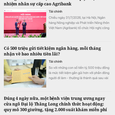
nhiệm nhân sự cấp cao Agribank
Tài chính
Chiều ngày 31/7/2026, tại Hà Nội, Ngân
hàng Nông nghiệp và Phát triển Nông thôn
Việt Nam (Agribank) tổ chức Hội nghị công
bố các quyết định của Ngân hàng Nhà
nước Việt Nam về công tác cán bộ.
Có 500 triệu gửi tiết kiệm ngân hàng, mỗi tháng
nhận về bao nhiêu tiền lãi?
Tài chính
So với những con số tiền tỷ, 500 triệu đồng
là mức tiết kiệm gần gũi hơn với phần đông
người đi làm - thường là thành quả sau vài
năm tích luỹ. Vậy khi mang khoản tiền này
gửi ngân hàng, mỗi tháng thực nhận được
bao nhiêu tiền lãi?
Đúng 4 ngày nữa, một bệnh viện trung ương ngay
cửa ngõ Đại lộ Thăng Long chính thức hoạt động:
quy mô 300 giường, tặng 2.000 suất khám miễn phí