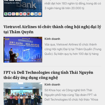
nhất đạt hơn 183 nghìn tỷ đồng, trong đó có
3 ngân hàng lãi trên 20.000 tỷ.
Vietravel Airlines tổ chức thành công hội nghị đại lý
tại Thâm Quyến
Kinh doanh
Vừa qua, Vietravel Airlines tổ chức thành
công Hội nghị Đại lý tại Thâm Quyến (Trung
Quốc). Sự kiện quy tụ hơn 100 đại lý hàng
không, đối tác phân phối và khách mời tại
thị trường Trung Quốc, đánh dấu bước
chuẩn bị quan trọng trước khi hãng đưa vào
FPT và Dell Technologies cùng tỉnh Thái Nguyên
khai thác đường bay thẳng kết nối TP. Hồ
thúc đẩy ứng dụng công nghệ
Chí Minh (SGN) và Thâm Quyến (SZX) từ
ngày 15/08/2026..
Kinh doanh
Sở Khoa học và Công nghệ tỉnh Thái
Nguyên phối hợp cùng Tập đoàn FPT và
Dell Technologies tổ chức hội thảo "Khoa
học công nghệ và chuyển đổi số - Động lực