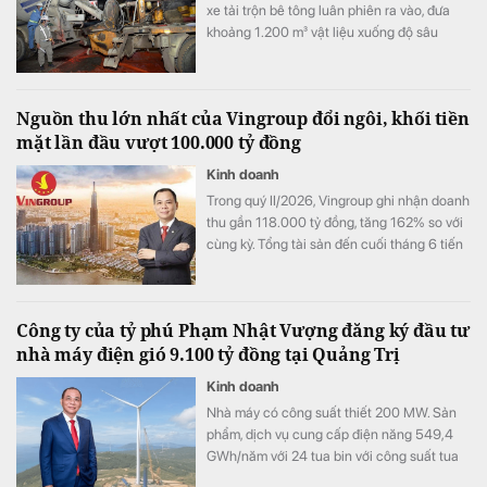
xe tải trộn bê tông luân phiên ra vào, đưa
khoảng 1.200 m³ vật liệu xuống độ sâu
tương đương một tòa nhà 6-7 tầng.
Nguồn thu lớn nhất của Vingroup đổi ngôi, khối tiền
mặt lần đầu vượt 100.000 tỷ đồng
Kinh doanh
Trong quý II/2026, Vingroup ghi nhận doanh
thu gần 118.000 tỷ đồng, tăng 162% so với
cùng kỳ. Tổng tài sản đến cuối tháng 6 tiến
sát 1,31 triệu tỷ đồng.
Công ty của tỷ phú Phạm Nhật Vượng đăng ký đầu tư
nhà máy điện gió 9.100 tỷ đồng tại Quảng Trị
Kinh doanh
Nhà máy có công suất thiết 200 MW. Sản
phẩm, dịch vụ cung cấp điện năng 549,4
GWh/năm với 24 tua bin với công suất tua
bin 8,5 MW và 4,5 MW.