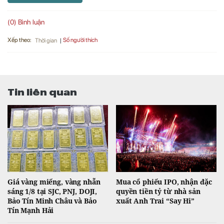
(0) Bình luận
Xếp theo:
Số người thích
Thời gian
Tin liên quan
Giá vàng miếng, vàng nhẫn
Mua cổ phiếu IPO, nhận đặc
sáng 1/8 tại SJC, PNJ, DOJI,
quyền tiền tỷ từ nhà sản
Bảo Tín Minh Châu và Bảo
xuất Anh Trai “Say Hi”
Tín Mạnh Hải