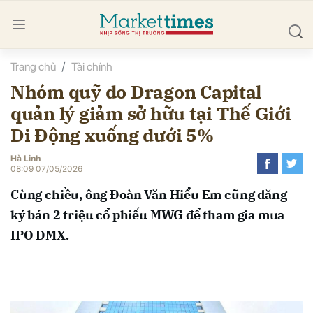
Trang chủ
Tài chính
bình luận
Nhóm quỹ do Dragon Capital
quản lý giảm sở hữu tại Thế Giới
Di Động xuống dưới 5%
Hà Linh
08:09 07/05/2026
Cùng chiều, ông Đoàn Văn Hiểu Em cũng đăng
Hủy
G
ký bán 2 triệu cổ phiếu MWG để tham gia mua
IPO DMX.