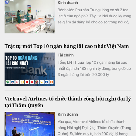
Kinh doanh
Bệnh viện Phụ sản Trung ương cơ sở 2 tọa
lạc ở cửa ngõ phía Tây Hà Nội được kỳ vọng
sẽ giảm tải đáng kể cho cơ sở trong nội đô,
giúp người dân các khu vực lân cận tiếp
cận dịch vụ sản phụ khoa chuyên sâu thuận
tiện hơn.
Trật tự mới Top 10 ngân hàng lãi cao nhất Việt Nam
Tài chính
Tổng LNTT của Top 10 ngân hàng lãi cao
nhất đạt hơn 183 nghìn tỷ đồng, trong đó có
3 ngân hàng lãi trên 20.000 tỷ.
Vietravel Airlines tổ chức thành công hội nghị đại lý
tại Thâm Quyến
Kinh doanh
Vừa qua, Vietravel Airlines tổ chức thành
công Hội nghị Đại lý tại Thâm Quyến (Trung
Quốc). Sự kiện quy tụ hơn 100 đại lý hàng