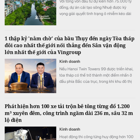
Với tổng vốn đầu tư dự kiến hơn 75.000 tỷ
đồng, dự án cải tạo sông Nhuệ được kỳ
vọng giải quyết tình trạng ô nhiễm kéo dài
nhiều năm, đồng thời tạo động lực phát triển
đô thị, cảnh quan và kinh tế dọc hai bên
dòng sông.
1 thập kỷ 'nằm chờ' của bầu Thụy đến ngày Tòa tháp
đôi cao nhất thế giới nối thẳng đến Sân vận động
lớn nhất thế giới của Vingroup
Kinh doanh
Nếu Hanoi Twin Towers 99 được triển khai,
tòa tháp có thể trở thành một điểm nhấn ở
đầu phía Bắc của trục, trong khi khu đô thị
thể thao của Vingroup tạo ra một cực đô thị
mới ở cửa ngõ phía Nam.
Phát hiện hơn 100 xe tải trộn bê tông từng đổ 1.200
m³ xuyên đêm, công trình ngầm dài 236 m, sâu 32 m
lộ diện
Kinh doanh
Hoạt động thi công từng huy động hơn 100