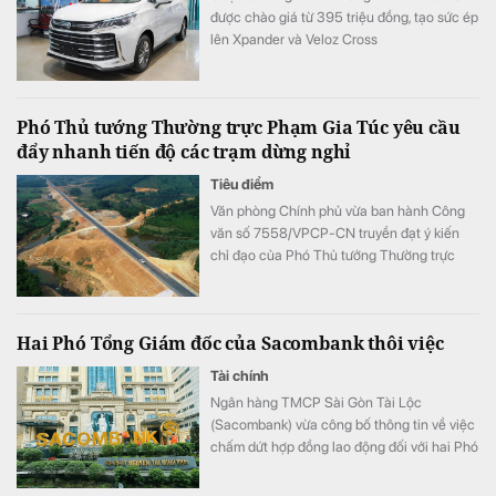
được chào giá từ 395 triệu đồng, tạo sức ép
lên Xpander và Veloz Cross
Phó Thủ tướng Thường trực Phạm Gia Túc yêu cầu
đẩy nhanh tiến độ các trạm dừng nghỉ
Tiêu điểm
Văn phòng Chính phủ vừa ban hành Công
văn số 7558/VPCP-CN truyền đạt ý kiến
chỉ đạo của Phó Thủ tướng Thường trực
Phạm Gia Túc về việc triển khai đầu tư, xây
dựng các trạm dừng nghỉ trên các tuyến
đường bộ cao tốc.
Hai Phó Tổng Giám đốc của Sacombank thôi việc
Tài chính
Ngân hàng TMCP Sài Gòn Tài Lộc
(Sacombank) vừa công bố thông tin về việc
chấm dứt hợp đồng lao động đối với hai Phó
Tổng Giám đốc kể từ ngày 31/07/2026.