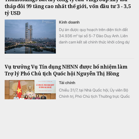
tháp đôi 99 tầng cao nhất thế giới, vốn đầu tư 3 - 3,5
tỷ USD
Kinh doanh
Dự án được quy hoạch trên diện tích đất
34.936 m² tại số 5-7 Đào Duy Anh. Liên
danh cam kết sẽ chính thức khởi công dự
án vào ngày 02/09/2026 và dự kiến hoàn
thành vào quý III - IV/2030.
Vụ trưởng Vụ Tín dụng NHNN được bổ nhiệm làm
Trợ lý Phó Chủ tịch Quốc hội Nguyễn Thị Hồng
Tài chính
Chiều 31/7, tại Nhà Quốc hội, Ủy viên Bộ
Chính trị, Phó Chủ tịch Thường trực Quốc
hội Đỗ Văn Chiến đã chủ trì Lễ công bố, trao
Nghị quyết của Ủy ban Thường vụ Quốc hội
về công tác cán bộ.
Quyền Tổng giám đốc một ngân hàng xin từ nhiệm,
đề nghị thôi chức từ ngày mai (1/8)