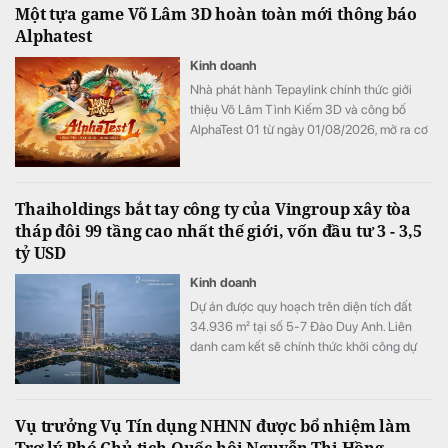
Một tựa game Võ Lâm 3D hoàn toàn mới thông báo
động sản cao cấp Việt Nam.
Alphatest
Kinh doanh
Nhà phát hành Tepaylink chính thức giới
thiệu Võ Lâm Tình Kiếm 3D và công bố
AlphaTest 01 từ ngày 01/08/2026, mở ra cơ
hội trải nghiệm Võ Lâm phiên bản Công
Thành Chiến nguyên bản trong diện mạo
3D hoàn toàn mới.
Thaiholdings bắt tay công ty của Vingroup xây tòa
tháp đôi 99 tầng cao nhất thế giới, vốn đầu tư 3 - 3,5
tỷ USD
Kinh doanh
Dự án được quy hoạch trên diện tích đất
34.936 m² tại số 5-7 Đào Duy Anh. Liên
danh cam kết sẽ chính thức khởi công dự
án vào ngày 02/09/2026 và dự kiến hoàn
thành vào quý III - IV/2030.
Vụ trưởng Vụ Tín dụng NHNN được bổ nhiệm làm
Trợ lý Phó Chủ tịch Quốc hội Nguyễn Thị Hồng