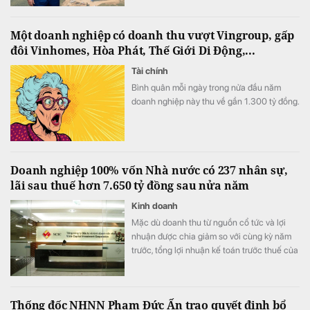
Một doanh nghiệp có doanh thu vượt Vingroup, gấp
đôi Vinhomes, Hòa Phát, Thế Giới Di Động,...
Tài chính
Bình quân mỗi ngày trong nửa đầu năm
doanh nghiệp này thu về gần 1.300 tỷ đồng.
Doanh nghiệp 100% vốn Nhà nước có 237 nhân sự,
lãi sau thuế hơn 7.650 tỷ đồng sau nửa năm
Kinh doanh
Mặc dù doanh thu từ nguồn cổ tức và lợi
nhuận được chia giảm so với cùng kỳ năm
trước, tổng lợi nhuận kế toán trước thuế của
doanh nghiệp vẫn duy trì đà tăng trưởng
tích cực nhờ vào việc giảm mạnh chi phí tài
chính thông qua hoàn nhập dự phòng đầu
Thống đốc NHNN Phạm Đức Ấn trao quyết định bổ
tư.