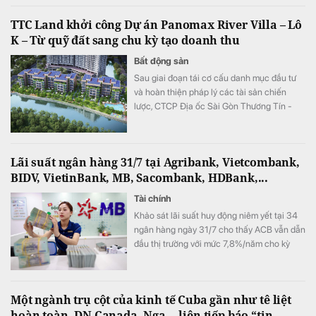
TTC Land khởi công Dự án Panomax River Villa – Lô
K – Từ quỹ đất sang chu kỳ tạo doanh thu
Bất động sản
Sau giai đoạn tái cơ cấu danh mục đầu tư
và hoàn thiện pháp lý các tài sản chiến
lược, CTCP Địa ốc Sài Gòn Thương Tín -
TTC Land (HOSE: SCR) bước vào giai đoạn
hiện thực hóa giá trị quỹ đất thông qua việc
triển khai các dự án.
Lãi suất ngân hàng 31/7 tại Agribank, Vietcombank,
BIDV, VietinBank, MB, Sacombank, HDBank,...
Tài chính
Khảo sát lãi suất huy động niêm yết tại 34
ngân hàng ngày 31/7 cho thấy ACB vẫn dẫn
đầu thị trường với mức 7,8%/năm cho kỳ
hạn 12 tháng, trong khi nhóm Big4 duy trì lãi
suất 6,8%/năm.
Một ngành trụ cột của kinh tế Cuba gần như tê liệt
hoàn toàn, DN Canada, Nga... liên tiếp báo “tin