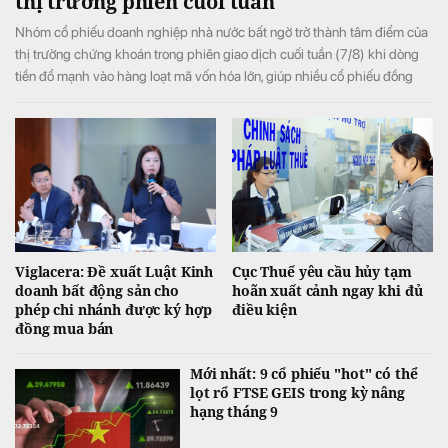
thị trường phiên cuối tuần
Nhóm cổ phiếu doanh nghiệp nhà nước bất ngờ trở thành tâm điểm của
thị trường chứng khoán trong phiên giao dịch cuối tuần (7/8) khi dòng
tiền đổ mạnh vào hàng loạt mã vốn hóa lớn, giúp nhiều cổ phiếu đồng
loạt tăng kịch trần và đưa VN-Index đảo chiều tăng điểm sau khi mở cửa
trong sắc đỏ.
Viglacera: Đề xuất Luật Kinh
Cục Thuế yêu cầu hủy tạm
doanh bất động sản cho
hoãn xuất cảnh ngay khi đủ
phép chi nhánh được ký hợp
điều kiện
đồng mua bán
Mới nhất: 9 cổ phiếu "hot" có thể
lọt rổ FTSE GEIS trong kỳ nâng
hạng tháng 9