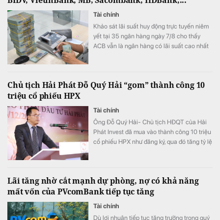
Tài chính
Khảo sát lãi suất huy động trực tuyến niêm
yết tại 35 ngân hàng ngày 7/8 cho thấy
ACB vẫn là ngân hàng có lãi suất cao nhất
với 7,8%/năm cho kỳ hạn 12 tháng, trong khi
LPBank duy trì mức 7,3%/năm và có 8 ngân
hàng niêm yết lãi suất từ 7%/năm trở lên.
Chủ tịch Hải Phát Đỗ Quý Hải “gom” thành công 10
triệu cổ phiếu HPX
Tài chính
Ông Đỗ Quý Hải- Chủ tịch HĐQT của Hải
Phát Invest đã mua vào thành công 10 triệu
cổ phiếu HPX như đăng ký, qua đó tăng tỷ lệ
sở hữu lên mức 16,71% vốn.
Lãi tăng nhờ cắt mạnh dự phòng, nợ có khả năng
mất vốn của PVcomBank tiếp tục tăng
Tài chính
Dù lợi nhuận tiếp tục tăng trưởng trong quý