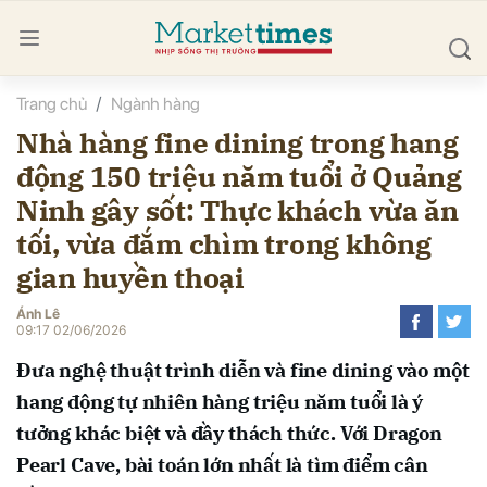
Trang chủ
Ngành hàng
bình luận
Nhà hàng fine dining trong hang
động 150 triệu năm tuổi ở Quảng
Ninh gây sốt: Thực khách vừa ăn
tối, vừa đắm chìm trong không
gian huyền thoại
Ánh Lê
Hủy
G
09:17 02/06/2026
Đưa nghệ thuật trình diễn và fine dining vào một
hang động tự nhiên hàng triệu năm tuổi là ý
tưởng khác biệt và đầy thách thức. Với Dragon
Pearl Cave, bài toán lớn nhất là tìm điểm cân