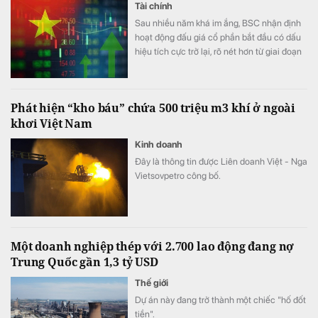
Tài chính
Sau nhiều năm khá im ắng, BSC nhận định
hoạt động đấu giá cổ phần bắt đầu có dấu
hiệu tích cực trở lại, rõ nét hơn từ giai đoạn
cuối năm 2025.
Phát hiện “kho báu” chứa 500 triệu m3 khí ở ngoài
khơi Việt Nam
Kinh doanh
Đây là thông tin được Liên doanh Việt - Nga
Vietsovpetro công bố.
Một doanh nghiệp thép với 2.700 lao động đang nợ
Trung Quốc gần 1,3 tỷ USD
Thế giới
Dự án này đang trở thành một chiếc "hố đốt
tiền".