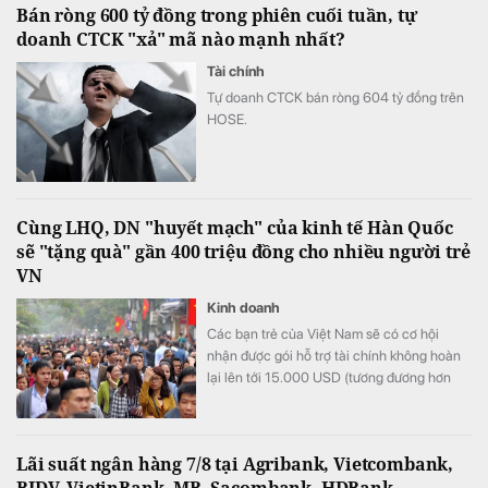
Bán ròng 600 tỷ đồng trong phiên cuối tuần, tự
doanh CTCK "xả" mã nào mạnh nhất?
Tài chính
Tự doanh CTCK bán ròng 604 tỷ đồng trên
HOSE.
Cùng LHQ, DN "huyết mạch" của kinh tế Hàn Quốc
sẽ "tặng quà" gần 400 triệu đồng cho nhiều người trẻ
VN
Kinh doanh
Các bạn trẻ của Việt Nam sẽ có cơ hội
nhận được gói hỗ trợ tài chính không hoàn
lại lên tới 15.000 USD (tương đương hơn
393 triệu đồng) khi tham gia chương trình
này.
Lãi suất ngân hàng 7/8 tại Agribank, Vietcombank,
BIDV, VietinBank, MB, Sacombank, HDBank,...