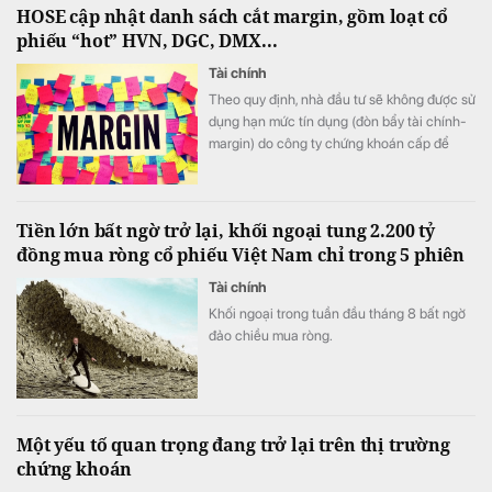
HOSE cập nhật danh sách cắt margin, gồm loạt cổ
phiếu “hot” HVN, DGC, DMX...
Tài chính
Theo quy định, nhà đầu tư sẽ không được sử
dụng hạn mức tín dụng (đòn bẩy tài chính-
margin) do công ty chứng khoán cấp để
mua 57 mã cổ phiếu bị xếp vào danh sách
chứng khoán không đủ điều kiện giao dịch
ký quỹ này.
Tiền lớn bất ngờ trở lại, khối ngoại tung 2.200 tỷ
đồng mua ròng cổ phiếu Việt Nam chỉ trong 5 phiên
Tài chính
Khối ngoại trong tuần đầu tháng 8 bất ngờ
đảo chiều mua ròng.
Một yếu tố quan trọng đang trở lại trên thị trường
chứng khoán