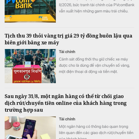
II/2026, bức tranh tài chính của PVcomBank
vẫn xuất hiện những gam màu trái chiều.
Động lực tăng trưởng lợi nhuận chủ yếu đến
từ việc ngân hàng cắt giảm mạnh chi phí dự
phòng rủi ro tín dụng, trong khi quy mô nợ
Tịch thu 39 thỏi vàng trị giá 29 tỷ đồng buôn lậu qua
có khả năng mất vốn (nợ nhóm 5) tiếp tục
biên giới bằng xe máy
tăng gần 20%, lên sát 3.900 tỷ đồng.
Tài chính
Cảnh sát đồng thời thu giữ chiếc xe máy
được cho là dùng để vận chuyển số vàng,
một điện thoại di động và tiền mặt.
Sau ngày 31/8, một ngân hàng có thể từ chối giao
dịch rút/chuyển tiền online của khách hàng trong
trường hợp sau
Tài chính
Một ngân hàng có thông báo quan trọng
liên quan đến các giao dịch rút/chuyển tiền
của khách hàng.