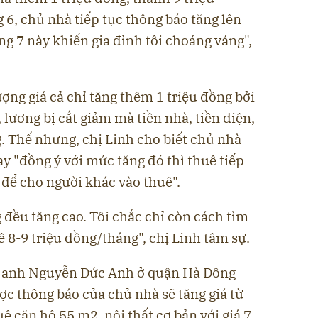
6, chủ nhà tiếp tục thông báo tăng lên
ng 7 này khiến gia đình tôi choáng váng",
ng giá cả chỉ tăng thêm 1 triệu đồng bởi
 lương bị cắt giảm mà tiền nhà, tiền điện,
g. Thế nhưng, chị Linh cho biết chủ nhà
 "đồng ý với mức tăng đó thì thuê tiếp
 để cho người khác vào thuê".
g đều tăng cao. Tôi chắc chỉ còn cách tìm
ê 8-9 triệu đồng/tháng", chị Linh tâm sự.
, anh Nguyễn Đức Anh ở quận Hà Đông
c thông báo của chủ nhà sẽ tăng giá từ
uê căn hộ 55 m2, nội thất cơ bản với giá 7