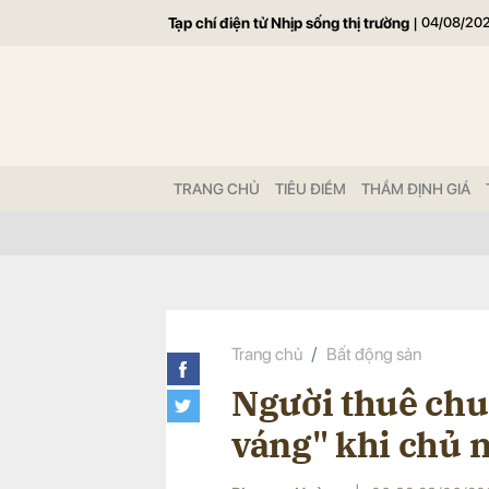
Tạp chí điện tử Nhịp sống thị trường
|
04/08/20
Gửi 
TRANG CHỦ
TIÊU ĐIỂM
THẨM ĐỊNH GIÁ
Trang chủ
Bất động sản
Người thuê chu
váng" khi chủ n