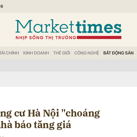
26
bình luận
TÀI CHÍNH
KINH DOANH
THẾ GIỚI
CÔNG NGHỆ
BẤT ĐỘNG SẢN
Hủy
G
ng cư Hà Nội "choáng
hà báo tăng giá