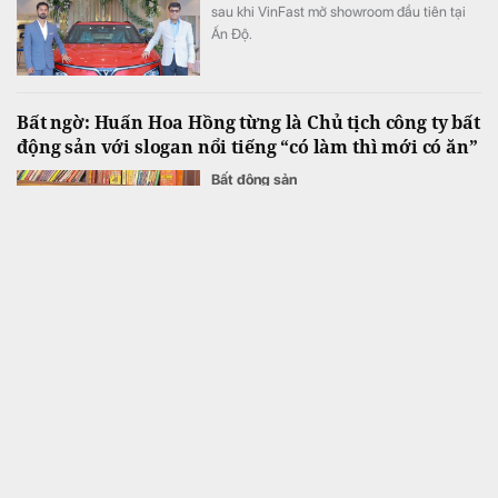
sau khi VinFast mở showroom đầu tiên tại
Ấn Độ.
Bất ngờ: Huấn Hoa Hồng từng là Chủ tịch công ty bất
động sản với slogan nổi tiếng “có làm thì mới có ăn”
Bất động sản
Huấn Hoa Hồng từng được giới thiệu là Chủ
tịch CTCP Bất động sản Hoa Hồng Land,
thành lập vào năm 2022 tại Hòa Bình cũ
(nay là tỉnh Phú Thọ).
Lãi suất ngân hàng 6/8 tại Agribank, Vietcombank,
BIDV, VietinBank, MB, Sacombank, HDBank,...
Tài chính
Khảo sát lãi suất huy động trực tuyến niêm
yết tại 34 ngân hàng ngày 6/8 cho thấy
ACB vẫn dẫn đầu với mức 7,8%/năm cho kỳ
hạn 12 tháng, trong khi LPBank duy trì mức