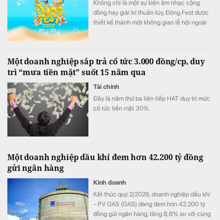
Không chỉ là một sự kiện âm nhạc cộng
đồng hay giải trí thuần túy, Đông Fest được
thiết kế thành một không gian lễ hội ngoài
trời đa trải nghiệm.
Một doanh nghiệp sắp trả cổ tức 3.000 đồng/cp, duy
trì “mưa tiền mặt” suốt 15 năm qua
Tài chính
Đây là năm thứ ba liên tiếp HAT duy trì mức
cổ tức tiền mặt 30%.
Một doanh nghiệp dầu khí đem hơn 42.200 tỷ đồng
gửi ngân hàng
Kinh doanh
Kết thúc quý 2/2026, doanh nghiệp dầu khí
- PV GAS (GAS) đang đem hơn 42.200 tỷ
đồng gửi ngân hàng, tăng 8,6% so với cùng