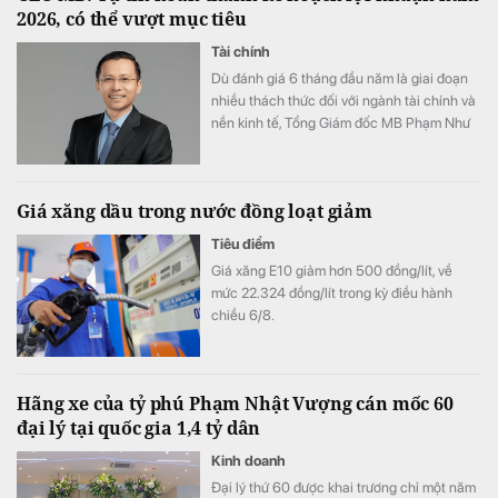
2026, có thể vượt mục tiêu
Tài chính
Dù đánh giá 6 tháng đầu năm là giai đoạn
nhiều thách thức đối với ngành tài chính và
nền kinh tế, Tổng Giám đốc MB Phạm Như
Ánh cho biết ngân hàng vẫn tự tin hoàn
thành kế hoạch lợi nhuận năm 2026, thậm
chí có thể đạt kết quả cao hơn mục tiêu đề
Giá xăng dầu trong nước đồng loạt giảm
ra.
Tiêu điểm
Giá xăng E10 giảm hơn 500 đồng/lít, về
mức 22.324 đồng/lít trong kỳ điều hành
chiều 6/8.
Hãng xe của tỷ phú Phạm Nhật Vượng cán mốc 60
đại lý tại quốc gia 1,4 tỷ dân
Kinh doanh
Đại lý thứ 60 được khai trương chỉ một năm