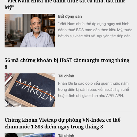
“Việt Nam chưa thể đánh thuế tất cả nhà, đất như
Mỹ”
Bất động sản
“Việt Nam chưa thể áp dụng ngay mô hình
đánh thuế BĐS toàn dân theo kiểu Mỹ, trước
hết do sự khác biệt về nguyên tắc tiếp cận
tài nguyên đất đai, từ đó dẫn tới sự khác
nhau căn bản về cơ cấu tiền lương”.
56 mã chứng khoán bị HoSE cắt margin trong tháng
8
Tài chính
Phần lớn là các cổ phiếu quen thuộc nằm
trong diện bị cảnh báo, kiểm soát, hạn chế
hoặc đình chỉ giao dịch như APG, APH,
DQC, DGC, HVN, LDG, OGC, NVT, PTL,
TDH, TLH, TMT, VCA,…
Chứng khoán Vietcap dự phóng VN-Index có thể
chạm mốc 1.885 điểm ngay trong tháng 8
Tài chính