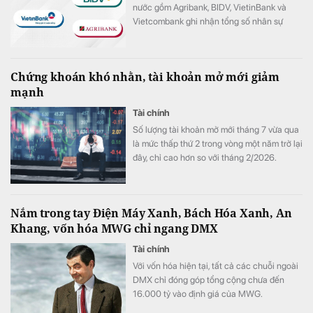
nước gồm Agribank, BIDV, VietinBank và
Vietcombank ghi nhận tổng số nhân sự
giảm hơn 1.100 người trong 6 tháng đầu
năm 2026.
Chứng khoán khó nhằn, tài khoản mở mới giảm
mạnh
Tài chính
Số lượng tài khoản mở mới tháng 7 vừa qua
là mức thấp thứ 2 trong vòng một năm trở lại
đây, chỉ cao hơn so với tháng 2/2026.
Nắm trong tay Điện Máy Xanh, Bách Hóa Xanh, An
Khang, vốn hóa MWG chỉ ngang DMX
Tài chính
Với vốn hóa hiện tại, tất cả các chuỗi ngoài
DMX chỉ đóng góp tổng cộng chưa đến
16.000 tỷ vào định giá của MWG.