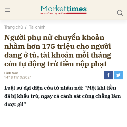
Trang chủ
Tài chính
bình luận
Người phụ nữ chuyển khoản
nhầm hơn 175 triệu cho người
đang ở tù, tài khoản mỗi tháng
còn tự động trừ tiền nộp phạt
Linh San
14:18 11/10/2024
Hủy
G
Luật sư đại diện của tù nhân nói: "Một khi tiền
đã bị khấu trừ, ngay cả cảnh sát cũng chẳng làm
được gì!"