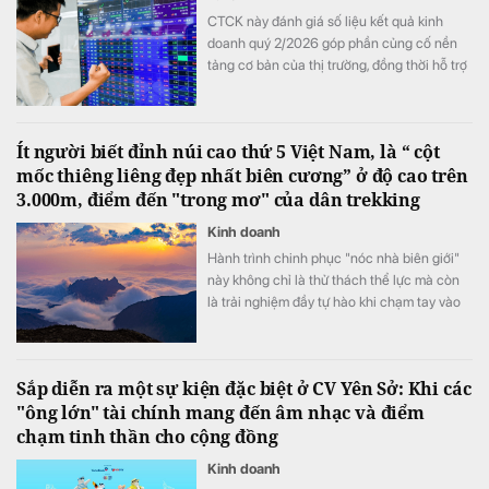
CTCK này đánh giá số liệu kết quả kinh
doanh quý 2/2026 góp phần củng cố nền
tảng cơ bản của thị trường, đồng thời hỗ trợ
mức định giá P/E hấp dẫn của VN-Index.
Ít người biết đỉnh núi cao thứ 5 Việt Nam, là “ cột
mốc thiêng liêng đẹp nhất biên cương” ở độ cao trên
3.000m, điểm đến "trong mơ" của dân trekking
Kinh doanh
Hành trình chinh phục "nóc nhà biên giới"
này không chỉ là thử thách thể lực mà còn
là trải nghiệm đầy tự hào khi chạm tay vào
cột mốc chủ quyền thiêng liêng giữa đại
ngàn Tây Bắc.
Sắp diễn ra một sự kiện đặc biệt ở CV Yên Sở: Khi các
"ông lớn" tài chính mang đến âm nhạc và điểm
chạm tinh thần cho cộng đồng
Kinh doanh