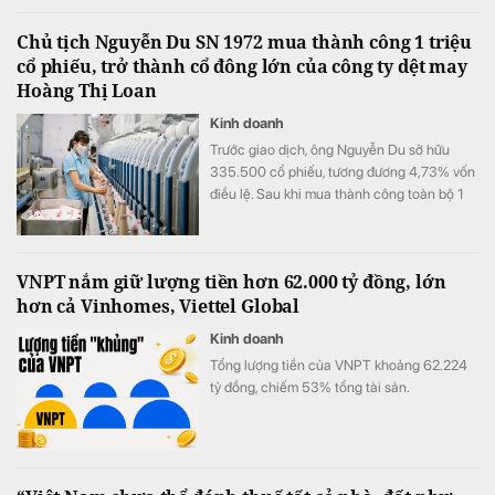
Chủ tịch Nguyễn Du SN 1972 mua thành công 1 triệu
cổ phiếu, trở thành cổ đông lớn của công ty dệt may
Hoàng Thị Loan
Kinh doanh
Trước giao dịch, ông Nguyễn Du sở hữu
335.500 cổ phiếu, tương đương 4,73% vốn
điều lệ. Sau khi mua thành công toàn bộ 1
triệu cổ phiếu đã đăng ký, lượng cổ phiếu
nắm giữ của ông tăng lên 1.335.500 đơn vị,
tương ứng 18,81% vốn.
VNPT nắm giữ lượng tiền hơn 62.000 tỷ đồng, lớn
hơn cả Vinhomes, Viettel Global
Kinh doanh
Tổng lượng tiền của VNPT khoảng 62.224
tỷ đồng, chiếm 53% tổng tài sản.