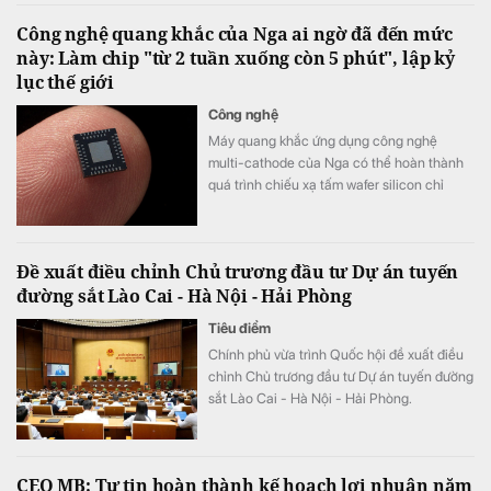
Công nghệ quang khắc của Nga ai ngờ đã đến mức
này: Làm chip "từ 2 tuần xuống còn 5 phút", lập kỷ
lục thế giới
Công nghệ
Máy quang khắc ứng dụng công nghệ
multi-cathode của Nga có thể hoàn thành
quá trình chiếu xạ tấm wafer silicon chỉ
trong khoảng 5 đến 7 phút, thay vì mất 2
tuần như trước đây, tương đương tốc độ xử
lý nhanh hơn tới 3.000 lần.
Đề xuất điều chỉnh Chủ trương đầu tư Dự án tuyến
đường sắt Lào Cai - Hà Nội - Hải Phòng
Tiêu điểm
Chính phủ vừa trình Quốc hội đề xuất điều
chỉnh Chủ trương đầu tư Dự án tuyến đường
sắt Lào Cai - Hà Nội - Hải Phòng.
CEO MB: Tự tin hoàn thành kế hoạch lợi nhuận năm