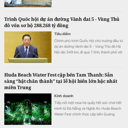
kỳ song doanh thu từ hoạt động tài chính lại
bất ngờ sụt giảm.
Trình Quốc hội dự án đường Vành đai 5 - Vùng Thủ
đô vốn sơ bộ 288.268 tỷ đồng
Tiêu điểm
Chính phủ trình Quốc hội chủ trương đầu tư
dự án đường Vành đai 5 - Vùng Thủ đô Hà
Nội dài 349 km, đi qua 7 tỉnh, thành phố với
tổng vốn sơ bộ 288.268 tỷ đồng. Dự án
hướng tới mục tiêu kết nối đồng bộ hạ tầng,
mở rộng không gian phát triển cho toàn
Huda Beach Water Fest cập bến Tam Thanh: Sẵn
vùng.
sàng “bật chân thành” tại lễ hội biển lớn bậc nhất
miền Trung
Kinh doanh
Tiếp nối một mùa hè quẩy hết sức chơi hết
mình từ Đà Nẵng và Nghệ An, Huda Beach
Water Fest chính thức cập bến Quảng
trường biển Tam Thanh ngày 8 - 9/8.