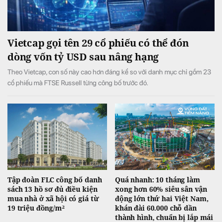
Vietcap gọi tên 29 cổ phiếu có thể đón
dòng vốn tỷ USD sau nâng hạng
Theo Vietcap, con số này cao hơn đáng kể so với danh mục chỉ gồm 23
cổ phiếu mà FTSE Russell từng công bố trước đó.
Tập đoàn FLC công bố danh
Quá nhanh: 10 tháng làm
sách 13 hồ sơ đủ điều kiện
xong hơn 60% siêu sân vận
mua nhà ở xã hội có giá từ
động lớn thứ hai Việt Nam,
19 triệu đồng/m²
khán đài 60.000 chỗ dần
thành hình, chuẩn bị lắp mái