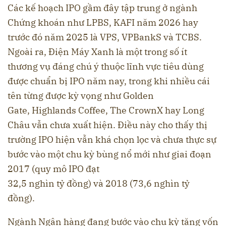
Các kế hoạch IPO gầm đây tập trung ở ngành
Chứng khoán như LPBS, KAFI năm 2026 hay
trước đó năm 2025 là VPS, VPBankS và TCBS.
Ngoài ra, Điện Máy Xanh là một trong số ít
thương vụ đáng chú ý thuộc lĩnh vực tiêu dùng
được chuẩn bị IPO năm nay, trong khi nhiều cái
tên từng được kỳ vọng như Golden
Gate, Highlands Coffee, The CrownX hay Long
Châu vẫn chưa xuất hiện. Điều này cho thấy thị
trường IPO hiện vẫn khá chọn lọc và chưa thực sự
bước vào một chu kỳ bùng nổ mới như giai đoạn
2017 (quy mô IPO đạt
32,5 nghìn tỷ đồng) và 2018 (73,6 nghìn tỷ
đồng).
Ngành Ngân hàng đang bước vào chu kỳ tăng vốn