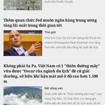
buôn lậu thuốc ho giả.
Thêm quan chức Fed muốn ngân hàng trung ương
tăng lãi suất trong thời gian tới
Thế giới
Chủ tịch Cục Dự trữ Liên bang Mỹ (Fed) chi
nhánh Minneapolis Neel Kashkari cho rằng
Fed nên sớm bắt đầu tăng lãi suất để đưa
lạm phát trở lại mục tiêu 2%.
Không phải Sa Pa, Việt Nam có 1 "thiên đường mây"
vừa được "Oscar của ngành du lịch" đề cử giải
thưởng, sở hữu khí hậu mát mẻ ở độ cao hơn 1.500
m
Bất động sản
Được biết đến là "thiên đường săn mây" của
vùng Tây Bắc, Tà Xùa (Sơn La) đang ghi
thêm dấu ấn trên bản đồ du lịch quốc tế khi