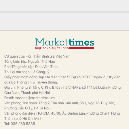
Ông Nguyễn Thái Huy bị miễn nhiệm
Tài chính
Vị này vẫn giữ chức Thành viên Hội đồng
quản trị và Thành viên Ủy Ban Kiểm toán.
Vietcap gọi tên 29 cổ phiếu có thể đón dòng vốn tỷ
USD sau nâng hạng
Tài chính
Theo Vietcap, con số này cao hơn đáng kể
so với danh mục chỉ gồm 23 cổ phiếu mà
FTSE Russell từng công bố trước đó.
Agriseco gọi tên 6 doanh nghiệp tăng trưởng, định
giá hợp lý