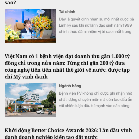
sao?
Tài chính
Đây là quyết định nhân sự mới nhất được bà
Linh ký sau khi nữ lãnh đạo sinh năm 1999
chính thức đảm nhiệm vị trí cao nhất trong
Hội đồng quản trị PC1
Việt Nam có 1 bệnh viện đạt doanh thu gần 1.000 tỷ
đồng chỉ trong nửa năm: Từng chi gần 200 tỷ đưa
công nghệ tiên tiến nhất thế giới về nước, được tạp
chí Mỹ vinh danh
Ngành hàng
Bệnh viện FV không chỉ được ghi nhận nhờ
chất lượng chuyên môn mà còn tạo dấu ấn
với chiến lược đầu tư mạnh vào các công
nghệ y tế hiện đại.
Khởi động Better Choice Awards 2026: Lần đầu vinh
danh doanh nghiệp kiến tạo đất nước