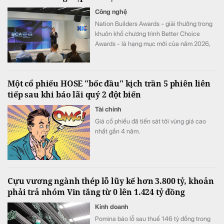
Công nghệ
Nation Builders Awards - giải thưởng trong
khuôn khổ chương trình Better Choice
Awards - là hạng mục mới của năm 2026,
tôn vinh những doanh nghiệp có đóng góp
nổi bật cho sự phát triển của đất nước.
Một cổ phiếu HOSE "bốc đầu" kịch trần 5 phiên liên
tiếp sau khi báo lãi quý 2 đột biến
Tài chính
Giá cổ phiếu đã tiến sát tới vùng giá cao
nhất gần 4 năm.
Cựu vương ngành thép lỗ lũy kế hơn 3.800 tỷ, khoản
phải trả nhóm Vin tăng từ 0 lên 1.424 tỷ đồng
Kinh doanh
Pomina báo lỗ sau thuế 146 tỷ đồng trong