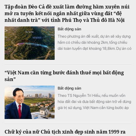
những điểm nhấn đáng chú ý của thị trường
Tập đoàn Đèo Cả đề xuất làm đường hầm xuyên núi
căn hộ cao cấp khu Nam TP.HCM.
mở ra tuyến kết nối ngắn nhất giữa vùng đất “đệ
nhất danh trà” với tỉnh Phú Thọ và Thủ đô Hà Nội
Bất động sản
Theo phương án đề xuất, dự án sẽ xây dựng
hầm có chiều dài khoảng 2km, tổng chiều
dài toàn tuyến đạt khoảng 18,8km. Dự án có
mức đầu tư dự kiến là 5.800 tỷ đồng.
“Việt Nam cần từng bước đánh thuế mọi bất động
sản”
Bất động sản
Theo TS Nguyễn Trí Hiếu, nếu muốn vốn
hóa đất đai và đưa bất động sản trở về đúng
giá trị sử dụng, Việt Nam cần từng bước áp
dụng thuế đối với mọi bất động sản.
Chữ ký của nữ Chủ tịch xinh đẹp sinh năm 1999 ra