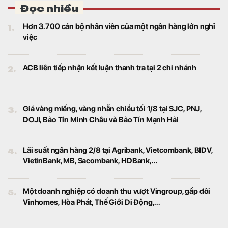
lao động cuối năm 2025, quy mô quỹ tương
đương hơn 100 triệu đồng cho mỗi nhân
viên.
Một thế lực vừa thẳng tay "xả" ròng hơn 700 tỷ đồng
cổ phiếu HoSE
Tài chính
Tự doanh CTCK bán ròng 728 tỷ đồng trên
HOSE.
“Gà đẻ trứng vàng” của MWG có thể mở hơn 1.000
cửa hàng trong năm nay, lợi nhuận nhiều khả năng
vượt kế hoạch
Tài chính
Chuỗi Bách Hóa Xanh – gà đẻ trứng vàng
của MWG đang tăng tốc mở rộng quy mô
với số lượng cửa hàng tăng chóng mặt.