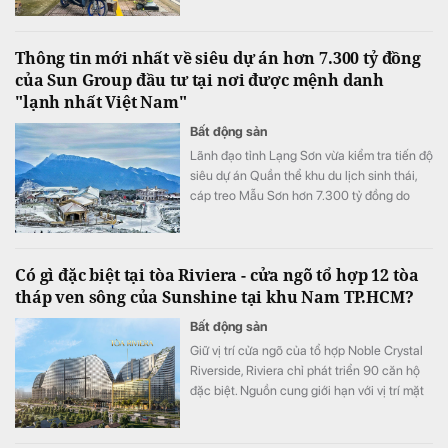
thường nắm nhiều thông tin hơn người mua.
Thông tin mới nhất về siêu dự án hơn 7.300 tỷ đồng
của Sun Group đầu tư tại nơi được mệnh danh
"lạnh nhất Việt Nam"
Bất động sản
Lãnh đạo tỉnh Lạng Sơn vừa kiểm tra tiến độ
siêu dự án Quần thể khu du lịch sinh thái,
cáp treo Mẫu Sơn hơn 7.300 tỷ đồng do
Tập đoàn Sun Group làm chủ đầu tư.
Có gì đặc biệt tại tòa Riviera - cửa ngõ tổ hợp 12 tòa
tháp ven sông của Sunshine tại khu Nam TP.HCM?
Bất động sản
Giữ vị trí cửa ngõ của tổ hợp Noble Crystal
Riverside, Riviera chỉ phát triển 90 căn hộ
đặc biệt. Nguồn cung giới hạn với vị trí mặt
tiền đại lộ Đào Trí cùng hệ tiện ích đa tầng
đang đưa tòa tháp này trở thành một trong