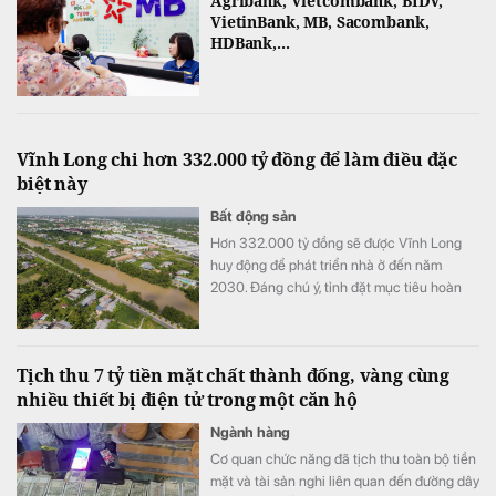
Agribank, Vietcombank, BIDV,
VietinBank, MB, Sacombank,
HDBank,...
Vĩnh Long chi hơn 332.000 tỷ đồng để làm điều đặc
biệt này
Bất động sản
Hơn 332.000 tỷ đồng sẽ được Vĩnh Long
huy động để phát triển nhà ở đến năm
2030. Đáng chú ý, tỉnh đặt mục tiêu hoàn
thành hơn 20.500 căn nhà ở xã hội và nâng
diện tích nhà ở bình quân lên 36 m²/người.
Tịch thu 7 tỷ tiền mặt chất thành đống, vàng cùng
nhiều thiết bị điện tử trong một căn hộ
Ngành hàng
Cơ quan chức năng đã tịch thu toàn bộ tiền
mặt và tài sản nghi liên quan đến đường dây