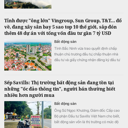
lần đầu được đề cử ở hạng mục "Điểm đến
mới nổi hàng đầu châu Á" tại World Travel
Awards 2026.
Tỉnh được "ông lớn" Vingroup, Sun Group, T&T... đổ
về, đang xây sân bay 5 sao top 10 thế giới, sắp đón
thêm 48 dự án với tổng vốn đầu tư gần 7 tỷ USD
Bất động sản
Tỉnh Bắc Ninh vừa trao quyết định chấp
thuận chủ trương đầu tư, chấp thuận nhà
đầu tư và giấy chứng nhận đăng ký đầu tư
cho 48 dự án với tổng vốn gần 180.000 tỷ
đồng (tương đương 6,93 tỷ USD).
Sếp Savills: Thị trường bất động sản đang tồn tại
những "ốc đảo thông tin", người bán thường biết
nhiều hơn người mua
Bất động sản
Ông Sử Ngọc Khương, Giám đốc Cấp cao
Bộ phận Đầu tư Savills Việt Nam cho biết,
bất động sản vốn là thị trường có mức độ
bất cân xứng thông tin cao khi người bán