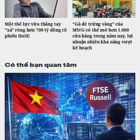
Một thế lực vừa thẳng tay
“Gà đẻ trứng vàng” của
"xả" ròng hơn 700 tỷ đồng cổ
MWG có thể mở hơn 1.000
phiếu HoSE
cửa hàng trong năm nay, lợi
nhuận nhiều khả năng vượt
kế hoạch
Có thể bạn quan tâm