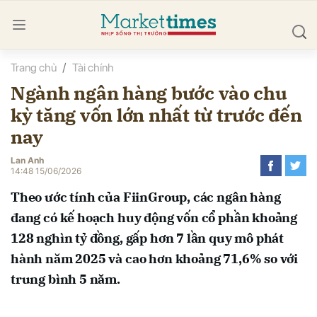
Trang chủ
Tài chính
bình luận
Ngành ngân hàng bước vào chu
kỳ tăng vốn lớn nhất từ trước đến
nay
Lan Anh
14:48 15/06/2026
Theo ước tính của FiinGroup, các ngân hàng
Hủy
G
đang có kế hoạch huy động vốn cổ phần khoảng
128 nghìn tỷ đồng, gấp hơn 7 lần quy mô phát
hành năm 2025 và cao hơn khoảng 71,6% so với
trung bình 5 năm.