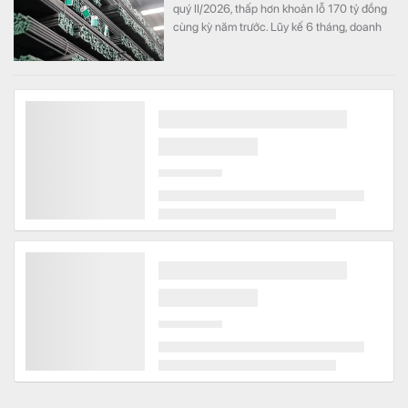
quý II/2026, thấp hơn khoản lỗ 170 tỷ đồng
cùng kỳ năm trước. Lũy kế 6 tháng, doanh
nghiệp lỗ 325 tỷ đồng, chỉ cải thiện khoảng
4 tỷ đồng so với nửa đầu năm 2025.
Honda Motor lỗ 10 tỷ USD từ xe điện năm 2025-2026,
ước tính lỗ thêm 3,3 tỷ USD năm 2026-2027
Kinh doanh
Honda Motor Co. sẽ ghi nhận lỗ khoảng 13
tỷ USD liên quan đến chiến lược xe điện
trong hai năm tài chính 2026 và 2027,
tương đương khoảng ba năm lợi nhuận hoạt
động và nhiều hơn tổng chi tiêu nghiên cứu
và phát triển (R&D) của cả một năm.
Công ty may có quỹ phúc lợi gần bằng vốn điều lệ
cho gần 1.700 nhân viên: Lớn hơn cả các đối thủ có
hàng chục nghìn nhân viên
Kinh doanh
Quỹ khen thưởng, phúc lợi của May Hưng
Yên đã lên tới 174 tỷ đồng, gần bằng vốn
điều lệ doanh nghiệp. Nếu quy đổi theo số