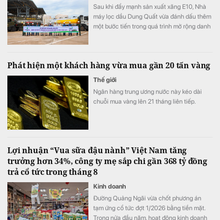
Sau khi đẩy mạnh sản xuất xăng E10, Nhà
máy lọc dầu Dung Quất vừa đánh dấu thêm
một bước tiến trong quá trình mở rộng danh
mục sản phẩm năng lượng xanh.
Phát hiện một khách hàng vừa mua gần 20 tấn vàng
Thế giới
Ngân hàng trung ương nước này kéo dài
chuỗi mua vàng lên 21 tháng liên tiếp.
Lợi nhuận “Vua sữa đậu nành” Việt Nam tăng
trưởng hơn 34%, công ty mẹ sắp chi gần 368 tỷ đồng
trả cổ tức trong tháng 8
Kinh doanh
Đường Quảng Ngãi vừa chốt phương án
tạm ứng cổ tức đợt 1/2026 bằng tiền mặt.
Trong nửa đầu năm, hoạt động kinh doanh