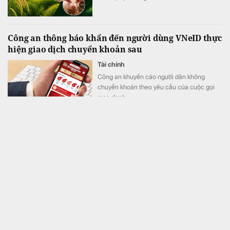
Công an thông báo khẩn đến người dùng VNeID thực
hiện giao dịch chuyển khoản sau
Tài chính
Công an khuyến cáo người dân không
chuyển khoản theo yêu cầu của cuộc gọi
mạo danh.
Trung Quốc: Tịch thu 46,4 kg vàng gồm nhiều thỏi
vàng lớn nhỏ, trị giá hơn 14,7 tỷ đồng của một
doanh nhân
Tài chính
Một doanh nhân Trung Quốc từng bị cảnh
sát tịch thu 46,4 kg vàng vì kinh doanh trái
phép. Sau 13 năm, trải qua 2 lần bị bắt và 4
lần xét xử, số vàng được xử lý thế nào?