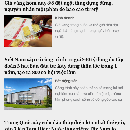
Giá vàng hôm nay 8/8 đột ngột tăng dựng đứng,
nguyên nhân một phần do báo cáo từ Mỹ
Kinh doanh
Giá vàng trong nước và thế giới đều đột
ngột bật tăng mạnh trong ngày hôm nay
(8/8).
Việt Nam sắp có công trình trị giá 940 tỷ đồng do tập
đoàn Nhật Bản đầu tư: Xây dựng thần tốc trong 1
năm, tạo ra 800 cơ hội việc làm
Bất động sản
Công trình này hoàn thành sẽ mang lại trải
nghiệm mua sắm và giải trí hiện đại, nâng
tầm phong cách sống và đóng góp vào sự
phát triển kinh tế – xã hội của cộng đồng
địa phương.
Trung Quốc xây siêu đập thủy điện lớn nhất thế giới,
gấp 3 lần Tam Hiệp: Nước láng giềng Tây Nam lo