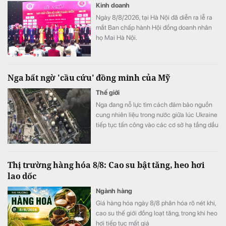
Kinh doanh
Ngày 8/8/2026, tại Hà Nội đã diễn ra lễ ra
mắt Ban chấp hành Hội đồng doanh nhân
họ Mai Hà Nội.
Nga bất ngờ 'cầu cứu' đồng minh của Mỹ
Thế giới
Nga đang nỗ lực tìm cách đảm bảo nguồn
cung nhiên liệu trong nước giữa lúc Ukraine
tiếp tục tấn công vào các cơ sở hạ tầng dầu
khí nước này.
Thị trường hàng hóa 8/8: Cao su bật tăng, heo hơi
lao dốc
Ngành hàng
Giá hàng hóa ngày 8/8 phân hóa rõ nét khi,
cao su thế giới đồng loạt tăng, trong khi heo
hơi tiếp tục mất giá