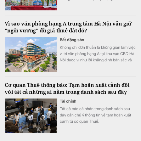
của doanh nghiệp tiếp tục tăng trưởng với
mảng sữa đậu nành là điểm sáng.
Vì sao văn phòng hạng A trung tâm Hà Nội vẫn giữ
"ngôi vương" dù giá thuê đắt đỏ?
Bất động sản
Không chỉ đơn thuần là không gian làm việc,
vị trí văn phòng hạng A tại khu vực CBD Hà
Nội được ví như lời khẳng định bản sắc và
uy tín thương hiệu. Mặc cho xu hướng dịch
chuyển ra vùng ven, hệ sinh thái thương mại
cùng khả năng kết nối hoàn hảo tiếp tục
Cơ quan Thuế thông báo: Tạm hoãn xuất cảnh đối
biến khu vực trung tâm thành lựa chọn hàng
với tất cả những ai nằm trong danh sách sau đây
đầu của các tập đoàn đa quốc gia.
Tài chính
Tất cả các cá nhân trong danh sách sau
đây cần chú ý thông tin về tạm hoãn xuất
cảnh từ cơ quan Thuế.