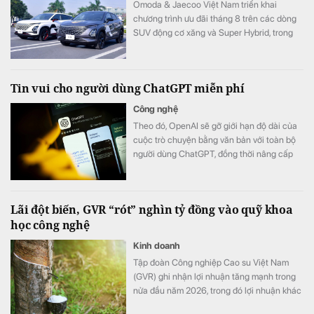
Omoda & Jaecoo Việt Nam triển khai
chương trình ưu đãi tháng 8 trên các dòng
SUV động cơ xăng và Super Hybrid, trong
đó một số mẫu được hỗ trợ chi phí nhiên
liệu trong nhiều năm và hỗ trợ lãi suất trong
12 tháng đầu.
Tin vui cho người dùng ChatGPT miễn phí
Công nghệ
Theo đó, OpenAI sẽ gỡ giới hạn độ dài của
cuộc trò chuyện bằng văn bản với toàn bộ
người dùng ChatGPT, đồng thời nâng cấp
các mô hình mặc định.
Lãi đột biến, GVR “rót” nghìn tỷ đồng vào quỹ khoa
học công nghệ
Kinh doanh
Tập đoàn Công nghiệp Cao su Việt Nam
(GVR) ghi nhận lợi nhuận tăng mạnh trong
nửa đầu năm 2026, trong đó lợi nhuận khác
đóng góp đáng kể. Đáng chú ý, chi phí