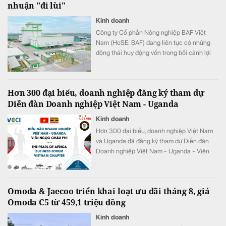
nhuận "đi lùi"
Kinh doanh
Công ty Cổ phần Nông nghiệp BAF Việt
Nam (HoSE: BAF) đang liên tục có những
động thái huy động vốn trong bối cảnh lợi
nhuận của doanh nghiệp "đi lùi" so với cùng
kỳ năm 2025.
Hơn 300 đại biểu, doanh nghiệp đăng ký tham dự
Diễn đàn Doanh nghiệp Việt Nam - Uganda
Kinh doanh
Hơn 300 đại biểu, doanh nghiệp Việt Nam
và Uganda đã đăng ký tham dự Diễn đàn
Doanh nghiệp Việt Nam - Uganda - Viên
ngọc Châu Phi (The Pearl of Africa –
Uganda Business Forum & Expo Vietnam
Chapter) năm 2026.
Omoda & Jaecoo triển khai loạt ưu đãi tháng 8, giá
Omoda C5 từ 459,1 triệu đồng
Kinh doanh