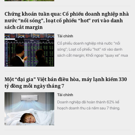
nghiên cứu khoa học và công nghệ trong
quý II tăng hơn 145 lần, kéo quỹ phát triển
Chứng khoán tuần qua: Cổ phiếu doanh nghiệp nhà
khoa học và công nghệ của tập đoàn lên
nước “nổi sóng”, loạt cổ phiếu “hot” rơi vào danh
hơn 1.710 tỷ đồng.
sách cắt margin
Tài chính
Cổ phiếu doanh nghiệp nhà nước “nổi
sóng”; Loạt cổ phiếu “hot” rơi vào danh
sách cắt margin; Khối ngoại “quay xe” mua
ròng trở lại; Chứng khoán khó nhằn, tài
khoản mở mới giảm mạnh, …
Một “đại gia” Việt bán điều hòa, máy lạnh kiếm 330
tỷ đồng mỗi ngày tháng 7
Tài chính
Doanh nghiệp đã hoàn thành 62% kế
hoạch doanh thu cả năm sau 7 tháng.