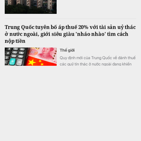
Trung Quốc tuyên bố áp thuế 20% với tài sản uỷ thác
ở nước ngoài, giới siêu giàu 'nháo nhào' tìm cách
nộp tiền
Thế giới
Quy định mới của Trung Quốc về đánh thuế
các quỹ tín thác ở nước ngoài đang khiến
giới siêu giàu nước này như ngồi trên đống
lửa.
ACB Long An có tồn tại, hạn chế, rủi ro trong hoạt
động cho vay
Tài chính
Theo kết luận thanh tra do NHNN vừa ban
hành, hoạt động của ACB Long An còn phát
sinh một số tồn tại, hạn hạn chế, rủi ro về
nguyên tắc vay vốn; thẩm định, xét duyệt