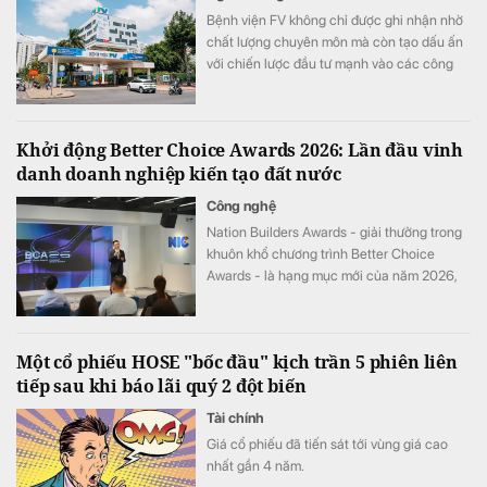
Bệnh viện FV không chỉ được ghi nhận nhờ
chất lượng chuyên môn mà còn tạo dấu ấn
với chiến lược đầu tư mạnh vào các công
nghệ y tế hiện đại.
Khởi động Better Choice Awards 2026: Lần đầu vinh
danh doanh nghiệp kiến tạo đất nước
Công nghệ
Nation Builders Awards - giải thưởng trong
khuôn khổ chương trình Better Choice
Awards - là hạng mục mới của năm 2026,
tôn vinh những doanh nghiệp có đóng góp
nổi bật cho sự phát triển của đất nước.
Một cổ phiếu HOSE "bốc đầu" kịch trần 5 phiên liên
tiếp sau khi báo lãi quý 2 đột biến
Tài chính
Giá cổ phiếu đã tiến sát tới vùng giá cao
nhất gần 4 năm.