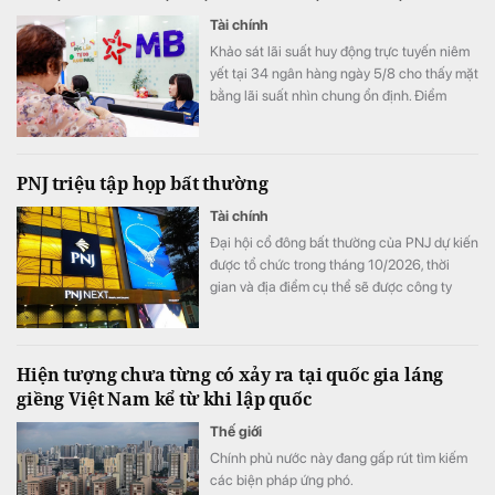
Tài chính
Khảo sát lãi suất huy động trực tuyến niêm
yết tại 34 ngân hàng ngày 5/8 cho thấy mặt
bằng lãi suất nhìn chung ổn định. Điểm
đáng chú ý là SeABank đồng loạt giảm lãi
suất ở nhiều kỳ hạn, trong khi ACB tiếp tục
dẫn đầu với 7,8%/năm và LPBank duy trì
PNJ triệu tập họp bất thường
mức 7,3%/năm.
Tài chính
Đại hội cổ đông bất thường của PNJ dự kiến
được tổ chức trong tháng 10/2026, thời
gian và địa điểm cụ thể sẽ được công ty
thông báo sau.
Hiện tượng chưa từng có xảy ra tại quốc gia láng
giềng Việt Nam kể từ khi lập quốc
Thế giới
Chính phủ nước này đang gấp rút tìm kiếm
các biện pháp ứng phó.