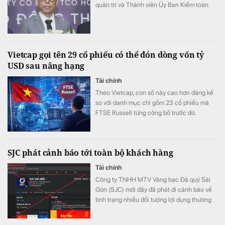
quản trị và Thành viên Ủy Ban Kiểm toán.
Vietcap gọi tên 29 cổ phiếu có thể đón dòng vốn tỷ
USD sau nâng hạng
Tài chính
Theo Vietcap, con số này cao hơn đáng kể
so với danh mục chỉ gồm 23 cổ phiếu mà
FTSE Russell từng công bố trước đó.
SJC phát cảnh báo tới toàn bộ khách hàng
Tài chính
Công ty TNHH MTV Vàng bạc Đá quý Sài
Gòn (SJC) mới đây đã phát đi cảnh báo về
tình trạng nhiều đối tượng lợi dụng thương
hiệu SJC để lập fanpage giả mạo nhằm lừa
đảo khách hàng.