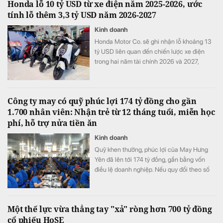
Honda lỗ 10 tỷ USD từ xe điện năm 2025-2026, ước
tính lỗ thêm 3,3 tỷ USD năm 2026-2027
Kinh doanh
Honda Motor Co. sẽ ghi nhận lỗ khoảng 13
tỷ USD liên quan đến chiến lược xe điện
trong hai năm tài chính 2026 và 2027,
tương đương khoảng ba năm lợi nhuận hoạt
động và nhiều hơn tổng chi tiêu nghiên cứu
và phát triển (R&D) của cả một năm.
Công ty may có quỹ phúc lợi 174 tỷ đồng cho gần
1.700 nhân viên: Nhận trẻ từ 12 tháng tuổi, miễn học
phí, hỗ trợ nửa tiền ăn
Kinh doanh
Quỹ khen thưởng, phúc lợi của May Hưng
Yên đã lên tới 174 tỷ đồng, gần bằng vốn
điều lệ doanh nghiệp. Nếu quy đổi theo số
lao động cuối năm 2025, quy mô quỹ tương
đương hơn 100 triệu đồng cho mỗi nhân
viên.
Một thế lực vừa thẳng tay "xả" ròng hơn 700 tỷ đồng
cổ phiếu HoSE