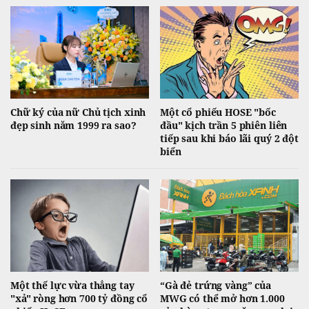
Chữ ký của nữ Chủ tịch xinh
Một cổ phiếu HOSE "bốc
đẹp sinh năm 1999 ra sao?
đầu" kịch trần 5 phiên liên
tiếp sau khi báo lãi quý 2 đột
biến
Một thế lực vừa thẳng tay
“Gà đẻ trứng vàng” của
"xả" ròng hơn 700 tỷ đồng cổ
MWG có thể mở hơn 1.000