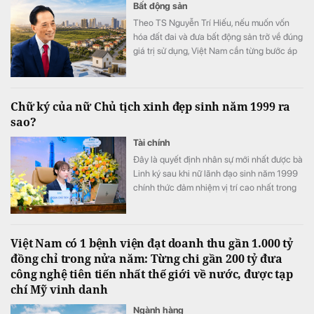
Bất động sản
Theo TS Nguyễn Trí Hiếu, nếu muốn vốn
hóa đất đai và đưa bất động sản trở về đúng
giá trị sử dụng, Việt Nam cần từng bước áp
dụng thuế đối với mọi bất động sản.
Chữ ký của nữ Chủ tịch xinh đẹp sinh năm 1999 ra
sao?
Tài chính
Đây là quyết định nhân sự mới nhất được bà
Linh ký sau khi nữ lãnh đạo sinh năm 1999
chính thức đảm nhiệm vị trí cao nhất trong
Hội đồng quản trị PC1
Việt Nam có 1 bệnh viện đạt doanh thu gần 1.000 tỷ
đồng chỉ trong nửa năm: Từng chi gần 200 tỷ đưa
công nghệ tiên tiến nhất thế giới về nước, được tạp
chí Mỹ vinh danh
Ngành hàng