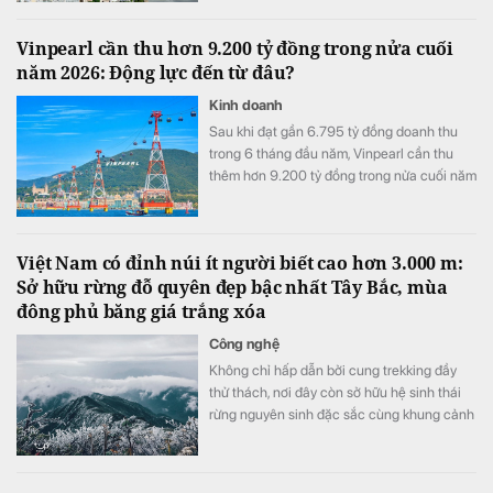
Vinpearl cần thu hơn 9.200 tỷ đồng trong nửa cuối
năm 2026: Động lực đến từ đâu?
Kinh doanh
Sau khi đạt gần 6.795 tỷ đồng doanh thu
trong 6 tháng đầu năm, Vinpearl cần thu
thêm hơn 9.200 tỷ đồng trong nửa cuối năm
để hoàn thành kế hoạch 16.000 tỷ đồng.
Việt Nam có đỉnh núi ít người biết cao hơn 3.000 m:
Sở hữu rừng đỗ quyên đẹp bậc nhất Tây Bắc, mùa
đông phủ băng giá trắng xóa
Công nghệ
Không chỉ hấp dẫn bởi cung trekking đầy
thử thách, nơi đây còn sở hữu hệ sinh thái
rừng nguyên sinh đặc sắc cùng khung cảnh
biến đổi theo từng mùa trong năm.