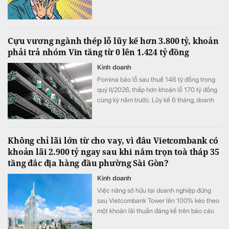
Cựu vương ngành thép lỗ lũy kế hơn 3.800 tỷ, khoản
phải trả nhóm Vin tăng từ 0 lên 1.424 tỷ đồng
Kinh doanh
Pomina báo lỗ sau thuế 146 tỷ đồng trong
quý II/2026, thấp hơn khoản lỗ 170 tỷ đồng
cùng kỳ năm trước. Lũy kế 6 tháng, doanh
nghiệp lỗ 325 tỷ đồng, chỉ cải thiện khoảng
4 tỷ đồng so với nửa đầu năm 2025.
Không chỉ lãi lớn từ cho vay, vì đâu Vietcombank có
khoản lãi 2.900 tỷ ngay sau khi nắm trọn toà tháp 35
tầng đắc địa hàng đầu phường Sài Gòn?
Kinh doanh
Việc nâng sở hữu tại doanh nghiệp đứng
sau Vietcombank Tower lên 100% kéo theo
một khoản lãi thuần đáng kể trên báo cáo
tài chính hợp nhất của Vietcombank.