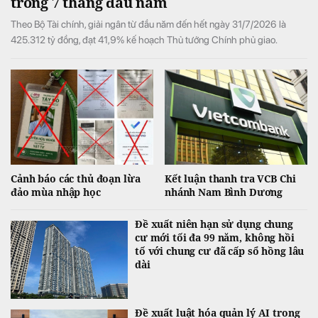
trong 7 tháng đầu năm
Theo Bộ Tài chính, giải ngân từ đầu năm đến hết ngày 31/7/2026 là
425.312 tỷ đồng, đạt 41,9% kế hoạch Thủ tướng Chính phủ giao.
Cảnh báo các thủ đoạn lừa
Kết luận thanh tra VCB Chi
đảo mùa nhập học
nhánh Nam Bình Dương
Đề xuất niên hạn sử dụng chung
cư mới tối đa 99 năm, không hồi
tố với chung cư đã cấp sổ hồng lâu
dài
Đề xuất luật hóa quản lý AI trong