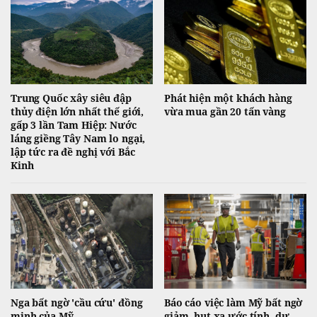
Trung Quốc xây siêu đập
Phát hiện một khách hàng
thủy điện lớn nhất thế giới,
vừa mua gần 20 tấn vàng
gấp 3 lần Tam Hiệp: Nước
láng giềng Tây Nam lo ngại,
lập tức ra đề nghị với Bắc
Kinh
Nga bất ngờ 'cầu cứu' đồng
Báo cáo việc làm Mỹ bất ngờ
minh của Mỹ
giảm, hụt xa ước tính, dự