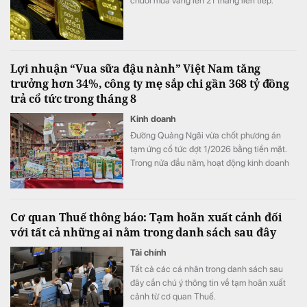
chuỗi mua vàng lên 21 tháng liên tiếp.
Lợi nhuận “Vua sữa đậu nành” Việt Nam tăng
trưởng hơn 34%, công ty mẹ sắp chi gần 368 tỷ đồng
trả cổ tức trong tháng 8
Kinh doanh
Đường Quảng Ngãi vừa chốt phương án
tạm ứng cổ tức đợt 1/2026 bằng tiền mặt.
Trong nửa đầu năm, hoạt động kinh doanh
của doanh nghiệp tiếp tục tăng trưởng với
mảng sữa đậu nành là điểm sáng.
Cơ quan Thuế thông báo: Tạm hoãn xuất cảnh đối
với tất cả những ai nằm trong danh sách sau đây
Tài chính
Tất cả các cá nhân trong danh sách sau
đây cần chú ý thông tin về tạm hoãn xuất
cảnh từ cơ quan Thuế.