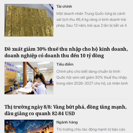
Tài chính
Một doanh nhân Trung Quốc từng bị cảnh
sát tịch thu 46,4 kg vàng vì kinh doanh trái
phép. Sau 13 năm, trải qua 2 lần bị bắt và 4
lần xét xử, số vàng được xử lý thế nào?
Đề xuất giảm 30% thuế thu nhập cho hộ kinh doanh,
doanh nghiệp có doanh thu đến 10 tỷ đồng
Tiêu điểm
Chính phủ cho biết đang chuẩn bị trình
Quốc hội xem xét giảm 30% thuế thu nhập
trong năm 2026-2027 cho hộ, cá nhân kinh
doanh và doanh nghiệp có mức doanh thu
đến 10 tỷ đồng và nâng mức doanh thu để
xác định phương pháp tính thuế đơn giản.
Thị trường ngày 8/8: Vàng bứt phá, đồng tăng mạnh,
dầu giằng co quanh 82-84 USD
Ngành hàng
Thị trường chịu tác động mạnh từ báo cáo