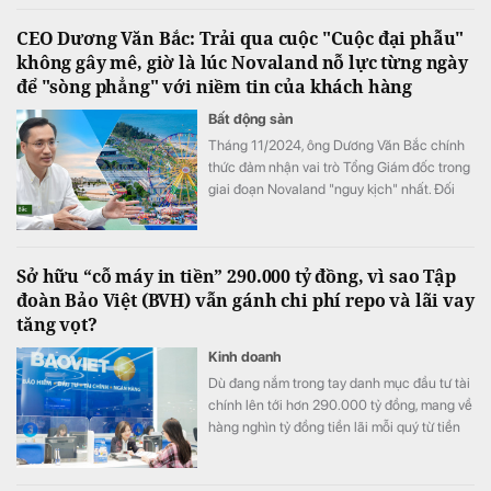
CEO Dương Văn Bắc: Trải qua cuộc "Cuộc đại phẫu"
không gây mê, giờ là lúc Novaland nỗ lực từng ngày
để "sòng phẳng" với niềm tin của khách hàng
Bất động sản
Tháng 11/2024, ông Dương Văn Bắc chính
thức đảm nhận vai trò Tổng Giám đốc trong
giai đoạn Novaland "nguy kịch" nhất. Đối
với ông Bắc, đây không phải là liều lĩnh mà
sự lựa chọn của niềm tin. Và cuộc đại phẫu
không gây mê kéo dài gần 2 năm sau đó đã
Sở hữu “cỗ máy in tiền” 290.000 tỷ đồng, vì sao Tập
biến một tập đoàn bất động sản đang vật
đoàn Bảo Việt (BVH) vẫn gánh chi phí repo và lãi vay
lộn với khó khăn trở thành một "đội quân
tăng vọt?
chiến binh" hồi sinh.
Kinh doanh
Dù đang nắm trong tay danh mục đầu tư tài
chính lên tới hơn 290.000 tỷ đồng, mang về
hàng nghìn tỷ đồng tiền lãi mỗi quý từ tiền
gửi và trái phiếu, Tập đoàn Bảo Việt (HoSE:
BVH) vẫn ghi nhận chi phí tài chính tăng