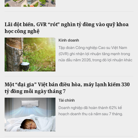
Lãi đột biến, GVR “rót” nghìn tỷ đồng vào quỹ khoa
học công nghệ
Kinh doanh
Tập đoàn Công nghiệp Cao su Việt Nam
(GVR) ghi nhận lợi nhuận tăng mạnh trong
nửa đầu năm 2026, trong đó lợi nhuận khác
đóng góp đáng kể. Đáng chú ý, chi phí
nghiên cứu khoa học và công nghệ trong
quý II tăng hơn 145 lần, kéo quỹ phát triển
Một “đại gia” Việt bán điều hòa, máy lạnh kiếm 330
khoa học và công nghệ của tập đoàn lên
tỷ đồng mỗi ngày tháng 7
hơn 1.710 tỷ đồng.
Tài chính
Doanh nghiệp đã hoàn thành 62% kế
hoạch doanh thu cả năm sau 7 tháng.