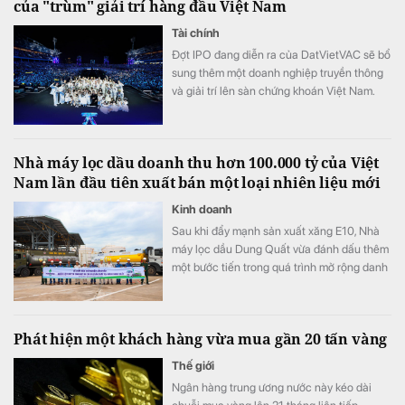
của "trùm" giải trí hàng đầu Việt Nam
Tài chính
Đợt IPO đang diễn ra của DatVietVAC sẽ bổ
sung thêm một doanh nghiệp truyền thông
và giải trí lên sàn chứng khoán Việt Nam.
Khác với nhiều doanh nghiệp truyền thống,
phần lớn giá trị của DatVietVAC không đến
từ nhà máy, hàng tồn kho hay tài sản cố
Nhà máy lọc dầu doanh thu hơn 100.000 tỷ của Việt
định, mà từ các tài sản sở hữu trí tuệ (IP) -
Nam lần đầu tiên xuất bán một loại nhiên liệu mới
nhóm tài sản gần như chưa được phản ánh
đầy đủ trên bảng cân đối kế toán.
Kinh doanh
Sau khi đẩy mạnh sản xuất xăng E10, Nhà
máy lọc dầu Dung Quất vừa đánh dấu thêm
một bước tiến trong quá trình mở rộng danh
mục sản phẩm năng lượng xanh.
Phát hiện một khách hàng vừa mua gần 20 tấn vàng
Thế giới
Ngân hàng trung ương nước này kéo dài