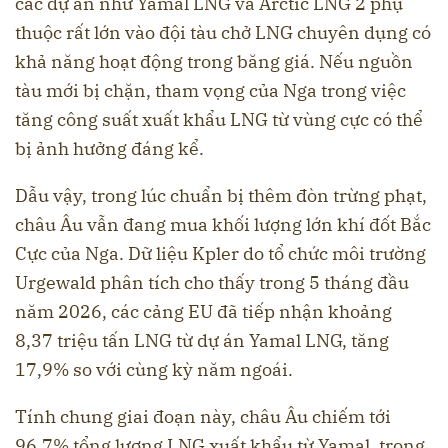
các dự án như Yamal LNG và Arctic LNG 2 phụ
thuộc rất lớn vào đội tàu chở LNG chuyên dụng có
khả năng hoạt động trong băng giá. Nếu nguồn
tàu mới bị chặn, tham vọng của Nga trong việc
tăng công suất xuất khẩu LNG từ vùng cực có thể
bị ảnh hưởng đáng kể.
Dẫu vậy, trong lúc chuẩn bị thêm đòn trừng phạt,
châu Âu vẫn đang mua khối lượng lớn khí đốt Bắc
Cực của Nga. Dữ liệu Kpler do tổ chức môi trường
Urgewald phân tích cho thấy trong 5 tháng đầu
năm 2026, các cảng EU đã tiếp nhận khoảng
8,37 triệu tấn LNG từ dự án Yamal LNG, tăng
17,9% so với cùng kỳ năm ngoái.
Tính chung giai đoạn này, châu Âu chiếm tới
96,7% tổng lượng LNG xuất khẩu từ Yamal, trong