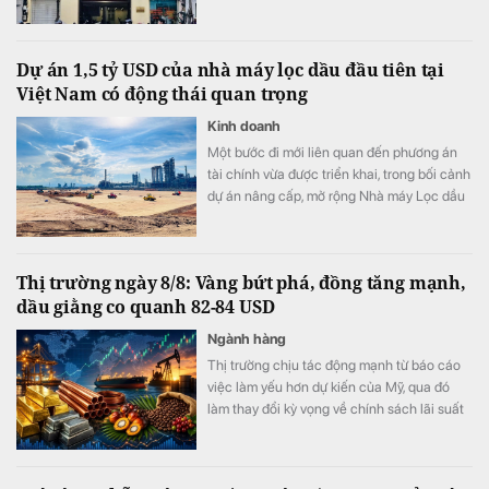
Dự án 1,5 tỷ USD của nhà máy lọc dầu đầu tiên tại
Việt Nam có động thái quan trọng
Kinh doanh
Một bước đi mới liên quan đến phương án
tài chính vừa được triển khai, trong bối cảnh
dự án nâng cấp, mở rộng Nhà máy Lọc dầu
Dung Quất đang được đẩy nhanh tiến độ.
Thị trường ngày 8/8: Vàng bứt phá, đồng tăng mạnh,
dầu giằng co quanh 82-84 USD
Ngành hàng
Thị trường chịu tác động mạnh từ báo cáo
việc làm yếu hơn dự kiến của Mỹ, qua đó
làm thay đổi kỳ vọng về chính sách lãi suất
của Cục Dự trữ Liên bang Mỹ (Fed). Trong
khi vàng và nhóm kim loại quý hưởng lợi rõ
rệt từ triển vọng lãi suất bớt thắt chặt, giá