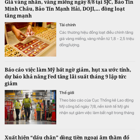
Giá vàng nhẫn, vàng miếng ngày 8/8 tại SJC, Bảo Tín
dầu biến động mạnh do những diễn biến
Minh Châu, Bảo Tín Mạnh Hải, DOJI,... đồng loạt
liên quan xung đột Mỹ-Iran và eo biển
tăng mạnh
Hormuz.
Tài chính
Các thương hiệu đồng loạt điều chỉnh tăng
giá vàng miếng, vàng nhẫn từ 1,8 - 2,5 triệu
đồng/lượng.
Báo cáo việc làm Mỹ bất ngờ giảm, hụt xa ước tính,
dự báo khả năng Fed tăng lãi suất tháng 9 lập tức
giảm
Thế giới
Theo báo cáo của Cục Thống kê Lao động
Mỹ công bố ngày 7/8, nền kinh tế Mỹ ghi
nhận sụt giảm việc làm bất ngờ trong tháng
7.
Xuất hiện “dấu chân” dòng tiền ngoại âm thầm đổ