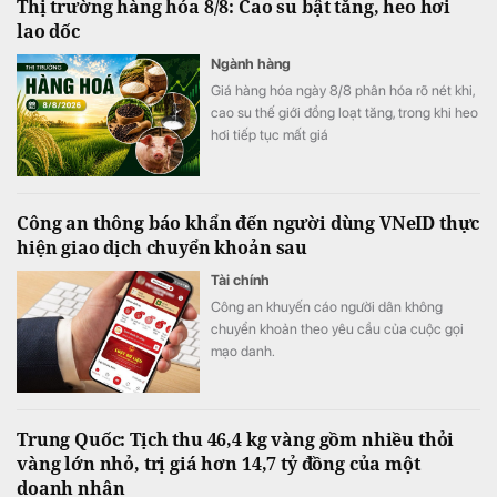
Thị trường hàng hóa 8/8: Cao su bật tăng, heo hơi
lao dốc
Ngành hàng
Giá hàng hóa ngày 8/8 phân hóa rõ nét khi,
cao su thế giới đồng loạt tăng, trong khi heo
hơi tiếp tục mất giá
Công an thông báo khẩn đến người dùng VNeID thực
hiện giao dịch chuyển khoản sau
Tài chính
Công an khuyến cáo người dân không
chuyển khoản theo yêu cầu của cuộc gọi
mạo danh.
Trung Quốc: Tịch thu 46,4 kg vàng gồm nhiều thỏi
vàng lớn nhỏ, trị giá hơn 14,7 tỷ đồng của một
doanh nhân