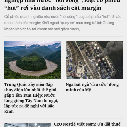
“hot” rơi vào danh sách cắt margin
Cổ phiếu doanh nghiệp nhà nước “nổi sóng”; Loạt cổ phiếu “hot” rơi vào
danh sách cắt margin; Khối ngoại “quay xe” mua ròng trở lại; Chứng
khoán khó nhằn, tài khoản mở mới giảm mạnh, …
Trung Quốc xây siêu đập
Nga bất ngờ 'cầu cứu' đồng
thủy điện lớn nhất thế giới,
minh của Mỹ
gấp 3 lần Tam Hiệp: Nước
láng giềng Tây Nam lo ngại,
lập tức ra đề nghị với Bắc
Kinh
CEO Nestlé Việt Nam: Ưu đãi thuế