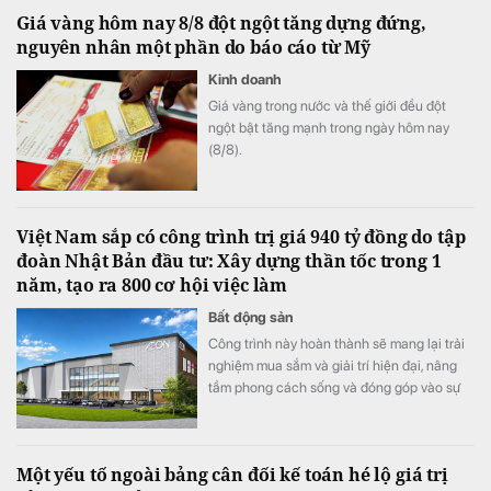
Giá vàng hôm nay 8/8 đột ngột tăng dựng đứng,
nguyên nhân một phần do báo cáo từ Mỹ
Kinh doanh
Giá vàng trong nước và thế giới đều đột
ngột bật tăng mạnh trong ngày hôm nay
(8/8).
Việt Nam sắp có công trình trị giá 940 tỷ đồng do tập
đoàn Nhật Bản đầu tư: Xây dựng thần tốc trong 1
năm, tạo ra 800 cơ hội việc làm
Bất động sản
Công trình này hoàn thành sẽ mang lại trải
nghiệm mua sắm và giải trí hiện đại, nâng
tầm phong cách sống và đóng góp vào sự
phát triển kinh tế – xã hội của cộng đồng
địa phương.
Một yếu tố ngoài bảng cân đối kế toán hé lộ giá trị