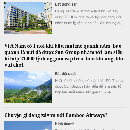
Bất động sản
Hàng loạt đề xuất mới vừa được Sở Xây
dựng TP.HCM đưa ra với kỳ vọng thay đổi
cách quản lý, vận hành các khu chung cư,
đồng thời nâng cao chất lượng sống của
người dân trong thời gian tới.
Việt Nam có 1 nơi khí hậu mát mẻ quanh năm, bao
quanh là núi đá được Sun Group nhắm tới làm siêu
tổ hợp 21.000 tỷ đồng gồm cáp treo, tắm khoáng, khu
vui chơi
Bất động sản
Nhờ sở hữu những nét đặc biệt, Đồi Thung
được Sun Group nhắm đến để làm siêu tổ
hợp lớn nhất miền Bắc gần 585 ha.
Chuyện gì đang xảy ra với Bamboo Airways?
Kinh doanh