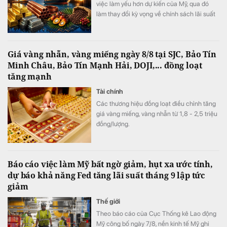
việc làm yếu hơn dự kiến của Mỹ, qua đó
làm thay đổi kỳ vọng về chính sách lãi suất
của Cục Dự trữ Liên bang Mỹ (Fed). Trong
khi vàng và nhóm kim loại quý hưởng lợi rõ
rệt từ triển vọng lãi suất bớt thắt chặt, giá
Giá vàng nhẫn, vàng miếng ngày 8/8 tại SJC, Bảo Tín
dầu biến động mạnh do những diễn biến
Minh Châu, Bảo Tín Mạnh Hải, DOJI,... đồng loạt
liên quan xung đột Mỹ-Iran và eo biển
tăng mạnh
Hormuz.
Tài chính
Các thương hiệu đồng loạt điều chỉnh tăng
giá vàng miếng, vàng nhẫn từ 1,8 - 2,5 triệu
đồng/lượng.
Báo cáo việc làm Mỹ bất ngờ giảm, hụt xa ước tính,
dự báo khả năng Fed tăng lãi suất tháng 9 lập tức
giảm
Thế giới
Theo báo cáo của Cục Thống kê Lao động
Mỹ công bố ngày 7/8, nền kinh tế Mỹ ghi