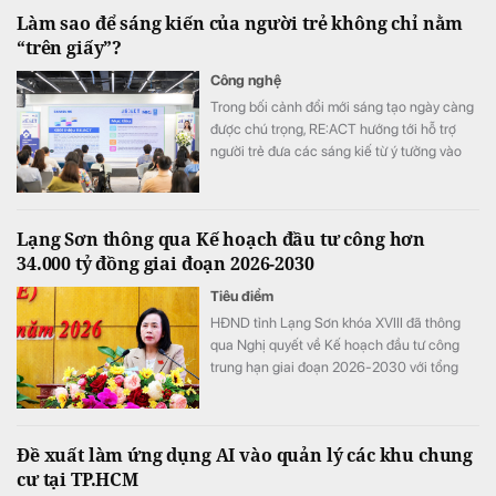
mạnh trong nửa đầu năm 2026. Đáng chú ý
Làm sao để sáng kiến của người trẻ không chỉ nằm
nhất là khoản chi phí repo và lãi vay tăng
“trên giấy”?
đột biến 145,6% so với cùng kỳ, trở thành
điểm nhấn trên báo cáo tài chính.
Công nghệ
Trong bối cảnh đổi mới sáng tạo ngày càng
được chú trọng, RE:ACT hướng tới hỗ trợ
người trẻ đưa các sáng kiế từ ý tưởng vào
thử nghiệm thực tế, góp phần giải quyết
những thách thức của cộng đồng.
Lạng Sơn thông qua Kế hoạch đầu tư công hơn
34.000 tỷ đồng giai đoạn 2026-2030
Tiêu điểm
HĐND tỉnh Lạng Sơn khóa XVIII đã thông
qua Nghị quyết về Kế hoạch đầu tư công
trung hạn giai đoạn 2026-2030 với tổng
nguồn vốn hơn 34.290 tỷ đồng. Nguồn lực
này được kỳ vọng sẽ tạo đột phá về hạ tầng,
thúc đẩy kinh tế cửa khẩu và chuyển đổi số
Đề xuất làm ứng dụng AI vào quản lý các khu chung
trên địa bàn tỉnh.
cư tại TP.HCM