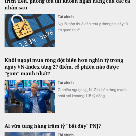
trích tiền, phong tỏa tài khoản ngân hàng của các cá
nhân sau
Tài chính
Người nộp thuế cần chú ý thông tin này từ
cơ quan thuế.
Khối ngoại mua ròng đột biến hơn nghìn tỷ trong
ngày VN-Index tăng 27 điểm, cổ phiếu nào được
"gom" mạnh nhất?
Tài chính
Ở chiều ngược lại, NLG bị bán ròng mạnh
nhất với khoảng 115 tỷ đồng.
Ai vừa tung hàng trăm tỷ "bắt đáy" PNJ?
Tài chính