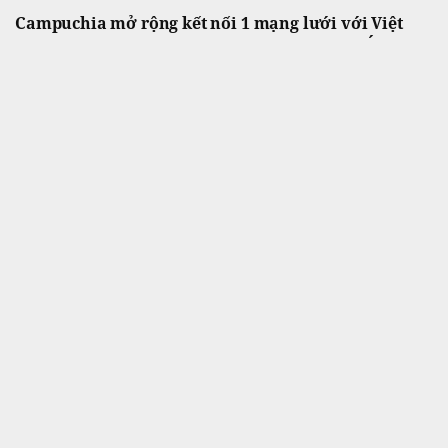
Campuchia mở rộng kết nối 1 mạng lưới với Việt
Nam, Lào, Thái Lan…, người dân 6 nước ĐNÁ được
hưởng lợi
Kinh doanh
Việc mở rộng mạng lưới này giúp người dân
Campuchia và nhiều quốc gia trong khu vực
Đông Nam Á thuận lợi thanh toán hơn.
Giá vàng SJC, vàng nhẫn trơn ngày 3/8 tại SJC, DOJI,
PNJ, Bảo Tín Minh Châu, Bảo Tín Mạnh Hải,...
Tài chính
Giá vàng trong nước chiều 3/8 tăng nhẹ so
với chốt phiên cuối tuần.
Hệ thống y tế của tỷ phú Phạm Nhật Vượng vừa có