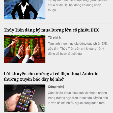
chưa được Đại hội đồng cổ đông chấp
thuận.
Thủy Tiên đăng ký mua lượng lớn cổ phiếu DHC
Tài chính
Tạm tính theo mức giá đóng cửa phiên 3/8,
ước tính Thủy Tiên cần chi khoảng 10 tỷ
đồng để hoàn tất sở hữu.
Lời khuyên cho những ai có điện thoại Android
thường xuyên báo đầy bộ nhớ
Công nghệ
Cách khắc phục hiệu quả và nhanh chóng
trong trường hợp điện thoại báo đầy bộ nhớ
là vấn đề mà nhiều người dùng quan tâm.