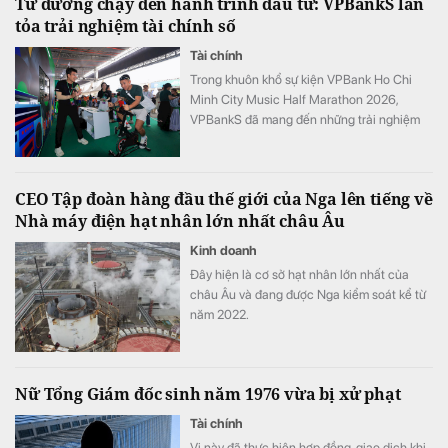
Từ đường chạy đến hành trình đầu tư: VPBankS lan
tỏa trải nghiệm tài chính số
Tài chính
Trong khuôn khổ sự kiện VPBank Ho Chi
Minh City Music Half Marathon 2026,
VPBankS đã mang đến những trải nghiệm
đầu tư gần gũi thông qua chuỗi hoạt động
giải trí hấp dẫn và cơ hội khám phá nền
tảng dịch vụ đầu tư số hiện đại – NEO
CEO Tập đoàn hàng đầu thế giới của Nga lên tiếng về
Invest.
Nhà máy điện hạt nhân lớn nhất châu Âu
Kinh doanh
Đây hiện là cơ sở hạt nhân lớn nhất của
châu Âu và đang được Nga kiểm soát kể từ
năm 2022.
Nữ Tổng Giám đốc sinh năm 1976 vừa bị xử phạt
Tài chính
Vị này đã thực hiện hợp đồng, giao dịch khi