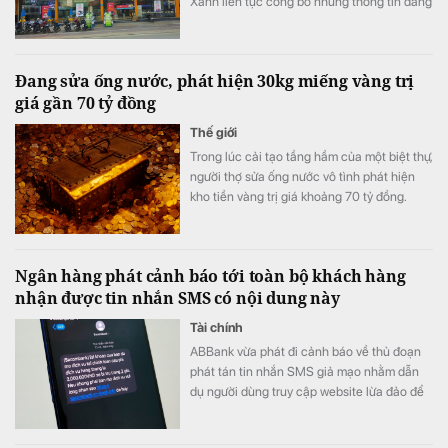
Xanh liên tục công bố những thông tin đáng
chú ý trước ngày lên sàn.
Đang sửa ống nước, phát hiện 30kg miếng vàng trị
giá gần 70 tỷ đồng
Thế giới
Trong lúc cải tạo tầng hầm của một biệt thự,
người thợ sửa ống nước vô tình phát hiện
kho tiền vàng trị giá khoảng 70 tỷ đồng.
Ngân hàng phát cảnh báo tới toàn bộ khách hàng
nhận được tin nhắn SMS có nội dung này
Tài chính
ABBank vừa phát đi cảnh báo về thủ đoạn
phát tán tin nhắn SMS giả mạo nhằm dẫn
dụ người dùng truy cập website lừa đảo để
chiếm đoạt thông tin.