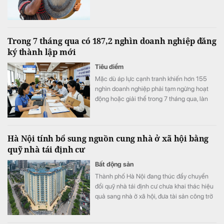
Trong 7 tháng qua có 187,2 nghìn doanh nghiệp đăng
ký thành lập mới
Tiêu điểm
Mặc dù áp lực cạnh tranh khiến hơn 155
nghìn doanh nghiệp phải tạm ngừng hoạt
động hoặc giải thể trong 7 tháng qua, làn
sóng kinh doanh mới vẫn duy trì nhịp độ tích
cực với 187,2 nghìn doanh nghiệp thành lập
mới và quay trở lại thị trường, tăng 7,5% so
Hà Nội tính bổ sung nguồn cung nhà ở xã hội bằng
với cùng kỳ năm trước.
quỹ nhà tái định cư
Bất động sản
Thành phố Hà Nội đang thúc đẩy chuyển
đổi quỹ nhà tái định cư chưa khai thác hiệu
quả sang nhà ở xã hội, đưa tài sản công trở
lại sử dụng, bổ sung nguồn cung cho thị
trường.