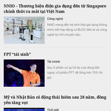
NNIO – Thương hiệu điện gia dụng đến từ Singapore
chính thức ra mắt tại Việt Nam
Công nghệ
NNIO mang đến hệ sinh thái gia dụng thông
minh, kết hợp động cơ BLDC bền bỉ và công
nghệ lọc khí chuyên sâu.
FPT “tái sinh”
Tài chính
Sau 5 phiên có sự trở lại của dòng tiền
ngoại, cổ phiếu FPT đã tăng hơn 15% thị
giá.
Mỹ và Nhật Bản có động thái hiếm sau 28 năm, đồng
yên tăng vọt
Thế giới