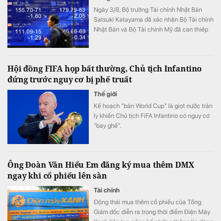
Ngày 3/8, Bộ trưởng Tài chính Nhật Bản
Satsuki Katayama đã xác nhận Bộ Tài chính
Nhật Bản và Bộ Tài chính Mỹ đã can thiêp
vào thị trường để hỗ trợ đồng yên.
Hội đồng FIFA họp bất thường, Chủ tịch Infantino
đứng trước nguy cơ bị phế truất
Thế giới
Kế hoạch "bán World Cup" là giọt nước tràn
ly khiến Chủ tịch FiFA Infantino có nguy cơ
"bay ghế".
Ông Đoàn Văn Hiểu Em đăng ký mua thêm DMX
ngay khi cổ phiếu lên sàn
Tài chính
Động thái mua thêm cổ phiếu của Tổng
Giám đốc diễn ra trong thời điểm Điện Máy