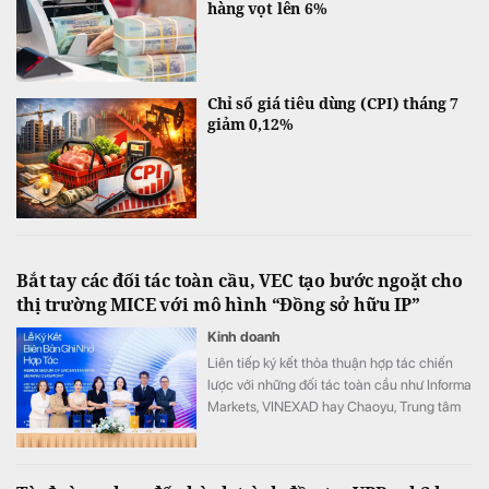
hàng vọt lên 6%
Chỉ số giá tiêu dùng (CPI) tháng 7
giảm 0,12%
Bắt tay các đối tác toàn cầu, VEC tạo bước ngoặt cho
thị trường MICE với mô hình “Đồng sở hữu IP”
Kinh doanh
Liên tiếp ký kết thỏa thuận hợp tác chiến
lược với những đối tác toàn cầu như Informa
Markets, VINEXAD hay Chaoyu, Trung tâm
Triển lãm Việt Nam (VEC) vừa tạo ra bước
ngoặt cho thị trường MICE (hội nghị, triển
lãm, sự kiện).