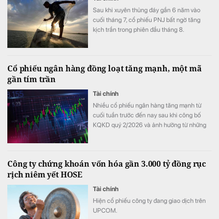
Sau khi xuyên thủng đáy gần 6 năm vào
cuối tháng 7, cổ phiếu PNJ bất ngờ tăng
kịch trần trong phiên đầu tháng 8.
Cổ phiếu ngân hàng đồng loạt tăng mạnh, một mã
gần tím trần
Tài chính
Nhiều cổ phiếu ngân hàng tăng mạnh từ
cuối tuần trước đến nay sau khi công bố
KQKD quý 2/2026 và ảnh hưởng từ những
thay đổi mới nhất trong cách tính LDR.
Công ty chứng khoán vốn hóa gần 3.000 tỷ đồng rục
rịch niêm yết HOSE
Tài chính
Hiện cổ phiếu công ty đang giao dịch trên
UPCOM.