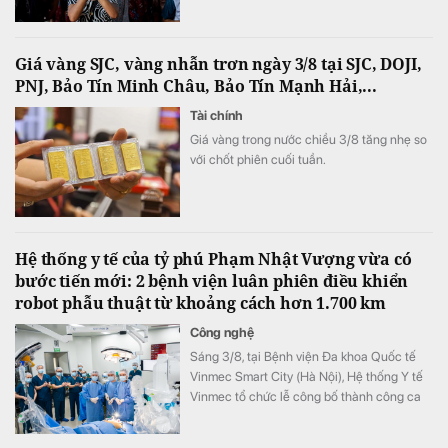
Giá vàng SJC, vàng nhẫn trơn ngày 3/8 tại SJC, DOJI,
PNJ, Bảo Tín Minh Châu, Bảo Tín Mạnh Hải,...
Tài chính
Giá vàng trong nước chiều 3/8 tăng nhẹ so
với chốt phiên cuối tuần.
Hệ thống y tế của tỷ phú Phạm Nhật Vượng vừa có
bước tiến mới: 2 bệnh viện luân phiên điều khiển
robot phẫu thuật từ khoảng cách hơn 1.700 km
Công nghệ
Sáng 3/8, tại Bệnh viện Đa khoa Quốc tế
Vinmec Smart City (Hà Nội), Hệ thống Y tế
Vinmec tổ chức lễ công bố thành công ca
phẫu thuật robot từ xa hai chiều đầu tiên tại
Việt Nam.