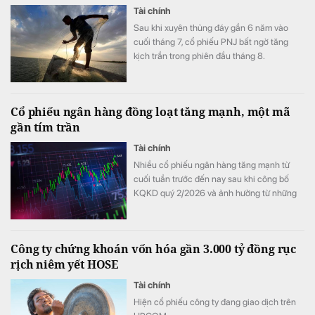
Tài chính
Sau khi xuyên thủng đáy gần 6 năm vào
cuối tháng 7, cổ phiếu PNJ bất ngờ tăng
kịch trần trong phiên đầu tháng 8.
Cổ phiếu ngân hàng đồng loạt tăng mạnh, một mã
gần tím trần
Tài chính
Nhiều cổ phiếu ngân hàng tăng mạnh từ
cuối tuần trước đến nay sau khi công bố
KQKD quý 2/2026 và ảnh hưởng từ những
thay đổi mới nhất trong cách tính LDR.
Công ty chứng khoán vốn hóa gần 3.000 tỷ đồng rục
rịch niêm yết HOSE
Tài chính
Hiện cổ phiếu công ty đang giao dịch trên