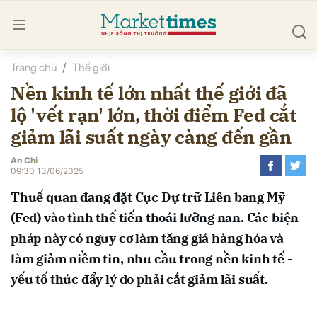
Trang chủ
Thế giới
bình luận
Nền kinh tế lớn nhất thế giới đã
lộ 'vết rạn' lớn, thời điểm Fed cắt
giảm lãi suất ngày càng đến gần
An Chi
09:30 13/06/2025
Thuế quan đang đặt Cục Dự trữ Liên bang Mỹ
Hủy
G
(Fed) vào tình thế tiến thoái lưỡng nan. Các biện
pháp này có nguy cơ làm tăng giá hàng hóa và
làm giảm niềm tin, nhu cầu trong nền kinh tế -
yếu tố thúc đẩy lý do phải cắt giảm lãi suất.