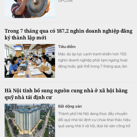
UPCOM.
Trong 7 tháng qua có 187,2 nghìn doanh nghiệp đăng
ký thành lập mới
Tiêu điểm
Mặc dù áp lực cạnh tranh khiến hơn 155
nghìn doanh nghiệp phải tạm ngừng hoạt
động hoặc giải thể trong 7 tháng qua, làn
sóng kinh doanh mới vẫn duy trì nhịp độ tích
cực với 187,2 nghìn doanh nghiệp thành lập
mới và quay trở lại thị trường, tăng 7,5% so
Hà Nội tính bổ sung nguồn cung nhà ở xã hội bằng
với cùng kỳ năm trước.
quỹ nhà tái định cư
Bất động sản
Thành phố Hà Nội đang thúc đẩy chuyển
đổi quỹ nhà tái định cư chưa khai thác hiệu
quả sang nhà ở xã hội, đưa tài sản công trở
lại sử dụng, bổ sung nguồn cung cho thị