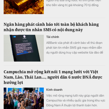
người thợ sửa ống nước vô tình phát hiện
kho tiền vàng trị giá khoảng 70 tỷ đồng.
Ngân hàng phát cảnh báo tới toàn bộ khách hàng
nhận được tin nhắn SMS có nội dung này
Tài chính
ABBank vừa phát đi cảnh báo về thủ đoạn
phát tán tin nhắn SMS giả mạo nhằm dẫn
dụ người dùng truy cập website lừa đảo để
chiếm đoạt thông tin.
Campuchia mở rộng kết nối 1 mạng lưới với Việt
Nam, Lào, Thái Lan…, người dân 6 nước ĐNÁ được
hưởng lợi
Kinh doanh
Việc mở rộng mạng lưới này giúp người dân
Campuchia và nhiều quốc gia trong khu vực
Đông Nam Á thuận lợi thanh toán hơn.