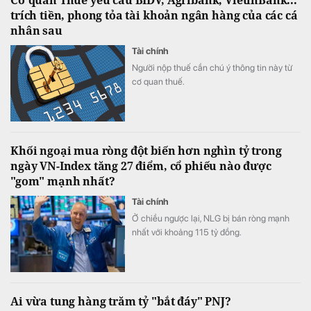
Cơ quan Thuế yêu cầu BIDV, Agribank, VietinBank...
trích tiền, phong tỏa tài khoản ngân hàng của các cá
nhân sau
Tài chính
Người nộp thuế cần chú ý thông tin này từ
cơ quan thuế.
Khối ngoại mua ròng đột biến hơn nghìn tỷ trong
ngày VN-Index tăng 27 điểm, cổ phiếu nào được
"gom" mạnh nhất?
Tài chính
Ở chiều ngược lại, NLG bị bán ròng mạnh
nhất với khoảng 115 tỷ đồng.
Ai vừa tung hàng trăm tỷ "bắt đáy" PNJ?