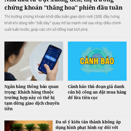
chứng khoán "thăng hoa" phiên đầu tuần
Thị trường chứng khoán khởi đầu tuần giao dịch mới (3/8) đầy hứng
khởi khi dòng tiền “bắt đáy” quay trở lại mạnh mẽ sau nhịp điều chỉnh
cuối tuần trước, giúp các chỉ số đồng loạt bứt phá.
Ngân hàng thông báo quan
Cảnh báo thủ đoạn giả danh
trọng: Khách hàng thuộc
cán bộ công an đặt mua hàng
trường hợp này có thể bị
để lừa tiền cọc
tạm dừng giao dịch chuyển
tiền
Đa số ý kiến tán thành không áp
dụng hình phạt hình sự đối với