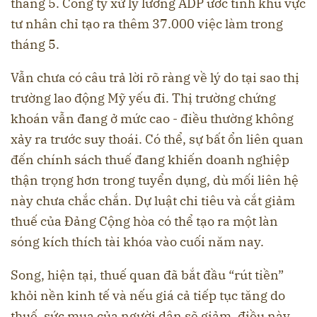
tháng 5. Công ty xử lý lương ADP ước tính khu vực
tư nhân chỉ tạo ra thêm 37.000 việc làm trong
tháng 5.
Vẫn chưa có câu trả lời rõ ràng về lý do tại sao thị
trường lao động Mỹ yếu đi. Thị trường chứng
khoán vẫn đang ở mức cao - điều thường không
xảy ra trước suy thoái. Có thể, sự bất ổn liên quan
đến chính sách thuế đang khiến doanh nghiệp
thận trọng hơn trong tuyển dụng, dù mối liên hệ
này chưa chắc chắn. Dự luật chi tiêu và cắt giảm
thuế của Đảng Cộng hòa có thể tạo ra một làn
sóng kích thích tài khóa vào cuối năm nay.
Song, hiện tại, thuế quan đã bắt đầu “rút tiền”
khỏi nền kinh tế và nếu giá cả tiếp tục tăng do
thuế, sức mua của người dân sẽ giảm, điều này