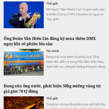
Thế giới
Kế hoạch "bán World Cup" là giọt nước tràn
ly khiến Chủ tịch FiFA Infantino có nguy cơ
"bay ghế".
Ông Đoàn Văn Hiểu Em đăng ký mua thêm DMX
ngay khi cổ phiếu lên sàn
Tài chính
Động thái mua thêm cổ phiếu của Tổng
Giám đốc diễn ra trong thời điểm Điện Máy
Xanh liên tục công bố những thông tin đáng
chú ý trước ngày lên sàn.
Đang sửa ống nước, phát hiện 30kg miếng vàng trị
giá gần 70 tỷ đồng
Thế giới
Trong lúc cải tạo tầng hầm của một biệt thự,