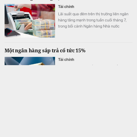
Tài chính
Lãi suất qua đêm trên thị trường liên ngân
hàng tăng mạnh trong tuần cuối tháng 7,
trong bối cảnh Ngân hàng Nhà nước
(NHNN) bơm ròng hơn 12.300 tỷ đồng qua
kênh thị trường mở nhằm hỗ trợ thanh
khoản hệ thống.
Một ngân hàng sắp trả cổ tức 15%
Tài chính
12/8 là ngày MB chốt danh sách cổ đông
nhận cổ tức bằng cổ phiếu tỷ lệ 15% và
thực hiện quyền mua cổ phiếu phát hành
thêm.
M.T sinh năm 2005 trộm 1 tỷ đồng của dì ruột để đầu
tư tiền ảo
Tài chính
Đối tượng V.T.M.T khai nhận, lấy số tài sản
nói trên bán đổi ra tiền mặt, sau đó chuyển