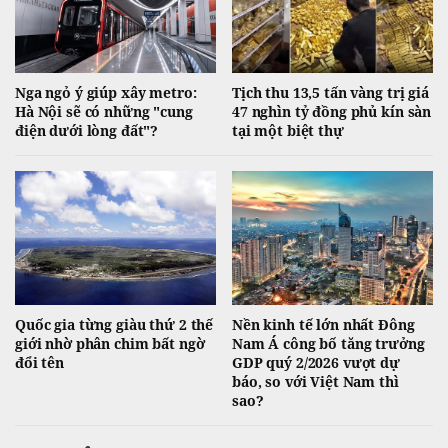
Nga ngỏ ý giúp xây metro:
Tịch thu 13,5 tấn vàng trị giá
Hà Nội sẽ có những "cung
47 nghìn tỷ đồng phủ kín sàn
điện dưới lòng đất"?
tại một biệt thự
Quốc gia từng giàu thứ 2 thế
Nền kinh tế lớn nhất Đông
giới nhờ phân chim bất ngờ
Nam Á công bố tăng trưởng
đổi tên
GDP quý 2/2026 vượt dự
báo, so với Việt Nam thì
sao?