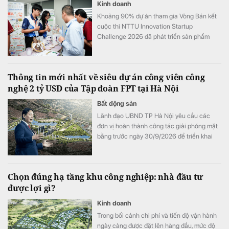
Kinh doanh
Khoảng 90% dự án tham gia Vòng Bán kết
cuộc thi NTTU Innovation Startup
Challenge 2026 đã phát triển sản phẩm
mẫu và tiến hành kiểm chứng với người
dùng.
Thông tin mới nhất về siêu dự án công viên công
nghệ 2 tỷ USD của Tập đoàn FPT tại Hà Nội
Bất động sản
Lãnh đạo UBND TP Hà Nội yêu cầu các
đơn vị hoàn thành công tác giải phóng mặt
bằng trước ngày 30/9/2026 để triển khai
Khu công viên công nghệ số và hỗn hợp
trên địa bàn hai phường Tây Tựu và Phú
Diễn.
Chọn đúng hạ tầng khu công nghiệp: nhà đầu tư
được lợi gì?
Kinh doanh
Trong bối cảnh chi phí và tiến độ vận hành
ngày càng được đặt lên hàng đầu, mức độ