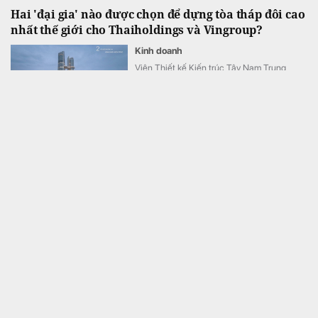
Hai 'đại gia' nào được chọn để dựng tòa tháp đôi cao
nhất thế giới cho Thaiholdings và Vingroup?
Kinh doanh
Viện Thiết kế Kiến trúc Tây Nam Trung
Quốc được đề xuất là đơn vị thiết kế, còn
Tổng Công ty Xây dựng Công trình số 3
Trung Quốc (CSCEC3) là tổng thầu thi
công.
Ông Hiểu Em: DMX là “phòng khách dát vàng”,
MWG là cả “toà lâu đài” bị định giá thấp hơn 40%
giá trị thực
Tài chính
Ông Đoàn Văn Hiểu Em cho rằng định giá
DMX không phải đắt mà thị trường đang
định giá MWG thấp hơn ít nhất 40% so với
giá trị thật mà MWG xứng đáng đạt được.
Quốc gia từng giàu thứ 2 thế giới nhờ phân chim bất