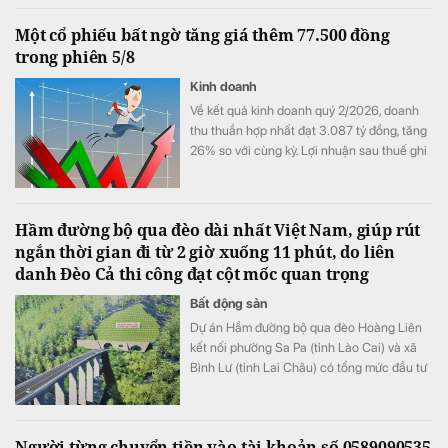
Một cổ phiếu bất ngờ tăng giá thêm 77.500 đồng
trong phiên 5/8
Kinh doanh
Về kết quả kinh doanh quý 2/2026, doanh
thu thuần hợp nhất đạt 3.087 tỷ đồng, tăng
26% so với cùng kỳ. Lợi nhuận sau thuế ghi
nhận 467 tỷ đồng, so với mức 15 tỷ đồng
cùng kỳ.
Hầm đường bộ qua đèo dài nhất Việt Nam, giúp rút
ngắn thời gian đi từ 2 giờ xuống 11 phút, do liên
danh Đèo Cả thi công đạt cột mốc quan trọng
Bất động sản
​Dự án Hầm đường bộ qua đèo Hoàng Liên
kết nối phường Sa Pa (tỉnh Lào Cai) và xã
Bình Lư (tỉnh Lai Châu) có tổng mức đầu tư
3.300 tỷ đồng.
Người từng chuyển tiền vào tài khoản số 0589090535