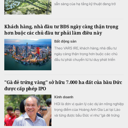
sẵn sàng của hạ tầng kỹ thuật đang trở
thành một trong những tiêu chí quan trọng
khi doanh nghiệp lựa chọn khu công
nghiệp.
Khách hàng, nhà đầu tư BĐS ngày càng thận trọng
hơn buộc các chủ đầu tư phải làm điều này
Bất động sản
Theo VARS IRE, khách hàng, nhà đầu tư
ngày càng thận trọng hơn buộc các chủ
đầu tư phải chuyển từ tư duy phát triển
nhanh sang cạnh tranh bằng chất lượng
sản phẩm, trải nghiệm khách hàng và giá trị
gia tăng.
"Gà đẻ trứng vàng" sở hữu 7.000 ha đất của bầu Đức
được cấp phép IPO
Kinh doanh
HGI là đơn vị quản lý các dự án nông nghiệp
trọng điểm của Hoàng Anh Gia Lai tại Lào
và từng được bầu Đức ví như “gà đẻ trứng
vàng” của tập đoàn.