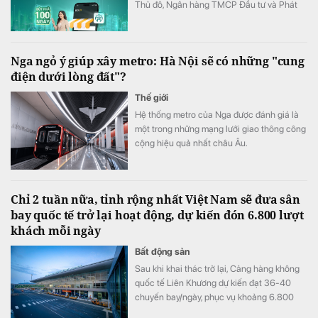
Thủ đô, Ngân hàng TMCP Đầu tư và Phát
triển Việt Nam (BIDV) triển khai chương
trình hỗ trợ chuyển đổi số và tín dụng quy
mô lớn cho doanh nghiệp, hộ kinh doanh và
Nga ngỏ ý giúp xây metro: Hà Nội sẽ có những "cung
các đơn vị sự nghiệp.
điện dưới lòng đất"?
Thế giới
Hệ thống metro của Nga được đánh giá là
một trong những mạng lưới giao thông công
cộng hiệu quả nhất châu Âu.
Chỉ 2 tuần nữa, tỉnh rộng nhất Việt Nam sẽ đưa sân
bay quốc tế trở lại hoạt động, dự kiến đón 6.800 lượt
khách mỗi ngày
Bất động sản
Sau khi khai thác trở lại, Cảng hàng không
quốc tế Liên Khương dự kiến đạt 36-40
chuyến bay/ngày, phục vụ khoảng 6.800
lượt khách/ngày.