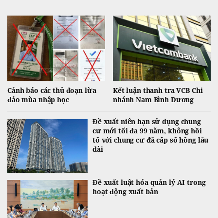
ngắn hạn lớn ở phiên chiều khiến VN-Index đảo chiều giảm điểm.
Cảnh báo các thủ đoạn lừa
Kết luận thanh tra VCB Chi
đảo mùa nhập học
nhánh Nam Bình Dương
Đề xuất niên hạn sử dụng chung
cư mới tối đa 99 năm, không hồi
tố với chung cư đã cấp sổ hồng lâu
dài
Đề xuất luật hóa quản lý AI trong
hoạt động xuất bản