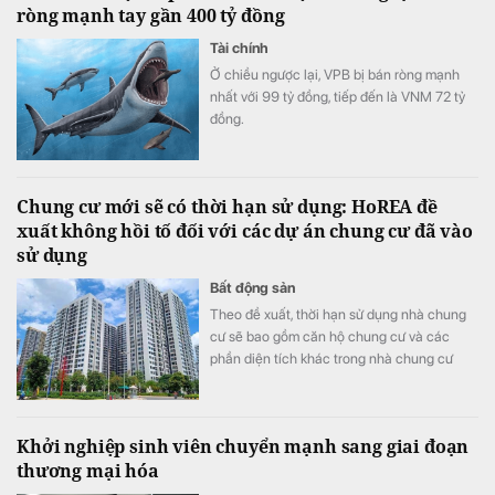
ròng mạnh tay gần 400 tỷ đồng
Tài chính
Ở chiều ngược lại, VPB bị bán ròng mạnh
nhất với 99 tỷ đồng, tiếp đến là VNM 72 tỷ
đồng.
Chung cư mới sẽ có thời hạn sử dụng: HoREA đề
xuất không hồi tố đối với các dự án chung cư đã vào
sử dụng
Bất động sản
Theo đề xuất, thời hạn sử dụng nhà chung
cư sẽ bao gồm căn hộ chung cư và các
phần diện tích khác trong nhà chung cư
như khu thương mại, dịch vụ, văn phòng,
officetel, condotel… theo niên hạn của công
trình xây dựng.
Khởi nghiệp sinh viên chuyển mạnh sang giai đoạn
thương mại hóa