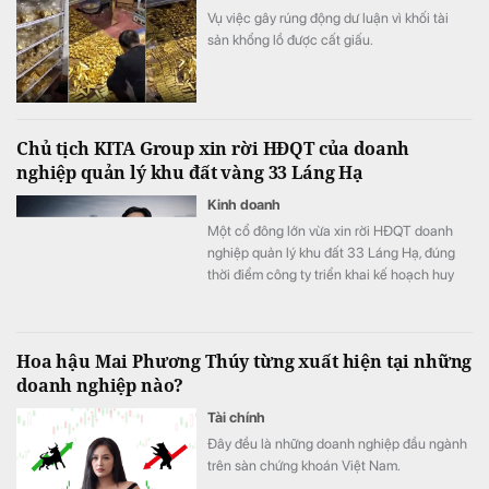
Vụ việc gây rúng động dư luận vì khối tài
sản khổng lồ được cất giấu.
Chủ tịch KITA Group xin rời HĐQT của doanh
nghiệp quản lý khu đất vàng 33 Láng Hạ
Kinh doanh
Một cổ đông lớn vừa xin rời HĐQT doanh
nghiệp quản lý khu đất 33 Láng Hạ, đúng
thời điểm công ty triển khai kế hoạch huy
động thêm 150 tỷ đồng.
Hoa hậu Mai Phương Thúy từng xuất hiện tại những
doanh nghiệp nào?
Tài chính
Đây đều là những doanh nghiệp đầu ngành
trên sàn chứng khoán Việt Nam.