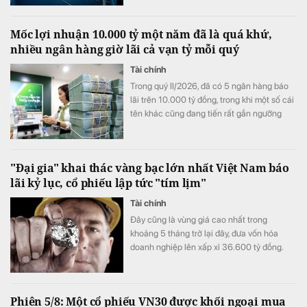
Mốc lợi nhuận 10.000 tỷ một năm đã là quá khứ,
nhiều ngân hàng giờ lãi cả vạn tỷ mỗi quý
Tài chính
Trong quý II/2026, đã có 5 ngân hàng báo
lãi trên 10.000 tỷ đồng, trong khi một số cái
tên khác cũng đang tiến rất gần ngưỡng
này, mở ra một "kỷ nguyên 10.000 tỷ đồng
mỗi quý" của ngành ngân hàng.
"Đại gia" khai thác vàng bạc lớn nhất Việt Nam báo
lãi kỷ lục, cổ phiếu lập tức "tím lịm"
Tài chính
Đây cũng là vùng giá cao nhất trong
khoảng 5 tháng trở lại đây, đưa vốn hóa
doanh nghiệp lên xấp xỉ 36.600 tỷ đồng.
Phiên 5/8: Một cổ phiếu VN30 được khối ngoại mua