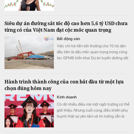
Siêu dự án đường sắt tốc độ cao hơn 5,6 tỷ USD chưa
từng có của Việt Nam đạt cộc mốc quan trọng
Bất động sản
Việc chi trả tiền bồi thường cho 15 hộ dân
đầu tiên là dấu mốc quan trọng trong công
tác GPMB triển khai Dự án tuyến đường sắt
tốc độ cao Hà Nội - Quảng Ninh theo kế
hoạch.
Hành trình thành công của con bắt đầu từ một lựa
chọn đúng hôm nay
Kinh doanh
Có rất nhiều điều mà một ngôi trường có thể
giới thiệu. Nhưng cuối cùng, điều khiến phụ
huynh thật sự yên tâm và tin tưởng vẫn là
những trải nghiệm của chính các gia đình
đã và đang đồng hành cùng VAS.