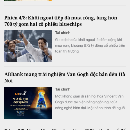
Phiên 4/8: Khối ngoại tiếp đà mua ròng, tung hơn
700 tỷ gom hai cổ phiếu bluechips
Tài chính
Giao dịch của khối ngoại là điểm cộng khi
mua ròng khoảng 872 tỷ đồng cổ phiếu trên
toàn thị trường.
ABBank mang trải nghiệm Van Gogh độc bản đến Hà
Nội
Tài chính
Một không gian di sản hội họa Vincent Van
Gogh được tái hiện bằng ngôn ngữ của
công nghệ hiện đại. Một hành trình để người
xem không chỉ ngắm nhìn nghệ thuật mà
còn thực sự “bước vào” những kiệt tác nổi
tiếng. Tài trợ độc quyền Van Gogh Timeless,