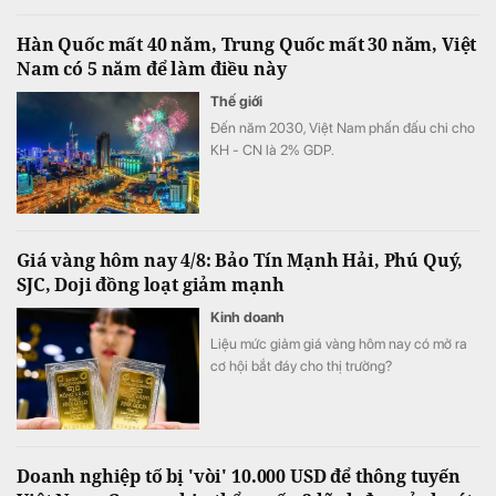
Hàn Quốc mất 40 năm, Trung Quốc mất 30 năm, Việt
Nam có 5 năm để làm điều này
Thế giới
Đến năm 2030, Việt Nam phấn đấu chi cho
KH - CN là 2% GDP.
Giá vàng hôm nay 4/8: Bảo Tín Mạnh Hải, Phú Quý,
SJC, Doji đồng loạt giảm mạnh
Kinh doanh
Liệu mức giảm giá vàng hôm nay có mở ra
cơ hội bắt đáy cho thị trường?
Doanh nghiệp tố bị 'vòi' 10.000 USD để thông tuyến