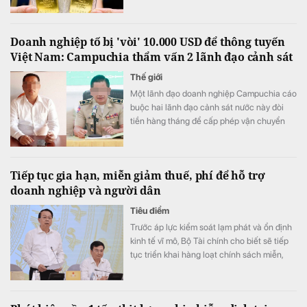
Doanh nghiệp tố bị 'vòi' 10.000 USD để thông tuyến
Việt Nam: Campuchia thẩm vấn 2 lãnh đạo cảnh sát
Thế giới
Một lãnh đạo doanh nghiệp Campuchia cáo
buộc hai lãnh đạo cảnh sát nước này đòi
tiền hàng tháng để cấp phép vận chuyển
gia súc qua biên giới.
Tiếp tục gia hạn, miễn giảm thuế, phí để hỗ trợ
doanh nghiệp và người dân
Tiêu điểm
Trước áp lực kiểm soát lạm phát và ổn định
kinh tế vĩ mô, Bộ Tài chính cho biết sẽ tiếp
tục triển khai hàng loạt chính sách miễn,
giảm và gia hạn thuế, phí trong năm 2026.
Đồng thời, cơ quan này cũng đang xây dựng
thêm các phương án về thuế, phí và giá để