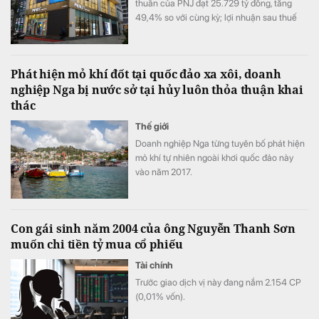
thuần của PNJ đạt 25.729 tỷ đồng, tăng
49,4% so với cùng kỳ; lợi nhuận sau thuế
đạt 1.185 tỷ đồng, tăng 6,3%.
Phát hiện mỏ khí đốt tại quốc đảo xa xôi, doanh
nghiệp Nga bị nước sở tại hủy luôn thỏa thuận khai
thác
Thế giới
Doanh nghiệp Nga từng tuyên bố phát hiện
mỏ khí tự nhiên ngoài khơi quốc đảo này
vào năm 2017.
Con gái sinh năm 2004 của ông Nguyễn Thanh Sơn
muốn chi tiền tỷ mua cổ phiếu
Tài chính
Trước giao dịch vị này đang nắm 2.154 СР
(0,01% vốn).