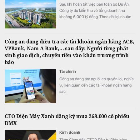
Sau khi hoàn tất việc bán toàn bộ Dự Án,
Công ty dự kiến thu về tổng doanh thu
khoảng 6.000 tỷ đồng. Theo đó, lợi nhuận
mang lại khoảng 2.000 tỷ đồng sẽ được ghi
nhận trong năm 2027 sau khi hoàn tất việc
bàn giao căn hộ cho khách hàng.
Công an đang điều tra các tài khoản ngân hàng ACB,
VPBank, Nam A Bank,... sau đây: Người từng phát
sinh giao dịch, chuyển tiền vào khẩn trương trình
báo
Tài chính
Công an đang tìm người có quyền lợi, nghĩa
vụ liên quan đến các tài khoản ngân hàng
sau.
CEO Điện Máy Xanh đăng ký mua 268.000 cổ phiếu
DMX
Kinh doanh
Tổng Giám đốc CTCP Đầu tư Điện Máy