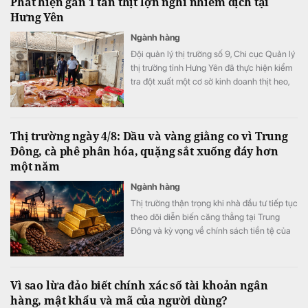
Phát hiện gần 1 tấn thịt lợn nghi nhiễm dịch tại
chủ động ứng phó nếu thị trường xuất hiện
Hưng Yên
những biến động phức tạp.
Ngành hàng
Đội quản lý thị trường số 9, Chi cục Quản lý
thị trường tỉnh Hưng Yên đã thực hiện kiểm
tra đột xuất một cơ sở kinh doanh thịt heo,
trong đó 7/9 mẫu xét nghiệm dương tính với
vi rút Dịch tả lợn châu Phi.
Thị trường ngày 4/8: Dầu và vàng giằng co vì Trung
Đông, cà phê phân hóa, quặng sắt xuống đáy hơn
một năm
Ngành hàng
Thị trường thận trọng khi nhà đầu tư tiếp tục
theo dõi diễn biến căng thẳng tại Trung
Đông và kỳ vọng về chính sách tiền tệ của
Fed. Giá dầu phục hồi nhẹ sau cú giảm
mạnh trước đó, trong khi vàng giữ xu hướng
đi ngang. Triển vọng Fed có thể nâng lãi
Vì sao lừa đảo biết chính xác số tài khoản ngân
suất trong cuộc họp tháng 9 cùng các dữ
hàng, mật khẩu và mã của người dùng?
liệu việc làm sắp công bố cũng đang chi