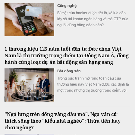
phối diễn biến của nhiều nhóm hàng hóa.
Công nghệ
Bí mật của hacker được tiết lộ, kẻ lừa đảo
lấy số tài khoản ngân hàng và mã OTP của
người dùng bằng cách nào?
1 thương hiệu 125 năm tuổi đến từ Đức chọn Việt
Nam là thị trường trọng điểm tại Đông Nam Á, đồng
hành cùng loạt dự án bất động sản hạng sang
Bất động sản
Trong bức tranh mở rộng toàn cầu của
thương hiệu này, Việt Nam được xác định là
một trong những thị trường trọng điểm, với
chiến lược đầu tư và mở rộng hiện diện
trong dài hạn.
"Ngả lưng trên đống vàng dầu mỏ", Nga vẫn cứ
thích sống theo "kiểu nhà nghèo": Thừa tiền hay
chơi ngông?