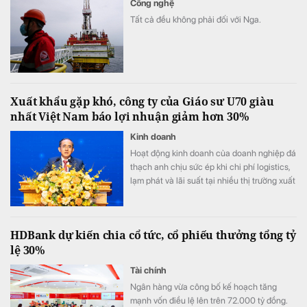
Công nghệ
Tất cả đều không phải đối với Nga.
Xuất khẩu gặp khó, công ty của Giáo sư U70 giàu
nhất Việt Nam báo lợi nhuận giảm hơn 30%
Kinh doanh
Hoạt động kinh doanh của doanh nghiệp đá
thạch anh chịu sức ép khi chi phí logistics,
lạm phát và lãi suất tại nhiều thị trường xuất
khẩu trọng điểm duy trì ở mức cao.
HDBank dự kiến chia cổ tức, cổ phiếu thưởng tổng tỷ
lệ 30%
Tài chính
Ngân hàng vừa công bố kế hoạch tăng
mạnh vốn điều lệ lên trên 72.000 tỷ đồng.