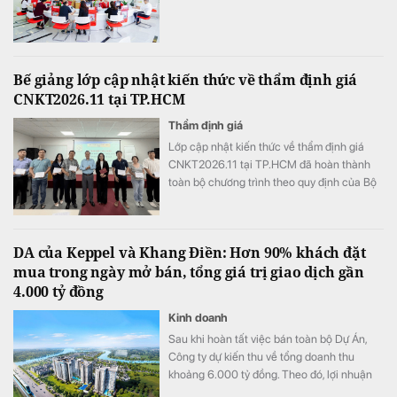
Bế giảng lớp cập nhật kiến thức về thẩm định giá
CNKT2026.11 tại TP.HCM
Thẩm định giá
Lớp cập nhật kiến thức về thẩm định giá
CNKT2026.11 tại TP.HCM đã hoàn thành
toàn bộ chương trình theo quy định của Bộ
Tài chính. Hầu hết học viên đủ điều kiện
được cấp Giấy chứng nhận hoàn thành
khóa học.
DA của Keppel và Khang Điền: Hơn 90% khách đặt
mua trong ngày mở bán, tổng giá trị giao dịch gần
4.000 tỷ đồng
Kinh doanh
Sau khi hoàn tất việc bán toàn bộ Dự Án,
Công ty dự kiến thu về tổng doanh thu
khoảng 6.000 tỷ đồng. Theo đó, lợi nhuận
mang lại khoảng 2.000 tỷ đồng sẽ được ghi