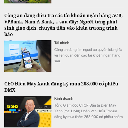
nhận trong năm 2027 sau khi hoàn tất việc
bàn giao căn hộ cho khách hàng.
Công an đang điều tra các tài khoản ngân hàng ACB,
VPBank, Nam A Bank,... sau đây: Người từng phát
sinh giao dịch, chuyển tiền vào khẩn trương trình
báo
Tài chính
Công an đang tìm người có quyền lợi, nghĩa
vụ liên quan đến các tài khoản ngân hàng
sau.
CEO Điện Máy Xanh đăng ký mua 268.000 cổ phiếu
DMX
Kinh doanh
Tổng Giám đốc CTCP Đầu tư Điện Máy
Xanh (mã: DMX) Đoàn Văn Hiểu Em vừa
đăng ký mua thêm 268.000 cổ phiếu nhằm
tăng tỷ lệ sở hữu tại doanh nghiệp.