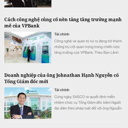
Cách công nghệ củng cố nền tảng tăng trưởng mạnh
mẽ của VPBank
Tài chính
Công nghệ và quản trị rủi ro đang trở thành
những trụ cột quan trọng trong chiến lược
tăng trưởng của VPBank. Theo Ban Lãnh
đạo ngân hàng, việc tiếp tục đầu tư vào các
mô hình tín dụng, dữ liệu và đội ngũ sẽ giúp
ngân hàng mở rộng không gian tăng trưởng
Doanh nghiệp của ông Johnathan Hạnh Nguyễn có
nhưng vẫn duy trì chất lượng.
Tổng Giám đốc mới
Tài chính
Cùng ngày, SASCO ra quyết định miễn
nhiệm chức vụ Tổng Giám đốc kiêm Người
đại diện theo pháp luật đối với ông Nguyễn
Văn Hùng Cường.