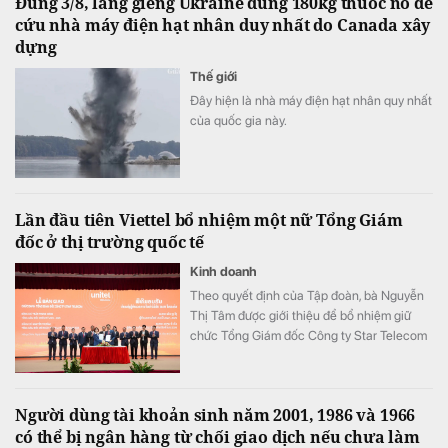
Đúng 3/8, láng giềng Ukraine dùng 180kg thuốc nổ để
ABBank đồng hành kiến tạo một hành trình
cứu nhà máy điện hạt nhân duy nhất do Canada xây
trải nghiệm hạnh phúc độc bản, khó quên
dựng
đến công chúng.
Thế giới
Đây hiện là nhà máy điện hạt nhân quy nhất
của quốc gia này.
Lần đầu tiên Viettel bổ nhiệm một nữ Tổng Giám
đốc ở thị trường quốc tế
Kinh doanh
Theo quyết định của Tập đoàn, bà Nguyễn
Thị Tâm được giới thiệu để bổ nhiệm giữ
chức Tổng Giám đốc Công ty Star Telecom
(Unitel). Ông Trần Trung Hưng được bổ
nhiệm giữ chức Tổng Giám đốc Tổng Công
ty Cổ phần Công trình Viettel (VCC).
Người dùng tài khoản sinh năm 2001, 1986 và 1966
có thể bị ngân hàng từ chối giao dịch nếu chưa làm