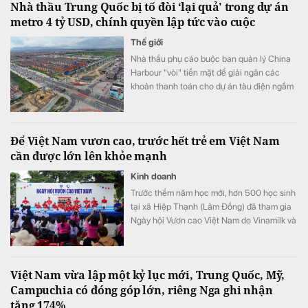
Nhà thầu Trung Quốc bị tố đòi ‘lại quả' trong dự án
metro 4 tỷ USD, chính quyền lập tức vào cuộc
Thế giới
Nhà thầu phụ cáo buộc ban quản lý China
Harbour "vòi" tiền mặt để giải ngân các
khoản thanh toán cho dự án tàu điện ngầm
Bogota.
Để Việt Nam vươn cao, trước hết trẻ em Việt Nam
cần được lớn lên khỏe mạnh
Kinh doanh
Trước thềm năm học mới, hơn 500 học sinh
tại xã Hiệp Thạnh (Lâm Đồng) đã tham gia
Ngày hội Vươn cao Việt Nam do Vinamilk và
Quỹ Bảo trợ Trẻ em Việt Nam tổ chức.
Việt Nam vừa lập một kỷ lục mới, Trung Quốc, Mỹ,
Campuchia có đóng góp lớn, riêng Nga ghi nhận
tăng 174%