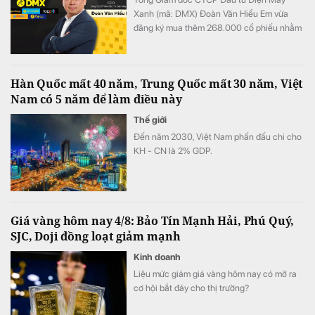
Xanh (mã: DMX) Đoàn Văn Hiểu Em vừa
đăng ký mua thêm 268.000 cổ phiếu nhằm
tăng tỷ lệ sở hữu tại doanh nghiệp.
Hàn Quốc mất 40 năm, Trung Quốc mất 30 năm, Việt
Nam có 5 năm để làm điều này
Thế giới
Đến năm 2030, Việt Nam phấn đấu chi cho
KH - CN là 2% GDP.
Giá vàng hôm nay 4/8: Bảo Tín Mạnh Hải, Phú Quý,
SJC, Doji đồng loạt giảm mạnh
Kinh doanh
Liệu mức giảm giá vàng hôm nay có mở ra
cơ hội bắt đáy cho thị trường?