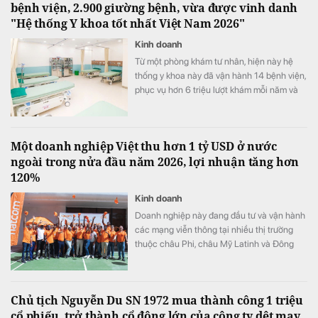
bệnh viện, 2.900 giường bệnh, vừa được vinh danh
"Hệ thống Y khoa tốt nhất Việt Nam 2026"
Kinh doanh
Từ một phòng khám tư nhân, hiện này hệ
thống y khoa này đã vận hành 14 bệnh viện,
phục vụ hơn 6 triệu lượt khám mỗi năm và
vừa được xướng tên "Hệ thống Y khoa tốt
nhất Việt Nam 2026".
Một doanh nghiệp Việt thu hơn 1 tỷ USD ở nước
ngoài trong nửa đầu năm 2026, lợi nhuận tăng hơn
120%
Kinh doanh
Doanh nghiệp này đang đầu tư và vận hành
các mạng viễn thông tại nhiều thị trường
thuộc châu Phi, châu Mỹ Latinh và Đông
Nam Á.
Chủ tịch Nguyễn Du SN 1972 mua thành công 1 triệu
cổ phiếu, trở thành cổ đông lớn của công ty dệt may