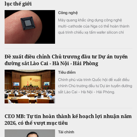
lục thế giới
Công nghệ
Máy quang khắc ứng dụng công nghệ
multi-cathode của Nga có thể hoàn thành
quá trình chiếu xạ tấm wafer silicon chỉ
trong khoảng 5 đến 7 phút, thay vì mất 2
tuần như trước đây, tương đương tốc độ xử
lý nhanh hơn tới 3.000 lần.
Đề xuất điều chỉnh Chủ trương đầu tư Dự án tuyến
đường sắt Lào Cai - Hà Nội - Hải Phòng
Tiêu điểm
Chính phủ vừa trình Quốc hội đề xuất điều
chỉnh Chủ trương đầu tư Dự án tuyến đường
sắt Lào Cai - Hà Nội - Hải Phòng.
CEO MB: Tự tin hoàn thành kế hoạch lợi nhuận năm
2026, có thể vượt mục tiêu
Tài chính