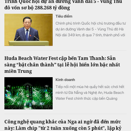
Trình Quốc hội dự án đường Vành đai 5 - Vùng Thủ
đô vốn sơ bộ 288.268 tỷ đồng
Tiêu điểm
Chính phủ trình Quốc hội chủ trương đầu tư
dự án đường Vành đai 5 - Vùng Thủ đô Hà
Nội dài 349 km, đi qua 7 tỉnh, thành phố với
tổng vốn sơ bộ 288.268 tỷ đồng. Dự án
hướng tới mục tiêu kết nối đồng bộ hạ tầng,
mở rộng không gian phát triển cho toàn
Huda Beach Water Fest cập bến Tam Thanh: Sẵn
vùng.
sàng “bật chân thành” tại lễ hội biển lớn bậc nhất
miền Trung
Kinh doanh
Tiếp nối một mùa hè quẩy hết sức chơi hết
mình từ Đà Nẵng và Nghệ An, Huda Beach
Water Fest chính thức cập bến Quảng
trường biển Tam Thanh ngày 8 - 9/8.
Công nghệ quang khắc của Nga ai ngờ đã đến mức
này: Làm chip "từ 2 tuần xuống còn 5 phút", lập kỷ