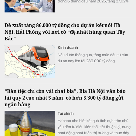
trong 6 tháng đầu năm 2026, tăng 27,02%
so với cùng kỳ. Cùng với tăng trưởng lợi
nhuận, quy mô tín dụng vượt 1,22 triệu tỷ
đồng, trong khi tổng tài sản tiến sát mốc
Đề xuất tăng 86.000 tỷ đồng cho dự án kết nối Hà
1,74 triệu tỷ đồng.
Nội, Hải Phòng với nơi có “đệ nhất hùng quan Tây
Bắc”
Kinh doanh
Nếu được thông qua, tổng mức đầu tư của
dự án này lên tới 289.000 tỷ đồng.
“Bàn tiệc chỉ còn vài chai bia”, Bia Hà Nội vẫn báo
lãi quý 2 cao nhất 5 năm, có hơn 5.300 tỷ đồng gửi
ngân hàng
Tài chính
Habeco cho biết kết quả tích cực trên chủ
yếu đến từ điều kiện thời tiết thuận lợi, cùng
hoạt động phát triển thị trường và thúc đẩy