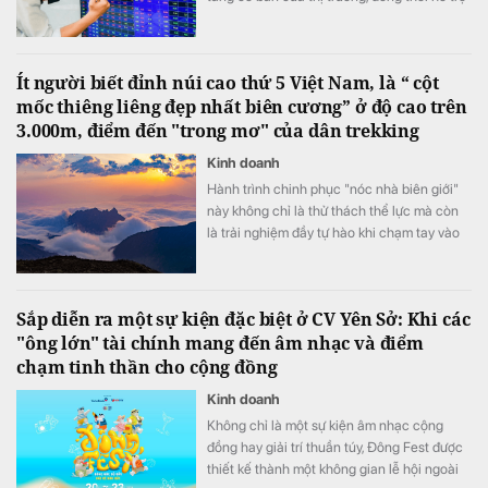
mức định giá P/E hấp dẫn của VN-Index.
Ít người biết đỉnh núi cao thứ 5 Việt Nam, là “ cột
mốc thiêng liêng đẹp nhất biên cương” ở độ cao trên
3.000m, điểm đến "trong mơ" của dân trekking
Kinh doanh
Hành trình chinh phục "nóc nhà biên giới"
này không chỉ là thử thách thể lực mà còn
là trải nghiệm đầy tự hào khi chạm tay vào
cột mốc chủ quyền thiêng liêng giữa đại
ngàn Tây Bắc.
Sắp diễn ra một sự kiện đặc biệt ở CV Yên Sở: Khi các
"ông lớn" tài chính mang đến âm nhạc và điểm
chạm tinh thần cho cộng đồng
Kinh doanh
Không chỉ là một sự kiện âm nhạc cộng
đồng hay giải trí thuần túy, Đông Fest được
thiết kế thành một không gian lễ hội ngoài