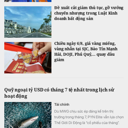
Đề xuất cắt giảm thủ tục, gỡ vướng
chuyển nhượng trong Luật Kinh
doanh bất động sản
Chiều ngày 6/8, giá vàng miếng,
vàng nhẫn tại SJC, Bảo Tín Mạnh
Hải, DOJI, Phú Quý,... quay đầu
giảm
Quỹ ngoại tỷ USD có tháng 7 tệ nhất trong lịch sử
hoạt động
Tài chính
Dù MWG chịu sức ép đáng kể trên thị
trường trong tháng 7, PYN Elite vẫn lựa chọn
Thế Giới Di Động là “cổ phiếu của tháng”.