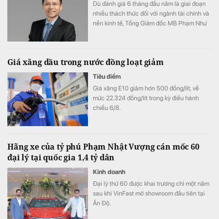
Dù đánh giá 6 tháng đầu năm là giai đoạn
nhiều thách thức đối với ngành tài chính và
nền kinh tế, Tổng Giám đốc MB Phạm Như
Ánh cho biết ngân hàng vẫn tự tin hoàn
thành kế hoạch lợi nhuận năm 2026, thậm
chí có thể đạt kết quả cao hơn mục tiêu đề
Giá xăng dầu trong nước đồng loạt giảm
ra.
Tiêu điểm
Giá xăng E10 giảm hơn 500 đồng/lít, về
mức 22.324 đồng/lít trong kỳ điều hành
chiều 6/8.
Hãng xe của tỷ phú Phạm Nhật Vượng cán mốc 60
đại lý tại quốc gia 1,4 tỷ dân
Kinh doanh
Đại lý thứ 60 được khai trương chỉ một năm
sau khi VinFast mở showroom đầu tiên tại
Ấn Độ.