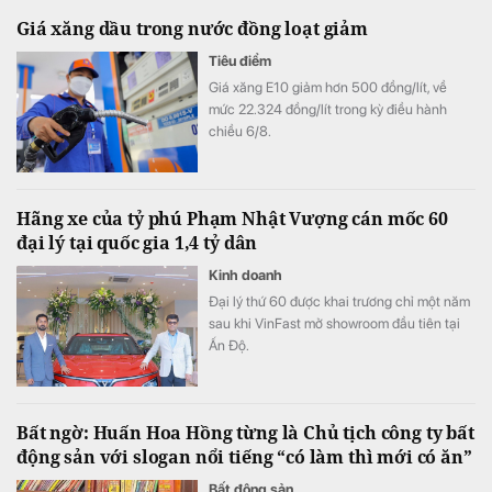
chí có thể đạt kết quả cao hơn mục tiêu đề
Giá xăng dầu trong nước đồng loạt giảm
ra.
Tiêu điểm
Giá xăng E10 giảm hơn 500 đồng/lít, về
mức 22.324 đồng/lít trong kỳ điều hành
chiều 6/8.
Hãng xe của tỷ phú Phạm Nhật Vượng cán mốc 60
đại lý tại quốc gia 1,4 tỷ dân
Kinh doanh
Đại lý thứ 60 được khai trương chỉ một năm
sau khi VinFast mở showroom đầu tiên tại
Ấn Độ.
Bất ngờ: Huấn Hoa Hồng từng là Chủ tịch công ty bất
động sản với slogan nổi tiếng “có làm thì mới có ăn”
Bất động sản