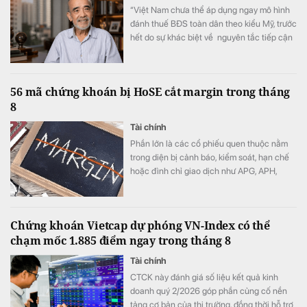
“Việt Nam chưa thể áp dụng ngay mô hình
đánh thuế BĐS toàn dân theo kiểu Mỹ, trước
hết do sự khác biệt về nguyên tắc tiếp cận
tài nguyên đất đai, từ đó dẫn tới sự khác
nhau căn bản về cơ cấu tiền lương”.
56 mã chứng khoán bị HoSE cắt margin trong tháng
8
Tài chính
Phần lớn là các cổ phiếu quen thuộc nằm
trong diện bị cảnh báo, kiểm soát, hạn chế
hoặc đình chỉ giao dịch như APG, APH,
DQC, DGC, HVN, LDG, OGC, NVT, PTL,
TDH, TLH, TMT, VCA,…
Chứng khoán Vietcap dự phóng VN-Index có thể
chạm mốc 1.885 điểm ngay trong tháng 8
Tài chính
CTCK này đánh giá số liệu kết quả kinh
doanh quý 2/2026 góp phần củng cố nền
tảng cơ bản của thị trường, đồng thời hỗ trợ