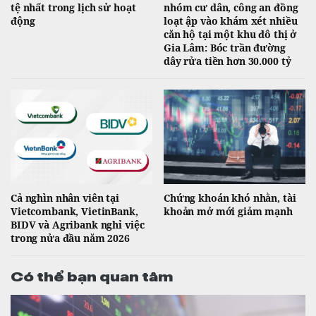
tệ nhất trong lịch sử hoạt
nhóm cư dân, công an đồng
động
loạt ập vào khám xét nhiều
căn hộ tại một khu đô thị ở
Gia Lâm: Bóc trần đường
dây rửa tiền hơn 30.000 tỷ
Cả nghìn nhân viên tại
Chứng khoán khó nhằn, tài
Vietcombank, VietinBank,
khoản mở mới giảm mạnh
BIDV và Agribank nghỉ việc
trong nửa đầu năm 2026
Có thể bạn quan tâm