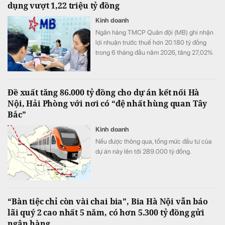
dụng vượt 1,22 triệu tỷ đồng
Kinh doanh
Ngân hàng TMCP Quân đội (MB) ghi nhận
lợi nhuận trước thuế hơn 20.180 tỷ đồng
trong 6 tháng đầu năm 2026, tăng 27,02%
so với cùng kỳ. Cùng với tăng trưởng lợi
nhuận, quy mô tín dụng vượt 1,22 triệu tỷ
đồng, trong khi tổng tài sản tiến sát mốc
Đề xuất tăng 86.000 tỷ đồng cho dự án kết nối Hà
1,74 triệu tỷ đồng.
Nội, Hải Phòng với nơi có “đệ nhất hùng quan Tây
Bắc”
Kinh doanh
Nếu được thông qua, tổng mức đầu tư của
dự án này lên tới 289.000 tỷ đồng.
“Bàn tiệc chỉ còn vài chai bia”, Bia Hà Nội vẫn báo
lãi quý 2 cao nhất 5 năm, có hơn 5.300 tỷ đồng gửi
ngân hàng