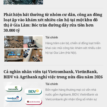
Đây hiện là khoản đầu tư lớn thứ ba của quỹ
Phát hiện bất thường từ nhóm cư dân, công an đồng
loạt ập vào khám xét nhiều căn hộ tại một khu đô
thị ở Gia Lâm: Bóc trần đường dây rửa tiền hơn
30.000 tỷ
Tài chính
Hàng trăm cán bộ, chiến sĩ đồng loạt triển
khai các mũi công tác khám xét nhiều căn
hộ tại Gia Lâm (Hà Nội).
Cả nghìn nhân viên tại Vietcombank, VietinBank,
BIDV và Agribank nghỉ việc trong nửa đầu năm 2026
Tài chính
Bốn ngân hàng thương mại có vốn nhà
nước gồm Agribank, BIDV, VietinBank và
Vietcombank ghi nhận tổng số nhân sự
giảm hơn 1.100 người trong 6 tháng đầu