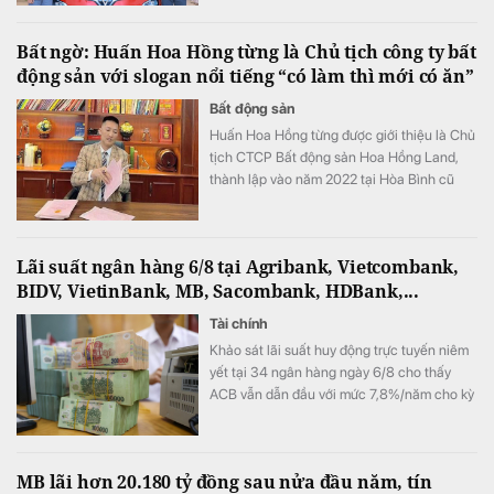
Bất ngờ: Huấn Hoa Hồng từng là Chủ tịch công ty bất
động sản với slogan nổi tiếng “có làm thì mới có ăn”
Bất động sản
Huấn Hoa Hồng từng được giới thiệu là Chủ
tịch CTCP Bất động sản Hoa Hồng Land,
thành lập vào năm 2022 tại Hòa Bình cũ
(nay là tỉnh Phú Thọ).
Lãi suất ngân hàng 6/8 tại Agribank, Vietcombank,
BIDV, VietinBank, MB, Sacombank, HDBank,...
Tài chính
Khảo sát lãi suất huy động trực tuyến niêm
yết tại 34 ngân hàng ngày 6/8 cho thấy
ACB vẫn dẫn đầu với mức 7,8%/năm cho kỳ
hạn 12 tháng, trong khi LPBank duy trì mức
7,3%/năm và toàn thị trường hiện có 8 ngân
hàng niêm yết lãi suất từ 7%/năm trở lên.
MB lãi hơn 20.180 tỷ đồng sau nửa đầu năm, tín