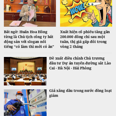
Bất ngờ: Huấn Hoa Hồng
Xuất hiện cổ phiếu tăng gần
từng là Chủ tịch công ty bất
200.000 đồng chỉ sau một
động sản với slogan nổi
tuần, thị giá gấp đôi trong
tiếng “có làm thì mới có ăn”
vòng 2 tháng
Đề xuất điều chỉnh Chủ trương
đầu tư Dự án tuyến đường sắt Lào
Cai - Hà Nội - Hải Phòng
Giá xăng dầu trong nước đồng loạt
giảm