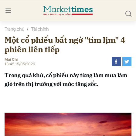
Trang chủ
Tài chính
bình luận
Một cổ phiếu bất ngờ "tím lịm" 4
phiên liên tiếp
Mai Chi
13:45 15/05/2026
Trong quá khứ, cổ phiếu này từng làm mưa làm
gió trên thị trường với mức tăng sốc.
Hủy
G