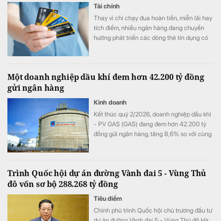
Tài chính
Thay vì chỉ chạy đua hoàn tiền, miễn lãi hay
tích điểm, nhiều ngân hàng đang chuyển
hướng phát triển các dòng thẻ tín dụng có
khả năng cá nhân hóa, cho phép khách
hàng chủ động lựa chọn quyền lợi phù hợp
với nhu cầu chi tiêu. Xu hướng "may đo" trải
Một doanh nghiệp dầu khí đem hơn 42.200 tỷ đồng
nghiệm được kỳ vọng sẽ trở thành lợi thế
gửi ngân hàng
cạnh tranh mới của thị trường thẻ trong giai
đoạn tới.
Kinh doanh
Kết thúc quý 2/2026, doanh nghiệp dầu khí
- PV GAS (GAS) đang đem hơn 42.200 tỷ
đồng gửi ngân hàng, tăng 8,6% so với cùng
kỳ song doanh thu từ hoạt động tài chính lại
bất ngờ sụt giảm.
Trình Quốc hội dự án đường Vành đai 5 - Vùng Thủ
đô vốn sơ bộ 288.268 tỷ đồng
Tiêu điểm
Chính phủ trình Quốc hội chủ trương đầu tư
dự án đường Vành đai 5 - Vùng Thủ đô Hà