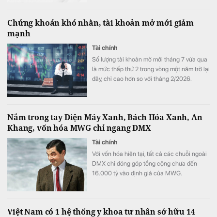
năm 2026.
Chứng khoán khó nhằn, tài khoản mở mới giảm
mạnh
Tài chính
Số lượng tài khoản mở mới tháng 7 vừa qua
là mức thấp thứ 2 trong vòng một năm trở lại
đây, chỉ cao hơn so với tháng 2/2026.
Nắm trong tay Điện Máy Xanh, Bách Hóa Xanh, An
Khang, vốn hóa MWG chỉ ngang DMX
Tài chính
Với vốn hóa hiện tại, tất cả các chuỗi ngoài
DMX chỉ đóng góp tổng cộng chưa đến
16.000 tỷ vào định giá của MWG.
Việt Nam có 1 hệ thống y khoa tư nhân sở hữu 14