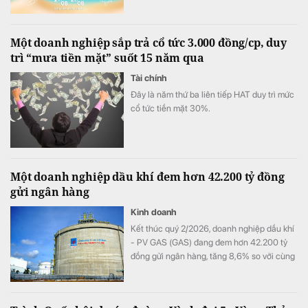
trời đa trải nghiệm.
Một doanh nghiệp sắp trả cổ tức 3.000 đồng/cp, duy
trì “mưa tiền mặt” suốt 15 năm qua
Tài chính
Đây là năm thứ ba liên tiếp HAT duy trì mức
cổ tức tiền mặt 30%.
Một doanh nghiệp dầu khí đem hơn 42.200 tỷ đồng
gửi ngân hàng
Kinh doanh
Kết thúc quý 2/2026, doanh nghiệp dầu khí
- PV GAS (GAS) đang đem hơn 42.200 tỷ
đồng gửi ngân hàng, tăng 8,6% so với cùng
kỳ song doanh thu từ hoạt động tài chính lại
bất ngờ sụt giảm.