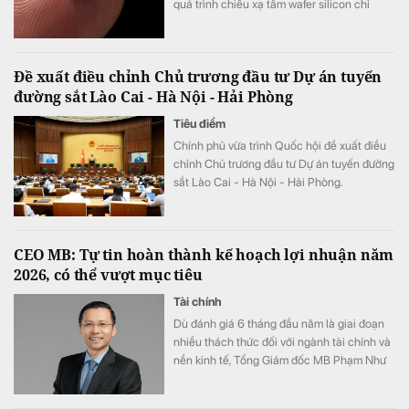
quá trình chiếu xạ tấm wafer silicon chỉ
trong khoảng 5 đến 7 phút, thay vì mất 2
tuần như trước đây, tương đương tốc độ xử
lý nhanh hơn tới 3.000 lần.
Đề xuất điều chỉnh Chủ trương đầu tư Dự án tuyến
đường sắt Lào Cai - Hà Nội - Hải Phòng
Tiêu điểm
Chính phủ vừa trình Quốc hội đề xuất điều
chỉnh Chủ trương đầu tư Dự án tuyến đường
sắt Lào Cai - Hà Nội - Hải Phòng.
CEO MB: Tự tin hoàn thành kế hoạch lợi nhuận năm
2026, có thể vượt mục tiêu
Tài chính
Dù đánh giá 6 tháng đầu năm là giai đoạn
nhiều thách thức đối với ngành tài chính và
nền kinh tế, Tổng Giám đốc MB Phạm Như
Ánh cho biết ngân hàng vẫn tự tin hoàn
thành kế hoạch lợi nhuận năm 2026, thậm