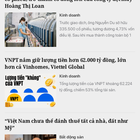
Hoàng Thị Loan
Kinh doanh
Trước giao dịch, ông Nguyễn Du sở hữu
335.500 cổ phiếu, tương đương 4,73% vốn
điều lệ. Sau khi mua thành công toàn bộ 1
triệu cổ phiếu đã đăng ký, lượng cổ phiếu
nắm giữ của ông tăng lên 1.335.500 đơn vị,
tương ứng 18,81% vốn.
VNPT nắm giữ lượng tiền hơn 62.000 tỷ đồng, lớn
hơn cả Vinhomes, Viettel Global
Kinh doanh
Tổng lượng tiền của VNPT khoảng 62.224
tỷ đồng, chiếm 53% tổng tài sản.
“Việt Nam chưa thể đánh thuế tất cả nhà, đất như
Mỹ”
Bất động sản