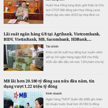
Huấn Hoa Hồng từng được giới thiệu là Chủ
tịch CTCP Bất động sản Hoa Hồng Land,
thành lập vào năm 2022 tại Hòa Bình cũ
(nay là tỉnh Phú Thọ).
Lãi suất ngân hàng 6/8 tại Agribank, Vietcombank,
BIDV, VietinBank, MB, Sacombank, HDBank,...
Tài chính
Khảo sát lãi suất huy động trực tuyến niêm
yết tại 34 ngân hàng ngày 6/8 cho thấy
ACB vẫn dẫn đầu với mức 7,8%/năm cho kỳ
hạn 12 tháng, trong khi LPBank duy trì mức
7,3%/năm và toàn thị trường hiện có 8 ngân
hàng niêm yết lãi suất từ 7%/năm trở lên.
MB lãi hơn 20.180 tỷ đồng sau nửa đầu năm, tín
dụng vượt 1,22 triệu tỷ đồng
Kinh doanh
Ngân hàng TMCP Quân đội (MB) ghi nhận
lợi nhuận trước thuế hơn 20.180 tỷ đồng