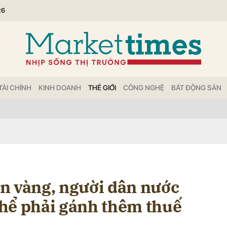
26
bình luận
TÀI CHÍNH
KINH DOANH
THẾ GIỚI
CÔNG NGHỆ
BẤT ĐỘNG SẢN
Hủy
G
n vàng, người dân nước
hể phải gánh thêm thuế