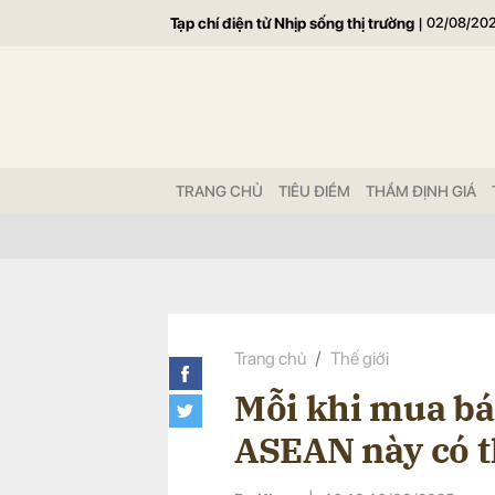
Tạp chí điện tử Nhịp sống thị trường
|
02/08/20
Gửi 
TRANG CHỦ
TIÊU ĐIỂM
THẨM ĐỊNH GIÁ
Trang chủ
Thế giới
Mỗi khi mua bá
ASEAN này có t