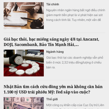
Tài chính
Nguyên nhân ngân hàng bất ngờ điều chỉnh
giảm mạnh tiền phạt là vì phát hiện sai sót
trong cách tính lãi. Tuy nhiên, một vấn đề
đau đầu với ngân hàng là chiếc ô tô dùng
để siết nợ hiện đã hoàn toàn mất tích, khiến
việc thắng kiện có nguy cơ chỉ nằm trên
Giá bạc thỏi, bạc miếng sáng ngày 4/8 tại Ancarat,
giấy.
DOJI, Sacombank, Bảo Tín Mạnh Hải,...
Ngành hàng
Giá bạc thỏi tại các doanh nghiệp vẫn phổ
biến ở mức 2,32 triệu đồng/lượng ở chiều
bán ra.
Nhật Bản tìm cách cứu đồng yên mà không cần bán
1.100 tỷ USD trái phiếu Mỹ: Fed sắp vào cuộc?
Thế giới
Một công cụ khẩn cấp của Cục Dự trữ Liên