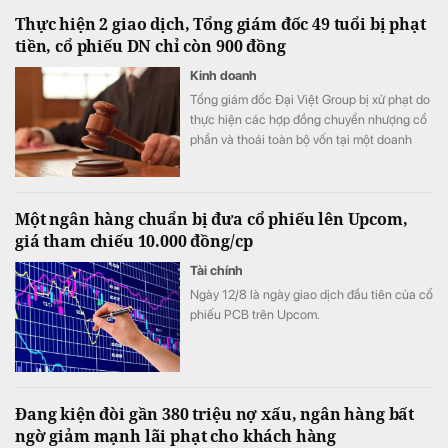
Thực hiện 2 giao dịch, Tổng giám đốc 49 tuổi bị phạt
tiền, cổ phiếu DN chỉ còn 900 đồng
Kinh doanh
Tổng giám đốc Đại Việt Group bị xử phạt do
thực hiện các hợp đồng chuyển nhượng cổ
phần và thoái toàn bộ vốn tại một doanh
nghiệp khi chưa được Đại hội đồng cổ đông
chấp thuận.
Một ngân hàng chuẩn bị đưa cổ phiếu lên Upcom,
giá tham chiếu 10.000 đồng/cp
Tài chính
Ngày 12/8 là ngày giao dịch đầu tiên của cổ
phiếu PCB trên Upcom.
Đang kiện đòi gần 380 triệu nợ xấu, ngân hàng bất
ngờ giảm mạnh lãi phạt cho khách hàng