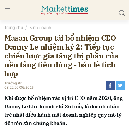
Trang chủ
Kinh doanh
bình luận
Masan Group tái bổ nhiệm CEO
Danny Le nhiệm kỳ 2: Tiếp tục
chiến lược gia tăng thị phần của
nền tảng tiêu dùng - bán lẻ tích
hợp
Trường An
Hủy
G
08:22 20/06/2025
Khi được bổ nhiệm vào vị trí CEO năm 2020, ông
Danny Le khi đó mới chỉ 36 tuổi, là doanh nhân
trẻ nhất điều hành một doanh nghiệp quy mô tỷ
đô trên sàn chứng khoán.