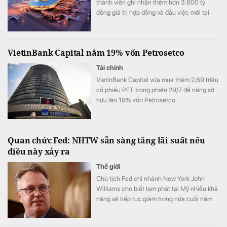
thành viên ghi nhận thêm hơn 3.600 tỷ
đồng giá trị hợp đồng và đầu việc mới tại
nhiều dự án hạ tầng, công trình ngầm và
nền móng quy mô lớn. Cùng với việc tiếp tục
bổ sung nguồn việc, kết quả kinh doanh 6
VietinBank Capital nắm 19% vốn Petrosetco
tháng đầu năm của doanh nghiệp cũng ghi
nhận những chuyển biến tích cực, với
Tài chính
doanh thu tăng gần 50% và lợi nhuận sau
VietinBank Capital vừa mua thêm 2,69 triệu
thuế cao hơn đáng kể so với cùng kỳ năm
cổ phiếu PET trong phiên 29/7 để nâng sở
2025.
hữu lên 19% vốn Petrosetco.
Quan chức Fed: NHTW sẵn sàng tăng lãi suất nếu
điều này xảy ra
Thế giới
Chủ tịch Fed chi nhánh New York John
Williams cho biết lạm phát tại Mỹ nhiều khả
năng sẽ tiếp tục giảm trong nửa cuối năm
nay và năm 2027.