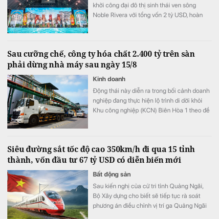
khởi công đại đô thị sinh thái ven sông
Noble Rivera với tổng vốn 2 tỷ USD, hoàn
thiện chuỗi dự án liên hoàn quy mô lớn mà
tập đoàn này đang triển khai gấp rút trên
trục đại lộ Tây Thăng Long.
Sau cưỡng chế, công ty hóa chất 2.400 tỷ trên sàn
phải dừng nhà máy sau ngày 15/8
Kinh doanh
Động thái này diễn ra trong bối cảnh doanh
nghiệp đang thực hiện lộ trình di dời khỏi
Khu công nghiệp (KCN) Biên Hòa 1 theo đề
án chuyển đổi khu công nghiệp thành khu
đô thị - thương mại - dịch vụ và cải thiện
môi trường của tỉnh Đồng Nai.
Siêu đường sắt tốc độ cao 350km/h đi qua 15 tỉnh
thành, vốn đầu tư 67 tỷ USD có diễn biến mới
Bất động sản
Sau kiến nghị của cử tri tỉnh Quảng Ngãi,
Bộ Xây dựng cho biết sẽ tiếp tục rà soát
phương án điều chỉnh vị trí ga Quảng Ngãi
trong quá trình lập Báo cáo nghiên cứu khả