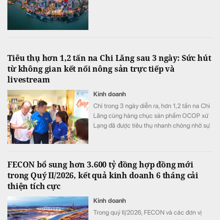
Tiêu thụ hơn 1,2 tấn na Chi Lăng sau 3 ngày: Sức hút
từ không gian kết nối nông sản trực tiếp và
livestream
Kinh doanh
Chỉ trong 3 ngày diễn ra, hơn 1,2 tấn na Chi
Lăng cùng hàng chục sản phẩm OCOP xứ
Lạng đã được tiêu thụ nhanh chóng nhờ sự
kết hợp hài hòa giữa không gian trải nghiệm
thực tế và các phiên livestream bán hàng
hiện đại.
FECON bổ sung hơn 3.600 tỷ đồng hợp đồng mới
trong Quý II/2026, kết quả kinh doanh 6 tháng cải
thiện tích cực
Kinh doanh
Trong quý II/2026, FECON và các đơn vị