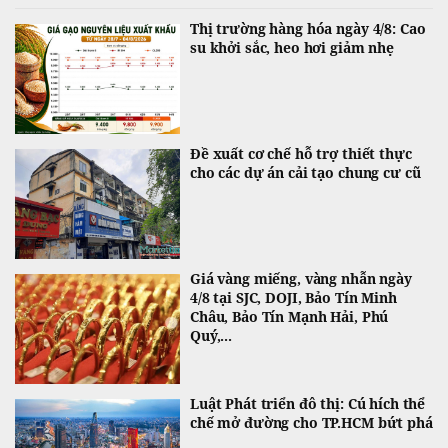
Thị trường hàng hóa ngày 4/8: Cao
su khởi sắc, heo hơi giảm nhẹ
Đề xuất cơ chế hỗ trợ thiết thực
cho các dự án cải tạo chung cư cũ
Giá vàng miếng, vàng nhẫn ngày
4/8 tại SJC, DOJI, Bảo Tín Minh
Châu, Bảo Tín Mạnh Hải, Phú
Quý,...
Luật Phát triển đô thị: Cú hích thể
chế mở đường cho TP.HCM bứt phá