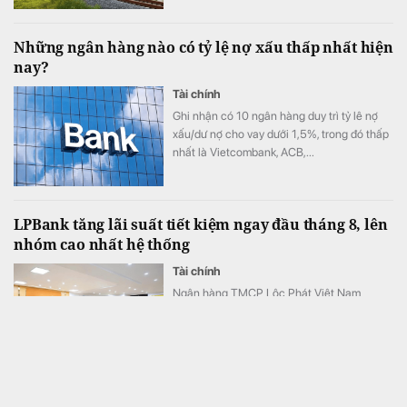
thi Dự án đường sắt tốc độ cao Bắc - Nam.
Những ngân hàng nào có tỷ lệ nợ xấu thấp nhất hiện
nay?
Tài chính
Ghi nhận có 10 ngân hàng duy trì tỷ lê nợ
xấu/dư nợ cho vay dưới 1,5%, trong đó thấp
nhất là Vietcombank, ACB,...
LPBank tăng lãi suất tiết kiệm ngay đầu tháng 8, lên
nhóm cao nhất hệ thống
Tài chính
Ngân hàng TMCP Lộc Phát Việt Nam
(LPBank) vừa điều chỉnh tăng lãi suất huy
động. Đáng chú ý, lãi suất tiền gửi các kỳ
hạn từ 6-25 tháng đồng loạt tăng 0,3 điểm
phần trăm ở cả kênh trực tuyến và tại quầy,
đưa lãi suất gửi online lên cao nhất
Kỳ 122: Cà phê - Nơi cái đẹp trở thành lối sống
7,3%/năm.