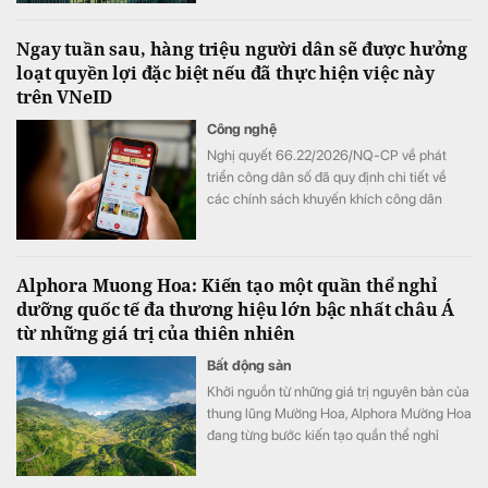
bền vững Việt Nam (Vietnam Sustainability
Index – VNSI) năm 2026. Kết quả này ghi
Ngay tuần sau, hàng triệu người dân sẽ được hưởng
nhận những bước tiến của ACB trong việc
loạt quyền lợi đặc biệt nếu đã thực hiện việc này
xây dựng nền tảng tăng trưởng dài hạn, từ
trên VNeID
chất lượng tài sản, quản trị rủi ro đến quản
trị phát triển bền vững và minh bạch thông
Công nghệ
tin.
Nghị quyết 66.22/2026/NQ-CP về phát
triển công dân số đã quy định chi tiết về
các chính sách khuyến khích công dân
tham gia trên môi trường số. Có hiệu lực từ
ngày 15/8/2026 đến 28/2/2027.
Alphora Muong Hoa: Kiến tạo một quần thể nghỉ
dưỡng quốc tế đa thương hiệu lớn bậc nhất châu Á
từ những giá trị của thiên nhiên
Bất động sản
Khởi nguồn từ những giá trị nguyên bản của
thung lũng Mường Hoa, Alphora Mường Hoa
đang từng bước kiến tạo quần thể nghỉ
dưỡng quốc tế đa thương hiệu lớn bậc nhất
châu Á, nơi quy tụ bộ sưu tập di sản tổ hợp