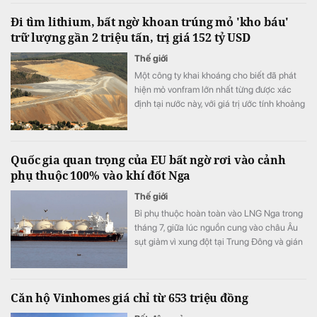
khách sạn, thương mại – dịch vụ đẳng cấp
Đi tìm lithium, bất ngờ khoan trúng mỏ 'kho báu'
quốc tế cùng hệ sinh thái thiên nhiên và
trữ lượng gần 2 triệu tấn, trị giá 152 tỷ USD
văn hóa được gìn giữ và phát huy bền vững.
Thế giới
Một công ty khai khoáng cho biết đã phát
hiện mỏ vonfram lớn nhất từng được xác
định tại nước này, với giá trị ước tính khoảng
152 tỷ USD.
Quốc gia quan trọng của EU bất ngờ rơi vào cảnh
phụ thuộc 100% vào khí đốt Nga
Thế giới
Bỉ phụ thuộc hoàn toàn vào LNG Nga trong
tháng 7, giữa lúc nguồn cung vào châu Âu
sụt giảm vì xung đột tại Trung Đông và gián
đoạn vận tải qua eo biển Hormuz.
Căn hộ Vinhomes giá chỉ từ 653 triệu đồng