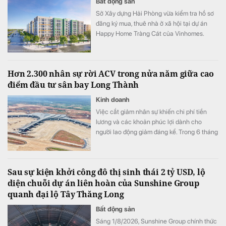
Bất động sản
Sở Xây dựng Hải Phòng vừa kiểm tra hồ sơ
đăng ký mua, thuê nhà ở xã hội tại dự án
Happy Home Tràng Cát của Vinhomes.
Theo kết quả rà soát, có 266 trường hợp
trong danh sách dự kiến chưa được hưởng
chính sách hỗ trợ về nhà ở, đất ở.
Hơn 2.300 nhân sự rời ACV trong nửa năm giữa cao
điểm đầu tư sân bay Long Thành
Kinh doanh
Việc cắt giảm nhân sự khiến chi phí tiền
lương và các khoản phúc lợi dành cho
người lao động giảm đáng kể. Trong 6 tháng
đầu năm, khoản mục này còn khoảng 1.900
tỷ đồng, thấp hơn khoảng 300 tỷ đồng so
với cùng kỳ năm trước.
Sau sự kiện khởi công đô thị sinh thái 2 tỷ USD, lộ
diện chuỗi dự án liên hoàn của Sunshine Group
quanh đại lộ Tây Thăng Long
Bất động sản
Sáng 1/8/2026, Sunshine Group chính thức