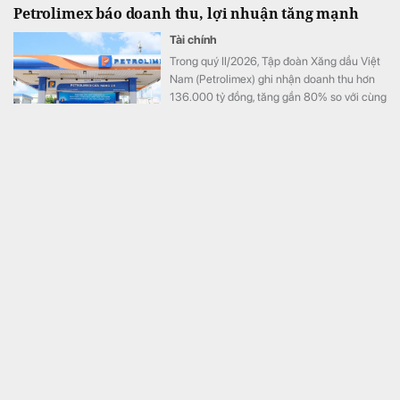
Petrolimex báo doanh thu, lợi nhuận tăng mạnh
Tài chính
Trong quý II/2026, Tập đoàn Xăng dầu Việt
Nam (Petrolimex) ghi nhận doanh thu hơn
136.000 tỷ đồng, tăng gần 80% so với cùng
kỳ và nhỉnh hơn quý đầu năm 38%, lãi trước
thuế đạt trên 3.300 tỷ đồng.
Ngân hàng lớn nhất nước Nga cảnh báo
Thế giới
Cảnh báo được đưa ra trong bối cảnh Nga
đối mặt với mức thâm hụt ngân sách ngày
càng lớn.
Đại dự án đường sắt tốc độ cao Việt Nam: Bất ngờ
hiệu quả tiêu thụ điện
Kinh doanh
Xét lượng điện tiêu thụ trên mỗi hành khách,