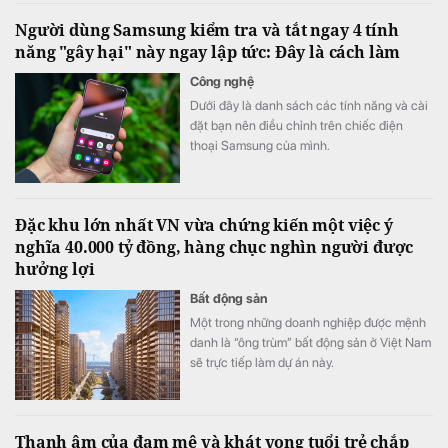
Người dùng Samsung kiểm tra và tắt ngay 4 tính
năng "gây hại" này ngay lập tức: Đây là cách làm
Công nghệ
Dưới đây là danh sách các tính năng và cài
đặt bạn nên điều chỉnh trên chiếc điện
thoại Samsung của mình.
Đặc khu lớn nhất VN vừa chứng kiến một việc ý
nghĩa 40.000 tỷ đồng, hàng chục nghìn người được
hưởng lợi
Bất động sản
Một trong những doanh nghiệp được mệnh
danh là “ông trùm” bất động sản ở Việt Nam
sẽ trực tiếp làm dự án này.
Thanh âm của đam mê và khát vọng tuổi trẻ chắp