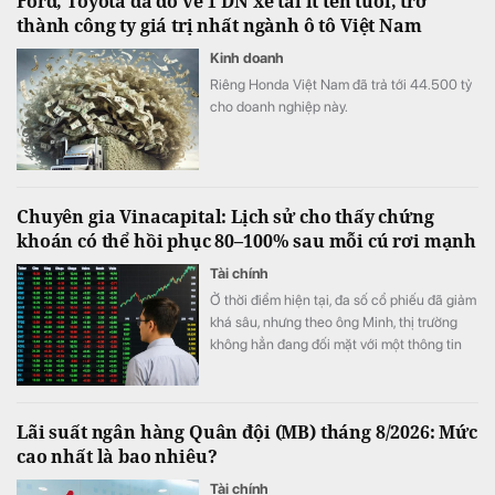
Ford, Toyota đã đổ về 1 DN xe tải ít tên tuổi, trở
thành công ty giá trị nhất ngành ô tô Việt Nam
Kinh doanh
Riêng Honda Việt Nam đã trả tới 44.500 tỷ
cho doanh nghiệp này.
Chuyên gia Vinacapital: Lịch sử cho thấy chứng
khoán có thể hồi phục 80–100% sau mỗi cú rơi mạnh
Tài chính
Ở thời điểm hiện tại, đa số cổ phiếu đã giảm
khá sâu, nhưng theo ông Minh, thị trường
không hẳn đang đối mặt với một thông tin
xấu cụ thể.
Lãi suất ngân hàng Quân đội (MB) tháng 8/2026: Mức
cao nhất là bao nhiêu?
Tài chính