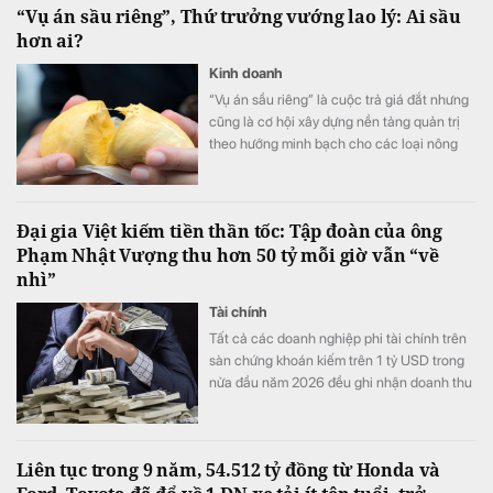
“Vụ án sầu riêng”, Thứ trưởng vướng lao lý: Ai sầu
hơn ai?
Kinh doanh
“Vụ án sầu riêng” là cuộc trả giá đắt nhưng
cũng là cơ hội xây dựng nền tảng quản trị
theo hướng minh bạch cho các loại nông
sản xuất khẩu.
Đại gia Việt kiếm tiền thần tốc: Tập đoàn của ông
Phạm Nhật Vượng thu hơn 50 tỷ mỗi giờ vẫn “về
nhì”
Tài chính
Tất cả các doanh nghiệp phi tài chính trên
sàn chứng khoán kiếm trên 1 tỷ USD trong
nửa đầu năm 2026 đều ghi nhận doanh thu
tăng trưởng cao so với cùng kỳ năm ngoái.
Liên tục trong 9 năm, 54.512 tỷ đồng từ Honda và