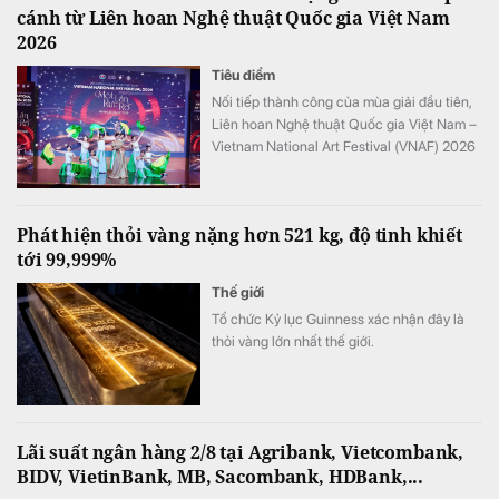
cánh từ Liên hoan Nghệ thuật Quốc gia Việt Nam
2026
Tiêu điểm
Nối tiếp thành công của mùa giải đầu tiên,
Liên hoan Nghệ thuật Quốc gia Việt Nam –
Vietnam National Art Festival (VNAF) 2026
tiếp tục khẳng định sức hút khi quy tụ hàng
trăm tài năng trẻ đến từ nhiều tỉnh, thành
trên cả nước.
Phát hiện thỏi vàng nặng hơn 521 kg, độ tinh khiết
tới 99,999%
Thế giới
Tổ chức Kỷ lục Guinness xác nhận đây là
thỏi vàng lớn nhất thế giới.
Lãi suất ngân hàng 2/8 tại Agribank, Vietcombank,
BIDV, VietinBank, MB, Sacombank, HDBank,...