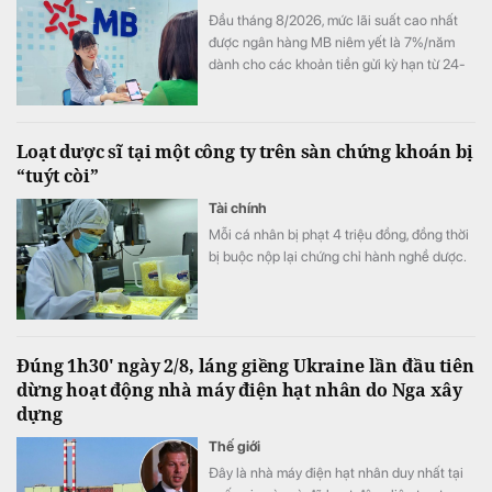
Đầu tháng 8/2026, mức lãi suất cao nhất
được ngân hàng MB niêm yết là 7%/năm
dành cho các khoản tiền gửi kỳ hạn từ 24-
60 tháng, trong khi gửi tiết kiệm online vẫn
có lợi thế hơn gửi tại quầy ở nhiều kỳ hạn.
Loạt dược sĩ tại một công ty trên sàn chứng khoán bị
“tuýt còi”
Tài chính
Mỗi cá nhân bị phạt 4 triệu đồng, đồng thời
bị buộc nộp lại chứng chỉ hành nghề dược.
Đúng 1h30' ngày 2/8, láng giềng Ukraine lần đầu tiên
dừng hoạt động nhà máy điện hạt nhân do Nga xây
dựng
Thế giới
Đây là nhà máy điện hạt nhân duy nhất tại