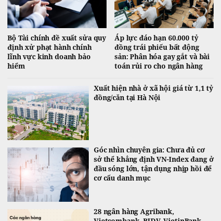
Bộ Tài chính đề xuất sửa quy
Áp lực đáo hạn 60.000 tỷ
định xử phạt hành chính
đồng trái phiếu bất động
lĩnh vực kinh doanh bảo
sản: Phân hóa gay gắt và bài
hiểm
toán rủi ro cho ngân hàng
Xuất hiện nhà ở xã hội giá từ 1,1 tỷ
đồng/căn tại Hà Nội
Góc nhìn chuyên gia: Chưa đủ cơ
sở thể khẳng định VN-Index đang ở
đầu sóng lớn, tận dụng nhịp hồi để
cơ cấu danh mục
28 ngân hàng Agribank,
Vietcombank, BIDV, VietinBank,