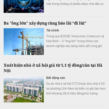
một trong những cổ phiếu được nhà đầu tư
ưa chuộng nhất thị trường lại bất ngờ trở
thành tâm điểm bán ròng của các quỹ trong
tháng 6.
Ba "ông lớn" xây dựng cùng báo lãi “đi lùi”
Tài chính
Trong quý II/2026, Vinaconex, Coteccon và
Hoà Bình – 3 “ông lớn” trong nhóm các
doanh nghiệp xây dựng niêm yết cùng ghi
nhận sự “đi lùi” của lợi nhuận.
Xuất hiện nhà ở xã hội giá từ 1,1 tỷ đồng/căn tại Hà
Nội
Bất động sản
Dự án nhà ở xã hội CT2 thuộc khu nhà ở X2
tại phường Lĩnh Nam dự kiến có giá bán tạm
tính khoảng 28,4 triệu đồng/m2, tương
đương 1,1-1,5 tỷ đồng mỗi căn.