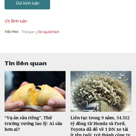
Gửi bình luận
(0) Bình luận
Xếp theo:
Số người thích
Thời gian
Tin liên quan
“Vụ án sầu riêng”, Thứ
Liên tục trong 9 năm, 54.512
trưởng vướng lao lý: Ai sầu
tỷ đồng từ Honda và Ford,
hơn ai?
Toyota đã đổ về 1 DN xe tải
ít tên tuổi, trở thành công ty