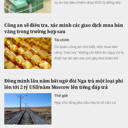
vụ án lừa đảo chiếm đoạt 600 tỷ đồng xảy
ra trên địa bản tỉnh.
Công an sẽ điều tra, xác minh các giao dịch mua bán
vàng trong trường hợp sau
Tài chính
Cơ quan công an cho biết, việc mua bán
vàng "trao tay" không chỉ tiềm ẩn nguy cơ bị
thiệt hại tài sản mà còn gây khó khăn khi
phát sinh tranh chấp do thiếu hóa đơn,
chứng từ và căn cứ chứng minh giao dịch.
Đồng minh lâu năm bất ngờ đòi Nga trả một loại phí
lên tới 2 tỷ USD/năm Moscow lên tiếng đáp trả
Thế giới
Nga cho rằng yêu cầu này là vô căn cứ.