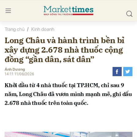
Trang chủ
Kinh doanh
bình luận
Long Châu và hành trình bền bỉ
xây dựng 2.678 nhà thuốc cộng
đồng “gần dân, sát dân”
Ánh Dương
14:11 11/06/2026
Khởi đầu từ 4 nhà thuốc tại TP.HCM, chỉ sau 9
Hủy
G
năm, Long Châu đã vươn mình mạnh mẽ, ghi dấu
2.678 nhà thuốc trên toàn quốc.