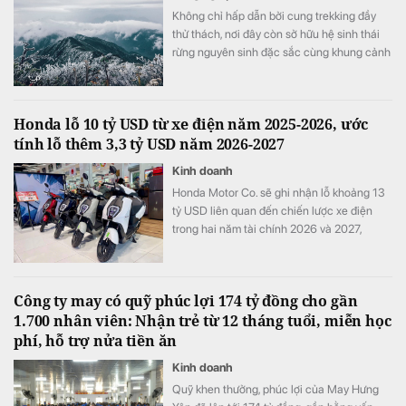
Không chỉ hấp dẫn bởi cung trekking đầy
thử thách, nơi đây còn sở hữu hệ sinh thái
rừng nguyên sinh đặc sắc cùng khung cảnh
biến đổi theo từng mùa trong năm.
Honda lỗ 10 tỷ USD từ xe điện năm 2025-2026, ước
tính lỗ thêm 3,3 tỷ USD năm 2026-2027
Kinh doanh
Honda Motor Co. sẽ ghi nhận lỗ khoảng 13
tỷ USD liên quan đến chiến lược xe điện
trong hai năm tài chính 2026 và 2027,
tương đương khoảng ba năm lợi nhuận hoạt
động và nhiều hơn tổng chi tiêu nghiên cứu
và phát triển (R&D) của cả một năm.
Công ty may có quỹ phúc lợi 174 tỷ đồng cho gần
1.700 nhân viên: Nhận trẻ từ 12 tháng tuổi, miễn học
phí, hỗ trợ nửa tiền ăn
Kinh doanh
Quỹ khen thưởng, phúc lợi của May Hưng