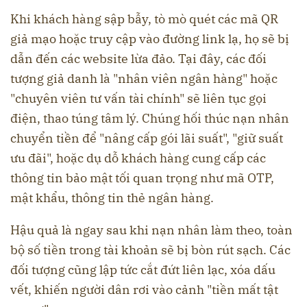
Khi khách hàng sập bẫy, tò mò quét các mã QR
giả mạo hoặc truy cập vào đường link lạ, họ sẽ bị
dẫn đến các website lừa đảo. Tại đây, các đối
tượng giả danh là "nhân viên ngân hàng" hoặc
"chuyên viên tư vấn tài chính" sẽ liên tục gọi
điện, thao túng tâm lý. Chúng hối thúc nạn nhân
chuyển tiền để "nâng cấp gói lãi suất", "giữ suất
ưu đãi", hoặc dụ dỗ khách hàng cung cấp các
thông tin bảo mật tối quan trọng như mã OTP,
mật khẩu, thông tin thẻ ngân hàng.
Hậu quả là ngay sau khi nạn nhân làm theo, toàn
bộ số tiền trong tài khoản sẽ bị bòn rút sạch. Các
đối tượng cũng lập tức cắt đứt liên lạc, xóa dấu
vết, khiến người dân rơi vào cảnh "tiền mất tật