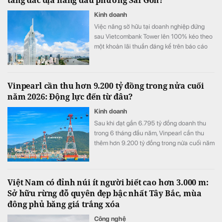
tầng đắc địa hàng đầu phường Sài Gòn?
Kinh doanh
Việc nâng sở hữu tại doanh nghiệp đứng
sau Vietcombank Tower lên 100% kéo theo
một khoản lãi thuần đáng kể trên báo cáo
tài chính hợp nhất của Vietcombank.
Vinpearl cần thu hơn 9.200 tỷ đồng trong nửa cuối
năm 2026: Động lực đến từ đâu?
Kinh doanh
Sau khi đạt gần 6.795 tỷ đồng doanh thu
trong 6 tháng đầu năm, Vinpearl cần thu
thêm hơn 9.200 tỷ đồng trong nửa cuối năm
để hoàn thành kế hoạch 16.000 tỷ đồng.
Việt Nam có đỉnh núi ít người biết cao hơn 3.000 m:
Sở hữu rừng đỗ quyên đẹp bậc nhất Tây Bắc, mùa
đông phủ băng giá trắng xóa
Công nghệ