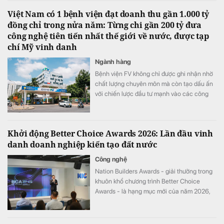
Việt Nam có 1 bệnh viện đạt doanh thu gần 1.000 tỷ
đồng chỉ trong nửa năm: Từng chi gần 200 tỷ đưa
công nghệ tiên tiến nhất thế giới về nước, được tạp
chí Mỹ vinh danh
Ngành hàng
Bệnh viện FV không chỉ được ghi nhận nhờ
chất lượng chuyên môn mà còn tạo dấu ấn
với chiến lược đầu tư mạnh vào các công
nghệ y tế hiện đại.
Khởi động Better Choice Awards 2026: Lần đầu vinh
danh doanh nghiệp kiến tạo đất nước
Công nghệ
Nation Builders Awards - giải thưởng trong
khuôn khổ chương trình Better Choice
Awards - là hạng mục mới của năm 2026,
tôn vinh những doanh nghiệp có đóng góp
nổi bật cho sự phát triển của đất nước.