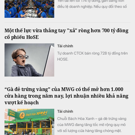
Yên đã lên tới 174 tỷ đồng, gần bằng vốn
điều lệ doanh nghiệp. Nếu quy đổi theo số
lao động cuối năm 2025, quy mô quỹ tương
đương hơn 100 triệu đồng cho mỗi nhân
viên.
Một thế lực vừa thẳng tay "xả" ròng hơn 700 tỷ đồng
cổ phiếu HoSE
Tài chính
Tự doanh CTCK bán ròng 728 tỷ đồng trên
HOSE.
“Gà đẻ trứng vàng” của MWG có thể mở hơn 1.000
cửa hàng trong năm nay, lợi nhuận nhiều khả năng
vượt kế hoạch
Tài chính
Chuỗi Bách Hóa Xanh – gà đẻ trứng vàng
của MWG đang tăng tốc mở rộng quy mô
với số lượng cửa hàng tăng chóng mặt.