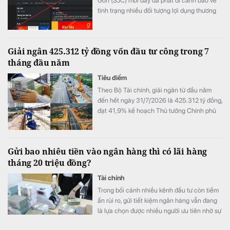
Gòn (SJC) mới đây đã phát đi cảnh báo về
tình trạng nhiều đối tượng lợi dụng thương
hiệu SJC để lập fanpage giả mạo nhằm lừa
đảo khách hàng.
Giải ngân 425.312 tỷ đồng vốn đầu tư công trong 7
tháng đầu năm
Tiêu điểm
Theo Bộ Tài chính, giải ngân từ đầu năm
đến hết ngày 31/7/2026 là 425.312 tỷ đồng,
đạt 41,9% kế hoạch Thủ tướng Chính phủ
giao.
Gửi bao nhiêu tiền vào ngân hàng thì có lãi hàng
tháng 20 triệu đồng?
Tài chính
Trong bối cảnh nhiều kênh đầu tư còn tiềm
ẩn rủi ro, gửi tiết kiệm ngân hàng vẫn đang
là lựa chọn được nhiều người ưu tiên nhờ sự
an toàn và ổn định.