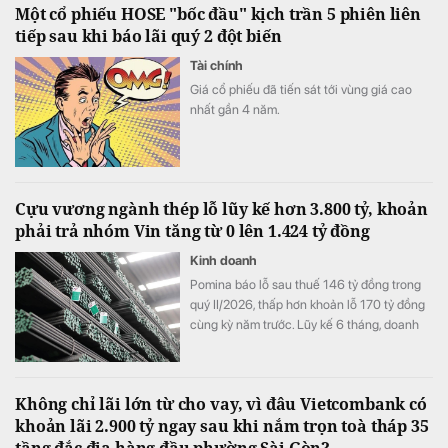
Một cổ phiếu HOSE "bốc đầu" kịch trần 5 phiên liên
tiếp sau khi báo lãi quý 2 đột biến
Tài chính
Giá cổ phiếu đã tiến sát tới vùng giá cao
nhất gần 4 năm.
Cựu vương ngành thép lỗ lũy kế hơn 3.800 tỷ, khoản
phải trả nhóm Vin tăng từ 0 lên 1.424 tỷ đồng
Kinh doanh
Pomina báo lỗ sau thuế 146 tỷ đồng trong
quý II/2026, thấp hơn khoản lỗ 170 tỷ đồng
cùng kỳ năm trước. Lũy kế 6 tháng, doanh
nghiệp lỗ 325 tỷ đồng, chỉ cải thiện khoảng
4 tỷ đồng so với nửa đầu năm 2025.
Không chỉ lãi lớn từ cho vay, vì đâu Vietcombank có
khoản lãi 2.900 tỷ ngay sau khi nắm trọn toà tháp 35