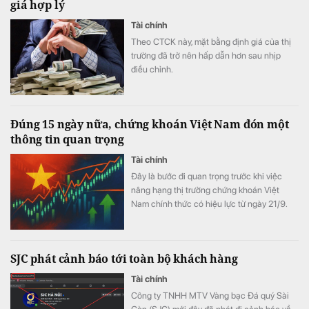
giá hợp lý
Tài chính
Theo CTCK này, mặt bằng định giá của thị
trường đã trở nên hấp dẫn hơn sau nhịp
điều chỉnh.
Đúng 15 ngày nữa, chứng khoán Việt Nam đón một
thông tin quan trọng
Tài chính
Đây là bước đi quan trọng trước khi việc
nâng hạng thị trường chứng khoán Việt
Nam chính thức có hiệu lực từ ngày 21/9.
SJC phát cảnh báo tới toàn bộ khách hàng
Tài chính
Công ty TNHH MTV Vàng bạc Đá quý Sài