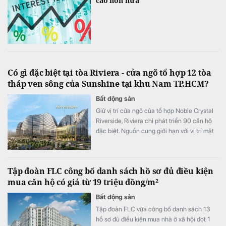
cao hơn nữa
Có gì đặc biệt tại tòa Riviera - cửa ngõ tổ hợp 12 tòa
tháp ven sông của Sunshine tại khu Nam TP.HCM?
Bất động sản
Giữ vị trí cửa ngõ của tổ hợp Noble Crystal
Riverside, Riviera chỉ phát triển 90 căn hộ
đặc biệt. Nguồn cung giới hạn với vị trí mặt
tiền đại lộ Đào Trí cùng hệ tiện ích đa tầng
đang đưa tòa tháp này trở thành một trong
những điểm nhấn đáng chú ý của thị trường
Tập đoàn FLC công bố danh sách hồ sơ đủ điều kiện
căn hộ cao cấp khu Nam TP.HCM.
mua căn hộ có giá từ 19 triệu đồng/m²
Bất động sản
Tập đoàn FLC vừa công bố danh sách 13
hồ sơ đủ điều kiện mua nhà ở xã hội đợt 1