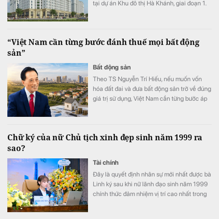
tại dự án Khu đô thị Hà Khánh, giai đoạn 1.
Dự án cung cấp 759 căn hộ với giá bán
khoảng 19 triệu đồng/m².
“Việt Nam cần từng bước đánh thuế mọi bất động
sản”
Bất động sản
Theo TS Nguyễn Trí Hiếu, nếu muốn vốn
hóa đất đai và đưa bất động sản trở về đúng
giá trị sử dụng, Việt Nam cần từng bước áp
dụng thuế đối với mọi bất động sản.
Chữ ký của nữ Chủ tịch xinh đẹp sinh năm 1999 ra
sao?
Tài chính
Đây là quyết định nhân sự mới nhất được bà
Linh ký sau khi nữ lãnh đạo sinh năm 1999
chính thức đảm nhiệm vị trí cao nhất trong
Hội đồng quản trị PC1