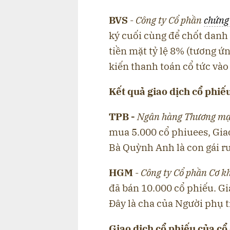
BVS
-
Công ty Cổ phần
chứng
ký cuối cùng để chốt danh
tiền mặt tỷ lệ 8% (tương ứ
kiến thanh toán cổ tức vào
Kết quả giao dịch cổ phiế
TPB
-
Ngân hàng Thương mại
mua 5.000 cổ phiuees, Gia
Bà Quỳnh Anh là con gái r
HGM
-
Công ty Cổ phần Cơ k
đã bán 10.000 cổ phiếu. Gi
Đây là cha của Người phụ t
Giao dịch cổ phiếu của cổ