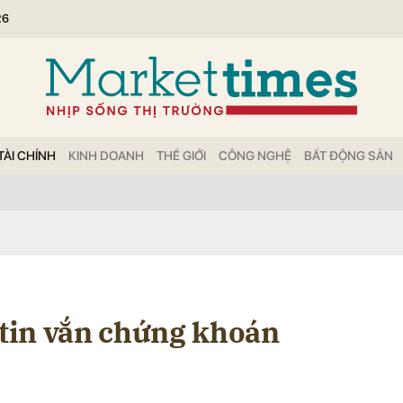
26
bình luận
TÀI CHÍNH
KINH DOANH
THẾ GIỚI
CÔNG NGHỆ
BẤT ĐỘNG SẢN
Hủy
G
 tin vắn chứng khoán