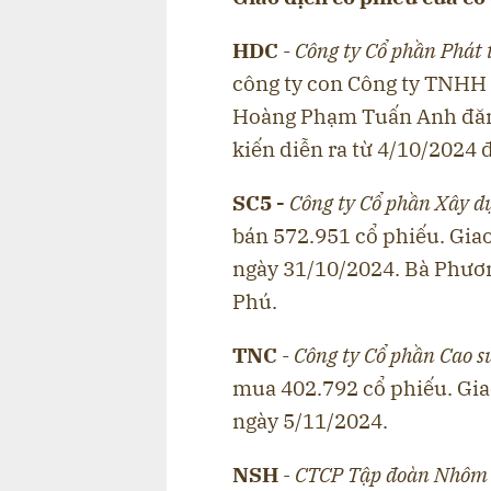
H
D
C
-
Công ty Cổ phần Phát 
công ty con Công ty TNHH
Hoàng Phạm Tuấn Anh đăng
kiến diễn ra từ 4/10/2024
SC5 -
C
ông ty Cổ phần Xây d
bán 572.951 cổ phiếu. Giao
ngày 31/10/2024. Bà Phươn
Phú.
TNC
-
Công ty Cổ phần Cao 
mua 402.792 cổ phiếu. Gia
ngày 5/11/2024.
NSH
- CTCP Tập đoàn Nhôm