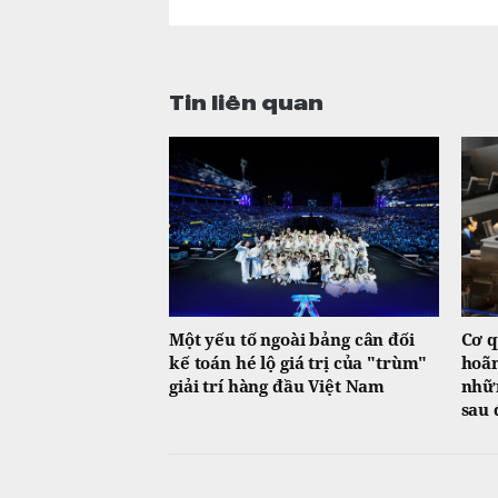
Tin liên quan
Một yếu tố ngoài bảng cân đối
Cơ q
kế toán hé lộ giá trị của "trùm"
hoãn
giải trí hàng đầu Việt Nam
nhữn
sau 