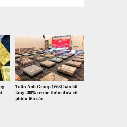
ng
Tuấn Anh Group (V68) báo lãi
ái
tăng 200% trước thềm đưa cổ
phiếu lên sàn