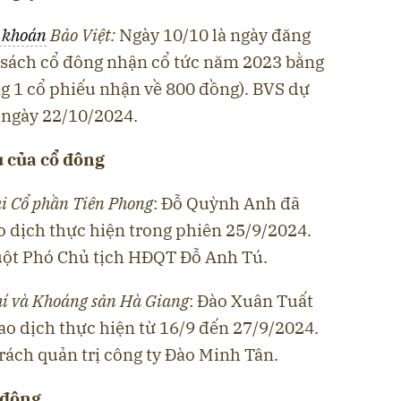
 khoán
Bảo Việt:
Ngày 10/10 là ngày đăng
 sách cổ đông nhận cổ tức năm 2023 bằng
ng 1 cổ phiếu nhận về 800 đồng). BVS dự
 ngày 22/10/2024.
u của cổ đông
 Cổ phần Tiên Phon
g
: Đỗ Quỳnh Anh đã
o dịch thực hiện trong phiên 25/9/2024.
uột Phó Chủ tịch HĐQT Đỗ Anh Tú.
hí và Khoáng sản Hà Giang
: Đào Xuân Tuất
ao dịch thực hiện từ 16/9 đến 27/9/2024.
rách quản trị công ty Đào Minh Tân.
 đông