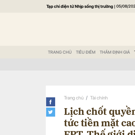
Tạp chí điện tử Nhịp sống thị trường
|
05/08/20
Gửi 
TRANG CHỦ
TIÊU ĐIỂM
THẨM ĐỊNH GIÁ
Trang chủ
Tài chính
Lịch chốt quyền
tức tiền mặt ca
FPT, Thế giới d