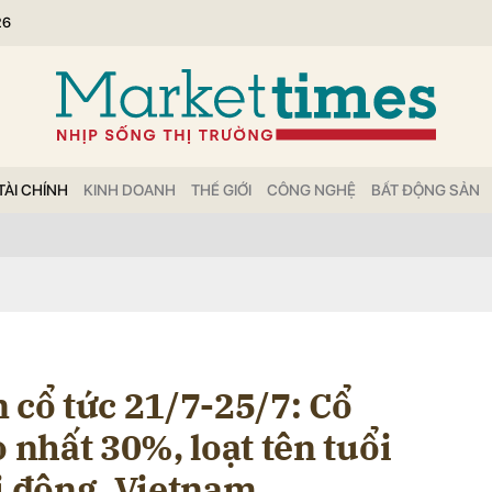
26
bình luận
TÀI CHÍNH
KINH DOANH
THẾ GIỚI
CÔNG NGHỆ
BẤT ĐỘNG SẢN
Hủy
G
 cổ tức 21/7-25/7: Cổ
o nhất 30%, loạt tên tuổi
i động, Vietnam