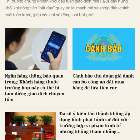
Thị trường chứng khoán khởi đầu tuần giao dịch mới (3/8) đầy hứng
khởi khi dòng tiền “bắt đáy” quay trở lại mạnh mẽ sau nhịp điều chỉnh
cuối tuần trước, giúp các chỉ số đồng loạt bứt phá.
Ngân hàng thông báo quan
Cảnh báo thủ đoạn giả danh
trọng: Khách hàng thuộc
cán bộ công an đặt mua
trường hợp này có thể bị
hàng để lừa tiền cọc
tạm dừng giao dịch chuyển
tiền
Đa số ý kiến tán thành không áp
dụng hình phạt hình sự đối với
trường hợp vi phạm kinh tế
nhưng không tham nhũng...