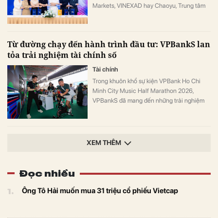
Markets, VINEXAD hay Chaoyu, Trung tâm
Triển lãm Việt Nam (VEC) vừa tạo ra bước
ngoặt cho thị trường MICE (hội nghị, triển
lãm, sự kiện).
Từ đường chạy đến hành trình đầu tư: VPBankS lan
tỏa trải nghiệm tài chính số
Tài chính
Trong khuôn khổ sự kiện VPBank Ho Chi
Minh City Music Half Marathon 2026,
VPBankS đã mang đến những trải nghiệm
đầu tư gần gũi thông qua chuỗi hoạt động
giải trí hấp dẫn và cơ hội khám phá nền
tảng dịch vụ đầu tư số hiện đại – NEO
Invest.
XEM THÊM
Đọc nhiều
1.
Ông Tô Hải muốn mua 31 triệu cổ phiếu Vietcap