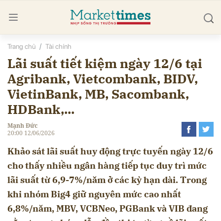
Trang chủ
Tài chính
bình luận
Lãi suất tiết kiệm ngày 12/6 tại
Agribank, Vietcombank, BIDV,
VietinBank, MB, Sacombank,
HDBank,...
Mạnh Đức
20:00 12/06/2026
Khảo sát lãi suất huy động trực tuyến ngày 12/6
cho thấy nhiều ngân hàng tiếp tục duy trì mức
Hủy
G
lãi suất từ 6,9-7%/năm ở các kỳ hạn dài. Trong
khi nhóm Big4 giữ nguyên mức cao nhất
6,8%/năm, MBV, VCBNeo, PGBank và VIB đang