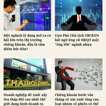
Một nghịch lý đang mở ra cơ
Cựu Phó Chủ tịch UBCKNN
hội lớn trên thị trường
bất ngờ ứng cử HĐQT một
chứng khoán, đầu là tâm
“ông lớn” ngành nhựa
điểm hút tiền?
Doanh nghiệp đề xuất xây
Chứng khoán bước vào
tòa tháp đôi cao nhất thế
tháng có xác suất tăng cao,
giới đang kinh doanh ra
loạt nhóm cổ phiếu có thể