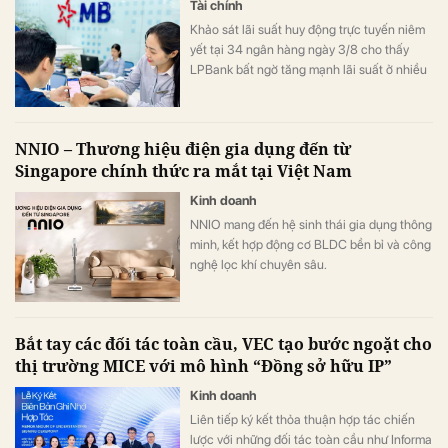
Tài chính
Khảo sát lãi suất huy động trực tuyến niêm
yết tại 34 ngân hàng ngày 3/8 cho thấy
LPBank bất ngờ tăng mạnh lãi suất ở nhiều
kỳ hạn, ACB vẫn giữ vị trí dẫn đầu thị trường
với lãi suất 7,8%/năm.
NNIO – Thương hiệu điện gia dụng đến từ
Singapore chính thức ra mắt tại Việt Nam
Kinh doanh
NNIO mang đến hệ sinh thái gia dụng thông
minh, kết hợp động cơ BLDC bền bỉ và công
nghệ lọc khí chuyên sâu.
Bắt tay các đối tác toàn cầu, VEC tạo bước ngoặt cho
thị trường MICE với mô hình “Đồng sở hữu IP”
Kinh doanh
Liên tiếp ký kết thỏa thuận hợp tác chiến
lược với những đối tác toàn cầu như Informa