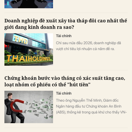
Doanh nghiệp đề xuất xây tòa tháp đôi cao nhất thế
giới đang kinh doanh ra sao?
Tài chính
Chỉ sau nửa đầu 2026, doanh nghiệp đã
vượt chỉ tiêu lợi nhuận cả năm đề ra.
Chứng khoán bước vào tháng có xác suất tăng cao,
loạt nhóm cổ phiếu có thể "hút tiền"
Tài chính
Theo ông Nguyễn Thế Minh, Giám đốc
Ngân hàng đầu tư Chứng khoán An Bình
(ABS), thống kê trong quá khứ cho thấy VN-
Index có xác suất tăng cao trong tháng 8,
với mức tăng trung bình trên 2%.