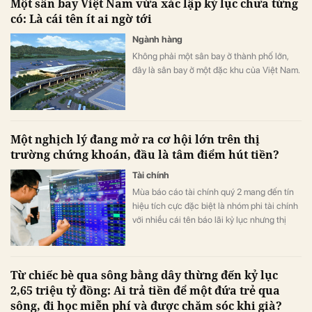
Một sân bay Việt Nam vừa xác lập kỷ lục chưa từng
có: Là cái tên ít ai ngờ tới
Ngành hàng
Không phải một sân bay ở thành phố lớn,
đây là sân bay ở một đặc khu của Việt Nam.
Một nghịch lý đang mở ra cơ hội lớn trên thị
trường chứng khoán, đầu là tâm điểm hút tiền?
Tài chính
Mùa báo cáo tài chính quý 2 mang đến tín
hiệu tích cực đặc biệt là nhóm phi tài chính
với nhiều cái tên báo lãi kỷ lục nhưng thị
trường có vẻ chưa phản ánh đầy đủ tốc độ
tăng trưởng lợi nhuận.
Từ chiếc bè qua sông bằng dây thừng đến kỷ lục
2,65 triệu tỷ đồng: Ai trả tiền để một đứa trẻ qua
sông, đi học miễn phí và được chăm sóc khi già?