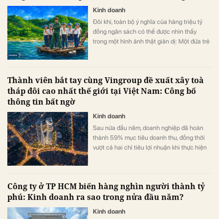
Kinh doanh
Đôi khi, toàn bộ ý nghĩa của hàng triệu tỷ
đồng ngân sách có thể được nhìn thấy
trong một hình ảnh thật giản dị: Một đứa trẻ
khoác cặp, bình thản bước qua dòng nước
xiết.
Thành viên bắt tay cùng Vingroup đề xuất xây toà
tháp đôi cao nhất thế giới tại Việt Nam: Công bố
thông tin bất ngờ
Kinh doanh
Sau nửa đầu năm, doanh nghiệp đã hoàn
thành 59% mục tiêu doanh thu, đồng thời
vượt cả hai chỉ tiêu lợi nhuận khi thực hiện
105% kế hoạch lợi nhuận trước thuế và
111% kế hoạch lợi nhuận sau thuế.
Công ty ở TP HCM biến hàng nghìn người thành tỷ
phú: Kinh doanh ra sao trong nửa đầu năm?
Kinh doanh