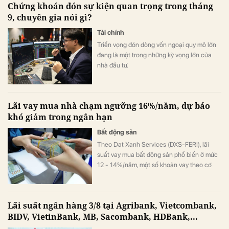
Chứng khoán đón sự kiện quan trọng trong tháng
9, chuyên gia nói gì?
Tài chính
Triển vọng đón dòng vốn ngoại quy mô lớn
đang là một trong những kỳ vọng lớn của
nhà đầu tư.
Lãi vay mua nhà chạm ngưỡng 16%/năm, dự báo
khó giảm trong ngắn hạn
Bất động sản
Theo Dat Xanh Services (DXS-FERI), lãi
suất vay mua bất động sản phổ biến ở mức
12 - 14%/năm, một số khoản vay theo cơ
chế thả nổi đã lên tới 15 - 16%/năm.
Lãi suất ngân hàng 3/8 tại Agribank, Vietcombank,
BIDV, VietinBank, MB, Sacombank, HDBank,...