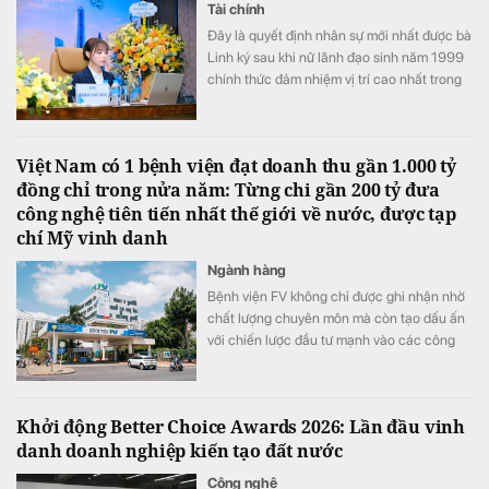
Tài chính
Đây là quyết định nhân sự mới nhất được bà
Linh ký sau khi nữ lãnh đạo sinh năm 1999
chính thức đảm nhiệm vị trí cao nhất trong
Hội đồng quản trị PC1
Việt Nam có 1 bệnh viện đạt doanh thu gần 1.000 tỷ
đồng chỉ trong nửa năm: Từng chi gần 200 tỷ đưa
công nghệ tiên tiến nhất thế giới về nước, được tạp
chí Mỹ vinh danh
Ngành hàng
Bệnh viện FV không chỉ được ghi nhận nhờ
chất lượng chuyên môn mà còn tạo dấu ấn
với chiến lược đầu tư mạnh vào các công
nghệ y tế hiện đại.
Khởi động Better Choice Awards 2026: Lần đầu vinh
danh doanh nghiệp kiến tạo đất nước
Công nghệ