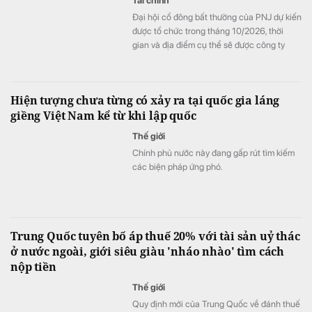
Tài chính
Đại hội cổ đông bất thường của PNJ dự kiến
được tổ chức trong tháng 10/2026, thời
gian và địa điểm cụ thể sẽ được công ty
thông báo sau.
Hiện tượng chưa từng có xảy ra tại quốc gia láng
giềng Việt Nam kể từ khi lập quốc
Thế giới
Chính phủ nước này đang gấp rút tìm kiếm
các biện pháp ứng phó.
Trung Quốc tuyên bố áp thuế 20% với tài sản uỷ thác
ở nước ngoài, giới siêu giàu 'nháo nhào' tìm cách
nộp tiền
Thế giới
Quy định mới của Trung Quốc về đánh thuế