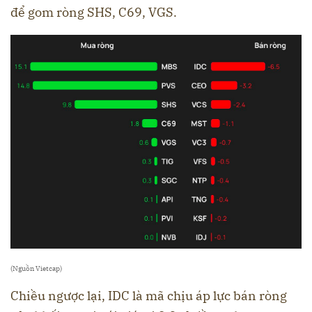
để gom ròng SHS, C69, VGS.
(Nguồn Vietcap)
Chiều ngược lại, IDC là mã chịu áp lực bán ròng