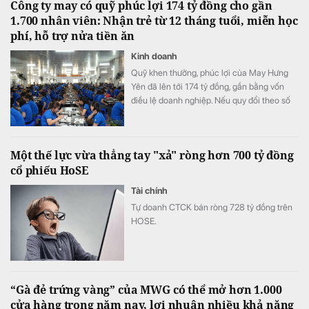
Công ty may có quỹ phúc lợi 174 tỷ đồng cho gần
1.700 nhân viên: Nhận trẻ từ 12 tháng tuổi, miễn học
phí, hỗ trợ nửa tiền ăn
Kinh doanh
Quỹ khen thưởng, phúc lợi của May Hưng
Yên đã lên tới 174 tỷ đồng, gần bằng vốn
điều lệ doanh nghiệp. Nếu quy đổi theo số
lao động cuối năm 2025, quy mô quỹ tương
đương hơn 100 triệu đồng cho mỗi nhân
viên.
Một thế lực vừa thẳng tay "xả" ròng hơn 700 tỷ đồng
cổ phiếu HoSE
Tài chính
Tự doanh CTCK bán ròng 728 tỷ đồng trên
HOSE.
“Gà đẻ trứng vàng” của MWG có thể mở hơn 1.000
cửa hàng trong năm nay, lợi nhuận nhiều khả năng