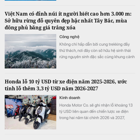
Việt Nam có đỉnh núi ít người biết cao hơn 3.000 m:
Sở hữu rừng đỗ quyên đẹp bậc nhất Tây Bắc, mùa
đông phủ băng giá trắng xóa
Công nghệ
Không chỉ hấp dẫn bởi cung trekking đầy
thử thách, nơi đây còn sở hữu hệ sinh thái
rừng nguyên sinh đặc sắc cùng khung cảnh
biến đổi theo từng mùa trong năm.
Honda lỗ 10 tỷ USD từ xe điện năm 2025-2026, ước
tính lỗ thêm 3,3 tỷ USD năm 2026-2027
Kinh doanh
Honda Motor Co. sẽ ghi nhận lỗ khoảng 13
tỷ USD liên quan đến chiến lược xe điện
trong hai năm tài chính 2026 và 2027,
tương đương khoảng ba năm lợi nhuận hoạt
động và nhiều hơn tổng chi tiêu nghiên cứu
và phát triển (R&D) của cả một năm.