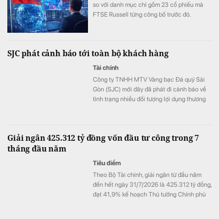
so với danh mục chỉ gồm 23 cổ phiếu mà
FTSE Russell từng công bố trước đó.
SJC phát cảnh báo tới toàn bộ khách hàng
Tài chính
Công ty TNHH MTV Vàng bạc Đá quý Sài
Gòn (SJC) mới đây đã phát đi cảnh báo về
tình trạng nhiều đối tượng lợi dụng thương
hiệu SJC để lập fanpage giả mạo nhằm lừa
đảo khách hàng.
Giải ngân 425.312 tỷ đồng vốn đầu tư công trong 7
tháng đầu năm
Tiêu điểm
Theo Bộ Tài chính, giải ngân từ đầu năm
đến hết ngày 31/7/2026 là 425.312 tỷ đồng,
đạt 41,9% kế hoạch Thủ tướng Chính phủ
giao.