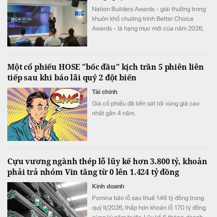
Nation Builders Awards - giải thưởng trong
khuôn khổ chương trình Better Choice
Awards - là hạng mục mới của năm 2026,
tôn vinh những doanh nghiệp có đóng góp
nổi bật cho sự phát triển của đất nước.
Một cổ phiếu HOSE "bốc đầu" kịch trần 5 phiên liên
tiếp sau khi báo lãi quý 2 đột biến
Tài chính
Giá cổ phiếu đã tiến sát tới vùng giá cao
nhất gần 4 năm.
Cựu vương ngành thép lỗ lũy kế hơn 3.800 tỷ, khoản
phải trả nhóm Vin tăng từ 0 lên 1.424 tỷ đồng
Kinh doanh
Pomina báo lỗ sau thuế 146 tỷ đồng trong
quý II/2026, thấp hơn khoản lỗ 170 tỷ đồng