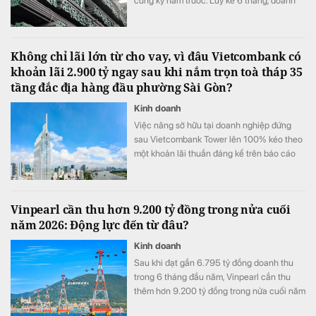
cùng kỳ năm trước. Lũy kế 6 tháng, doanh
nghiệp lỗ 325 tỷ đồng, chỉ cải thiện khoảng
4 tỷ đồng so với nửa đầu năm 2025.
Không chỉ lãi lớn từ cho vay, vì đâu Vietcombank có
khoản lãi 2.900 tỷ ngay sau khi nắm trọn toà tháp 35
tầng đắc địa hàng đầu phường Sài Gòn?
Kinh doanh
Việc nâng sở hữu tại doanh nghiệp đứng
sau Vietcombank Tower lên 100% kéo theo
một khoản lãi thuần đáng kể trên báo cáo
tài chính hợp nhất của Vietcombank.
Vinpearl cần thu hơn 9.200 tỷ đồng trong nửa cuối
năm 2026: Động lực đến từ đâu?
Kinh doanh
Sau khi đạt gần 6.795 tỷ đồng doanh thu
trong 6 tháng đầu năm, Vinpearl cần thu
thêm hơn 9.200 tỷ đồng trong nửa cuối năm
để hoàn thành kế hoạch 16.000 tỷ đồng.