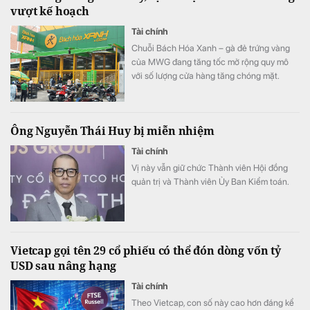
vượt kế hoạch
Tài chính
Chuỗi Bách Hóa Xanh – gà đẻ trứng vàng
của MWG đang tăng tốc mở rộng quy mô
với số lượng cửa hàng tăng chóng mặt.
Ông Nguyễn Thái Huy bị miễn nhiệm
Tài chính
Vị này vẫn giữ chức Thành viên Hội đồng
quản trị và Thành viên Ủy Ban Kiểm toán.
Vietcap gọi tên 29 cổ phiếu có thể đón dòng vốn tỷ
USD sau nâng hạng
Tài chính
Theo Vietcap, con số này cao hơn đáng kể