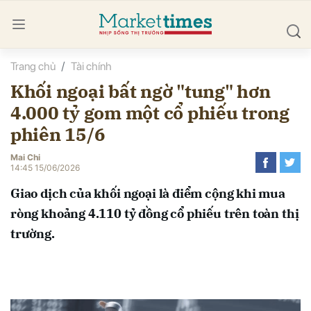
Trang chủ
Tài chính
bình luận
Khối ngoại bất ngờ "tung" hơn
4.000 tỷ gom một cổ phiếu trong
phiên 15/6
Mai Chi
14:45 15/06/2026
Giao dịch của khối ngoại là điểm cộng khi mua
Hủy
G
ròng khoảng 4.110 tỷ đồng cổ phiếu trên toàn thị
trường.