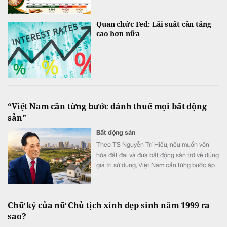
Quan chức Fed: Lãi suất cần tăng
cao hơn nữa
“Việt Nam cần từng bước đánh thuế mọi bất động
sản”
Bất động sản
Theo TS Nguyễn Trí Hiếu, nếu muốn vốn
hóa đất đai và đưa bất động sản trở về đúng
giá trị sử dụng, Việt Nam cần từng bước áp
dụng thuế đối với mọi bất động sản.
Chữ ký của nữ Chủ tịch xinh đẹp sinh năm 1999 ra
sao?