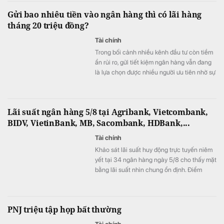
Gửi bao nhiêu tiền vào ngân hàng thì có lãi hàng
tháng 20 triệu đồng?
Tài chính
Trong bối cảnh nhiều kênh đầu tư còn tiềm
ẩn rủi ro, gửi tiết kiệm ngân hàng vẫn đang
là lựa chọn được nhiều người ưu tiên nhờ sự
an toàn và ổn định.
Lãi suất ngân hàng 5/8 tại Agribank, Vietcombank,
BIDV, VietinBank, MB, Sacombank, HDBank,...
Tài chính
Khảo sát lãi suất huy động trực tuyến niêm
yết tại 34 ngân hàng ngày 5/8 cho thấy mặt
bằng lãi suất nhìn chung ổn định. Điểm
đáng chú ý là SeABank đồng loạt giảm lãi
suất ở nhiều kỳ hạn, trong khi ACB tiếp tục
dẫn đầu với 7,8%/năm và LPBank duy trì
PNJ triệu tập họp bất thường
mức 7,3%/năm.