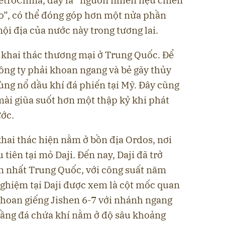
eo”, có thể đóng góp hơn một nửa phần
nội địa của nước này trong tương lai.
 khai thác thương mại ở Trung Quốc. Để
 công ty phải khoan ngang và bẻ gãy thủy
ùng nổ dầu khí đá phiến tại Mỹ. Đây cũng
mài giũa suốt hơn một thập kỷ khi phát
ước.
hai thác hiện nằm ở bồn địa Ordos, nơi
tiên tại mỏ Daji. Đến nay, Daji đã trở
ớn nhất Trung Quốc, với công suất năm
nghiệm tại Daji được xem là cột mốc quan
khoan giếng Jishen 6-7 với nhánh ngang
tầng đá chứa khí nằm ở độ sâu khoảng