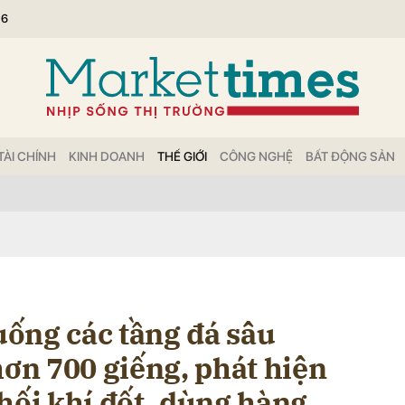
26
bình luận
TÀI CHÍNH
KINH DOANH
THẾ GIỚI
CÔNG NGHỆ
BẤT ĐỘNG SẢN
Hủy
G
ống các tầng đá sâu
hơn 700 giếng, phát hiện
hối khí đốt, dùng hàng