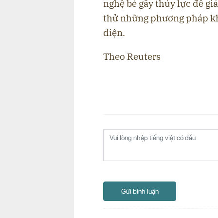
nghệ bẻ gãy thủy lực để gi
thử những phương pháp kh
điện.
Theo Reuters
Gửi bình luận