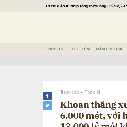
Tạp chí điện tử Nhịp sống thị trường
|
07/08/20
Gửi 
TRANG CHỦ
TIÊU ĐIỂM
THẨM ĐỊNH GIÁ
Trang chủ
Thế giới
Khoan thẳng xu
6.000 mét, với 
13.000 tỷ mét k