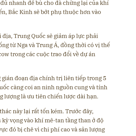
 đủ nhanh để bù cho đà chững lại của khí
ến, Bắc Kinh sẽ bớt phụ thuộc hơn vào
 địa, Trung Quốc sẽ giảm áp lực phải
g từ Nga và Trung Á, đồng thời có vị thế
ow trong các cuộc trao đổi về dự án
gián đoạn địa chính trị liên tiếp trong 5
ốc càng coi an ninh nguồn cung và tính
g lượng là ưu tiên chiến lược dài hạn.
thác này lại rất tốn kém. Trước đây,
 kỳ vọng vào khí mê-tan tầng than ở độ
ực đó bị chê vì chi phí cao và sản lượng