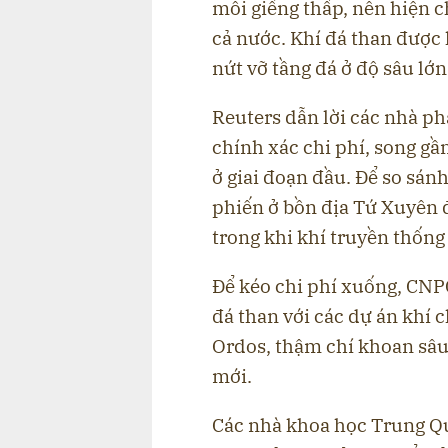
mỗi giếng thấp, nên hiện 
cả nước. Khí đá than được
nứt vỡ tầng đá ở độ sâu lớ
Reuters dẫn lời các nhà ph
chính xác chi phí, song gầ
ở giai đoạn đầu. Để so sánh
phiến ở bồn địa Tứ Xuyên 
trong khi khí truyền thống
Để kéo chi phí xuống, CNPC
đá than với các dự án khí c
Ordos, thậm chí khoan sâu 
mới.
Các nhà khoa học Trung Qu