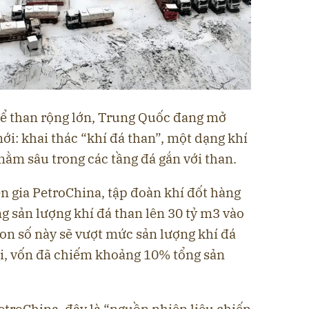
ể than rộng lớn, Trung Quốc đang mở
i: khai thác “khí đá than”, một dạng khí
nằm sâu trong các tầng đá gắn với than.
n gia PetroChina, tập đoàn khí đốt hàng
 sản lượng khí đá than lên 30 tỷ m3 vào
on số này sẽ vượt mức sản lượng khí đá
i, vốn đã chiếm khoảng 10% tổng sản
etroChina, đây là “nguồn nhiên liệu chiến