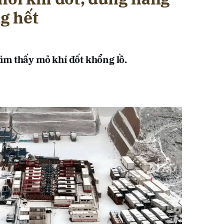
g hết
m thấy mỏ khí đốt khổng lồ.