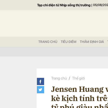
Tạp chí điện tử Nhịp sống thị trường
|
05/08/20
Gửi 
TRANG CHỦ
TIÊU ĐIỂM
THẨM ĐỊNH GIÁ
Trang chủ
Thế giới
Jensen Huang v
kè kịch tính tr
tỷ phú giàu nhấ