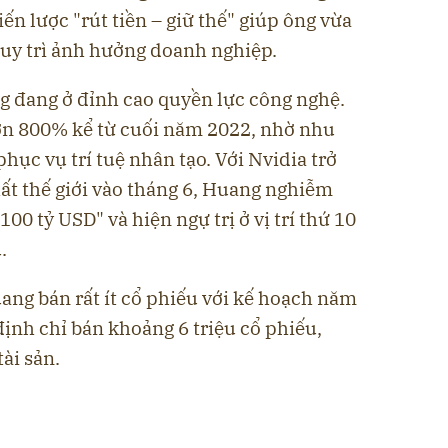
ến lược "rút tiền – giữ thế" giúp ông vừa
duy trì ảnh hưởng doanh nghiệp.
g đang ở đỉnh cao quyền lực công nghệ.
ơn 800% kể từ cuối năm 2022, nhờ nhu
hục vụ trí tuệ nhân tạo. Với Nvidia trở
nhất thế giới vào tháng 6, Huang nghiễm
100 tỷ USD" và hiện ngự trị ở vị trí thứ 10
.
ang bán rất ít cổ phiếu với kế hoạch năm
ịnh chỉ bán khoảng 6 triệu cổ phiếu,
ài sản.