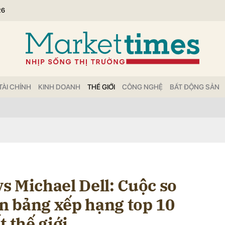
26
bình luận
TÀI CHÍNH
KINH DOANH
THẾ GIỚI
CÔNG NGHỆ
BẤT ĐỘNG SẢN
Hủy
G
s Michael Dell: Cuộc so
ên bảng xếp hạng top 10
t thế giới