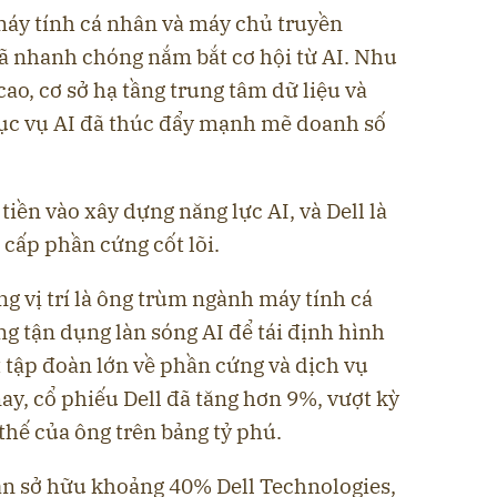
máy tính cá nhân và máy chủ truyền
đã nhanh chóng nắm bắt cơ hội từ AI. Nhu
ao, cơ sở hạ tầng trung tâm dữ liệu và
hục vụ AI đã thúc đẩy mạnh mẽ doanh số
iền vào xây dựng năng lực AI, và Dell là
cấp phần cứng cốt lõi.
ng vị trí là ông trùm ngành máy tính cá
ng tận dụng làn sóng AI để tái định hình
 tập đoàn lớn về phần cứng và dịch vụ
y, cổ phiếu Dell đã tăng hơn 9%, vượt kỳ
 thế của ông trên bảng tỷ phú.
vẫn sở hữu khoảng 40% Dell Technologies,