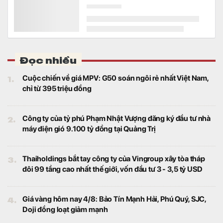
tỷ lệ nợ xấu thấp nhất hệ thống, đồng thời
duy trì bộ đệm dự phòng bao phủ nợ xấu ở
top đầu.
Giá kim loại được coi là thước đo sức khỏe kinh tế
toàn cầu tăng cao chưa từng có trong lịch sử:
Chuyện gì đang diễn ra?
Thế giới
Giá đồng đã tăng vọt lên mức cao kỷ lục
trong phiên ngày 6/8. Tuy nhiên, đợt tăng
giá diễn ra trong bối cảnh phức tạp khiến
thước đo sức khỏe kinh tế đáng tin cậy này
khó đọc hơn.
Giá vàng vọt lên cao nhất gần 2 tháng, quỹ vàng lớn
nhất thế giới tiếp tục "gom hàng"
Tài chính
Động thái gia tăng nắm giữ diễn ra trong bối
cảnh giá vàng thế giới đang ở vùng cao
nhất kể từ giữa tháng 6.