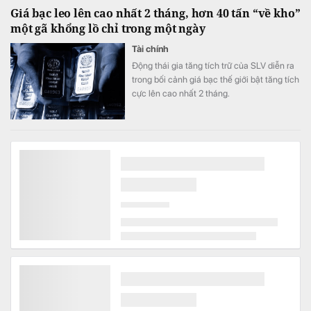
Giá bạc leo lên cao nhất 2 tháng, hơn 40 tấn “về kho”
một gã khổng lồ chỉ trong một ngày
Tài chính
Động thái gia tăng tích trữ của SLV diễn ra
trong bối cảnh giá bạc thế giới bật tăng tích
cực lên cao nhất 2 tháng.
Việt Nam bắt đầu khai thác "mỏ vàng" 4.000 tỷ USD
Ngành hàng
Đón đầu cửa sổ chính sách và cơ hội từ
Kinh tế Bạc tại Việt Nam.
Nợ xấu của ngân hàng Agribank hiện nay
Tài chính
Agribank là một trong những ngân hàng có