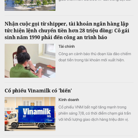
Nhận cuộc gọi từ shipper, tài khoản ngân hàng lập
tức hiện lệnh chuyển tiền hơn 28 triệu đồng: Cô gái
sinh năm 1990 phải đến công an trình báo
Tài chính
Công an cảnh báo thủ đoạn lừa đảo chiếm
đoạt tiền trong tài khoản mới xuất hiện.
Cổ phiếu Vinamilk có 'biến'
Kinh doanh
Cổ phiếu VNM bất ngờ tăng mạnh trong
phiên sáng 7/8, có thời điểm chạm giá trần
với khối lượng giao dịch hàng triệu đơn vị.
Diễn biến đáng chú ý xuất hiện trong bối
cảnh kết quả kinh doanh của Vinamilk ghi
nhận sự cải thiện tích cực.