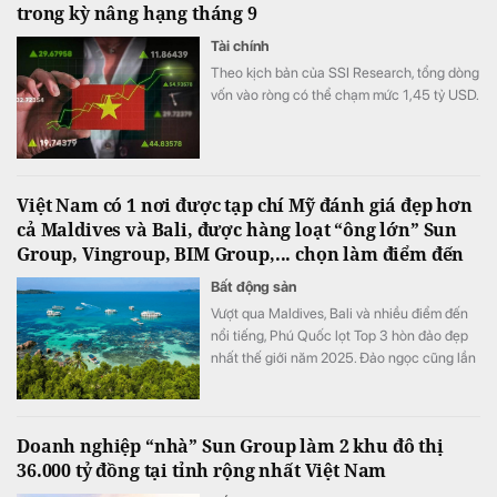
trong kỳ nâng hạng tháng 9
Tài chính
Theo kịch bản của SSI Research, tổng dòng
vốn vào ròng có thể chạm mức 1,45 tỷ USD.
Việt Nam có 1 nơi được tạp chí Mỹ đánh giá đẹp hơn
cả Maldives và Bali, được hàng loạt “ông lớn” Sun
Group, Vingroup, BIM Group,... chọn làm điểm đến
Bất động sản
Vượt qua Maldives, Bali và nhiều điểm đến
nổi tiếng, Phú Quốc lọt Top 3 hòn đảo đẹp
nhất thế giới năm 2025. Đảo ngọc cũng lần
thứ 4 liên tiếp được World Travel Awards
trao danh hiệu “Điểm đến biển đảo thiên
nhiên hàng đầu thế giới 2025”.
Doanh nghiệp “nhà” Sun Group làm 2 khu đô thị
36.000 tỷ đồng tại tỉnh rộng nhất Việt Nam