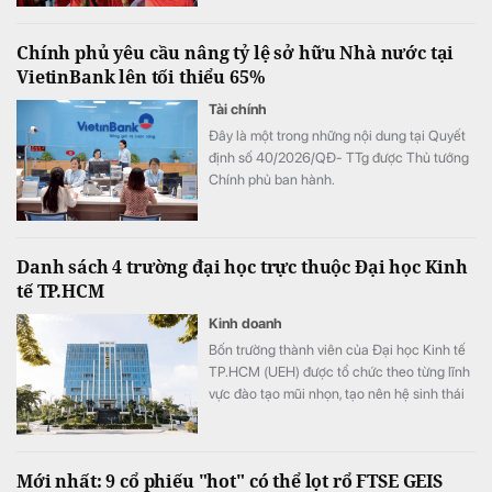
Chính phủ yêu cầu nâng tỷ lệ sở hữu Nhà nước tại
VietinBank lên tối thiểu 65%
Tài chính
Đây là một trong những nội dung tại Quyết
định số 40/2026/QĐ- TTg được Thủ tướng
Chính phủ ban hành.
Danh sách 4 trường đại học trực thuộc Đại học Kinh
tế TP.HCM
Kinh doanh
Bốn trường thành viên của Đại học Kinh tế
TP.HCM (UEH) được tổ chức theo từng lĩnh
vực đào tạo mũi nhọn, tạo nên hệ sinh thái
giáo dục đa ngành của nhà trường.
Mới nhất: 9 cổ phiếu "hot" có thể lọt rổ FTSE GEIS