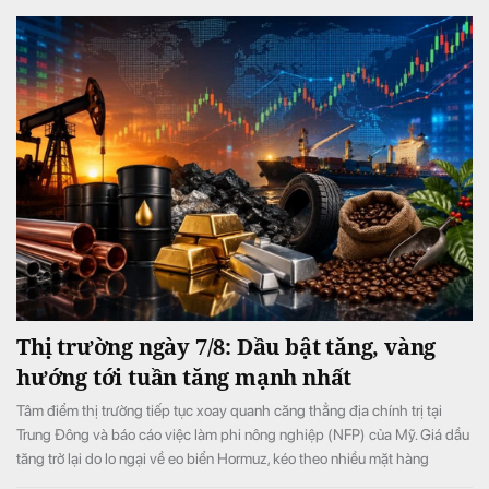
Thị trường ngày 7/8: Dầu bật tăng, vàng
hướng tới tuần tăng mạnh nhất
Tâm điểm thị trường tiếp tục xoay quanh căng thẳng địa chính trị tại
Trung Đông và báo cáo việc làm phi nông nghiệp (NFP) của Mỹ. Giá dầu
tăng trở lại do lo ngại về eo biển Hormuz, kéo theo nhiều mặt hàng
nguyên liệu khác phục hồi. Trong khi đó, vàng tiếp tục đi lên và hướng tới