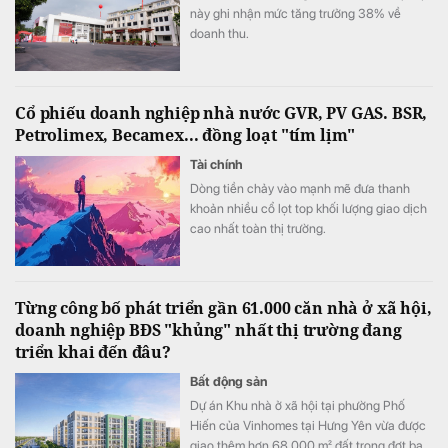
này ghi nhận mức tăng trưởng 38% về
doanh thu.
Cổ phiếu doanh nghiệp nhà nước GVR, PV GAS. BSR,
Petrolimex, Becamex... đồng loạt "tím lịm"
Tài chính
Dòng tiền chảy vào mạnh mẽ đưa thanh
khoản nhiều cổ lọt top khối lượng giao dịch
cao nhất toàn thị trường.
Từng công bố phát triển gần 61.000 căn nhà ở xã hội,
doanh nghiệp BĐS "khủng" nhất thị trường đang
triển khai đến đâu?
Bất động sản
Dự án Khu nhà ở xã hội tại phường Phố
Hiến của Vinhomes tại Hưng Yên vừa được
giao thêm hơn 68.000 m² đất trong đợt ba.