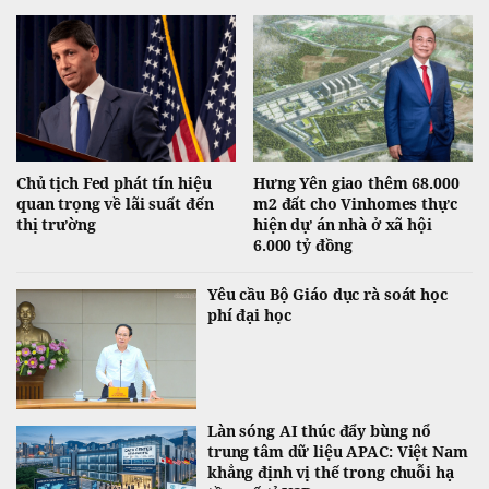
tuần tăng mạnh nhất kể từ tháng 1.
Chủ tịch Fed phát tín hiệu
Hưng Yên giao thêm 68.000
quan trọng về lãi suất đến
m2 đất cho Vinhomes thực
thị trường
hiện dự án nhà ở xã hội
6.000 tỷ đồng
Yêu cầu Bộ Giáo dục rà soát học
phí đại học
Làn sóng AI thúc đẩy bùng nổ
trung tâm dữ liệu APAC: Việt Nam
khẳng định vị thế trong chuỗi hạ