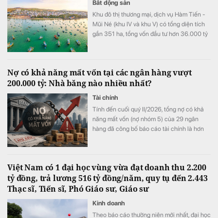
Bất động sản
Khu đô thị thương mại, dịch vụ Hàm Tiến -
Mũi Né (khu IV và khu V) có tổng diện tích
gần 351 ha, tổng vốn đầu tư hơn 36.000 tỷ
đồng.
Nợ có khả năng mất vốn tại các ngân hàng vượt
200.000 tỷ: Nhà băng nào nhiều nhất?
Tài chính
Tính đến cuối quý II/2026, tổng nợ có khả
năng mất vốn (nợ nhóm 5) của 29 ngân
hàng đã công bố báo cáo tài chính là hơn
202.200 tỷ đồng, tăng gần 10.800 tỷ đồng,
tương đương 6% so với cuối năm 2025.
Việt Nam có 1 đại học vùng vừa đạt doanh thu 2.200
tỷ đồng, trả lương 516 tỷ đồng/năm, quy tụ đến 2.443
Thạc sĩ, Tiến sĩ, Phó Giáo sư, Giáo sư
Kinh doanh
Theo báo cáo thường niên mới nhất, đại học