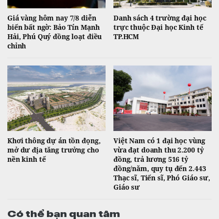
Giá vàng hôm nay 7/8 diễn
Danh sách 4 trường đại học
biến bất ngờ: Bảo Tín Mạnh
trực thuộc Đại học Kinh tế
Hải, Phú Quý đồng loạt điều
TP.HCM
chỉnh
Khơi thông dự án tồn đọng,
Việt Nam có 1 đại học vùng
mở dư địa tăng trưởng cho
vừa đạt doanh thu 2.200 tỷ
nền kinh tế
đồng, trả lương 516 tỷ
đồng/năm, quy tụ đến 2.443
Thạc sĩ, Tiến sĩ, Phó Giáo sư,
Giáo sư
Có thể bạn quan tâm