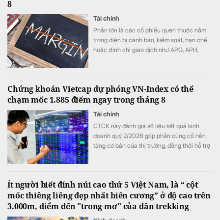
8
Tài chính
Phần lớn là các cổ phiếu quen thuộc nằm
trong diện bị cảnh báo, kiểm soát, hạn chế
hoặc đình chỉ giao dịch như APG, APH,
DQC, DGC, HVN, LDG, OGC, NVT, PTL,
TDH, TLH, TMT, VCA,…
Chứng khoán Vietcap dự phóng VN-Index có thể
chạm mốc 1.885 điểm ngay trong tháng 8
Tài chính
CTCK này đánh giá số liệu kết quả kinh
doanh quý 2/2026 góp phần củng cố nền
tảng cơ bản của thị trường, đồng thời hỗ trợ
mức định giá P/E hấp dẫn của VN-Index.
Ít người biết đỉnh núi cao thứ 5 Việt Nam, là “ cột
mốc thiêng liêng đẹp nhất biên cương” ở độ cao trên
3.000m, điểm đến "trong mơ" của dân trekking