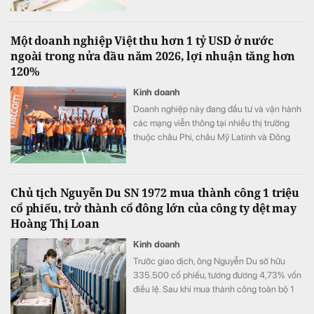
nhất Việt Nam 2026".
Một doanh nghiệp Việt thu hơn 1 tỷ USD ở nước
ngoài trong nửa đầu năm 2026, lợi nhuận tăng hơn
120%
Kinh doanh
Doanh nghiệp này đang đầu tư và vận hành
các mạng viễn thông tại nhiều thị trường
thuộc châu Phi, châu Mỹ Latinh và Đông
Nam Á.
Chủ tịch Nguyễn Du SN 1972 mua thành công 1 triệu
cổ phiếu, trở thành cổ đông lớn của công ty dệt may
Hoàng Thị Loan
Kinh doanh
Trước giao dịch, ông Nguyễn Du sở hữu
335.500 cổ phiếu, tương đương 4,73% vốn
điều lệ. Sau khi mua thành công toàn bộ 1
triệu cổ phiếu đã đăng ký, lượng cổ phiếu