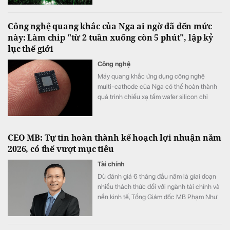
Công nghệ quang khắc của Nga ai ngờ đã đến mức
này: Làm chip "từ 2 tuần xuống còn 5 phút", lập kỷ
lục thế giới
Công nghệ
Máy quang khắc ứng dụng công nghệ
multi-cathode của Nga có thể hoàn thành
quá trình chiếu xạ tấm wafer silicon chỉ
trong khoảng 5 đến 7 phút, thay vì mất 2
tuần như trước đây, tương đương tốc độ xử
lý nhanh hơn tới 3.000 lần.
CEO MB: Tự tin hoàn thành kế hoạch lợi nhuận năm
2026, có thể vượt mục tiêu
Tài chính
Dù đánh giá 6 tháng đầu năm là giai đoạn
nhiều thách thức đối với ngành tài chính và
nền kinh tế, Tổng Giám đốc MB Phạm Như
Ánh cho biết ngân hàng vẫn tự tin hoàn
thành kế hoạch lợi nhuận năm 2026, thậm
chí có thể đạt kết quả cao hơn mục tiêu đề