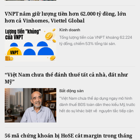
nắm giữ của ông tăng lên 1.335.500 đơn vị,
tương ứng 18,81% vốn.
VNPT nắm giữ lượng tiền hơn 62.000 tỷ đồng, lớn
hơn cả Vinhomes, Viettel Global
Kinh doanh
Tổng lượng tiền của VNPT khoảng 62.224
tỷ đồng, chiếm 53% tổng tài sản.
“Việt Nam chưa thể đánh thuế tất cả nhà, đất như
Mỹ”
Bất động sản
“Việt Nam chưa thể áp dụng ngay mô hình
đánh thuế BĐS toàn dân theo kiểu Mỹ, trước
hết do sự khác biệt về nguyên tắc tiếp cận
tài nguyên đất đai, từ đó dẫn tới sự khác
nhau căn bản về cơ cấu tiền lương”.
56 mã chứng khoán bị HoSE cắt margin trong tháng