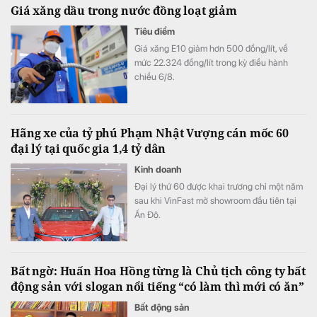
Giá xăng dầu trong nước đồng loạt giảm
ra.
Tiêu điểm
Giá xăng E10 giảm hơn 500 đồng/lít, về
mức 22.324 đồng/lít trong kỳ điều hành
chiều 6/8.
Hãng xe của tỷ phú Phạm Nhật Vượng cán mốc 60
đại lý tại quốc gia 1,4 tỷ dân
Kinh doanh
Đại lý thứ 60 được khai trương chỉ một năm
sau khi VinFast mở showroom đầu tiên tại
Ấn Độ.
Bất ngờ: Huấn Hoa Hồng từng là Chủ tịch công ty bất
động sản với slogan nổi tiếng “có làm thì mới có ăn”
Bất động sản