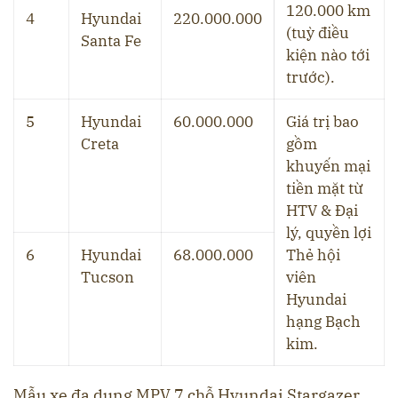
120.000 km
4
Hyundai
220.000.000
(tuỳ điều
Santa Fe
kiện nào tới
trước).
5
Hyundai
60.000.000
Giá trị bao
Creta
gồm
khuyến mại
tiền mặt từ
HTV & Đại
lý, quyền lợi
6
Hyundai
68.000.000
Thẻ hội
Tucson
viên
Hyundai
hạng Bạch
kim.
Mẫu xe đa dụng MPV 7 chỗ Hyundai Stargazer