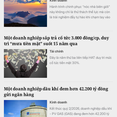
Kinh doanh
Hành trình chinh phục "nóc nhà biên giới"
này không chỉ là thử thách thể lực mà còn
là trải nghiệm đầy tự hào khi chạm tay vào
cột mốc chủ quyền thiêng liêng giữa đại
ngàn Tây Bắc.
Một doanh nghiệp sắp trả cổ tức 3.000 đồng/cp, duy
trì “mưa tiền mặt” suốt 15 năm qua
Tài chính
Đây là năm thứ ba liên tiếp HAT duy trì mức
cổ tức tiền mặt 30%.
Một doanh nghiệp dầu khí đem hơn 42.200 tỷ đồng
gửi ngân hàng
Kinh doanh
Kết thúc quý 2/2026, doanh nghiệp dầu khí
- PV GAS (GAS) đang đem hơn 42.200 tỷ