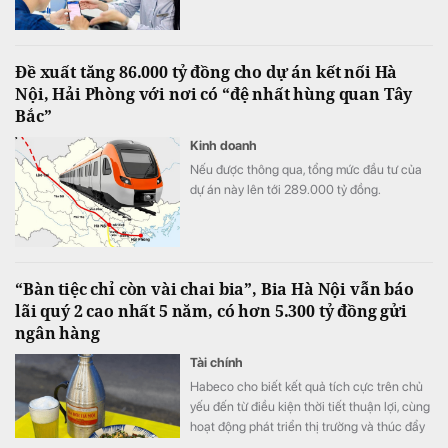
so với cùng kỳ. Cùng với tăng trưởng lợi
nhuận, quy mô tín dụng vượt 1,22 triệu tỷ
đồng, trong khi tổng tài sản tiến sát mốc
Đề xuất tăng 86.000 tỷ đồng cho dự án kết nối Hà
1,74 triệu tỷ đồng.
Nội, Hải Phòng với nơi có “đệ nhất hùng quan Tây
Bắc”
Kinh doanh
Nếu được thông qua, tổng mức đầu tư của
dự án này lên tới 289.000 tỷ đồng.
“Bàn tiệc chỉ còn vài chai bia”, Bia Hà Nội vẫn báo
lãi quý 2 cao nhất 5 năm, có hơn 5.300 tỷ đồng gửi
ngân hàng
Tài chính
Habeco cho biết kết quả tích cực trên chủ
yếu đến từ điều kiện thời tiết thuận lợi, cùng
hoạt động phát triển thị trường và thúc đẩy
bán hàng.