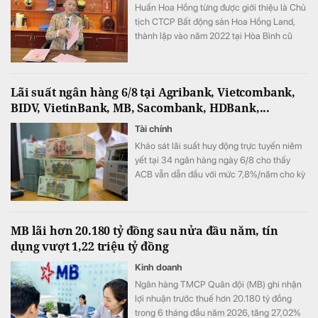
Huấn Hoa Hồng từng được giới thiệu là Chủ
tịch CTCP Bất động sản Hoa Hồng Land,
thành lập vào năm 2022 tại Hòa Bình cũ
(nay là tỉnh Phú Thọ).
Lãi suất ngân hàng 6/8 tại Agribank, Vietcombank,
BIDV, VietinBank, MB, Sacombank, HDBank,...
Tài chính
Khảo sát lãi suất huy động trực tuyến niêm
yết tại 34 ngân hàng ngày 6/8 cho thấy
ACB vẫn dẫn đầu với mức 7,8%/năm cho kỳ
hạn 12 tháng, trong khi LPBank duy trì mức
7,3%/năm và toàn thị trường hiện có 8 ngân
hàng niêm yết lãi suất từ 7%/năm trở lên.
MB lãi hơn 20.180 tỷ đồng sau nửa đầu năm, tín
dụng vượt 1,22 triệu tỷ đồng
Kinh doanh
Ngân hàng TMCP Quân đội (MB) ghi nhận
lợi nhuận trước thuế hơn 20.180 tỷ đồng
trong 6 tháng đầu năm 2026, tăng 27,02%