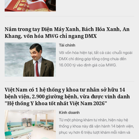
Nắm trong tay Điện Máy Xanh, Bách Hóa Xanh, An
Khang, vốn hóa MWG chỉ ngang DMX
Tài chính
Với vốn hóa hiện tại, tất cả các chuỗi ngoài
DMX chỉ đóng góp tổng cộng chưa đến
16.000 tỷ vào định giá của MWG.
Việt Nam có 1 hệ thống y khoa tư nhân sở hữu 14
bệnh viện, 2.900 giường bệnh, vừa được vinh danh
"Hệ thống Y khoa tốt nhất Việt Nam 2026"
Kinh doanh
Từ một phòng khám tư nhân, hiện này hệ
thống y khoa này đã vận hành 14 bệnh viện,
phục vụ hơn 6 triệu lượt khám mỗi năm và
vừa được xướng tên "Hệ thống Y khoa tốt