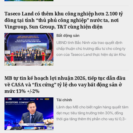
3,63%.
Taseco Land có thêm khu công nghiệp hơn 2.100 tỷ
đồng tại tỉnh “thủ phủ công nghiệp” nước ta, nơi
Vingroup, Sun Group, T&T cùng hiện diện
Bất động sản
UBND tỉnh Bắc Ninh vừa trao quyết định
chấp thuận chủ trương đầu tư cho công ty
con của Taseco Land thực hiện dự án Khu
công nghiệp Yên Sơn quy mô gần 155 ha,
tổng vốn hơn 2.157 tỷ đồng.
MB tự tin kế hoạch lợi nhuận 2026, tiếp tục dẫn đầu
về CASA và “fix cứng” tỷ lệ cho vay bất động sản ở
mức 13% +/-2%
Tài chính
Lãnh đạo MB cho biết ngân hàng quyết tâm
đạt mục tiêu tăng trưởng trên 30%, đồng
thời gia tăng thêm thị phần cho vay từ 0,3-
0,5% trong nửa cuối năm, sau khi đã tăng
0,3% ở nửa đầu năm.