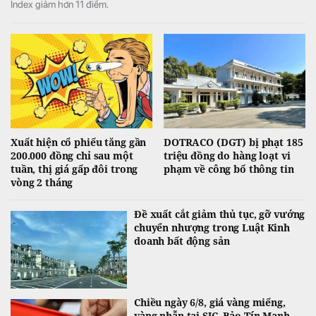
Index giảm hơn 11 điểm.
Xuất hiện cổ phiếu tăng gần
DOTRACO (DGT) bị phạt 185
200.000 đồng chỉ sau một
triệu đồng do hàng loạt vi
tuần, thị giá gấp đôi trong
phạm về công bố thông tin
vòng 2 tháng
Đề xuất cắt giảm thủ tục, gỡ vướng
chuyển nhượng trong Luật Kinh
doanh bất động sản
Chiều ngày 6/8, giá vàng miếng,
vàng nhẫn tại SJC, Bảo Tín Mạnh