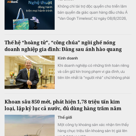
Không chỉ tài trợ độc quyền cho triển lãm
bản quyền đa giác quan hàng đầu châu Á
“Van Gogh Timeless”, từ ngày 08/8/2026,
ABBank mang đến cho khách hàng chương
trình ưu đãi "Giao dịch dễ dàng, nhận quà
kiệt tác". Hàng loạt đặc quyền như vé tham
Thế hệ “hoàng tử”, “công chúa” ngồi ghế nóng
dự triển lãm và bộ quà tặng phiên bản giới
doanh nghiệp gia đình: Đằng sau ánh hào quang
hạn phát triển từ tác phẩm bản quyền Van
Gogh đang chờ đón khách hàng có giao
Kinh doanh
dịch tại ABBank.
Khi doanh nghiệp có những tính toán riêng
và cần giữ kín trong phạm vi gia đình, ưu
tiên lớn nhất là “người nhà” chứ không phải
năng lực.
Khoan sâu 850 mét, phát hiện 1,78 triệu tấn kim
loại, lập kỷ lục cả nước, đủ dùng hàng trăm năm
Thế giới
Một công ty khoáng sản xác nhận tìm thấy
hàng chục triệu tấn khoáng sản trị giá lên