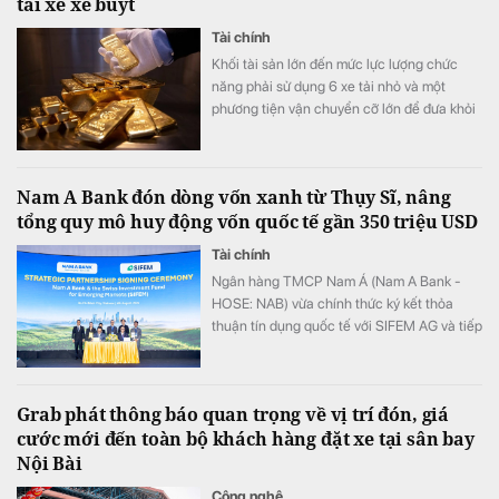
tài xế xe buýt
Tài chính
Khối tài sản lớn đến mức lực lượng chức
năng phải sử dụng 6 xe tải nhỏ và một
phương tiện vận chuyển cỡ lớn để đưa khỏi
hiện trường.
Nam A Bank đón dòng vốn xanh từ Thụy Sĩ, nâng
tổng quy mô huy động vốn quốc tế gần 350 triệu USD
Tài chính
Ngân hàng TMCP Nam Á (Nam A Bank -
HOSE: NAB) vừa chính thức ký kết thỏa
thuận tín dụng quốc tế với SIFEM AG và tiếp
cận thêm nguồn vốn từ các quỹ do
responsAbility Investments AG quản lý, nâng
tổng quy mô dòng vốn mà ngân hàng này
Grab phát thông báo quan trọng về vị trí đón, giá
thu hút thành công từ đầu năm đến nay lên
cước mới đến toàn bộ khách hàng đặt xe tại sân bay
gần 350 triệu USD.
Nội Bài
Công nghệ