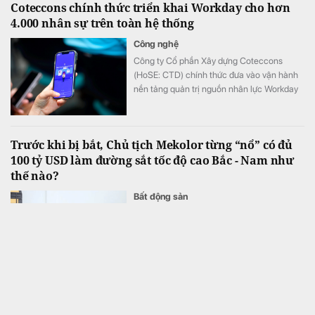
Coteccons chính thức triển khai Workday cho hơn
4.000 nhân sự trên toàn hệ thống
Công nghệ
Công ty Cổ phần Xây dựng Coteccons
(HoSE: CTD) chính thức đưa vào vận hành
nền tảng quản trị nguồn nhân lực Workday
cho hơn 4.000 nhân sự, trở thành doanh
nghiệp xây dựng tiên phong triển khai nền
tảng này tại Việt Nam.
Trước khi bị bắt, Chủ tịch Mekolor từng “nổ” có đủ
100 tỷ USD làm đường sắt tốc độ cao Bắc - Nam như
thế nào?
Bất động sản
Trước khi bị bắt, Võ Xuân Truờng - Chủ tịch
Mekolor, đại diện liên minh Mekolor - Great
USA, đã có đề xuất tham gia dự án đường
sắt cao tốc Bắc - Nam với tổng vốn lên tới
100 tỷ USD, theo hình thức đầu tư trực tiếp
bằng vốn tự có.
Nền kinh tế lớn nhất châu Âu đón tin buồn