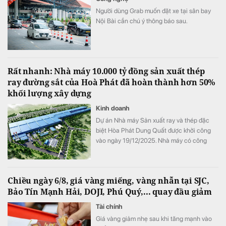
Người dùng Grab muốn đặt xe tại sân bay
Nội Bài cần chú ý thông báo sau.
Rất nhanh: Nhà máy 10.000 tỷ đồng sản xuất thép
ray đường sắt của Hoà Phát đã hoàn thành hơn 50%
khối lượng xây dựng
Kinh doanh
Dự án Nhà máy Sản xuất ray và thép đặc
biệt Hòa Phát Dung Quất được khởi công
vào ngày 19/12/2025. Nhà máy có công
suất thiết kế 700.000 tấn/năm, tổng vốn
đầu tư hơn 10.000 tỷ đồng, được triển khai
trên diện tích gần 15ha tại Khu công nghiệp
Chiều ngày 6/8, giá vàng miếng, vàng nhẫn tại SJC,
phía Đông Khu Kinh tế Dung Quất.
Bảo Tín Mạnh Hải, DOJI, Phú Quý,... quay đầu giảm
Tài chính
Giá vàng giảm nhẹ sau khi tăng mạnh vào