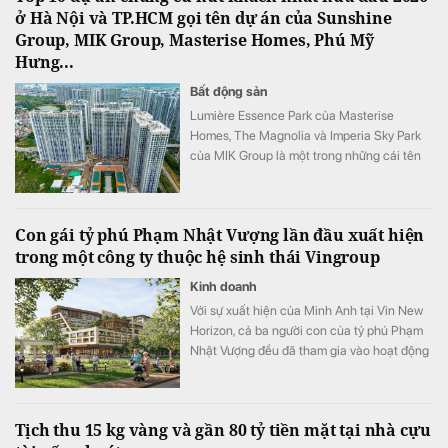
ở Hà Nội và TP.HCM gọi tên dự án của Sunshine
Group, MIK Group, Masterise Homes, Phú Mỹ
Hưng...
Bất động sản
Lumière Essence Park của Masterise
Homes, The Magnolia và Imperia Sky Park
của MIK Group là một trong những cái tên
góp mặt trong Top 10 dự án chung cư mới
được quan tâm nhất nửa đầu năm 2026 tại
Hà Nội.
Con gái tỷ phú Phạm Nhật Vượng lần đầu xuất hiện
trong một công ty thuộc hệ sinh thái Vingroup
Kinh doanh
Với sự xuất hiện của Minh Anh tại Vin New
Horizon, cả ba người con của tỷ phú Phạm
Nhật Vượng đều đã tham gia vào hoạt động
quản trị, điều hành tại các doanh nghiệp
trong hệ sinh thái Vingroup.
Tịch thu 15 kg vàng và gần 80 tỷ tiền mặt tại nhà cựu