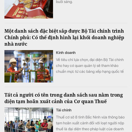
buổi sáng.
Một danh sách đặc biệt sắp được Bộ Tài chính trình
Chính phủ: Có thể định hình lại khối doanh nghiệp
nhà nước
Kinh doanh
Về tiêu chí lựa chọn, đại diện Bộ Tài chính
cho hay cơ quan quản lý sẽ tham khảo
chuẩn mực từ các bảng xếp hạng quốc tế
như Fortune Global 500 hay Fortune Asia
500, dựa trên các căn cứ chính gồm quy
mô tài sản, vốn chủ sở hữu cùng nhiều chỉ
Tất cả người có tên trong danh sách sau nằm trong
tiêu tài chính quan trọng khác.
diện tạm hoãn xuất cảnh của Cơ quan Thuế
Tài chính
Thuế cơ sở 8 tỉnh Bắc Ninh vừa thông báo
tạm hoãn xuất cảnh đối với loạt người nộp
thuế là đại diện theo pháp luật của doanh