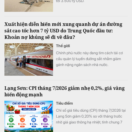
tới 3.500 tỷ USD.
Xuất hiện diễn biến mới xung quanh dự án đường
sắt cao tốc hơn 7 tỷ USD do Trung Quốc đầu tư:
Khoản nợ khủng sẽ đi về đâu?
Thế giới
Chính phủ nước này đang tìm cách tái cơ
cấu quản lý tuyến đường sắt nhằm giảm
gánh nặng ngân sách nhà nước.
Lạng Sơn: CPI tháng 7/2026 giảm nhẹ 0,2%, giá vàng
biến động mạnh
Tiêu điểm
Chỉ số giá tiêu dùng (CPI) tháng 7/2026 tại
Lạng Sơn giảm 0,20% so với tháng trước
nhờ giá giao thông hạ nhiệt, tính chung 7
tháng đầu năm CPI bình quân vẫn tăng