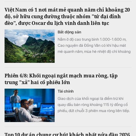
Việt Nam có 1 nơi mát mẻ quanh năm chỉ khoảng 20
độ, sở hữu cung đường thuộc nhóm "tứ đại đỉnh
đèo", được Oscar du lịch vinh danh liên tục
Bất động sản
Nằm ở độ cao trung bình 1.000-1.600 m,
Cao nguyên đá Đồng Văn có khí hậu mát
mẻ quanh năm, mùa hè nhiệt độ chỉ khoảng
20-23°C, trong khi mùa đông có thể xuống
gần 0°C và xuất hiện băng tuyết.
Phiên 6/8: Khối ngoại ngắt mạch mua ròng, tập
trung "xả" hai cổ phiếu lớn
Tài chính
Giao dịch của khối ngoại là điểm trừ khi
quay đầu bán ròng khoảng 115 tỷ đồng cổ
phiếu, đứt chuỗi 3 phiên mua ròng liên tiếp.
Top 10 dự án chung cư hút khách nhất nửa đầu 2026