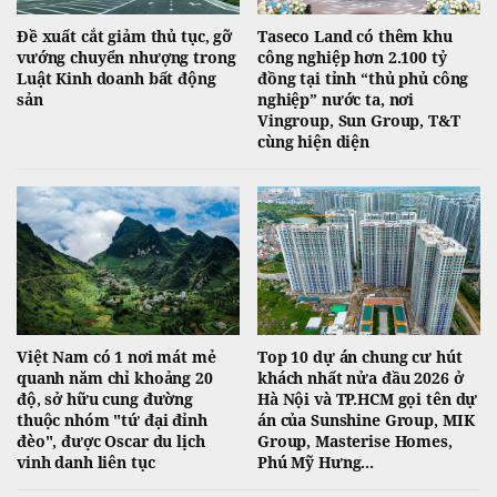
Đề xuất cắt giảm thủ tục, gỡ
Taseco Land có thêm khu
vướng chuyển nhượng trong
công nghiệp hơn 2.100 tỷ
Luật Kinh doanh bất động
đồng tại tỉnh “thủ phủ công
sản
nghiệp” nước ta, nơi
Vingroup, Sun Group, T&T
cùng hiện diện
Việt Nam có 1 nơi mát mẻ
Top 10 dự án chung cư hút
quanh năm chỉ khoảng 20
khách nhất nửa đầu 2026 ở
độ, sở hữu cung đường
Hà Nội và TP.HCM gọi tên dự
thuộc nhóm "tứ đại đỉnh
án của Sunshine Group, MIK
đèo", được Oscar du lịch
Group, Masterise Homes,
vinh danh liên tục
Phú Mỹ Hưng...