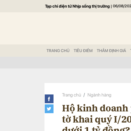
Tạp chí điện tử Nhịp sống thị trường
|
06/08/20
Gửi 
TRANG CHỦ
TIÊU ĐIỂM
THẨM ĐỊNH GIÁ
Trang chủ
Ngành hàng
Hộ kinh doanh 
tờ khai quý I/
dưới 1 tỷ đồng?