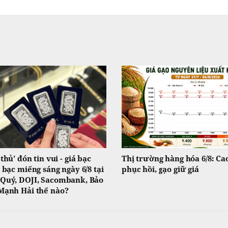
 thủ' đón tin vui - giá bạc
Thị trường hàng hóa 6/8: Ca
, bạc miếng sáng ngày 6/8 tại
phục hồi, gạo giữ giá
Quý, DOJI, Sacombank, Bảo
Mạnh Hải thế nào?