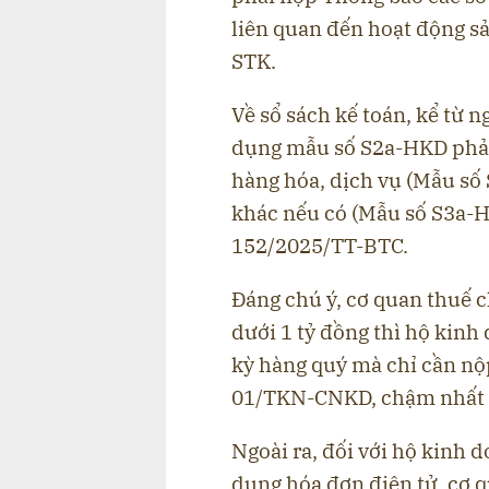
liên quan đến hoạt động s
STK.
Về sổ sách kế toán, kể từ 
dụng mẫu số S2a-HKD phải
hàng hóa, dịch vụ (Mẫu số 
khác nếu có (Mẫu số S3a-
152/2025/TT-BTC.
Đáng chú ý, cơ quan thuế 
dưới 1 tỷ đồng thì hộ kinh
kỳ hàng quý mà chỉ cần n
01/TKN-CNKD, chậm nhất 
Ngoài ra, đối với hộ kinh 
dụng hóa đơn điện tử, cơ 