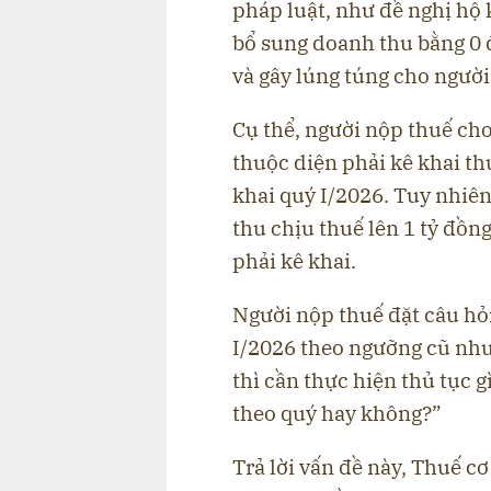
pháp luật, như đề nghị hộ 
bổ sung doanh thu bằng 0 
và gây lúng túng cho người
Cụ thể, người nộp thuế cho
thuộc diện phải kê khai th
khai quý I/2026. Tuy nhiê
thu chịu thuế lên 1 tỷ đồn
phải kê khai.
Người nộp thuế đặt câu hỏi
I/2026 theo ngưỡng cũ nh
thì cần thực hiện thủ tục g
theo quý hay không?”
Trả lời vấn đề này, Thuế cơ