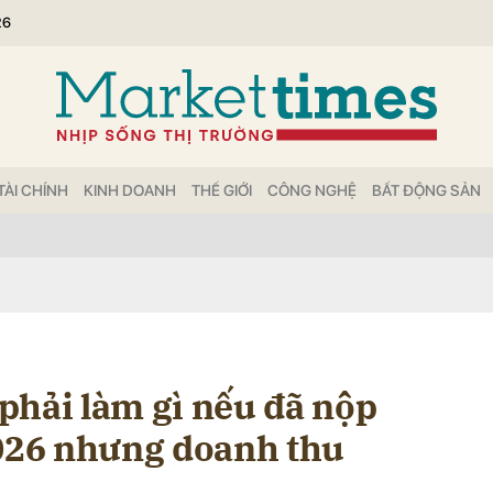
26
bình luận
TÀI CHÍNH
KINH DOANH
THẾ GIỚI
CÔNG NGHỆ
BẤT ĐỘNG SẢN
Hủy
G
phải làm gì nếu đã nộp
2026 nhưng doanh thu