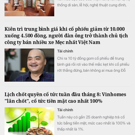
thống di sản, lễ hội, nghệ thuật cung đình,
ẩm thực và các giá trị văn hóa truyền thống
đặc sắc.
Kiên trì trung bình giá khi cổ phiếu giảm từ 10.000
xuống 4.500 đồng, người đàn ông trở thành chủ tịch
công ty bán nhiều xe Mẹc nhất Việt Nam
Tài chính
Chi ra 10 tỷ đồng gom cổ phiếu để trung
bình giá rồi rơi vào thế mắc kẹt khi cổ phiếu
rớt thẳng đứng, bán không ai mua ông Đỗ
Tiến Dũng quyết “đâm lao thì phải theo lao”.
Lịch chốt quyền cổ tức tuần đầu tháng 8: Vinhomes
"lăn chốt", cổ tức tiền mặt cao nhất 100%
Tài chính
Tuần này có gần 25 doanh nghiệp trả cổ
tức bằng tiền mặt, mức cao nhất là 100% và
thấp nhất là 1%.