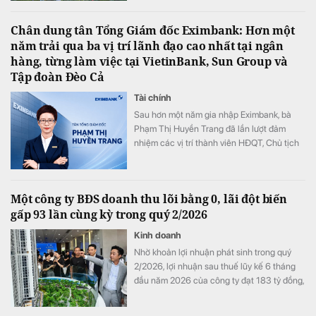
những dự án sở hữu lợi thế cảnh quan ven
sông, ven hồ cùng hệ sinh thái xanh hiếm
Chân dung tân Tổng Giám đốc Eximbank: Hơn một
có.
năm trải qua ba vị trí lãnh đạo cao nhất tại ngân
hàng, từng làm việc tại VietinBank, Sun Group và
Tập đoàn Đèo Cả
Tài chính
Sau hơn một năm gia nhập Eximbank, bà
Phạm Thị Huyền Trang đã lần lượt đảm
nhiệm các vị trí thành viên HĐQT, Chủ tịch
HĐQT và nay là Tổng Giám đốc của ngân
hàng. Với gần 20 năm kinh nghiệm trong
lĩnh vực tài chính - ngân hàng và quản trị
Một công ty BĐS doanh thu lõi bằng 0, lãi đột biến
doanh nghiệp, nữ CEO sinh năm 1982 được
gấp 93 lần cùng kỳ trong quý 2/2026
kỳ vọng sẽ dẫn dắt Eximbank bước vào giai
đoạn phát triển mới.
Kinh doanh
Nhờ khoản lợi nhuận phát sinh trong quý
2/2026, lợi nhuận sau thuế lũy kế 6 tháng
đầu năm 2026 của công ty đạt 183 tỷ đồng,
tăng 1.726% so với mức 10 tỷ đồng của
cùng kỳ năm 2025.