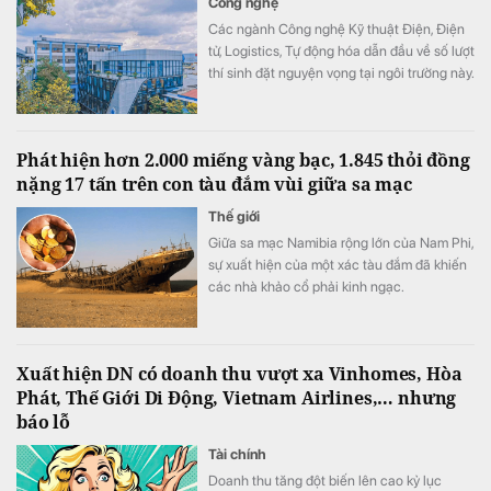
Công nghệ
Các ngành Công nghệ Kỹ thuật Điện, Điện
tử, Logistics, Tự động hóa dẫn đầu về số lượt
thí sinh đặt nguyện vọng tại ngôi trường này.
Phát hiện hơn 2.000 miếng vàng bạc, 1.845 thỏi đồng
nặng 17 tấn trên con tàu đắm vùi giữa sa mạc
Thế giới
Giữa sa mạc Namibia rộng lớn của Nam Phi,
sự xuất hiện của một xác tàu đắm đã khiến
các nhà khảo cổ phải kinh ngạc.
Xuất hiện DN có doanh thu vượt xa Vinhomes, Hòa
Phát, Thế Giới Di Động, Vietnam Airlines,… nhưng
báo lỗ
Tài chính
Doanh thu tăng đột biến lên cao kỷ lục