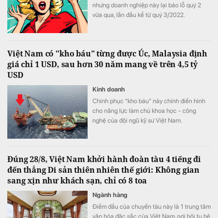
nhưng doanh nghiệp này lại báo lỗ quý 2
vừa qua, lần đầu kể từ quý 3/2022.
Việt Nam có "kho báu" từng được Úc, Malaysia định
giá chỉ 1 USD, sau hơn 30 năm mang về trên 4,5 tỷ
USD
Kinh doanh
Chinh phục “kho báu” này chính điển hình
cho năng lực làm chủ khoa học - công
nghệ của đội ngũ kỹ sư Việt Nam.
Đúng 28/8, Việt Nam khởi hành đoàn tàu 4 tiếng đi
đến thẳng Di sản thiên nhiên thế giới: Không gian
sang xịn như khách sạn, chỉ có 8 toa
Ngành hàng
Điểm đầu của chuyến tàu này là 1 trung tâm
văn hóa đặc sắc của Việt Nam, nơi hội tụ hệ