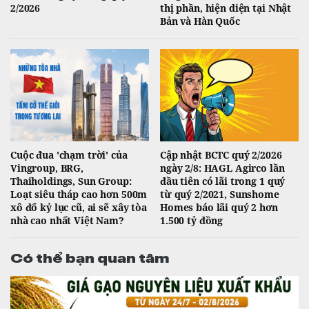
2/2026
thị phần, hiện diện tại Nhật
Bản và Hàn Quốc
Cuộc đua 'chạm trời' của
Cập nhật BCTC quý 2/2026
Vingroup, BRG,
ngày 2/8: HAGL Agirco lần
Thaiholdings, Sun Group:
đầu tiên có lãi trong 1 quý
Loạt siêu tháp cao hơn 500m
từ quý 2/2021, Sunshome
xô đổ kỷ lục cũ, ai sẽ xây tòa
Homes báo lãi quý 2 hơn
nhà cao nhất Việt Nam?
1.500 tỷ đồng
Có thể bạn quan tâm