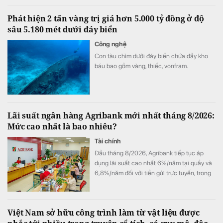
và Đà Nẵng với tổng vốn đầu tư lên tới hàng
Phát hiện 2 tấn vàng trị giá hơn 5.000 tỷ đồng ở độ
chục tỷ USD.
sâu 5.180 mét dưới đáy biển
Công nghệ
Con tàu chìm dưới đáy biển chứa đầy kho
báu bao gồm vàng, thiếc, vonfram.
Lãi suất ngân hàng Agribank mới nhất tháng 8/2026:
Mức cao nhất là bao nhiêu?
Tài chính
Đầu tháng 8/2026, Agribank tiếp tục áp
dụng lãi suất cao nhất 6%/năm tại quầy và
6,8%/năm đối với tiền gửi trực tuyến, trong
đó kênh online duy trì mức ưu đãi vượt trội ở
hầu hết các kỳ hạn.
Việt Nam sở hữu công trình làm từ vật liệu được