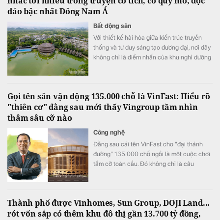
nhắc tới nhiều trong truyện cổ tích, có quy mô, độc
đáo bậc nhất Đông Nam Á
Bất động sản
Với thiết kế hài hòa giữa kiến trúc truyền
thống và tư duy sáng tạo đương đại, nơi đây
không chỉ là điểm nhấn của khu nghỉ dưỡng
mà còn góp phần quảng bá hình ảnh du lịch
sinh thái, du lịch xanh của Ninh Bình đến với
du khách trong và ngoài nước.
Gọi tên sân vận động 135.000 chỗ là VinFast: Hiểu rõ
"thiên cơ" đằng sau mới thấy Vingroup tầm nhìn
thâm sâu cỡ nào
Công nghệ
Đằng sau cái tên VinFast cho "đại thánh
đường" 135.000 chỗ ngồi là một cuộc chơi
tầm cỡ toàn cầu. Đó không chỉ là câu
chuyện về danh xưng, mà là chìa khóa mở
ra kỷ nguyên tỷ USD cho nền kinh tế thể
thao Việt.
Thành phố được Vinhomes, Sun Group, DOJI Land...
rót vốn sắp có thêm khu đô thị gần 13.700 tỷ đồng,