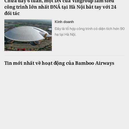
Chưa đầy 6 tuần, một DN của Vingroup làm siêu
công trình lớn nhất ĐNÁ tại Hà Nội bắt tay với 24
đối tác
Kinh doanh
Đây là tổ hợp công trình có diện tích hơn 90
ha tại Hà Nội.
Tin mới nhất về hoạt động của Bamboo Airways
Kinh doanh
Fanpage chính thức của hãng hàng không
Bamboo Airways vừa có thông tin về
chuyến bay mới nhất của hãng.
Tài chính tuần qua: Lợi nhuận ngân hàng phân hóa
mạnh, lãi suất bất ngờ “lao dốc” về hơn 1%
Tài chính