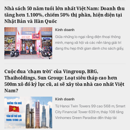
Nhà sách 50 năm tuổi lớn nhất Việt Nam: Doanh thu
tăng hơn 1.100%, chiếm 50% thị phần, hiện diện tại
Nhật Bản và Hàn Quốc
Kinh doanh
Giữa những lo ngại rằng điện thoại thông
minh, mạng xã hội và các nền tảng giải trí
đang thu hẹp thời gian dành cho sách giấy,
FAHASA lại cho thấy chiều hướng ngược lại
khi doanh thu, lợi nhuận tiếp tục tăng và hệ
thống nhà sách không ngừng mở rộng.
Cuộc đua 'chạm trời' của Vingroup, BRG,
Thaiholdings, Sun Group: Loạt siêu tháp cao hơn
500m xô đổ kỷ lục cũ, ai sẽ xây tòa nhà cao nhất Việt
Nam?
Kinh doanh
Từ Hanoi Twin Towers 99 cao 568 m, Smart
City Financial Tower 639 m, tháp 108 tầng
Vinhomes Green Paradise đến tháp tài
chính quốc tế Thủ Thiêm, hàng loạt dự án
đang được lên kế hoạch tại Hà Nội, TP.HCM