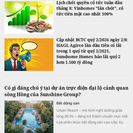
Lịch chốt quyền cổ tức tuần đầu
tháng 8: Vinhomes "lăn chốt", cổ
tức tiền mặt cao nhất 100%
Cập nhật BCTC quý 2/2026 ngày 2/8:
HAGL Agirco lần đầu tiên có lãi
trong 1 quý từ quý 2/2021,
Sunshome Homes báo lãi quý 2
hơn 1.500 tỷ đồng
Có gì đáng chú ý tại dự án trực diện đại lộ cảnh quan
sông Hồng của Sunshine Group?
Bất động sản
Urban Resort – mô hình nghỉ dưỡng giữa
lòng đô thị – đang trở thành chuẩn mực mới
của phân khúc bất động sản cao cấp. Xu
hướng này đặc biệt được thể hiện rõ tại