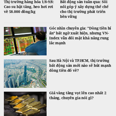
Thị trường hàng hóa 1/8-9/8:
Bất động sản tuần qua: Sôi
Cao su bật tăng, heo hơi rơi
nổi góp ý xây dựng thể chế
về 58.000 đồng/kg
cho thị trường phát triển
bền vững
Góc nhìn chuyên gia: "Dòng tiền bí
ẩn" bất ngờ xuất hiện, nhưng VN-
Index vẫn đối mặt khả năng rung
lắc mạnh
Sau Hà Nội và TP.HCM, thị trường
bất động sản mới nào sẽ hút mạnh
dòng tiền đổ về?
Giá vàng tăng vọt lên cao nhất 2
tháng, chuyên gia nói gì?