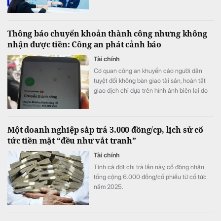
năm 2026. Với số tiền gửi từ 1 triệu đồng, lãi
suất sau ưu đãi có thể lên tới 8%/năm, áp
dụng cho tiền gửi số kỳ hạn 1-6 tháng.
Thông báo chuyển khoản thành công nhưng không
nhận được tiền: Công an phát cảnh báo
Tài chính
Cơ quan công an khuyến cáo người dân
tuyệt đối không bàn giao tài sản, hoàn tất
giao dịch chỉ dựa trên hình ảnh biên lai do
đối phương cung cấp.
Một doanh nghiệp sắp trả 3.000 đồng/cp, lịch sử cổ
tức tiền mặt “đều như vắt tranh”
Tài chính
Tính cả đợt chi trả lần này, cổ đông nhận
tổng cộng 6.000 đồng/cổ phiếu từ cổ tức
năm 2025.