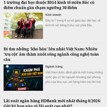
1 trường đại học thuộc BIG4 kinh tế miền Bắc có
điểm chuẩn gần chạm ngưỡng 30 điểm
Kinh doanh
Đây là 1 trong 4 cơ sở giáo dục đại học về
kinh tế nổi tiếng ở khu vực phía Bắc.
Đi tìm những 'kho báu' lớn nhất Việt Nam: Nhiều
'trụ cột' âm thầm nuôi sống ngành công nghệ toàn
cầu
Ngành hàng
Việt Nam được đánh giá là một trong những
quốc gia có tài nguyên khoáng sản phong
phú của khu vực, với hàng trăm mỏ lớn trải
dài từ miền núi phía Bắc đến Tây Nguyên và
duyên hải miền Trung.
Lãi suất ngân hàng HDBank mới nhất tháng 8/2026:
Gửi kỳ hạn nào có lãi suất cao nhất?