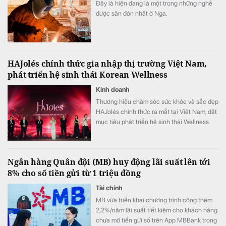
Đây là hiện đang là một trong những nghề
được săn đón nhất ở Nga.
HAJolés chính thức gia nhập thị trường Việt Nam,
phát triển hệ sinh thái Korean Wellness
Kinh doanh
Thương hiệu chăm sóc sức khỏe và sắc đẹp
HAJolés chính thức ra mắt tại Việt Nam, đặt
mục tiêu phát triển hệ sinh thái Wellness
theo hướng chăm sóc sức khỏe chủ động,
kết nối sản phẩm, chuyên gia và các hoạt
động cộng đồng.
Ngân hàng Quân đội (MB) huy động lãi suất lên tới
8% cho số tiền gửi từ 1 triệu đồng
Tài chính
MB vừa triển khai chương trình cộng thêm
2,2%/năm lãi suất tiết kiệm cho khách hàng
chưa mở tiền gửi số trên App MBBank trong