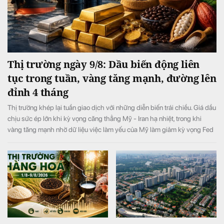
Thị trường ngày 9/8: Dầu biến động liên
tục trong tuần, vàng tăng mạnh, đường lên
đỉnh 4 tháng
Thị trường khép lại tuần giao dịch với những diễn biến trái chiều. Giá dầu
chịu sức ép lớn khi kỳ vọng căng thẳng Mỹ - Iran hạ nhiệt, trong khi
vàng tăng mạnh nhờ dữ liệu việc làm yếu của Mỹ làm giảm kỳ vọng Fed
tăng lãi suất. Ở nhóm hàng hóa nông sản, giá đường tăng lên mức cao
nhất 4 tháng do lo ngại nguồn cung thiếu hụt, còn cacao và cà phê diễn
biến phân hóa.