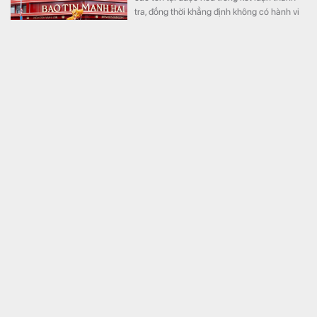
tra, đồng thời khẳng định không có hành vi
thao túng, găm hàng, đẩy giá, buôn lậu, đầu
cơ hay trục lợi.
Bảo Tín Mạnh Hải lên tiếng
Tài chính
Trong thông báo mới nhất, Bảo Tín Mạnh
Hải cho biết kết luận thanh tra đối với hoạt
động kinh doanh vàng của doanh nghiệp
nằm trong giai đoạn từ ngày 1/1/2023 đến
tháng 9/2025.
Đang dọn nhà, phát hiện 5 thỏi vàng lớn cùng 1000
miếng vàng trị giá 18,5 tỷ đồng trong lọ đựng mứt
Thế giới
Trong lúc dọn dẹp một căn nhà cũ chuẩn bị
cải tạo tại, một người bất ngờ phát hiện
nhiều thỏi vàng cùng hơn 1.000 đồng tiền
vàng được cất giấu trong những chiếc lọ
đựng mứt và một két sắt.