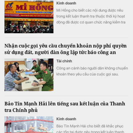
Kinh doanh
Mi Hồng cho biết các nội dung được nêu
trong kết luận thanh tra thuộc thời kỳ hoạt
động đã được cơ quan chức năng kiểm tra
từ trước năm 2025, không phải sự việc mới
phát sinh tại thời điểm công bố thông báo.
Nhận cuộc gọi yêu cầu chuyển khoản nộp phí quyền
sử dụng đất, người đàn ông lập tức báo công an
Tài chính
Công an cảnh báo người dân không chuyển
khoản theo yêu cầu của cuộc gọi sau.
Bảo Tín Mạnh Hải lên tiếng sau kết luận của Thanh
tra Chính phủ
Kinh doanh
Bảo Tín Mạnh Hải cho biết đã khắc phục
các tồn tại được nêu trong kết luận thanh