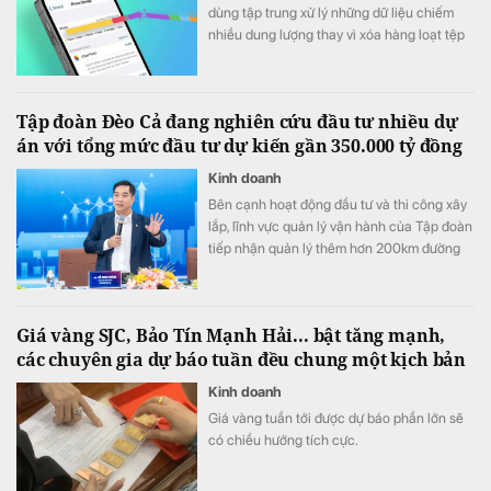
dùng tập trung xử lý những dữ liệu chiếm
nhiều dung lượng thay vì xóa hàng loạt tệp
hoặc ứng dụng không cần thiết.
Tập đoàn Đèo Cả đang nghiên cứu đầu tư nhiều dự
án với tổng mức đầu tư dự kiến gần 350.000 tỷ đồng
Kinh doanh
Bên cạnh hoạt động đầu tư và thi công xây
lắp, lĩnh vực quản lý vận hành của Tập đoàn
tiếp nhận quản lý thêm hơn 200km đường
cao tốc Bắc - Nam đoạn qua các tỉnh miền
Trung.
Giá vàng SJC, Bảo Tín Mạnh Hải... bật tăng mạnh,
các chuyên gia dự báo tuần đều chung một kịch bản
Kinh doanh
Giá vàng tuần tới được dự báo phần lớn sẽ
có chiều hướng tích cực.