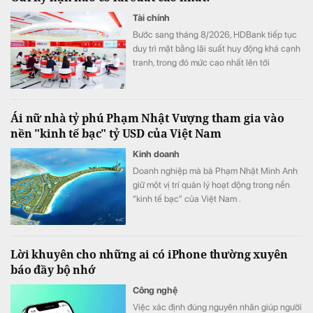
Tài chính
Bước sang tháng 8/2026, HDBank tiếp tục
duy trì mặt bằng lãi suất huy động khá cạnh
tranh, trong đó mức cao nhất lên tới
7,6%/năm dành cho một số sản phẩm đặc
thù. Lãi suất tiền gửi trực tuyến cũng cao
hơn đáng kể so với gửi tại quầy ở nhiều kỳ
Ái nữ nhà tỷ phú Phạm Nhật Vượng tham gia vào
hạn.
nền "kinh tế bạc" tỷ USD của Việt Nam
Kinh doanh
Doanh nghiệp mà bà Phạm Nhật Minh Anh
giữ một vị trí quản lý hoạt động trong nền
“kinh tế bạc” của Việt Nam .
Lời khuyên cho những ai có iPhone thường xuyên
báo đầy bộ nhớ
Công nghệ
Việc xác định đúng nguyên nhân giúp người