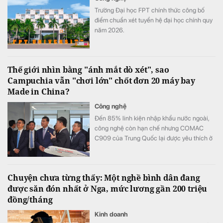
Trường Đại học FPT chính thức công bố
điểm chuẩn xét tuyển hệ đại học chính quy
năm 2026.
Thế giới nhìn bằng "ánh mắt dò xét", sao
Campuchia vẫn "chơi lớn" chốt đơn 20 máy bay
Made in China?
Công nghệ
Đến 85% linh kiện nhập khẩu nước ngoài,
công nghệ còn hạn chế nhưng COMAC
C909 của Trung Quốc lại được yêu thích ở
Đông Nam Á.
Chuyện chưa từng thấy: Một nghề bình dân đang
được săn đón nhất ở Nga, mức lương gần 200 triệu
đồng/tháng
Kinh doanh