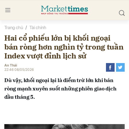
Trang chủ
Tài chính
bình luận
Hai cổ phiếu lớn bị khối ngoại
bán ròng hơn nghìn tỷ trong tuần
Index vượt đỉnh lịch sử
An Thái
22:46 08/05/2026
Dù vậy, khối ngoại lại là điểm trừ lớn khi bán
Hủy
G
ròng mạnh xuyên suốt những phiên giao dịch
đầu tháng 5.