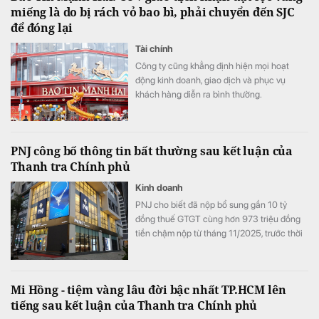
miếng là do bị rách vỏ bao bì, phải chuyển đến SJC
ngại nguồn cung thiếu hụt, còn cacao và cà
để đóng lại
phê diễn biến phân hóa.
Tài chính
Công ty cũng khẳng định hiện mọi hoạt
động kinh doanh, giao dịch và phục vụ
khách hàng diễn ra bình thường.
PNJ công bố thông tin bất thường sau kết luận của
Thanh tra Chính phủ
Kinh doanh
PNJ cho biết đã nộp bổ sung gần 10 tỷ
đồng thuế GTGT cùng hơn 973 triệu đồng
tiền chậm nộp từ tháng 11/2025, trước thời
điểm Thanh tra Chính phủ công bố thông
báo kết luận thanh tra.
Mi Hồng - tiệm vàng lâu đời bậc nhất TP.HCM lên
tiếng sau kết luận của Thanh tra Chính phủ