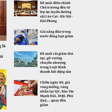
Đề xuất điều chỉnh
Chủ trương đầu tư
Dự án tuyến đường
sắt Lào Cai - Hà Nội -
Hải Phòng
Giá xăng dầu trong
nước đồng loạt giảm
 là
n
Đề xuất cắt giảm thủ
hì
tục, gỡ vướng
chuyển nhượng
trong Luật Kinh
doanh bất động sản
Chiều ngày 6/8, giá
vàng miếng, vàng
nhẫn tại SJC, Bảo Tín
Mạnh Hải, DOJI, Phú
Quý,... quay đầu
giảm