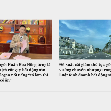
ngờ: Huấn Hoa Hồng từng là
Đề xuất cắt giảm thủ tục, gỡ
tịch công ty bất động sản
vướng chuyển nhượng tron
slogan nổi tiếng “có làm thì
Luật Kinh doanh bất động s
có ăn”