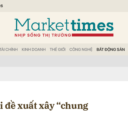
26
bình luận
TÀI CHÍNH
KINH DOANH
THẾ GIỚI
CÔNG NGHỆ
BẤT ĐỘNG SẢN
Hủy
G
i đề xuất xây “chung