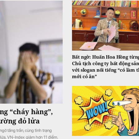
Bất ngờ: Huấn Hoa Hồng từng
Chủ tịch công ty bất động sả
với slogan nổi tiếng “có làm t
mới có ăn”
ng “cháy hàng”,
rường đỏ lửa
ờ tăng trần, cùng tình trạng
lửa, VN-Index giảm hơn 11 điểm.