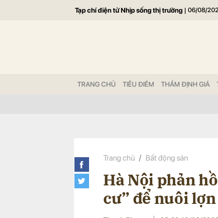
Tạp chí điện tử Nhịp sống thị trường
|
06/08/20
Gửi 
TRANG CHỦ
TIÊU ĐIỂM
THẨM ĐỊNH GIÁ
Trang chủ
Bất động sản
Hà Nội phản hồ
cư” để nuôi lợn