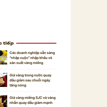
 tiếp
Các doanh nghiệp sẵn sàng
“nhập cuộc” nhập khẩu và
sản xuất vàng miếng
Giá vàng trong nước quay
đầu giảm sau chuỗi ngày
tăng nóng
Giá vàng miếng SJC và vàng
nhẫn quay đầu giảm mạnh