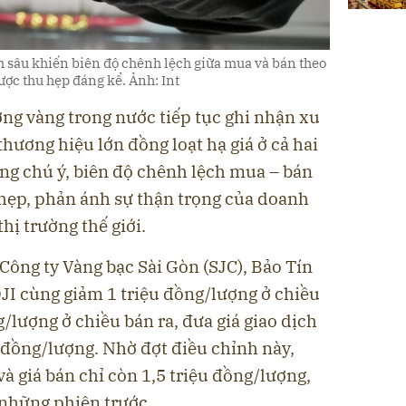
 sâu khiến biên độ chênh lệch giữa mua và bán theo
ược thu hẹp đáng kể. Ảnh: Int
ờng vàng trong nước tiếp tục ghi nhận xu
ương hiệu lớn đồng loạt hạ giá ở cả hai
áng chú ý, biên độ chênh lệch mua – bán
hẹp, phản ánh sự thận trọng của doanh
hị trường thế giới.
 Công ty Vàng bạc Sài Gòn (SJC), Bảo Tín
I cùng giảm 1 triệu đồng/lượng ở chiều
lượng ở chiều bán ra, đưa giá giao dịch
 đồng/lượng. Nhờ đợt điều chỉnh này,
à giá bán chỉ còn 1,5 triệu đồng/lượng,
 những phiên trước.