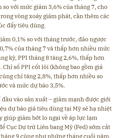
n so với mức giảm 3,6% của tháng 7, cho
 trong vòng xoáy giảm phát, cần thêm các
úc đẩy tiêu dùng.
 giảm 0,1% so với tháng trước, đảo ngược
 0,7% của tháng 7 và thấp hơn nhiều mức
ùng kỳ, PPI tháng 8 tăng 2,6%, thấp hơn
 Chỉ số PPI cốt lõi (không bao gồm giá
cũng chỉ tăng 2,8%, thấp hơn nhiều so
ước và mức dự báo 3,5%.
í đầu vào sản xuất – giảm mạnh được giới
iệu dự báo giá tiêu dùng tại Mỹ sẽ hạ nhiệt
ày giúp giảm bớt lo ngại về áp lực lạm
 để Cục Dự trữ Liên bang Mỹ (Fed) sớm cắt
p tháng 9 cũng như những tháng cuối năm.