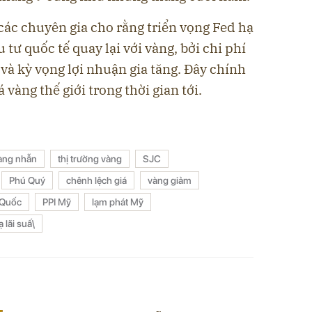
 các chuyên gia cho rằng triển vọng Fed hạ
 tư quốc tế quay lại với vàng, bởi chi phí
và kỳ vọng lợi nhuận gia tăng. Đây chính
 vàng thế giới trong thời gian tới.
àng nhẫn
thị trường vàng
SJC
Phú Quý
chênh lệch giá
vàng giảm
 Quốc
PPI Mỹ
lạm phát Mỹ
 lãi suấ\