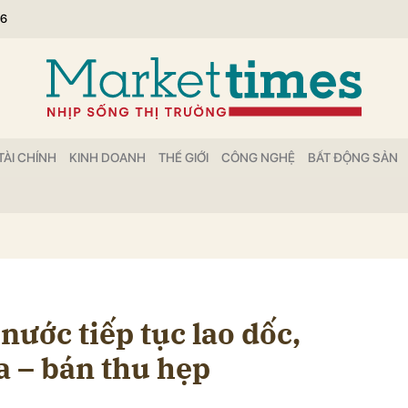
26
bình luận
TÀI CHÍNH
KINH DOANH
THẾ GIỚI
CÔNG NGHỆ
BẤT ĐỘNG SẢN
Hủy
G
nước tiếp tục lao dốc,
 – bán thu hẹp