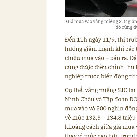
Giá mua vào vàng miếng SJC giảm
đó cũng đ
Đến 11h ngày 11/9, thị trư
hướng giảm mạnh khi các th
chiều mua vào – bán ra. Đ
cũng được điều chỉnh thu 
nghiệp trước biến động từ t
Cụ thể, vàng miếng SJC tại
Minh Châu và Tập đoàn DOJ
mua vào và 500 nghìn đồng/
về mức 132,3 – 134,8 triệu
khoảng cách giữa giá mua v
thay vì mức cao hơn trong