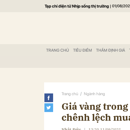
Tạp chí điện tử Nhịp sống thị trường
|
01/08/20
Gửi 
TRANG CHỦ
TIÊU ĐIỂM
THẨM ĐỊNH GIÁ
Trang chủ
Ngành hàng
Giá vàng trong 
chênh lệch mua
Nhật Đức
|
13:20 11/09/2025